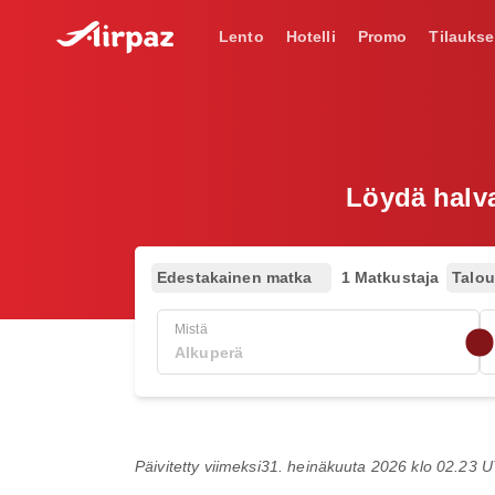
Lento
Hotelli
Promo
Tilaukse
Löydä halva
Edestakainen matka
1 Matkustaja
Talo
Mistä
Päivitetty viimeksi
31. heinäkuuta 2026 klo 02.23 