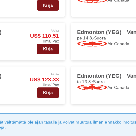
Kirja
Aloita
)
Edmonton (YEG)
Van
US$ 110.51
pe 14.8.
Suora
Hinta/ Pax
Air Canada
Kirja
Aloita
)
Edmonton (YEG)
Van
US$ 123.33
to 13.8.
Suora
Hinta/ Pax
Air Canada
Kirja
eivät välttämättä ole ajan tasalla ja voivat muuttua ilman ennakkoilmoi
ja.