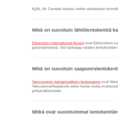
Kyllä, Air Canada tarjoaa online-selvityksen lenn
Mikä on suosituin lähtölentokenttä
Edmonton International Airport
ovat Edmontonn suo
parantamiseksi. Voit tarkistaa näiden lentokenttien t
Mikä on suosituin saapumislentoken
Vancouverin kansainvälinen lentoasema
ovat Vanc
Valuutanvaihtopalvelu sekä monia muita mukavuuksia
pohjaratkaisuista.
Mitkä ovat suosituimmat lentokenttär