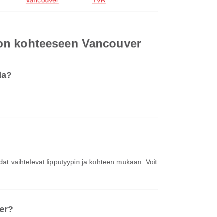
Vancouver
YVR
ton kohteeseen Vancouver
da?
er?