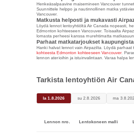
Henkeäsalpaavine maisemineen Vancouver tunnetaan 
Suunnittele helppo ja nautinnollinen matka ystävi
Vancouver.
Matkusta helposti ja mukavasti Airpaz
Löydä lennot lentoyhtiöltä Air Canada nopeasti, h
Edmonton kohteeseen Vancouver. Toisaalta Airpaz t
lomasta perheesi kanssa murehtimatta matkasuunn
Parhaat matkatarjoukset kaupungist
Hanki halvat lennot vain Airpazilta. Löydä parhaat 
kohteesta Edmonton kohteeseen Vancouver
. Para
lennon aterioihin ja istuinvalintaan. Varaa halpa l
Tarkista lentoyhtiön Air C
la 1.8.2026
su 2.8.2026
ma 3.8.20
Lennon nro.
Lentokoneen malli