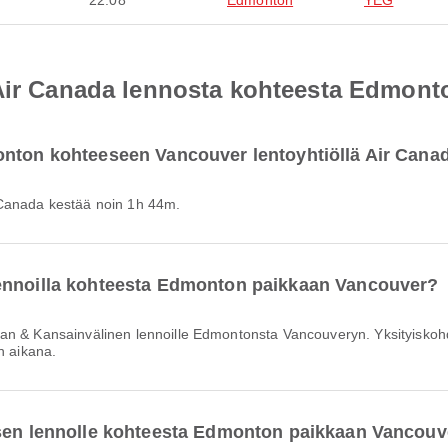
22:08
Edmonton
YEG
 Air Canada lennosta kohteesta Edmon
onton kohteeseen Vancouver lentoyhtiöllä Air Cana
 Canada kestää noin 1h 44m.
lennoilla kohteesta Edmonton paikkaan Vancouver?
n aikana.
ksen lennolle kohteesta Edmonton paikkaan Vancouv