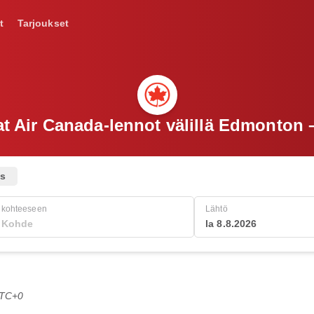
t
Tarjoukset
t Air Canada-lennot välillä Edmonton
us
kohteeseen
Lähtö
la 8.8.2026
UTC+0