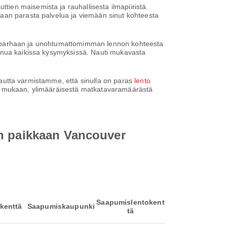
ien maisemista ja rauhallisesta ilmapiiristä.
maan parasta palvelua ja viemään sinut kohteesta
okea parhaan ja unohtumattomimman lennon kohteesta
sinua kaikissa kysymyksissä. Nauti mukavasta
 kautta varmistamme, että sinulla on paras
lento
tesi mukaan, ylimääräisestä matkatavaramäärästä
on paikkaan Vancouver
Saapumislentokent
kenttä
Saapumiskaupunki
tä