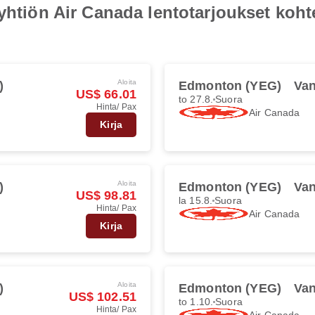
oyhtiön Air Canada lentotarjoukset ko
Aloita
)
Edmonton (YEG)
Van
US$ 66.01
to 27.8.
Suora
Hinta/ Pax
Air Canada
Kirja
Aloita
)
Edmonton (YEG)
Van
US$ 98.81
la 15.8.
Suora
Hinta/ Pax
Air Canada
Kirja
Aloita
)
Edmonton (YEG)
Van
US$ 102.51
to 1.10.
Suora
Hinta/ Pax
Air Canada