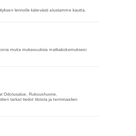
vityksen lennolle kätevästi alustamme kautta.
 monia muita mukavuuksia matkakokemuksesi
vat Odotusalue, Rukoushuone,
n tarkat tiedot tiloista ja terminaalien