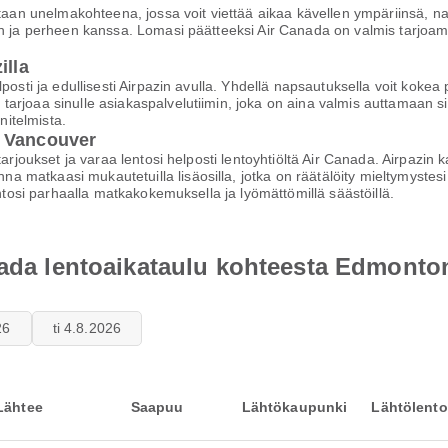
unelmakohteena, jossa voit viettää aikaa kävellen ympäriinsä, nautt
en ja perheen kanssa. Lomasi päätteeksi Air Canada on valmis tarjoa
illa
elposti ja edullisesti Airpazin avulla. Yhdellä napsautuksella voit k
arjoaa sinulle asiakaspalvelutiimin, joka on aina valmis auttamaan 
itelmista.
a Vancouver
tarjoukset ja varaa lentosi helposti lentoyhtiöltä Air Canada. Airpazin
nna matkaasi mukautetuilla lisäosilla, jotka on räätälöity mieltymys
entosi parhaalla matkakokemuksella ja lyömättömillä säästöillä.
anada lentoaikataulu kohteesta Edmont
26
ti 4.8.2026
Lähtee
Saapuu
Lähtökaupunki
Lähtölento