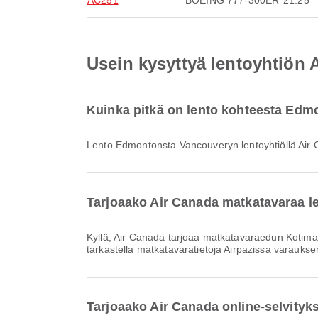
AC251
BOEING 777-300ER
21:25
Usein kysyttyä lentoyhtiön
Kuinka pitkä on lento kohteesta Edm
Lento Edmontonsta Vancouveryn lentoyhtiöllä Air
Tarjoaako Air Canada matkatavaraa 
Kyllä, Air Canada tarjoaa matkatavaraedun Kotimaan & Kansainvälinen lennoille Edmontonsta Vancouveryn. Yksityiskohdat vaihtelevat lipputyypin ja kohteen mukaan. Voit
tarkastella matkatavaratietoja Airpazissa varaukse
Tarjoaako Air Canada online-selvity