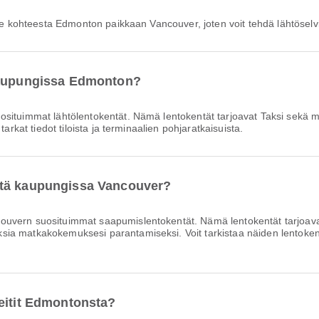
olle kohteesta Edmonton paikkaan Vancouver, joten voit tehdä lähtösel
 kaupungissa Edmonton?
situimmat lähtölentokentät. Nämä lentokentät tarjoavat Taksi sekä
arkat tiedot tiloista ja terminaalien pohjaratkaisuista.
ttä kaupungissa Vancouver?
ouvern suosituimmat saapumislentokentät. Nämä lentokentät tarjoa
 matkakokemuksesi parantamiseksi. Voit tarkistaa näiden lentokenttie
eitit Edmontonsta?