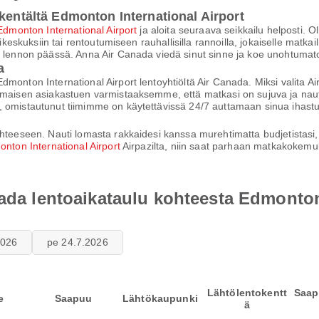
kentältä Edmonton International Airport
Edmonton International Airport
ja aloita seuraava seikkailu helposti. O
keskuksiin tai rentoutumiseen rauhallisilla rannoilla, jokaiselle matkailij
in lennon päässä. Anna Air Canada viedä sinut sinne ja koe unohtuma
a
dmonton International Airport lentoyhtiöltä Air Canada. Miksi valit
maisen asiakastuen varmistaaksemme, että matkasi on sujuva ja nautinn
, omistautunut tiimimme on käytettävissä 24/7 auttamaan sinua ihast
teeseen. Nauti lomasta rakkaidesi kanssa murehtimatta budjetistasi, si
nton International Airport
Airpazilta, niin saat parhaan matkakokemu
nada lentoaikataulu kohteesta Edmonton
2026
pe 24.7.2026
Lähtölentokentt
Saap
e
Saapuu
Lähtökaupunki
ä