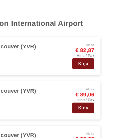
n International Airport
Aloita
couver (YVR)
€ 82,87
Hinta/ Pax
Kirja
Aloita
couver (YVR)
€ 89,06
Hinta/ Pax
Kirja
Aloita
couver (YVR)