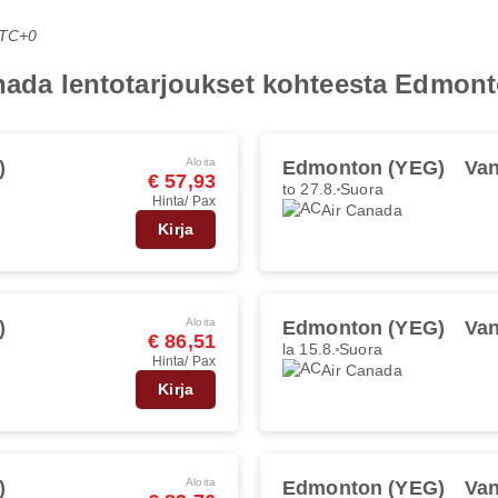
UTC+0
anada lentotarjoukset kohteesta Edmonto
Aloita
)
Edmonton (YEG)
Van
€ 57,93
to 27.8.
Suora
Hinta/ Pax
Air Canada
Kirja
Aloita
)
Edmonton (YEG)
Van
€ 86,51
la 15.8.
Suora
Hinta/ Pax
Air Canada
Kirja
Aloita
)
Edmonton (YEG)
Van