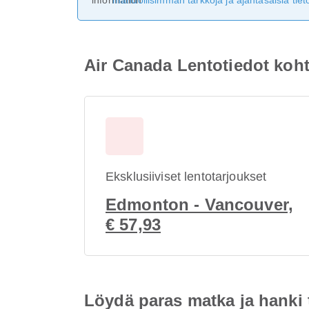
mahdollisimman tarkkoja ja ajantasaisia tieto
Air Canada Lentotiedot koht
Eksklusiiviset lentotarjoukset
Edmonton - Vancouver,
€ 57,93
Löydä paras matka ja hanki