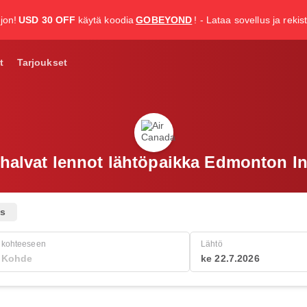
jon!
USD 30 OFF
käytä koodia
GOBEYOND
! - Lataa sovellus ja rekis
t
Tarjoukset
halvat lennot lähtöpaikka Edmonton Int
us
kohteeseen
Lähtö
ke 22.7.2026