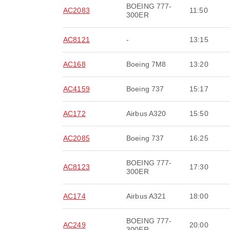
BOEING 777-
AC2083
11:50
300ER
AC8121
-
13:15
AC168
Boeing 7M8
13:20
AC4159
Boeing 737
15:17
AC172
Airbus A320
15:50
AC2085
Boeing 737
16:25
BOEING 777-
AC8123
17:30
300ER
AC174
Airbus A321
18:00
BOEING 777-
AC249
20:00
300ER