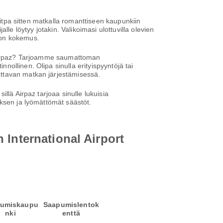
litpa sitten matkalla romanttiseen kaupunkiin
alle löytyy jotakin. Valikoimasi ulottuvilla olevien
ton kokemus.
a Airpaz? Tarjoamme saumattoman
ollinen. Olipa sinulla erityispyyntöjä tai
uttavan matkan järjestämisessä.
llä Airpaz tarjoaa sinulle lukuisia
ksen ja lyömättömät säästöt.
 International Airport
umiskaupu
Saapumislentok
nki
enttä