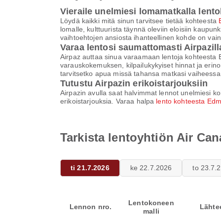
Vieraile unelmiesi lomamatkalla lento
Löydä kaikki mitä sinun tarvitsee tietää kohteesta
lomalle, kulttuurista täynnä oleviin eloisiin kaupunki
vaihtoehtojen ansiosta ihanteellinen kohde on va
Varaa lentosi saumattomasti Airpazill
Airpaz auttaa sinua varaamaan lentoja kohteesta E
varauskokemuksen, kilpailukykyiset hinnat ja erino
tarvitsetko apua missä tahansa matkasi vaiheessa
Tutustu Airpazin erikoistarjouksiin
Airpazin avulla saat halvimmat lennot unelmiesi koh
erikoistarjouksia. Varaa halpa
lento kohteesta Edmo
Tarkista lentoyhtiön Air Ca
ti 21.7.2026
ke 22.7.2026
to 23.7.
Lentokoneen
Lennon nro.
Lähte
malli