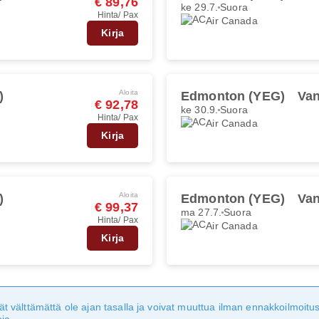
€ 89,76
ke 29.7.
Suora
Hinta/ Pax
Air Canada
Kirja
Aloita
)
Edmonton (YEG)
Van
€ 92,78
ke 30.9.
Suora
Hinta/ Pax
Air Canada
Kirja
Aloita
)
Edmonton (YEG)
Van
€ 99,37
ma 27.7.
Suora
Hinta/ Pax
Air Canada
Kirja
eivät välttämättä ole ajan tasalla ja voivat muuttua ilman ennakkoilmoi