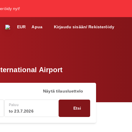
teröidy nyt!
EUR
Apua
Kirjaudu sisään/ Rekisteröidy
ernational Airport
Näytä tilausluettelo
Paluu
Etsi
to 23.7.2026