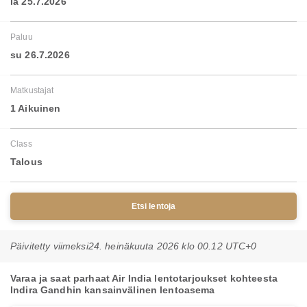
la 25.7.2026
Paluu
su 26.7.2026
Matkustajat
1 Aikuinen
Class
Talous
Etsi lentoja
Päivitetty viimeksi
24. heinäkuuta 2026 klo 00.12 UTC+0
Varaa ja saat parhaat Air India lentotarjoukset kohteesta
Indira Gandhin kansainvälinen lentoasema