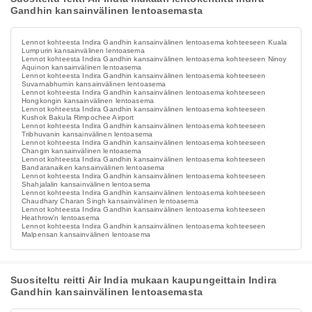
Gandhin kansainvälinen lentoasemasta
Lennot kohteesta Indira Gandhin kansainvälinen lentoasema kohteeseen Kuala
Lumpurin kansainvälinen lentoasema
Lennot kohteesta Indira Gandhin kansainvälinen lentoasema kohteeseen Ninoy
Aquinon kansainvälinen lentoasema
Lennot kohteesta Indira Gandhin kansainvälinen lentoasema kohteeseen
Suvarnabhumin kansainvälinen lentoasema
Lennot kohteesta Indira Gandhin kansainvälinen lentoasema kohteeseen
Hongkongin kansainvälinen lentoasema
Lennot kohteesta Indira Gandhin kansainvälinen lentoasema kohteeseen
Kushok Bakula Rimpochee Airport
Lennot kohteesta Indira Gandhin kansainvälinen lentoasema kohteeseen
Tribhuvanin kansainvälinen lentoasema
Lennot kohteesta Indira Gandhin kansainvälinen lentoasema kohteeseen
Changin kansainvälinen lentoasema
Lennot kohteesta Indira Gandhin kansainvälinen lentoasema kohteeseen
Bandaranaiken kansainvälinen lentoasema
Lennot kohteesta Indira Gandhin kansainvälinen lentoasema kohteeseen
Shahjalalin kansainvälinen lentoasema
Lennot kohteesta Indira Gandhin kansainvälinen lentoasema kohteeseen
Chaudhary Charan Singh kansainvälinen lentoasema
Lennot kohteesta Indira Gandhin kansainvälinen lentoasema kohteeseen
Heathrow'n lentoasema
Lennot kohteesta Indira Gandhin kansainvälinen lentoasema kohteeseen
Malpensan kansainvälinen lentoasema
Suositeltu reitti Air India mukaan kaupungeittain Indira
Gandhin kansainvälinen lentoasemasta