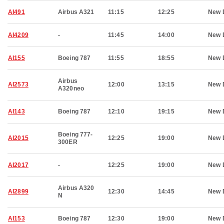
AI491
Airbus A321
11:15
12:25
New 
AI4209
-
11:45
14:00
New 
AI155
Boeing 787
11:55
18:55
New 
Airbus
AI2573
12:00
13:15
New 
A320neo
AI143
Boeing 787
12:10
19:15
New 
Boeing 777-
AI2015
12:25
19:00
New 
300ER
AI2017
-
12:25
19:00
New 
Airbus A320
AI2899
12:30
14:45
New 
N
AI153
Boeing 787
12:30
19:00
New 