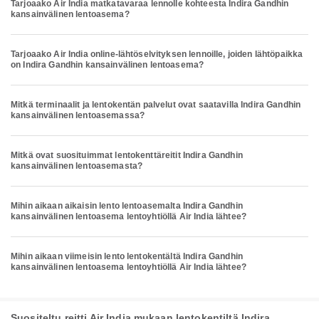
Tarjoaako Air India matkatavaraa lennolle kohteesta Indira Gandhin
kansainvälinen lentoasema?
Tarjoaako Air India online-lähtöselvityksen lennoille, joiden lähtöpaikka
on Indira Gandhin kansainvälinen lentoasema?
Mitkä terminaalit ja lentokentän palvelut ovat saatavilla Indira Gandhin
kansainvälinen lentoasemassa?
Mitkä ovat suosituimmat lentokenttäreitit Indira Gandhin
kansainvälinen lentoasemasta?
Mihin aikaan aikaisin lento lentoasemalta Indira Gandhin
kansainvälinen lentoasema lentoyhtiöllä Air India lähtee?
Mihin aikaan viimeisin lento lentokentältä Indira Gandhin
kansainvälinen lentoasema lentoyhtiöllä Air India lähtee?
Suositeltu reitti Air India mukaan lentokentiltä Indira