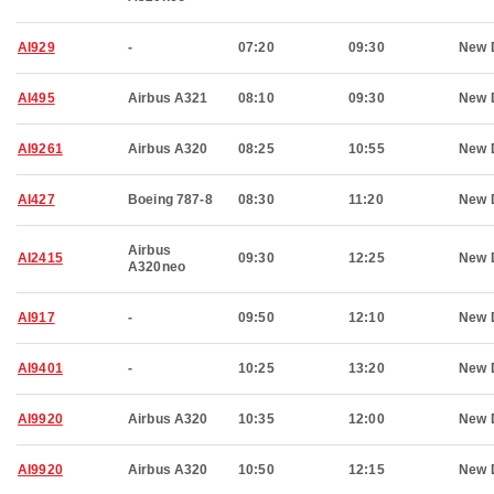
AI929
-
07:20
09:30
New 
AI495
Airbus A321
08:10
09:30
New 
AI9261
Airbus A320
08:25
10:55
New 
AI427
Boeing 787-8
08:30
11:20
New 
Airbus
AI2415
09:30
12:25
New 
A320neo
AI917
-
09:50
12:10
New 
AI9401
-
10:25
13:20
New 
AI9920
Airbus A320
10:35
12:00
New 
AI9920
Airbus A320
10:50
12:15
New 