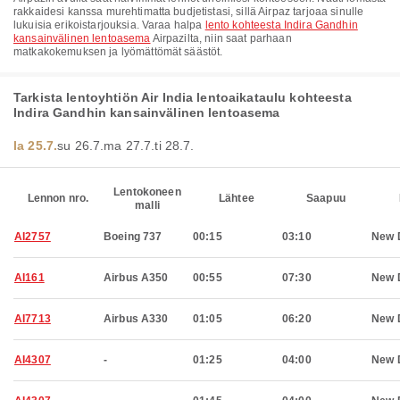
rakkaidesi kanssa murehtimatta budjetistasi, sillä Airpaz tarjoaa sinulle
lukuisia erikoistarjouksia. Varaa halpa
lento kohteesta Indira Gandhin
kansainvälinen lentoasema
Airpazilta, niin saat parhaan
matkakokemuksen ja lyömättömät säästöt.
Tarkista lentoyhtiön Air India lentoaikataulu kohteesta
Indira Gandhin kansainvälinen lentoasema
la 25.7.
su 26.7.
ma 27.7.
ti 28.7.
Lentokoneen
Lennon nro.
Lähtee
Saapuu
malli
AI2757
Boeing 737
00:15
03:10
New 
AI161
Airbus A350
00:55
07:30
New 
AI7713
Airbus A330
01:05
06:20
New 
AI4307
-
01:25
04:00
New 