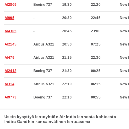
AI2809
Boeing 737
19:30
22:20
New 
AI995
-
20:30
22:45
New 
AI4305
-
20:45
23:00
New 
AI2145
Airbus A321
20:50
07:25
New 
AI479
Airbus A321
21:15
22:30
New 
AI2412
Boeing 737
21:30
00:25
New 
AI314
Airbus A321
22:10
06:15
New 
AI9773
Boeing 737
22:10
00:55
New 
Usein kysyttyä lentoyhtiön Air India lennosta kohteesta
Indira Gandhin kansainvälinen lentoasema