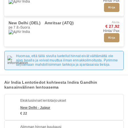
Hinta/ Pax
Air India
Kirja
New Delhi (DEL)
Amritsar (ATQ)
Aloita
€ 27,92
pe 7.8.
Suora
Hinta/ Pax
Air India
Kirja
Huomaa, että tällä sivulla luetellut hinnat eivät välttämättä ole
ajan tasalla ja voivat muuttua ilman ennakkoilmoitusta. Pyrimme
tarjoamaan mahdollisimman tarkkoja ja ajantasaisia tietoja.
Air India Lentotiedot kohteesta Indira Gandhin
kansainvälinen lentoasema
Eksklusiiviset lentotarjoukset
New Delhi - Jaipur
€ 22
Alimman hinnan kuukausi