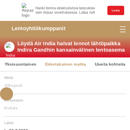
Hanki tonnia eksklusiivisia tarjouksia
Lataa
vain Airpaz-sovelluksessa. Lataa nyt!
Lentoyhtiökumppanit
Löydä Air India halvat lennot lähtöpaikka
Indira Gandhin kansainvälinen lentoasema
Yksisuuntainen
Edestakainen matka
Useita kohteita
Mistä
Alkuperä
kohteeseen
Kohde
Lähtö