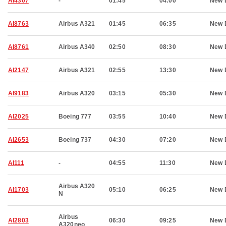
AI4307
-
01:45
04:00
New 
AI8763
Airbus A321
01:45
06:35
New 
AI8761
Airbus A340
02:50
08:30
New 
AI2147
Airbus A321
02:55
13:30
New 
AI9183
Airbus A320
03:15
05:30
New 
AI2025
Boeing 777
03:55
10:40
New 
AI2653
Boeing 737
04:30
07:20
New 
AI111
-
04:55
11:30
New 
Airbus A320
AI1703
05:10
06:25
New 
N
Airbus
AI2803
06:30
09:25
New 
A320neo