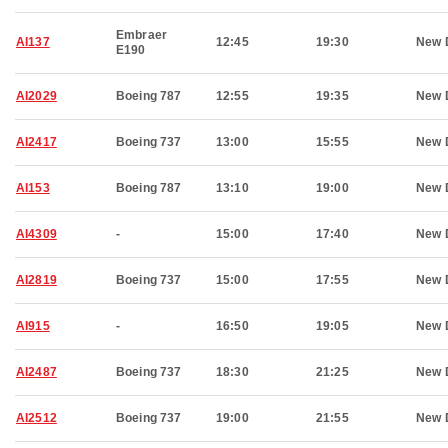
Embraer
AI137
12:45
19:30
New 
E190
AI2029
Boeing 787
12:55
19:35
New 
AI2417
Boeing 737
13:00
15:55
New 
AI153
Boeing 787
13:10
19:00
New 
AI4309
-
15:00
17:40
New 
AI2819
Boeing 737
15:00
17:55
New 
AI915
-
16:50
19:05
New 
AI2487
Boeing 737
18:30
21:25
New 
AI2512
Boeing 737
19:00
21:55
New 