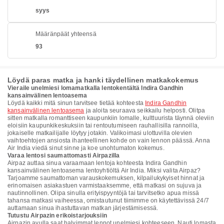
syys
Määränpäät yhteensä
93
Löydä paras matka ja hanki täydellinen matkakokemus
Vieraile unelmiesi lomamatkalla lentokentältä Indira Gandhin
kansainvälinen lentoasema
Löydä kaikki mitä sinun tarvitsee tietää kohteesta
Indira Gandhin
kansainvälinen lentoasema
ja aloita seuraava seikkailu helposti. Olitpa
sitten matkalla romanttiseen kaupunkiin lomalle, kulttuurista täynnä oleviin
eloisiin kaupunkikeskuksiin tai rentoutumiseen rauhallisilla rannoilla,
jokaiselle matkailijalle löytyy jotakin. Valikoimasi ulottuvilla olevien
vaihtoehtojen ansiosta ihanteellinen kohde on vain lennon päässä. Anna
Air India viedä sinut sinne ja koe unohtumaton kokemus.
Varaa lentosi saumattomasti Airpazilla
Airpaz auttaa sinua varaamaan lentoja kohteesta Indira Gandhin
kansainvälinen lentoasema lentoyhtiöltä Air India. Miksi valita Airpaz?
Tarjoamme saumattoman varauskokemuksen, kilpailukykyiset hinnat ja
erinomaisen asiakastuen varmistaaksemme, että matkasi on sujuva ja
nautinnollinen. Olipa sinulla erityispyyntöjä tai tarvitsetko apua missä
tahansa matkasi vaiheessa, omistautunut tiimimme on käytettävissä 24/7
auttamaan sinua ihastuttavan matkan järjestämisessä.
Tutustu Airpazin erikoistarjouksiin
Airpazin avulla saat halvimmat lennot unelmiesi kohteeseen. Nauti lomasta