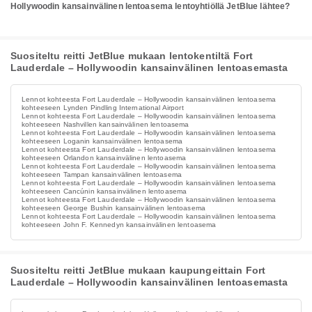
Hollywoodin kansainvälinen lentoasema lentoyhtiöllä JetBlue lähtee?
Suositeltu reitti JetBlue mukaan lentokentiltä Fort
Lauderdale – Hollywoodin kansainvälinen lentoasemasta
Lennot kohteesta Fort Lauderdale – Hollywoodin kansainvälinen lentoasema
kohteeseen Lynden Pindling International Airport
Lennot kohteesta Fort Lauderdale – Hollywoodin kansainvälinen lentoasema
kohteeseen Nashvillen kansainvälinen lentoasema
Lennot kohteesta Fort Lauderdale – Hollywoodin kansainvälinen lentoasema
kohteeseen Loganin kansainvälinen lentoasema
Lennot kohteesta Fort Lauderdale – Hollywoodin kansainvälinen lentoasema
kohteeseen Orlandon kansainvälinen lentoasema
Lennot kohteesta Fort Lauderdale – Hollywoodin kansainvälinen lentoasema
kohteeseen Tampan kansainvälinen lentoasema
Lennot kohteesta Fort Lauderdale – Hollywoodin kansainvälinen lentoasema
kohteeseen Cancúnin kansainvälinen lentoasema
Lennot kohteesta Fort Lauderdale – Hollywoodin kansainvälinen lentoasema
kohteeseen George Bushin kansainvälinen lentoasema
Lennot kohteesta Fort Lauderdale – Hollywoodin kansainvälinen lentoasema
kohteeseen John F. Kennedyn kansainvälinen lentoasema
Suositeltu reitti JetBlue mukaan kaupungeittain Fort
Lauderdale – Hollywoodin kansainvälinen lentoasemasta