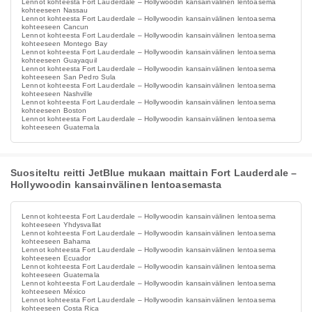
Lennot kohteesta Fort Lauderdale – Hollywoodin kansainvälinen lentoasema
kohteeseen Nassau
Lennot kohteesta Fort Lauderdale – Hollywoodin kansainvälinen lentoasema
kohteeseen Cancun
Lennot kohteesta Fort Lauderdale – Hollywoodin kansainvälinen lentoasema
kohteeseen Montego Bay
Lennot kohteesta Fort Lauderdale – Hollywoodin kansainvälinen lentoasema
kohteeseen Guayaquil
Lennot kohteesta Fort Lauderdale – Hollywoodin kansainvälinen lentoasema
kohteeseen San Pedro Sula
Lennot kohteesta Fort Lauderdale – Hollywoodin kansainvälinen lentoasema
kohteeseen Nashville
Lennot kohteesta Fort Lauderdale – Hollywoodin kansainvälinen lentoasema
kohteeseen Boston
Lennot kohteesta Fort Lauderdale – Hollywoodin kansainvälinen lentoasema
kohteeseen Guatemala
Suositeltu reitti JetBlue mukaan maittain Fort Lauderdale –
Hollywoodin kansainvälinen lentoasemasta
Lennot kohteesta Fort Lauderdale – Hollywoodin kansainvälinen lentoasema
kohteeseen Yhdysvallat
Lennot kohteesta Fort Lauderdale – Hollywoodin kansainvälinen lentoasema
kohteeseen Bahama
Lennot kohteesta Fort Lauderdale – Hollywoodin kansainvälinen lentoasema
kohteeseen Ecuador
Lennot kohteesta Fort Lauderdale – Hollywoodin kansainvälinen lentoasema
kohteeseen Guatemala
Lennot kohteesta Fort Lauderdale – Hollywoodin kansainvälinen lentoasema
kohteeseen México
Lennot kohteesta Fort Lauderdale – Hollywoodin kansainvälinen lentoasema
kohteeseen Costa Rica