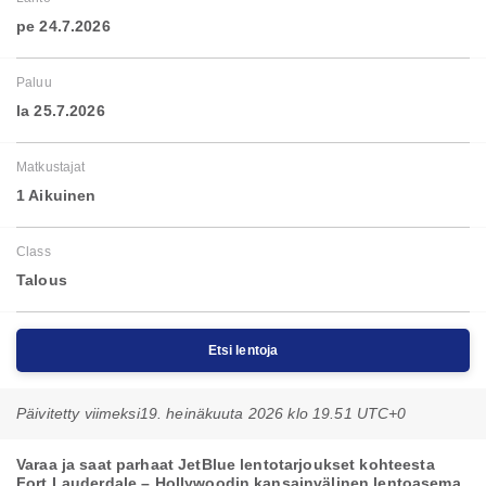
pe 24.7.2026
Paluu
la 25.7.2026
Matkustajat
1 Aikuinen
Class
Talous
Etsi lentoja
Päivitetty viimeksi
19. heinäkuuta 2026 klo 19.51 UTC+0
Varaa ja saat parhaat JetBlue lentotarjoukset kohteesta
Fort Lauderdale – Hollywoodin kansainvälinen lentoasema