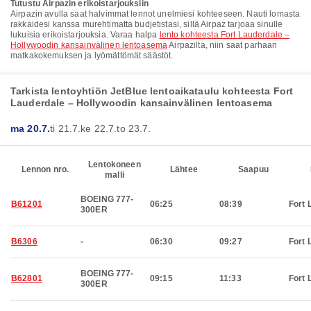
Tutustu Airpazin erikoistarjouksiin
Airpazin avulla saat halvimmat lennot unelmiesi kohteeseen. Nauti lomasta
rakkaidesi kanssa murehtimatta budjetistasi, sillä Airpaz tarjoaa sinulle
lukuisia erikoistarjouksia. Varaa halpa
lento kohteesta Fort Lauderdale –
Hollywoodin kansainvälinen lentoasema
Airpazilta, niin saat parhaan
matkakokemuksen ja lyömättömät säästöt.
Tarkista lentoyhtiön JetBlue lentoaikataulu kohteesta Fort
Lauderdale – Hollywoodin kansainvälinen lentoasema
ma 20.7.
ti 21.7.
ke 22.7.
to 23.7.
Lentokoneen
Lennon nro.
Lähtee
Saapuu
malli
BOEING 777-
B61201
06:25
08:39
Fort 
300ER
B6306
-
06:30
09:27
Fort 
BOEING 777-
B62801
09:15
11:33
Fort 
300ER