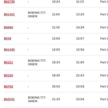
B62795
-
10:24
11:15
Fort 
BOEING 777-
B61401
11:00
13:20
Fort 
300ER
B6686
-
11:30
14:29
Fort 
B639
-
12:00
12:57
Fort 
B61495
-
12:05
12:56
Fort 
BOEING 777-
B6101
18:35
21:00
Fort 
300ER
B6106
-
18:40
21:43
Fort 
B6706
-
20:55
23:58
Fort 
BOEING 777-
B62501
21:35
23:58
Fort 
300ER