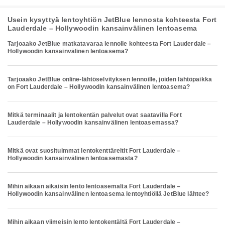
Usein kysyttyä lentoyhtiön JetBlue lennosta kohteesta Fort
Lauderdale – Hollywoodin kansainvälinen lentoasema
Tarjoaako JetBlue matkatavaraa lennolle kohteesta Fort Lauderdale –
Hollywoodin kansainvälinen lentoasema?
Tarjoaako JetBlue online-lähtöselvityksen lennoille, joiden lähtöpaikka
on Fort Lauderdale – Hollywoodin kansainvälinen lentoasema?
Mitkä terminaalit ja lentokentän palvelut ovat saatavilla Fort
Lauderdale – Hollywoodin kansainvälinen lentoasemassa?
Mitkä ovat suosituimmat lentokenttäreitit Fort Lauderdale –
Hollywoodin kansainvälinen lentoasemasta?
Mihin aikaan aikaisin lento lentoasemalta Fort Lauderdale –
Hollywoodin kansainvälinen lentoasema lentoyhtiöllä JetBlue lähtee?
Mihin aikaan viimeisin lento lentokentältä Fort Lauderdale –