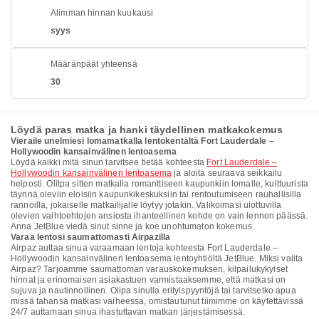
Alimman hinnan kuukausi
syys
Määränpäät yhteensä
30
Löydä paras matka ja hanki täydellinen matkakokemus
Vieraile unelmiesi lomamatkalla lentokentältä Fort Lauderdale –
Hollywoodin kansainvälinen lentoasema
Löydä kaikki mitä sinun tarvitsee tietää kohteesta
Fort Lauderdale –
Hollywoodin kansainvälinen lentoasema
ja aloita seuraava seikkailu
helposti. Olitpa sitten matkalla romanttiseen kaupunkiin lomalle, kulttuurista
täynnä oleviin eloisiin kaupunkikeskuksiin tai rentoutumiseen rauhallisilla
rannoilla, jokaiselle matkailijalle löytyy jotakin. Valikoimasi ulottuvilla
olevien vaihtoehtojen ansiosta ihanteellinen kohde on vain lennon päässä.
Anna JetBlue viedä sinut sinne ja koe unohtumaton kokemus.
Varaa lentosi saumattomasti Airpazilla
Airpaz auttaa sinua varaamaan lentoja kohteesta Fort Lauderdale –
Hollywoodin kansainvälinen lentoasema lentoyhtiöltä JetBlue. Miksi valita
Airpaz? Tarjoamme saumattoman varauskokemuksen, kilpailukykyiset
hinnat ja erinomaisen asiakastuen varmistaaksemme, että matkasi on
sujuva ja nautinnollinen. Olipa sinulla erityispyyntöjä tai tarvitsetko apua
missä tahansa matkasi vaiheessa, omistautunut tiimimme on käytettävissä
24/7 auttamaan sinua ihastuttavan matkan järjestämisessä.