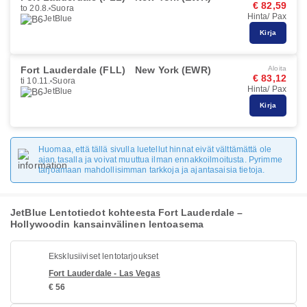
€ 82,59
to 20.8.
Suora
Hinta/ Pax
JetBlue
Kirja
Fort Lauderdale (FLL)
New York (EWR)
Aloita
€ 83,12
ti 10.11.
Suora
Hinta/ Pax
JetBlue
Kirja
Huomaa, että tällä sivulla luetellut hinnat eivät välttämättä ole
ajan tasalla ja voivat muuttua ilman ennakkoilmoitusta. Pyrimme
tarjoamaan mahdollisimman tarkkoja ja ajantasaisia tietoja.
JetBlue Lentotiedot kohteesta Fort Lauderdale –
Hollywoodin kansainvälinen lentoasema
Eksklusiiviset lentotarjoukset
Fort Lauderdale - Las Vegas
€ 56