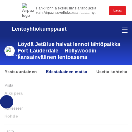
Hanki tonnia eksklusiivisia tarjouksia
Lataa
vain Airpaz-sovelluksessa. Lataa nyt!
Lentoyhtiökumppanit
Löydä JetBlue halvat lennot lähtöpaikka
Fort Lauderdale – Hollywoodin
kansainvälinen lentoasema
Yksisuuntainen
Edestakainen matka
Useita kohteita
Mistä
Alkuperä
kohteeseen
Kohde
Lähtö