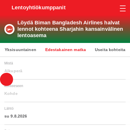
Lentoyhtiökumppanit
Löydä Biman Bangladesh Airlines halvat
lennot kohteena Sharjahin kansainvälinen
lentoasema
Yksisuuntainen
Edestakainen matka
Useita kohteita
Mistä
Alkuperä
kohteeseen
Kohde
Lähtö
su 9.8.2026