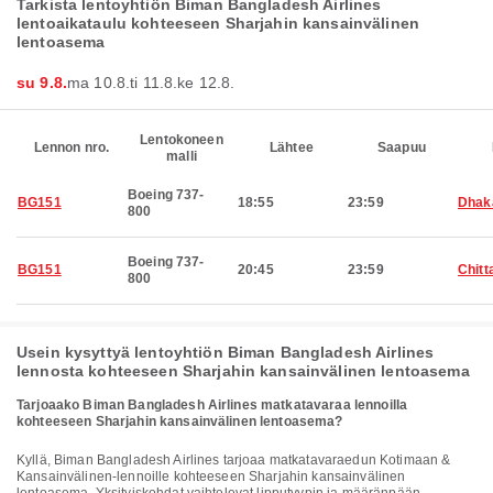
Tarkista lentoyhtiön Biman Bangladesh Airlines
lentoaikataulu kohteeseen Sharjahin kansainvälinen
lentoasema
su 9.8.
ma 10.8.
ti 11.8.
ke 12.8.
Lentokoneen
Lennon nro.
Lähtee
Saapuu
malli
Boeing 737-
BG151
18:55
23:59
Dhak
800
Boeing 737-
BG151
20:45
23:59
Chitt
800
Usein kysyttyä lentoyhtiön Biman Bangladesh Airlines
lennosta kohteeseen Sharjahin kansainvälinen lentoasema
Tarjoaako Biman Bangladesh Airlines matkatavaraa lennoilla
kohteeseen Sharjahin kansainvälinen lentoasema?
Kyllä, Biman Bangladesh Airlines tarjoaa matkatavaraedun Kotimaan &
Kansainvälinen-lennoille kohteeseen Sharjahin kansainvälinen