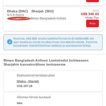
Dhaka (DAC)
Sharjah (SHJ)
Aloita
US$ 340.03
la 5.9.
Suora
Hinta/ Pax
Biman Bangladesh Airlines
Kirja
Huomaa, että tällä sivulla luetellut hinnat eivät välttämättä ole
ajan tasalla ja voivat muuttua ilman ennakkoilmoitusta. Pyrimme
tarjoamaan mahdollisimman tarkkoja ja ajantasaisia tietoja.
Biman Bangladesh Airlines Lentotiedot kohteeseen
Sharjahin kansainvälinen lentoasema
Eksklusiiviset lentotarjoukset
Dhaka - Sharjah
US$ 297.28
Alimman hinnan kuukausi
loka