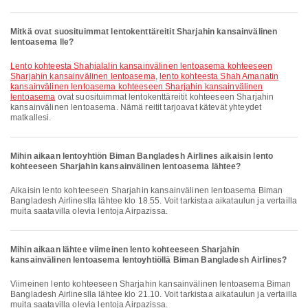
Mitkä ovat suosituimmat lentokenttäreitit Sharjahin kansainvälinen
lentoasema lle?
lento kohteesta Shahjalalin kansainvälinen lentoasema kohteeseen
Sharjahin kansainvälinen lentoasema
,
lento kohteesta Shah Amanatin
kansainvälinen lentoasema kohteeseen Sharjahin kansainvälinen
lentoasema
ovat suosituimmat lentokenttäreitit kohteeseen Sharjahin
kansainvälinen lentoasema. Nämä reitit tarjoavat kätevät yhteydet
matkallesi.
Mihin aikaan lentoyhtiön Biman Bangladesh Airlines aikaisin lento
kohteeseen Sharjahin kansainvälinen lentoasema lähtee?
Aikaisin lento kohteeseen Sharjahin kansainvälinen lentoasema Biman
Bangladesh Airlineslla lähtee klo 18.55. Voit tarkistaa aikataulun ja vertailla
muita saatavilla olevia lentoja Airpazissa.
Mihin aikaan lähtee viimeinen lento kohteeseen Sharjahin
kansainvälinen lentoasema lentoyhtiöllä Biman Bangladesh Airlines?
Viimeinen lento kohteeseen Sharjahin kansainvälinen lentoasema Biman
Bangladesh Airlineslla lähtee klo 21.10. Voit tarkistaa aikataulun ja vertailla
muita saatavilla olevia lentoja Airpazissa.