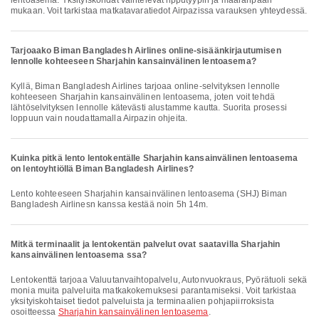
lentoasema. Yksityiskohdat vaihtelevat lipputyypin ja määränpään
mukaan. Voit tarkistaa matkatavaratiedot Airpazissa varauksen yhteydessä.
Tarjoaako Biman Bangladesh Airlines online-sisäänkirjautumisen
lennolle kohteeseen Sharjahin kansainvälinen lentoasema?
Kyllä, Biman Bangladesh Airlines tarjoaa online-selvityksen lennolle
kohteeseen Sharjahin kansainvälinen lentoasema, joten voit tehdä
lähtöselvityksen lennolle kätevästi alustamme kautta. Suorita prosessi
loppuun vain noudattamalla Airpazin ohjeita.
Kuinka pitkä lento lentokentälle Sharjahin kansainvälinen lentoasema
on lentoyhtiöllä Biman Bangladesh Airlines?
Lento kohteeseen Sharjahin kansainvälinen lentoasema (SHJ) Biman
Bangladesh Airlinesn kanssa kestää noin 5h 14m.
Mitkä terminaalit ja lentokentän palvelut ovat saatavilla Sharjahin
kansainvälinen lentoasema ssa?
Lentokenttä tarjoaa Valuutanvaihtopalvelu, Autonvuokraus, Pyörätuoli sekä
monia muita palveluita matkakokemuksesi parantamiseksi. Voit tarkistaa
yksityiskohtaiset tiedot palveluista ja terminaalien pohjapiirroksista
osoitteessa
Sharjahin kansainvälinen lentoasema
.