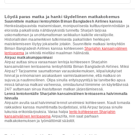
Löydä paras matka ja hanki täydellinen matkakokemus
Suunnittele matkasi lentoyhtiön Biman Bangladesh Airlines kanssa
Henkeäsalpaavista maisemistaan, monipuolisesta kulttuuriperinnöstään ja
eloisista paikallisista nähtävyyksistä tunnettu Sharjah tarjoaa
uskomattoman ja unohtumattoman seikkailun kaikille vierailijoille.
Historiallisten maamerkkien tutkimisesta paikallisten herkkujen
maistelemiseen löytyy jokaiselle jotakin. Suunnittele matkasi lentoyhtiön
Biman Bangladesh Airlines kanssa kohteeseen
Sharjahin kansainvälinen
lentoasema
ja virkistä mieltäsi maailman hälinästä.
Airpaz matkakumppaninasi
Airpaz auttaa sinua varaamaan lentoja kohteeseen Sharjahin
kansainvälinen lentoasema lentoyhtiöltä Biman Bangladesh Airlines. Miksi
Airpaz? Tarjoamme saumattoman varauskokemuksen, kilpailukykyiset
hinnat ja erinomaisen asiakastuen varmistaaksemme, että matkasi on
sujuva ja nautinnollinen. Olipa sinulla erityispyyntöjä tai tarvitsetko apua
missä tahansa matkasi vaiheessa, omistautunut tiimimme on käytettävissä
24/7 auttamaan sinua ihastuttavan matkan järjestämisessä.
Lennä lentokentälle Sharjahin kansainvälinen lentoasema halvimmalla
hinnalla
Airpazin avulla saat halvimmat lennot unelmiesi kohteeseen. Nauti lomasta
rakkaidesi kanssa murehtimatta budjetistasi, sillä Airpaz tarjoaa sinulle
lukuisia erikoistarjouksia. Varaa halpa
lento kohteeseen Sharjahin
kansainvälinen lentoasema
Airpazilta, niin saat parhaan
matkakokemuksen ja lyömättömät säästöt.