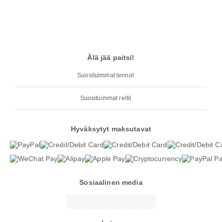
Älä jää paitsi!
Suosituimmat lennot
Suosituimmat reitit
Hyväksytyt maksutavat
Sosiaalinen media