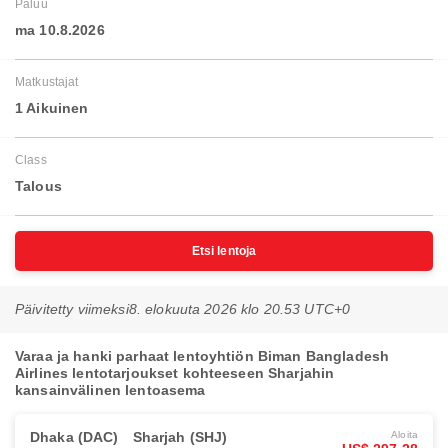
Paluu
ma 10.8.2026
Matkustajat
1 Aikuinen
Class
Talous
Etsi lentoja
Päivitetty viimeksi
8. elokuuta 2026 klo 20.53 UTC+0
Varaa ja hanki parhaat lentoyhtiön Biman Bangladesh
Airlines lentotarjoukset kohteeseen Sharjahin
kansainvälinen lentoasema
Dhaka (DAC)
Sharjah (SHJ)
Aloita