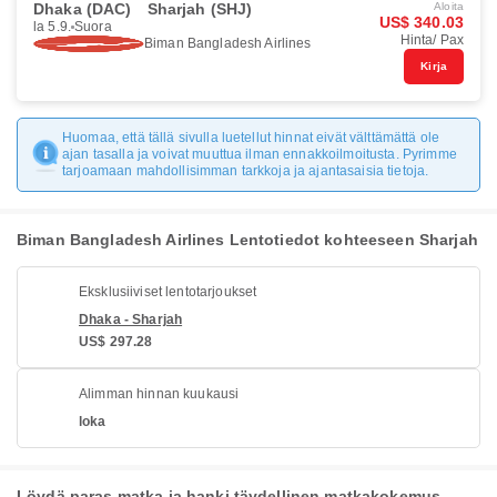
Dhaka (DAC)
Sharjah (SHJ)
Aloita
US$ 340.03
la 5.9.
Suora
Hinta/ Pax
Biman Bangladesh Airlines
Kirja
Huomaa, että tällä sivulla luetellut hinnat eivät välttämättä ole
ajan tasalla ja voivat muuttua ilman ennakkoilmoitusta. Pyrimme
tarjoamaan mahdollisimman tarkkoja ja ajantasaisia tietoja.
Biman Bangladesh Airlines Lentotiedot kohteeseen Sharjah
Eksklusiiviset lentotarjoukset
Dhaka - Sharjah
US$ 297.28
Alimman hinnan kuukausi
loka
Löydä paras matka ja hanki täydellinen matkakokemus