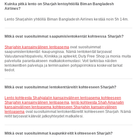
Kuinka pitkä lento on Sharjah lentoyhtiöllä Biman Bangladesh
Airlines?
Lento Sharjahiin yhtiöllä Biman Bangladesh Airlines kestää noin 5h 14m.
Mitkä ovat suosituimmat saapumislentokentät kohteessa Sharjah?
Sharjahin kansainvälinen lentoasema
ovat suosituimmat
saapumislentokentät -kaupungissa. Nämä lentokentät tarjoavat
Valuutanvaihtopalvelu, Klinikka ja apteekit, Duty Free Shop ja monia muita
palveluita parantaakseen matkakokemustasi. Voit tarkistaa näiden
lentokenttien palveluja ja terminaalien pohjapiirroksia koskevat tarkat
tiedot.
Mitkä ovat suosituimmat lentokenttäreitit kohteeseen Sharjah?
lento kohteesta Shahjalalin kansainvälinen lentoasema kohteeseen
Sharjahin kansainvälinen lentoasema
,
lento kohteesta Shah Amanatin
kansainvälinen lentoasema kohteeseen Sharjahin kansainvälinen
lentoasema
ovat suosituimmat lentokenttäreitit kohteeseen Sharjah. Nämä
reitit tarjoavat kätevät jatkoyhteydet matkallesi.
Mitkä ovat suosituimmat kaupunkireitit kohteeseen Sharjah?