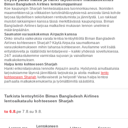
Biman Bangladesh Airlines lentokumppaninasi
Koe kaupungin Sharjah henkeäsalpaava luonnonkauneus. Ikonisten
maamerkkiensä ja vilkkaiden turistinähtävyyksiensä ansiosta tämä kohde
tarjoaa täydellisen sekoituksen rentoutumista ja jännitystä. Luo rakkaat
muistot rakkaimpien kanssa tässä merkittävässä kaupungissa. Biman
Bangladesh Airlines tarjoaa matkallesi mukavan lennon unelmiesi
määränpäähän.
Saumaton varauskokemus Airpazin kanssa
Onko sinulla vaikeuksia varata lentoa lentoyhtiöllä Biman Bangladesh
Airlines kohteeseen Sharjah? Käytä Airpazia saumattomaan
varauskokemukseen mihin tahansa kohteeseen. Avullamme voit lisätä
erityistoiveita ja räätälöidä lentotarpeesi – kaikki yhdessä sovelluksessa.
24/7 asiakastukemme varmistaa sujuvan ja vaivattoman
matkakokemuksen.
Halpa lento kohteeseen Sharjah
Hanki erikoistarjouksia lennolle Airpazin avulla. Hyödynnä ainutlaatuisia
tarjouksiamme täynnä jännittäviä tarjouksia ja aloita matkasi
lento
kohteeseen Sharjah
luottavaisesti ja helposti! Varaa halpa lentosi
parhaalla matkakokemuksella ja lyömättömillä säästöillä.
Tarkista lentoyhtiön Biman Bangladesh Airlines
lentoaikataulu kohteeseen Sharjah
to 6.8.
pe 7.8.
su 9.8.
Lentokoneen