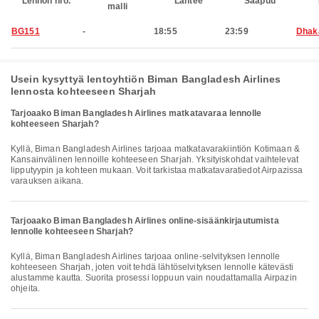
Lennon nro.
Lähtee
Saapuu
malli
BG151
-
18:55
23:59
Dhak
Usein kysyttyä lentoyhtiön Biman Bangladesh Airlines
lennosta kohteeseen Sharjah
Tarjoaako Biman Bangladesh Airlines matkatavaraa lennolle
kohteeseen Sharjah?
Kyllä, Biman Bangladesh Airlines tarjoaa matkatavarakiintiön Kotimaan &
Kansainvälinen lennoille kohteeseen Sharjah. Yksityiskohdat vaihtelevat
lipputyypin ja kohteen mukaan. Voit tarkistaa matkatavaratiedot Airpazissa
varauksen aikana.
Tarjoaako Biman Bangladesh Airlines online-sisäänkirjautumista
lennolle kohteeseen Sharjah?
Kyllä, Biman Bangladesh Airlines tarjoaa online-selvityksen lennolle
kohteeseen Sharjah, joten voit tehdä lähtöselvityksen lennolle kätevästi
alustamme kautta. Suorita prosessi loppuun vain noudattamalla Airpazin
ohjeita.