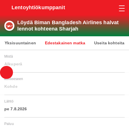
Lentoyhtiökumppanit
Löydä Biman Bangladesh Airlines halvat
lennot kohteena Sharjah
Yksisuuntainen
Edestakainen matka
Useita kohteita
Mistä
Alkuperä
kohteeseen
Kohde
Lähtö
pe 7.8.2026
Paluu