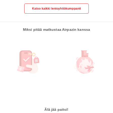
Katso kaikki lentoyhtiökumppanit
Miksi pitää matkustaa Airpazin kanssa
Älä jää paitsi!