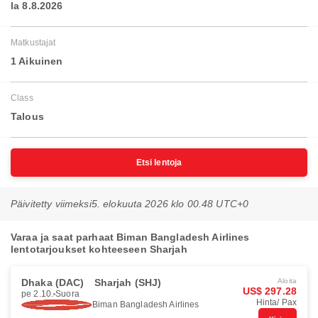
la 8.8.2026
Matkustajat
1 Aikuinen
Class
Talous
Etsi lentoja
Päivitetty viimeksi
5. elokuuta 2026 klo 00.48 UTC+0
Varaa ja saat parhaat Biman Bangladesh Airlines
lentotarjoukset kohteeseen Sharjah
Dhaka (DAC)
Sharjah (SHJ)
Aloita
US$ 297.28
pe 2.10.
Suora
Hinta/ Pax
Biman Bangladesh Airlines