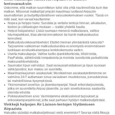
lentovarauksiin
Uskomme, että matkan suunnittelun tulisi olla yhtä nautinnollista kuin itse
matkan. Miljoonat matkailijat ympäri maailmaa luottavat Airpaziin
saumattoman ja budjettiystävällisen varauskokemuksen vuoksi. Tässä on
mitä saat, kun varaat kauttamme:
Nopea ja helppo haku: Suodata ja vertaile lentoja hinnan, aikataulun,
keston ja välilaskujen mukaan — kaikki yhdellä haulla.
Helpot lisäpalvelut: Lisää ruumaan menevä matkatavara, valitse
istumapaikkasi, tilaa ateriat ennakkoon tai hanki matkavakuutus
lennollesi.
Matkustusluokkavaihtoehdot: Etsitkö hieman ylimääräistä luksusta?
Tarjoamme valikoiman matkustusluokkia economystä ensimmäiseen
luokkaan ensiluokkaisempaa lentokokemusta varten.
Useita maksutapoja: Valitse luotto-/pankkikorteista, tilisiirroista,
PayPalista, sähköisistä lompakoista ja monista suosituista paikallisista
maksuvaihtoehdoista.
Saumaton lipun vahvistus: Saat varausvahvistuksen ja lipun suoraan
sähköpostiisi, kun maksu on suoritettu.
Maailmanlaajuinen asiakastuki: Monikielinen asiakastukitiimimme on
valmiina 24/7 auttamaan sinua varauksen muutoksissa, peruutuksissa
tai mahdollisissa kysymyksissä.
Yksinomaiset sovellus- ja jäsenkampanjat: Nauti erikoistarjouksista,
jotka on suunniteltu Airpaz-jäsenille, ja vain sovelluksessa saatavilla
olevista eduista.
Poikkeuksellinen arvo: Varmistamme eksklusiiviset tarjoukset ja
erikoiskampanjahinnat, jotta saat parhaan hyödyn matkabudjetistasi.
Vinkkejä halpojen Air Liaison-lentojen löytämiseen
Airpazista
Haluatko säästää matkabudjetissasi vielä enemmän? Seuraa näitä fiksuja