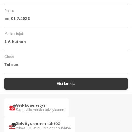
Paluu
pe 31.7.2026
Matkustajat
1 Aikuinen
Class
Talous
Etsi lentoja
Verkkoselvitys
Saatavilla verkkoselvitykseen
Selvitys ennen lähtöä
Alkaa 120 minuuttia ennen lähtöä