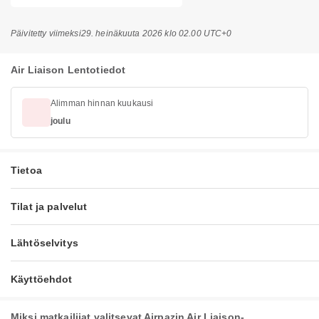
Päivitetty viimeksi
29. heinäkuuta 2026 klo 02.00 UTC+0
Air Liaison Lentotiedot
Alimman hinnan kuukausi
joulu
Tietoa
Tilat ja palvelut
Lähtöselvitys
Käyttöehdot
Miksi matkailijat valitsevat Airpazin Air Liaison-