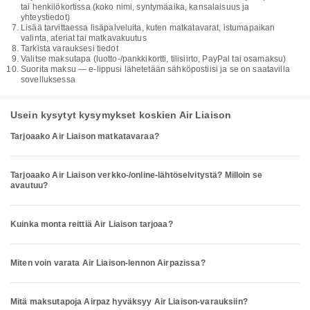
tai henkilökortissa (koko nimi, syntymäaika, kansalaisuus ja
yhteystiedot)
Lisää tarvittaessa lisäpalveluita, kuten matkatavarat, istumapaikan
valinta, ateriat tai matkavakuutus
Tarkista varauksesi tiedot
Valitse maksutapa (luotto-/pankkikortti, tilisiirto, PayPal tai osamaksu)
Suorita maksu — e-lippusi lähetetään sähköpostiisi ja se on saatavilla
sovelluksessa
Usein kysytyt kysymykset koskien Air Liaison
Tarjoaako Air Liaison matkatavaraa?
Tarjoaako Air Liaison verkko-/online-lähtöselvitystä? Milloin se
avautuu?
Kuinka monta reittiä Air Liaison tarjoaa?
Miten voin varata Air Liaison-lennon Airpazissa?
Mitä maksutapoja Airpaz hyväksyy Air Liaison-varauksiin?