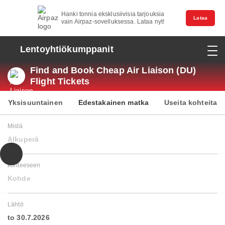
Hanki tonnia eksklusiivisia tarjouksia
Lataa
vain Airpaz-sovelluksessa. Lataa nyt!
Lentoyhtiökumppanit
Find and Book Cheap Air Liaison (DU)
Flight Tickets
Yksisuuntainen
Edestakainen matka
Useita kohteita
Mistä
Alkuperä
kohteeseen
Kohde
Lähtö
to 30.7.2026