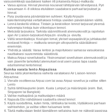
varausvinkkejä saadaksesi kaiken irti jokaisesta Airpaz-matkasta:
Varaa ajoissa: Hinnat yleensä nousevat lähtöpäivän lähestyessä. Pyri
varaamaan 4–8 viikkoa etukäteen saadaksesi parhaat tarjoukset ja
hinnat.
Pysy joustavana päivämäärien suhteen: Käytä Airpazin
kalenterinäkymää vertaillaksesi hintoja useiden päivämäärien välillä.
Lennä keskellä viikkoa: Tiistain ja keskiviikon lennot tarjoavat yleensä
halvempia hintoja kuin viikonlopun lennot.
Metsästä tarjouksia: Tarkista säännöllisesti alennuskoodit ja rajoitetun
ajan Air Liaison-tarjoukset Airpazin -sivulta ja -sivulta.
Vältä sesonkiaikoja: Koulujen lomat, yleiset vapaapäivät ja juhlakaudet
nostavat hintoja — matkusta sesongin ulkopuolella säästääksesi
enemmän.
Yhdistä ja säästä: Varaa lentosi ja majoituksesi samassa varauksessa
nauttiaksesi suuremmista säästöistä.
Maksa Airpaz-sovelluksella: Yksinomaiset sovelluksen alennuskoodit ja
vain jäsenille tarkoitetut alennukset ovat usein paras tapa saada
edullisimmat lentohinnat.
Kuinka varata lento Airpazissa
Seuraa näitä yksinkertaisia vaiheita varataksesi Air Liaison-lennon
Airpazissa:
Vieraile osoitteessa Airpaz.com tai avaa Airpaz-sovellus ja valitse sitten
Lento
Syötä lähtökaupunki (esim. Kuala Lumpur) ja määränpää (esim. Bali,
Singapore tai Bangkok)
Valitse matkapäivä ja matkustajien määrä
Napauta Etsi nähdäksesi saatavilla olevat lennot
Käytä suodattimia, kuten hinta, lähtöaika tai kesto, löytääksesi parhaan
vaihtoehdon, ja valitse sitten haluamasi lento
Täytä matkustajan tiedot täsmälleen sellaisina kuin ne näkyvät passissa