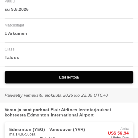
Paluu
su 9.8.2026
Matkustajat
1 Aikuinen
Class
Talous
Etsi lentoja
Päivitetty viimeksi
6. elokuuta 2026 klo 22.35 UTC+0
Varaa ja saat parhaat Flair Airlines lentotarjoukset
kohteesta Edmonton International Airport
Edmonton (YEG)
Vancouver (YVR)
Aloita
US$ 56.94
ma 14.9.
Suora