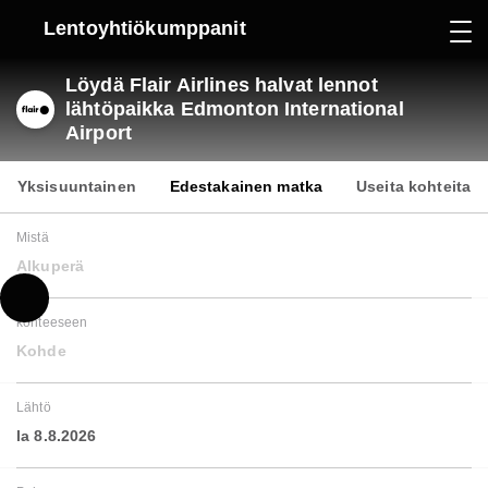
Lentoyhtiökumppanit
Löydä Flair Airlines halvat lennot
lähtöpaikka Edmonton International
Airport
Yksisuuntainen
Edestakainen matka
Useita kohteita
Mistä
Alkuperä
kohteeseen
Kohde
Lähtö
la 8.8.2026