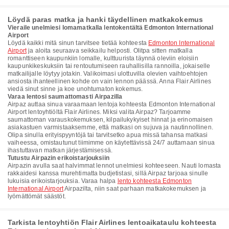
Löydä paras matka ja hanki täydellinen matkakokemus
Vieraile unelmiesi lomamatkalla lentokentältä Edmonton International
Airport
Löydä kaikki mitä sinun tarvitsee tietää kohteesta
Edmonton International
Airport
ja aloita seuraava seikkailu helposti. Olitpa sitten matkalla
romanttiseen kaupunkiin lomalle, kulttuurista täynnä oleviin eloisiin
kaupunkikeskuksiin tai rentoutumiseen rauhallisilla rannoilla, jokaiselle
matkailijalle löytyy jotakin. Valikoimasi ulottuvilla olevien vaihtoehtojen
ansiosta ihanteellinen kohde on vain lennon päässä. Anna Flair Airlines
viedä sinut sinne ja koe unohtumaton kokemus.
Varaa lentosi saumattomasti Airpazilla
Airpaz auttaa sinua varaamaan lentoja kohteesta Edmonton International
Airport lentoyhtiöltä Flair Airlines. Miksi valita Airpaz? Tarjoamme
saumattoman varauskokemuksen, kilpailukykyiset hinnat ja erinomaisen
asiakastuen varmistaaksemme, että matkasi on sujuva ja nautinnollinen.
Olipa sinulla erityispyyntöjä tai tarvitsetko apua missä tahansa matkasi
vaiheessa, omistautunut tiimimme on käytettävissä 24/7 auttamaan sinua
ihastuttavan matkan järjestämisessä.
Tutustu Airpazin erikoistarjouksiin
Airpazin avulla saat halvimmat lennot unelmiesi kohteeseen. Nauti lomasta
rakkaidesi kanssa murehtimatta budjetistasi, sillä Airpaz tarjoaa sinulle
lukuisia erikoistarjouksia. Varaa halpa
lento kohteesta Edmonton
International Airport
Airpazilta, niin saat parhaan matkakokemuksen ja
lyömättömät säästöt.
Tarkista lentoyhtiön Flair Airlines lentoaikataulu kohteesta