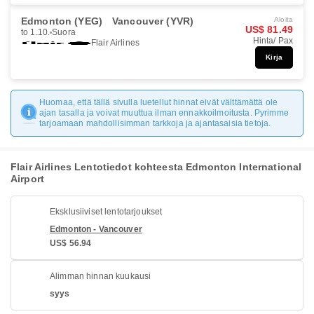
Edmonton (YEG)
Vancouver (YVR)
Aloita
US$ 81.49
to 1.10.
Suora
Hinta/ Pax
Flair Airlines
Kirja
Huomaa, että tällä sivulla luetellut hinnat eivät välttämättä ole
ajan tasalla ja voivat muuttua ilman ennakkoilmoitusta. Pyrimme
tarjoamaan mahdollisimman tarkkoja ja ajantasaisia tietoja.
Flair Airlines Lentotiedot kohteesta Edmonton International
Airport
Eksklusiiviset lentotarjoukset
Edmonton - Vancouver
US$ 56.94
Alimman hinnan kuukausi
syys