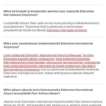
Mitkä terminaalit ja lentokentän palvelut ovat saatavilla Edmonton
International Airportssa?
Lentokenttä tarjoaa Taksi sekä monia muita palveluja matkakokemuksesi
parantamiseksi. Tarkemmat tiedot palveluista ja terminaalien
pohjakartoista löydät osoitteesta
Edmonton International Airport
.
Mitkä ovat suosituimmat lentokenttäreitit Edmonton International
Airportsta?
lento kohteesta Edmonton International Airport kohteeseen Toronton
Pearsonin kansainvälinen lentoasema
,
lento kohteesta Edmonton
International Airport kohteeseen Vancouverin kansainvälinen lentoasema
,
lento kohteesta Edmonton International Airport kohteeseen Abbotsford
kansainvälinen lentoasema
ovat suosituimmat lentokenttäreitit kohteesta
Edmonton International Airport. Nämä reitit tarjoavat kätevät yhteydet
matkallesi.
Mihin aikaan aikaisin lento lentoasemalta Edmonton International
Airport lentoyhtiöllä Flair Airlines lähtee?
Aikaisin lento Edmonton International Airport-kentältä Flair Airlinesn kanssa
lähtee klo 00.40. Voit tarkastella tätä aikataulua ja vertailla muita saatavilla