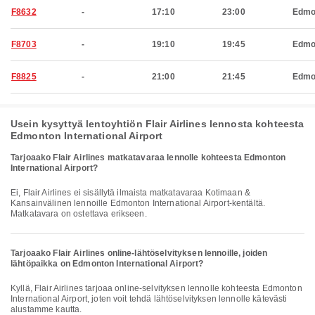
F8632
-
17:10
23:00
Edmo
F8703
-
19:10
19:45
Edmo
F8825
-
21:00
21:45
Edmo
Usein kysyttyä lentoyhtiön Flair Airlines lennosta kohteesta
Edmonton International Airport
Tarjoaako Flair Airlines matkatavaraa lennolle kohteesta Edmonton
International Airport?
Ei, Flair Airlines ei sisällytä ilmaista matkatavaraa Kotimaan &
Kansainvälinen lennoille Edmonton International Airport-kentältä.
Matkatavara on ostettava erikseen.
Tarjoaako Flair Airlines online-lähtöselvityksen lennoille, joiden
lähtöpaikka on Edmonton International Airport?
Kyllä, Flair Airlines tarjoaa online-selvityksen lennolle kohteesta Edmonton
International Airport, joten voit tehdä lähtöselvityksen lennolle kätevästi
alustamme kautta.