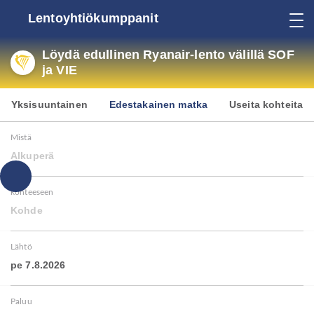
Lentoyhtiökumppanit
Löydä edullinen Ryanair-lento välillä SOF
ja VIE
Yksisuuntainen
Edestakainen matka
Useita kohteita
Mistä
Alkuperä
kohteeseen
Kohde
Lähtö
pe 7.8.2026
Paluu