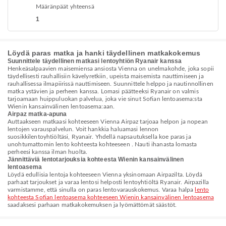
Määränpäät yhteensä
1
Löydä paras matka ja hanki täydellinen matkakokemus
Suunnittele täydellinen matkasi lentoyhtiön Ryanair kanssa
Henkeäsalpaavien maisemiensa ansiosta Vienna on unelmakohde, joka sopii
täydellisesti rauhallisiin kävelyretkiin, upeista maisemista nauttimiseen ja
rauhallisessa ilmapiirissä nauttimiseen. Suunnittele helppo ja nautinnollinen
matka ystävien ja perheen kanssa. Lomasi päätteeksi Ryanair on valmis
tarjoamaan huippuluokan palvelua, joka vie sinut Sofian lentoasema:sta
Wienin kansainvälinen lentoasema:aan.
Airpaz matka-apuna
Auttaakseen matkaasi kohteeseen Vienna Airpaz tarjoaa helpon ja nopean
lentojen varauspalvelun. Voit hankkia haluamasi lennon
suosikkilentoyhtiöltäsi, Ryanair. Yhdellä napsautuksella koe paras ja
unohtumattomin lento kohteesta kohteeseen . Nauti ihanasta lomasta
perheesi kanssa ilman huolta.
Jännittäviä lentotarjouksia kohteesta Wienin kansainvälinen
lentoasema
Löydä edullisia lentoja kohteeseen Vienna yksinomaan Airpazilta. Löydä
parhaat tarjoukset ja varaa lentosi helposti lentoyhtiöltä Ryanair. Airpazilla
varmistamme, että sinulla on paras lentovarauskokemus. Varaa halpa
lento
kohteesta Sofian lentoasema kohteeseen Wienin kansainvälinen lentoasema
saadaksesi parhaan matkakokemuksen ja lyömättömät säästöt.