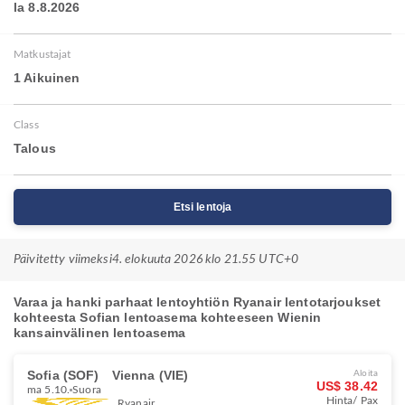
la 8.8.2026
Matkustajat
1 Aikuinen
Class
Talous
Etsi lentoja
Päivitetty viimeksi
4. elokuuta 2026 klo 21.55 UTC+0
Varaa ja hanki parhaat lentoyhtiön Ryanair lentotarjoukset
kohteesta Sofian lentoasema kohteeseen Wienin
kansainvälinen lentoasema
Sofia (SOF)
Vienna (VIE)
Aloita
US$ 38.42
ma 5.10.
Suora
Hinta/ Pax
Ryanair