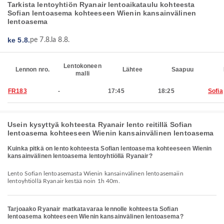
Tarkista lentoyhtiön Ryanair lentoaikataulu kohteesta
Sofian lentoasema kohteeseen Wienin kansainvälinen
lentoasema
ke 5.8.
pe 7.8.
la 8.8.
Lentokoneen
Lennon nro.
Lähtee
Saapuu
malli
FR183
-
17:45
18:25
Sofia
Usein kysyttyä kohteesta Ryanair lento reitillä Sofian
lentoasema kohteeseen Wienin kansainvälinen lentoasema
Kuinka pitkä on lento kohteesta Sofian lentoasema kohteeseen Wienin
kansainvälinen lentoasema lentoyhtiöllä Ryanair?
Lento Sofian lentoasemasta Wienin kansainvälinen lentoasemaiin
lentoyhtiöllä Ryanair kestää noin 1h 40m.
Tarjoaako Ryanair matkatavaraa lennolle kohteesta Sofian
lentoasema kohteeseen Wienin kansainvälinen lentoasema?