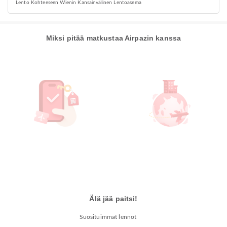
Lento Kohteeseen Wienin Kansainvälinen Lentoasema
Miksi pitää matkustaa Airpazin kanssa
Älä jää paitsi!
Suosituimmat lennot