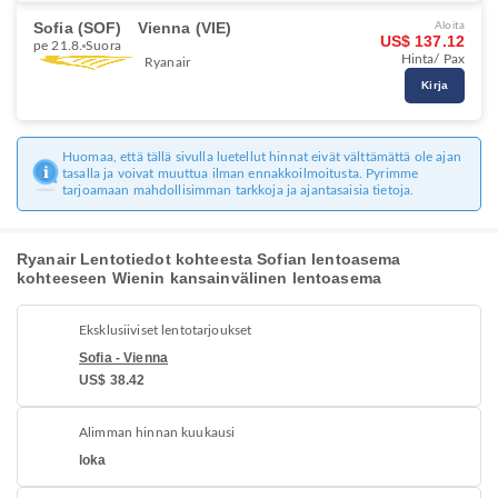
Sofia (SOF)
Vienna (VIE)
Aloita
US$ 137.12
pe 21.8.
Suora
Hinta/ Pax
Ryanair
Kirja
Huomaa, että tällä sivulla luetellut hinnat eivät välttämättä ole ajan
tasalla ja voivat muuttua ilman ennakkoilmoitusta. Pyrimme
tarjoamaan mahdollisimman tarkkoja ja ajantasaisia tietoja.
Ryanair Lentotiedot kohteesta Sofian lentoasema
kohteeseen Wienin kansainvälinen lentoasema
Eksklusiiviset lentotarjoukset
Sofia - Vienna
US$ 38.42
Alimman hinnan kuukausi
loka