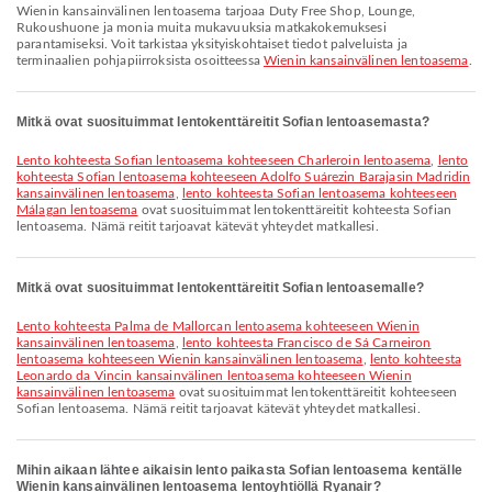
Wienin kansainvälinen lentoasema tarjoaa Duty Free Shop, Lounge,
Rukoushuone ja monia muita mukavuuksia matkakokemuksesi
parantamiseksi. Voit tarkistaa yksityiskohtaiset tiedot palveluista ja
terminaalien pohjapiirroksista osoitteessa
Wienin kansainvälinen lentoasema
.
Mitkä ovat suosituimmat lentokenttäreitit Sofian lentoasemasta?
lento kohteesta Sofian lentoasema kohteeseen Charleroin lentoasema
,
lento
kohteesta Sofian lentoasema kohteeseen Adolfo Suárezin Barajasin Madridin
kansainvälinen lentoasema
,
lento kohteesta Sofian lentoasema kohteeseen
Málagan lentoasema
ovat suosituimmat lentokenttäreitit kohteesta Sofian
lentoasema. Nämä reitit tarjoavat kätevät yhteydet matkallesi.
Mitkä ovat suosituimmat lentokenttäreitit Sofian lentoasemalle?
lento kohteesta Palma de Mallorcan lentoasema kohteeseen Wienin
kansainvälinen lentoasema
,
lento kohteesta Francisco de Sá Carneiron
lentoasema kohteeseen Wienin kansainvälinen lentoasema
,
lento kohteesta
Leonardo da Vincin kansainvälinen lentoasema kohteeseen Wienin
kansainvälinen lentoasema
ovat suosituimmat lentokenttäreitit kohteeseen
Sofian lentoasema. Nämä reitit tarjoavat kätevät yhteydet matkallesi.
Mihin aikaan lähtee aikaisin lento paikasta Sofian lentoasema kentälle
Wienin kansainvälinen lentoasema lentoyhtiöllä Ryanair?