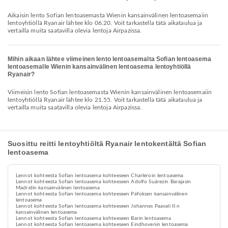
Aikaisin lento Sofian lentoasemasta Wienin kansainvälinen lentoasemaiin
lentoyhtiöllä Ryanair lähtee klo 06.20. Voit tarkastella tätä aikataulua ja
vertailla muita saatavilla olevia lentoja Airpazissa.
Mihin aikaan lähtee viimeinen lento lentoasemalta Sofian lentoasema
lentoasemalle Wienin kansainvälinen lentoasema lentoyhtiöllä
Ryanair?
Viimeisin lento Sofian lentoasemasta Wienin kansainvälinen lentoasemaiin
lentoyhtiöllä Ryanair lähtee klo 21.55. Voit tarkastella tätä aikataulua ja
vertailla muita saatavilla olevia lentoja Airpazissa.
Suosittu reitti lentoyhtiöltä Ryanair lentokentältä Sofian
lentoasema
Lennot kohteesta Sofian lentoasema kohteeseen Charleroin lentoasema
Lennot kohteesta Sofian lentoasema kohteeseen Adolfo Suárezin Barajasin
Madridin kansainvälinen lentoasema
Lennot kohteesta Sofian lentoasema kohteeseen Páfoksen kansainvälinen
lentoasema
Lennot kohteesta Sofian lentoasema kohteeseen Johannes Paavali II:n
kansainvälinen lentoasema
Lennot kohteesta Sofian lentoasema kohteeseen Barin lentoasema
Lennot kohteesta Sofian lentoasema kohteeseen Eindhovenin lentoasema