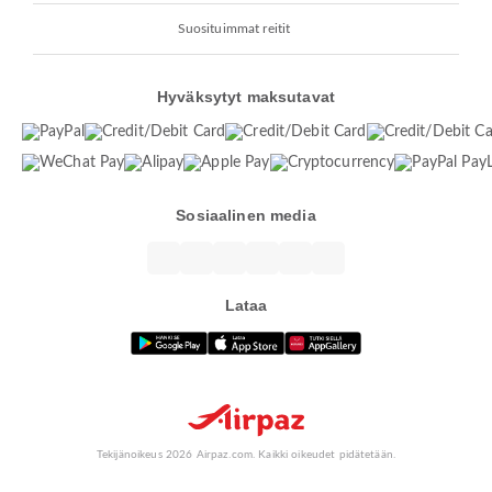
Suosituimmat reitit
Hyväksytyt maksutavat
Sosiaalinen media
Lataa
Tekijänoikeus 2026 Airpaz.com. Kaikki oikeudet pidätetään.