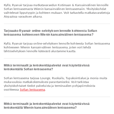
Kyllä, Ryanair tarjoaa matkatavaraedun Kotimaan & Kansainvälinen lennoille
Sofian lentoasemasta Wienin kansainvälinen lentoasemaiin. Yksityiskohdat
vaihtelevat lipputyypin ja kohteen mukaan. Voit tarkastella matkatavaratietoja
Airpazissa varauksen aikana.
Tarjoaako Ryanair online-selvityksen lennolle kohteesta Sofian
lentoasema kohteeseen Wienin kansainvälinen lentoasema?
Kyllä, Ryanair tarjoaa online-selvityksen lennolle kohteesta Sofian lentoasema
kohteeseen Wienin kansainvälinen lentoasema, joten voit tehdä
lähtöselvityksen lennolle kätevästi alustamme kautta.
Mitkä terminaalit ja lentokenttäpalvelut ovat käytettävissä
lentokentällä Sofian lentoasema?
Sofian lentoasema tarjoaa Lounge, Ruokailu, Tupakointialue ja monia muita
mukavuuksia matkakokemuksesi parantamiseksi. Voit tarkistaa
yksityiskohtaiset tiedot palveluista ja terminaalien pohjapiirroksista
osoitteessa
Sofian lentoasema
.
Mitkä terminaalit ja lentokenttäpalvelut ovat käytettävissä
lentokentällä Wienin kansainvälinen lentoasema?