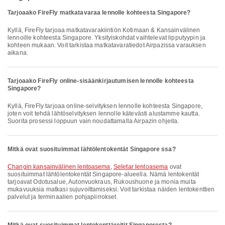
Tarjoaako FireFly matkatavaraa lennolle kohteesta Singapore?
Kyllä, FireFly tarjoaa matkatavarakiintiön Kotimaan & Kansainvälinen
lennoille kohteesta Singapore. Yksityiskohdat vaihtelevat lipputyypin ja
kohteen mukaan. Voit tarkistaa matkatavaratiedot Airpazissa varauksen
aikana.
Tarjoaako FireFly online-sisäänkirjautumisen lennolle kohteesta
Singapore?
Kyllä, FireFly tarjoaa online-selvityksen lennolle kohteesta Singapore,
joten voit tehdä lähtöselvityksen lennolle kätevästi alustamme kautta.
Suorita prosessi loppuun vain noudattamalla Airpazin ohjeita.
Mitkä ovat suosituimmat lähtölentokentät Singapore ssa?
Changin kansainvälinen lentoasema
,
Seletar lentoasema
ovat
suosituimmat lähtölentokentät Singapore-alueella. Nämä lentokentät
tarjoavat Odotusalue, Autonvuokraus, Rukoushuone ja monia muita
mukavuuksia matkasi sujuvoittamiseksi. Voit tarkistaa näiden lentokenttien
palvelut ja terminaalien pohjapiirrokset.