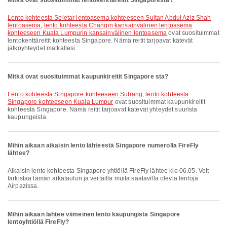
Mitkä ovat suosituimmat lentokenttäreitit Singaporesta?
lento kohteesta Seletar lentoasema kohteeseen Sultan Abdul Aziz Shah
lentoasema
,
lento kohteesta Changin kansainvälinen lentoasema
kohteeseen Kuala Lumpurin kansainvälinen lentoasema
ovat suosituimmat
lentokenttäreitit kohteesta Singapore. Nämä reitit tarjoavat kätevät
jatkoyhteydet matkallesi.
Mitkä ovat suosituimmat kaupunkireitit Singapore sta?
lento kohteesta Singapore kohteeseen Subang
,
lento kohteesta
Singapore kohteeseen Kuala Lumpur
ovat suosituimmat kaupunkireitit
kohteesta Singapore. Nämä reitit tarjoavat kätevät yhteydet suurista
kaupungeista.
Mihin aikaan aikaisin lento lähteestä Singapore numerolla FireFly
lähtee?
Aikaisin lento kohteesta Singapore yhtiöllä FireFly lähtee klo 06.05. Voit
tarkistaa tämän aikataulun ja vertailla muita saatavilla olevia lentoja
Airpazissa.
Mihin aikaan lähtee viimeinen lento kaupungista Singapore
lentoyhtiöllä FireFly?