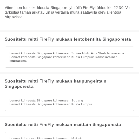
Viimeinen lento kohteesta Singapore yhtiöllä FireFly lähtee klo 22.30. Voit
tarkistaa tämän aikataulun ja vertailla muita saatavilla olevia lentoja
Airpazissa.
Suositeltu reitti FireFly mukaan lentokentiltä Singaporesta
Lennot kohteesta Singapore kohteeseen Sultan Abdul Aziz Shah lentoasema
Lennot kohteesta Singapore kohteeseen Kuala Lumpurin kansainvälinen
lentoasema
Suositeltu reitti FireFly mukaan kaupungeittain
Singaporesta
Lennot kohteesta Singapore kohteeseen Subang
Lennot kohteesta Singapore kohteeseen Kuala Lumpur
Suositeltu reitti FireFly mukaan maittain Singaporesta
Lennot kohteesta Singapore kohteeseen Malesia