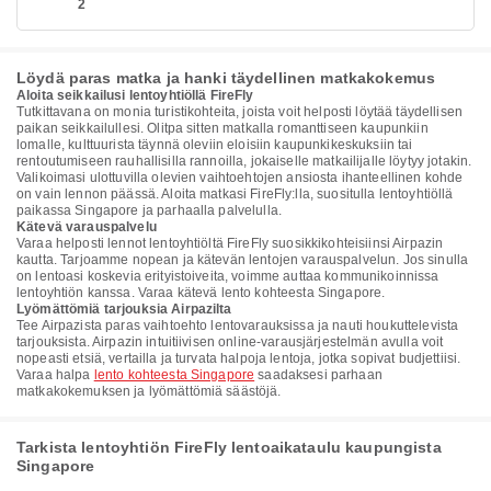
2
Löydä paras matka ja hanki täydellinen matkakokemus
Aloita seikkailusi lentoyhtiöllä FireFly
Tutkittavana on monia turistikohteita, joista voit helposti löytää täydellisen
paikan seikkailullesi. Olitpa sitten matkalla romanttiseen kaupunkiin
lomalle, kulttuurista täynnä oleviin eloisiin kaupunkikeskuksiin tai
rentoutumiseen rauhallisilla rannoilla, jokaiselle matkailijalle löytyy jotakin.
Valikoimasi ulottuvilla olevien vaihtoehtojen ansiosta ihanteellinen kohde
on vain lennon päässä. Aloita matkasi FireFly:lla, suositulla lentoyhtiöllä
paikassa Singapore ja parhaalla palvelulla.
Kätevä varauspalvelu
Varaa helposti lennot lentoyhtiöltä FireFly suosikkikohteisiinsi Airpazin
kautta. Tarjoamme nopean ja kätevän lentojen varauspalvelun. Jos sinulla
on lentoasi koskevia erityistoiveita, voimme auttaa kommunikoinnissa
lentoyhtiön kanssa. Varaa kätevä lento kohteesta Singapore.
Lyömättömiä tarjouksia Airpazilta
Tee Airpazista paras vaihtoehto lentovarauksissa ja nauti houkuttelevista
tarjouksista. Airpazin intuitiivisen online-varausjärjestelmän avulla voit
nopeasti etsiä, vertailla ja turvata halpoja lentoja, jotka sopivat budjettiisi.
Varaa halpa
lento kohteesta Singapore
saadaksesi parhaan
matkakokemuksen ja lyömättömiä säästöjä.
Tarkista lentoyhtiön FireFly lentoaikataulu kaupungista
Singapore