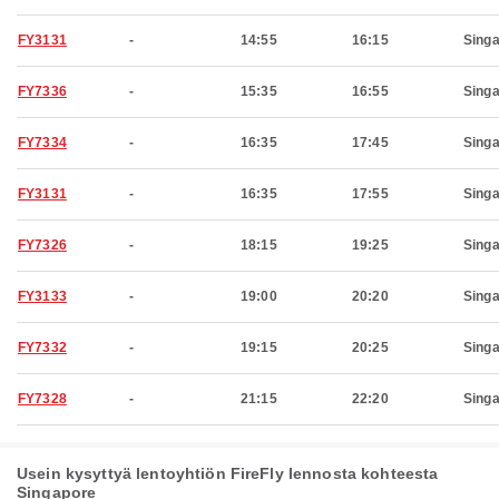
FY3131
-
14:55
16:15
Sing
FY7336
-
15:35
16:55
Sing
FY7334
-
16:35
17:45
Sing
FY3131
-
16:35
17:55
Sing
FY7326
-
18:15
19:25
Sing
FY3133
-
19:00
20:20
Sing
FY7332
-
19:15
20:25
Sing
FY7328
-
21:15
22:20
Sing
Usein kysyttyä lentoyhtiön FireFly lennosta kohteesta
Singapore