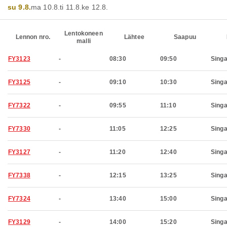
su 9.8.
ma 10.8.
ti 11.8.
ke 12.8.
Lentokoneen
Lennon nro.
Lähtee
Saapuu
malli
FY3123
-
08:30
09:50
Sing
FY3125
-
09:10
10:30
Sing
FY7322
-
09:55
11:10
Sing
FY7330
-
11:05
12:25
Sing
FY3127
-
11:20
12:40
Sing
FY7338
-
12:15
13:25
Sing
FY7324
-
13:40
15:00
Sing
FY3129
-
14:00
15:20
Sing