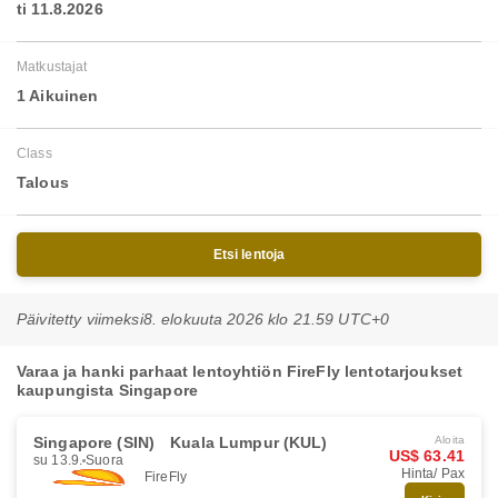
ti 11.8.2026
Matkustajat
1 Aikuinen
Class
Talous
Etsi lentoja
Päivitetty viimeksi
8. elokuuta 2026 klo 21.59 UTC+0
Varaa ja hanki parhaat lentoyhtiön FireFly lentotarjoukset
kaupungista Singapore
Singapore (SIN)
Kuala Lumpur (KUL)
Aloita
US$ 63.41
su 13.9.
Suora
Hinta/ Pax
FireFly