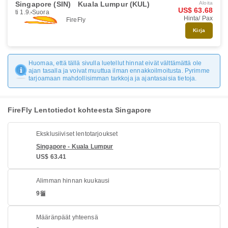
Singapore (SIN)
Kuala Lumpur (KUL)
Aloita
US$ 63.68
ti 1.9.
Suora
Hinta/ Pax
FireFly
Kirja
Huomaa, että tällä sivulla luetellut hinnat eivät välttämättä ole
ajan tasalla ja voivat muuttua ilman ennakkoilmoitusta. Pyrimme
tarjoamaan mahdollisimman tarkkoja ja ajantasaisia tietoja.
FireFly Lentotiedot kohteesta Singapore
Eksklusiiviset lentotarjoukset
Singapore - Kuala Lumpur
US$ 63.41
Alimman hinnan kuukausi
9월
Määränpäät yhteensä