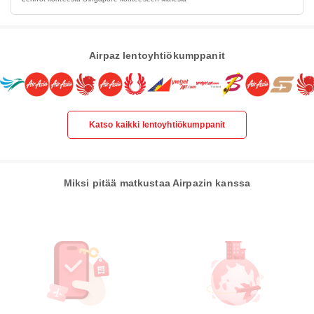
Airpaz lentoyhtiökumppanit
Katso kaikki lentoyhtiökumppanit
Miksi pitää matkustaa Airpazin kanssa