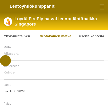
Lentoyhtiökumppanit
Löydä FireFly halvat lennot lähtöpaikka
Singapore
Yksisuuntainen
Edestakainen matka
Useita kohteita
Mistä
Alkuperä
kohteeseen
Kohde
Lähtö
ma 10.8.2026
Paluu