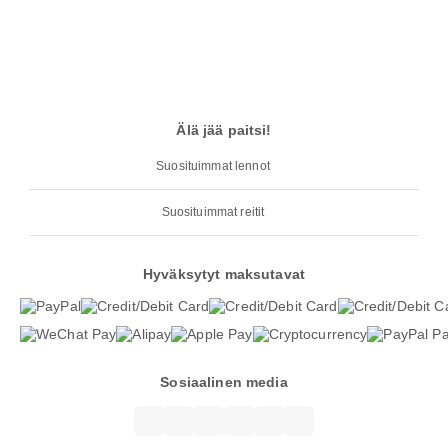
Älä jää paitsi!
Suosituimmat lennot
Suosituimmat reitit
Hyväksytyt maksutavat
Sosiaalinen media