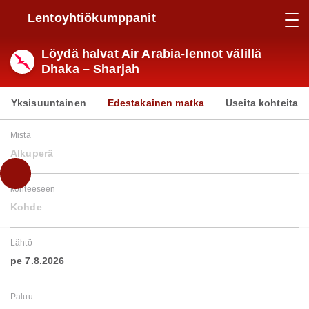
Lentoyhtiökumppanit
Löydä halvat Air Arabia-lennot välillä
Dhaka – Sharjah
Yksisuuntainen
Edestakainen matka
Useita kohteita
Mistä
Alkuperä
kohteeseen
Kohde
Lähtö
pe 7.8.2026
Paluu