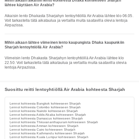
Mihin aikaan aikaisin lento kohteesta Dhaka kohteeseen Sharjah
lähtee käyttäen Air Arabia?
Aikaisin lento Dhakasta Sharjahyn lentoyhtiöllä Air Arabia lähtee klo 06.05.
Voit tarkastella tätä aikataulua ja vertailla muita saatavilla olevia lentoja
Airpazissa.
Mihin aikaan lähtee viimeinen lento kaupungista Dhaka kaupunkiin
Sharjah lentoyhtiöllä Air Arabia?
Viimeisin lento Dhakasta Sharjahyn lentoyhtiöllä Air Arabia lähtee klo
22.50. Voit tarkastella tätä aikataulua ja vertailla muita saatavilla olevia
lentoja Airpazissa.
Suosittu reitti lentoyhtiöllä Air Arabia kohteesta Sharjah
Lennot kohteesta Bangkok kohteeseen Sharjah
Lennot kohteesta Colombo kohteeseen Sharjah
Lennot kohteesta Nairobi kohteeseen Sharjah
Lennot kohteesta Addis Ababa kohteeseen Sharjah
Lennot kohteesta Damascus kohteeseen Sharjah
Lennot kohteesta Thiruvananthapuram kohteeseen Sharjah
Lennot kohteesta Amman kohteeseen Sharjah
Lennot kohteesta Cairo kohteeseen Sharjah
Lennot kohteesta Kathmandu kohteeseen Sharjah
Lennot kohteesta Kuala Lumpur kohteeseen Sharjah