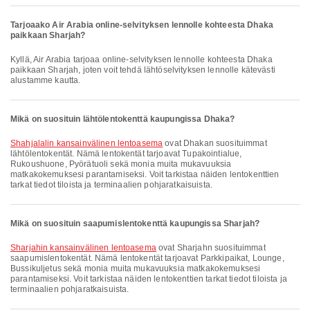
Tarjoaako Air Arabia online-selvityksen lennolle kohteesta Dhaka
paikkaan Sharjah?
Kyllä, Air Arabia tarjoaa online-selvityksen lennolle kohteesta Dhaka
paikkaan Sharjah, joten voit tehdä lähtöselvityksen lennolle kätevästi
alustamme kautta.
Mikä on suosituin lähtölentokenttä kaupungissa Dhaka?
Shahjalalin kansainvälinen lentoasema
ovat Dhakan suosituimmat
lähtölentokentät. Nämä lentokentät tarjoavat Tupakointialue,
Rukoushuone, Pyörätuoli sekä monia muita mukavuuksia
matkakokemuksesi parantamiseksi. Voit tarkistaa näiden lentokenttien
tarkat tiedot tiloista ja terminaalien pohjaratkaisuista.
Mikä on suosituin saapumislentokenttä kaupungissa Sharjah?
Sharjahin kansainvälinen lentoasema
ovat Sharjahn suosituimmat
saapumislentokentät. Nämä lentokentät tarjoavat Parkkipaikat, Lounge,
Bussikuljetus sekä monia muita mukavuuksia matkakokemuksesi
parantamiseksi. Voit tarkistaa näiden lentokenttien tarkat tiedot tiloista ja
terminaalien pohjaratkaisuista.