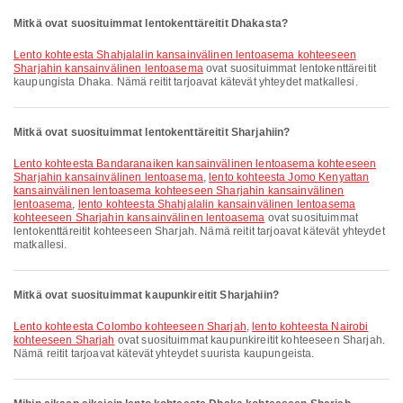
Mitkä ovat suosituimmat lentokenttäreitit Dhakasta?
lento kohteesta Shahjalalin kansainvälinen lentoasema kohteeseen
Sharjahin kansainvälinen lentoasema
ovat suosituimmat lentokenttäreitit
kaupungista Dhaka. Nämä reitit tarjoavat kätevät yhteydet matkallesi.
Mitkä ovat suosituimmat lentokenttäreitit Sharjahiin?
lento kohteesta Bandaranaiken kansainvälinen lentoasema kohteeseen
Sharjahin kansainvälinen lentoasema
,
lento kohteesta Jomo Kenyattan
kansainvälinen lentoasema kohteeseen Sharjahin kansainvälinen
lentoasema
,
lento kohteesta Shahjalalin kansainvälinen lentoasema
kohteeseen Sharjahin kansainvälinen lentoasema
ovat suosituimmat
lentokenttäreitit kohteeseen Sharjah. Nämä reitit tarjoavat kätevät yhteydet
matkallesi.
Mitkä ovat suosituimmat kaupunkireitit Sharjahiin?
lento kohteesta Colombo kohteeseen Sharjah
,
lento kohteesta Nairobi
kohteeseen Sharjah
ovat suosituimmat kaupunkireitit kohteeseen Sharjah.
Nämä reitit tarjoavat kätevät yhteydet suurista kaupungeista.