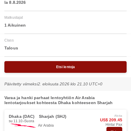
la 8.8.2026
Matkustajat
1 Aikuinen
Class
Talous
Etsi lentoja
Päivitetty viimeksi
2. elokuuta 2026 klo 21.10 UTC+0
Varaa ja hanki parhaat lentoyhtiön Air Arabia
lentotarjoukset kohteesta Dhaka kohteeseen Sharjah
Dhaka (DAC)
Sharjah (SHJ)
Aloita
US$ 209.45
su 11.10.
Suora
Hinta/ Pax
Air Arabia