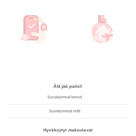
Älä jää paitsi!
Suosituimmat lennot
Suosituimmat reitit
Hyväksytyt maksutavat