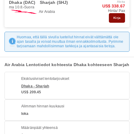
Dhaka (DAC)
Sharjah (SHJ)
Aloita
US$ 338.67
ma 10.8.
Suora
Hinta/ Pax
Air Arabia
Kirja
Huomaa, että tällä sivulla luetellut hinnat eivät välttämättä ole
ajan tasalla ja voivat muuttua ilman ennakkoilmoitusta. Pyrimme
tarjoamaan mahdollisimman tarkkoja ja ajantasaisia tietoja.
Air Arabia Lentotiedot kohteesta Dhaka kohteeseen Sharjah
Eksklusiiviset lentotarjoukset
Dhaka - Sharjah
US$ 209.45
Alimman hinnan kuukausi
loka
Määränpäät yhteensä