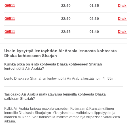
G9511
-
22:40
01:35
Dhak
G9511
-
22:40
02:30
Dhak
G9511
-
22:45
01:40
Dhak
Usein kysyttyä lentoyhtiön Air Arabia lennosta kohteesta
Dhaka kohteeseen Sharjah
Kuinka pitkä on lento kohteesta Dhaka kohteeseen Sharjah
lentoyhtiöllä Air Arabia?
Lento Dhakasta Sharjahyn lentoyhtiöllä Air Arabia kestää noin 4h 55m.
Tarjoaako Air Arabia matkatavaraa lennoilla kohteesta Dhaka
paikkaan Sharjah?
Kyllä, Air Arabia tarjoaa matkatavaraedun Kotimaan & Kansainvälinen
lennoille Dhakasta Sharjahyn. Yksityiskohdat vaihtelevat lipputyypin ja
kohteen mukaan. Voit tarkastella matkatavaratietoja Airpazissa varauksen
aikana.