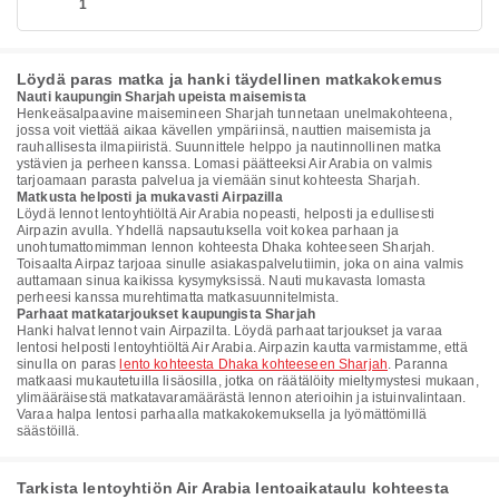
1
Löydä paras matka ja hanki täydellinen matkakokemus
Nauti kaupungin Sharjah upeista maisemista
Henkeäsalpaavine maisemineen Sharjah tunnetaan unelmakohteena,
jossa voit viettää aikaa kävellen ympäriinsä, nauttien maisemista ja
rauhallisesta ilmapiiristä. Suunnittele helppo ja nautinnollinen matka
ystävien ja perheen kanssa. Lomasi päätteeksi Air Arabia on valmis
tarjoamaan parasta palvelua ja viemään sinut kohteesta Sharjah.
Matkusta helposti ja mukavasti Airpazilla
Löydä lennot lentoyhtiöltä Air Arabia nopeasti, helposti ja edullisesti
Airpazin avulla. Yhdellä napsautuksella voit kokea parhaan ja
unohtumattomimman lennon kohteesta Dhaka kohteeseen Sharjah.
Toisaalta Airpaz tarjoaa sinulle asiakaspalvelutiimin, joka on aina valmis
auttamaan sinua kaikissa kysymyksissä. Nauti mukavasta lomasta
perheesi kanssa murehtimatta matkasuunnitelmista.
Parhaat matkatarjoukset kaupungista Sharjah
Hanki halvat lennot vain Airpazilta. Löydä parhaat tarjoukset ja varaa
lentosi helposti lentoyhtiöltä Air Arabia. Airpazin kautta varmistamme, että
sinulla on paras
lento kohteesta Dhaka kohteeseen Sharjah
. Paranna
matkaasi mukautetuilla lisäosilla, jotka on räätälöity mieltymystesi mukaan,
ylimääräisestä matkatavaramäärästä lennon aterioihin ja istuinvalintaan.
Varaa halpa lentosi parhaalla matkakokemuksella ja lyömättömillä
säästöillä.
Tarkista lentoyhtiön Air Arabia lentoaikataulu kohteesta