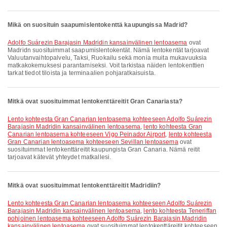
Mikä on suosituin saapumislentokenttä kaupungissa Madrid?
Adolfo Suárezin Barajasin Madridin kansainvälinen lentoasema
ovat
Madridn suosituimmat saapumislentokentät. Nämä lentokentät tarjoavat
Valuutanvaihtopalvelu, Taksi, Ruokailu sekä monia muita mukavuuksia
matkakokemuksesi parantamiseksi. Voit tarkistaa näiden lentokenttien
tarkat tiedot tiloista ja terminaalien pohjaratkaisuista.
Mitkä ovat suosituimmat lentokenttäreitit Gran Canariasta?
lento kohteesta Gran Canarian lentoasema kohteeseen Adolfo Suárezin
Barajasin Madridin kansainvälinen lentoasema
,
lento kohteesta Gran
Canarian lentoasema kohteeseen Vigo Peinador Airport
,
lento kohteesta
Gran Canarian lentoasema kohteeseen Sevillan lentoasema
ovat
suosituimmat lentokenttäreitit kaupungista Gran Canaria. Nämä reitit
tarjoavat kätevät yhteydet matkallesi.
Mitkä ovat suosituimmat lentokenttäreitit Madridiin?
lento kohteesta Gran Canarian lentoasema kohteeseen Adolfo Suárezin
Barajasin Madridin kansainvälinen lentoasema
,
lento kohteesta Teneriffan
pohjoinen lentoasema kohteeseen Adolfo Suárezin Barajasin Madridin
kansainvälinen lentoasema
ovat suosituimmat lentokenttäreitit kohteeseen