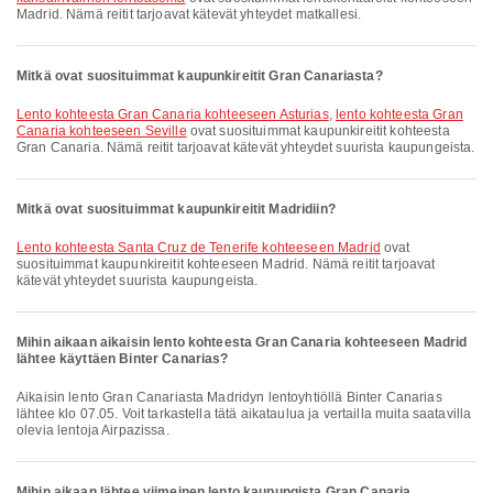
Madrid. Nämä reitit tarjoavat kätevät yhteydet matkallesi.
Mitkä ovat suosituimmat kaupunkireitit Gran Canariasta?
lento kohteesta Gran Canaria kohteeseen Asturias
,
lento kohteesta Gran
Canaria kohteeseen Seville
ovat suosituimmat kaupunkireitit kohteesta
Gran Canaria. Nämä reitit tarjoavat kätevät yhteydet suurista kaupungeista.
Mitkä ovat suosituimmat kaupunkireitit Madridiin?
lento kohteesta Santa Cruz de Tenerife kohteeseen Madrid
ovat
suosituimmat kaupunkireitit kohteeseen Madrid. Nämä reitit tarjoavat
kätevät yhteydet suurista kaupungeista.
Mihin aikaan aikaisin lento kohteesta Gran Canaria kohteeseen Madrid
lähtee käyttäen Binter Canarias?
Aikaisin lento Gran Canariasta Madridyn lentoyhtiöllä Binter Canarias
lähtee klo 07.05. Voit tarkastella tätä aikataulua ja vertailla muita saatavilla
olevia lentoja Airpazissa.
Mihin aikaan lähtee viimeinen lento kaupungista Gran Canaria