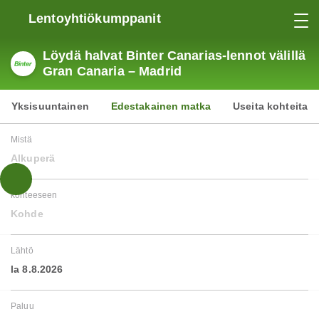
Lentoyhtiökumppanit
Löydä halvat Binter Canarias-lennot välillä
Gran Canaria – Madrid
Yksisuuntainen
Edestakainen matka
Useita kohteita
Mistä
Alkuperä
kohteeseen
Kohde
Lähtö
la 8.8.2026
Paluu