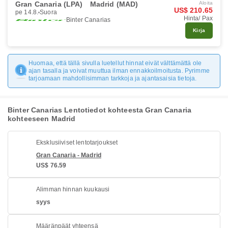
Gran Canaria (LPA)
Madrid (MAD)
Aloita
US$ 210.65
pe 14.8.
Suora
Hinta/ Pax
Binter Canarias
Kirja
Huomaa, että tällä sivulla luetellut hinnat eivät välttämättä ole
ajan tasalla ja voivat muuttua ilman ennakkoilmoitusta. Pyrimme
tarjoamaan mahdollisimman tarkkoja ja ajantasaisia tietoja.
Binter Canarias Lentotiedot kohteesta Gran Canaria
kohteeseen Madrid
Eksklusiiviset lentotarjoukset
Gran Canaria - Madrid
US$ 76.59
Alimman hinnan kuukausi
syys
Määränpäät yhteensä