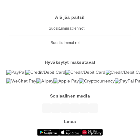
Älä jää paitsi!
Suosituimmat lennot
Suosituimmat reitit
Hyväksytyt maksutavat
Sosiaalinen media
Lataa