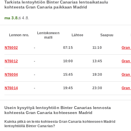
Tarkista lentoyhtiön Binter Canarias lentoaikataulu
kohteesta Gran Canaria paikkaan Madrid
ma 3.8.
ti 4.8.
Lentokoneen
Lennon nro.
Lähtee
Saapuu
malli
NT6002
-
07:15
11:10
Gran
NT6012
-
10:00
13:45
Gran
NT6004
-
15:45
19:30
Gran
NT6014
-
19:45
23:30
Gran
Usein kysyttyä lentoyhtiön Binter Canarias lennosta
kohteesta Gran Canaria kohteeseen Madrid
Kuinka pitkä on lento kohteesta Gran Canaria kohteeseen Madrid
lentoyhtiöllä Binter Canarias?