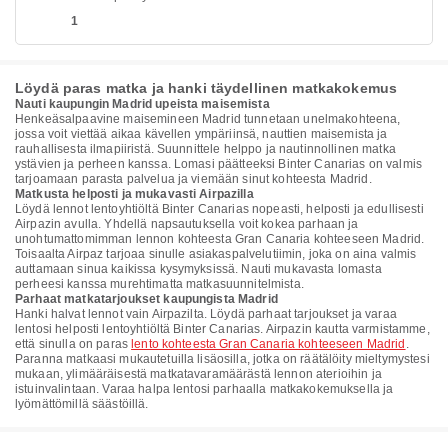
1
Löydä paras matka ja hanki täydellinen matkakokemus
Nauti kaupungin Madrid upeista maisemista
Henkeäsalpaavine maisemineen Madrid tunnetaan unelmakohteena,
jossa voit viettää aikaa kävellen ympäriinsä, nauttien maisemista ja
rauhallisesta ilmapiiristä. Suunnittele helppo ja nautinnollinen matka
ystävien ja perheen kanssa. Lomasi päätteeksi Binter Canarias on valmis
tarjoamaan parasta palvelua ja viemään sinut kohteesta Madrid.
Matkusta helposti ja mukavasti Airpazilla
Löydä lennot lentoyhtiöltä Binter Canarias nopeasti, helposti ja edullisesti
Airpazin avulla. Yhdellä napsautuksella voit kokea parhaan ja
unohtumattomimman lennon kohteesta Gran Canaria kohteeseen Madrid.
Toisaalta Airpaz tarjoaa sinulle asiakaspalvelutiimin, joka on aina valmis
auttamaan sinua kaikissa kysymyksissä. Nauti mukavasta lomasta
perheesi kanssa murehtimatta matkasuunnitelmista.
Parhaat matkatarjoukset kaupungista Madrid
Hanki halvat lennot vain Airpazilta. Löydä parhaat tarjoukset ja varaa
lentosi helposti lentoyhtiöltä Binter Canarias. Airpazin kautta varmistamme,
että sinulla on paras
lento kohteesta Gran Canaria kohteeseen Madrid
.
Paranna matkaasi mukautetuilla lisäosilla, jotka on räätälöity mieltymystesi
mukaan, ylimääräisestä matkatavaramäärästä lennon aterioihin ja
istuinvalintaan. Varaa halpa lentosi parhaalla matkakokemuksella ja
lyömättömillä säästöillä.