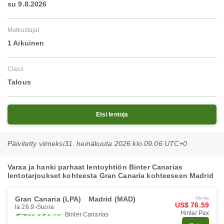
su 9.8.2026
Matkustajat
1 Aikuinen
Class
Talous
Etsi lentoja
Päivitetty viimeksi
31. heinäkuuta 2026 klo 09.06 UTC+0
Varaa ja hanki parhaat lentoyhtiön Binter Canarias
lentotarjoukset kohteesta Gran Canaria kohteeseen Madrid
Gran Canaria (LPA)
Madrid (MAD)
Aloita
US$ 76.59
la 26.9.
Suora
Hinta/ Pax
Binter Canarias