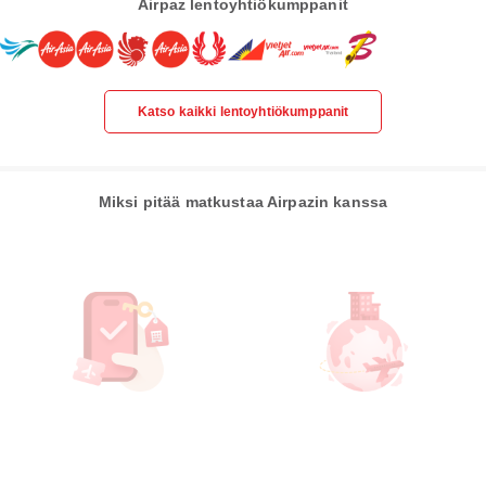
Airpaz lentoyhtiökumppanit
Katso kaikki lentoyhtiökumppanit
Miksi pitää matkustaa Airpazin kanssa