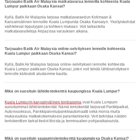
Tarjoaako Batik Air Malaysia matkatavaraa lennoilla kohteesta Kuala
Lumpur paikkaan Osaka Kansai?
Kyllä, Batik Air Malaysia tarjoaa matkatavaraedun Kotimaan &
Kansainvälinen lennoille Kuala Lumpursta Osaka Kansaiyn. Yksityiskohdat
vaihtelevat lipputyypin ja kohteen mukaan. Voit tarkastella
matkatavaratietoja Airpazissa varauksen aikana.
Tarjoaako Batik Air Malaysia online-selvityksen lennolle kohteesta
Kuala Lumpur paikkaan Osaka Kansai?
Kyllä, Batik Air Malaysia tarjoaa online-selvityksen lennolle kohteesta
Kuala Lumpur paikkaan Osaka Kansai, joten voit tehdä lähtöselvityksen
lennolle kätevästi alustamme kautta.
Mikä on suosituin lähtölentokenttä kaupungissa Kuala Lumpur?
Kuala Lumpurin kansainvälinen lentoasema
ovat Kuala Lumpurn
suosituimmat lähtölentokentät. Nämä lentokentät tarjoavat Parkkipaikat,
Autonvuokraus, Pankkipalvelu/pankkiautomaatti sekä monia muita
mukavuuksia matkakokemuksesi parantamiseksi. Voit tarkistaa näiden
lentokenttien tarkat tiedot tiloista ja terminaalien pohjaratkaisuista.
Mikä on suosituin saapumislentokenttä kaupungissa Osaka Kansai?