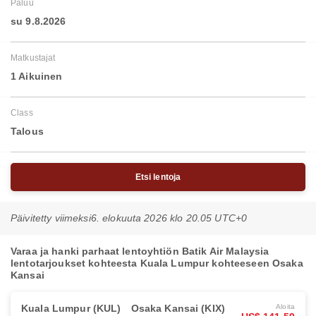
Paluu
su 9.8.2026
Matkustajat
1 Aikuinen
Class
Talous
Etsi lentoja
Päivitetty viimeksi
6. elokuuta 2026 klo 20.05 UTC+0
Varaa ja hanki parhaat lentoyhtiön Batik Air Malaysia
lentotarjoukset kohteesta Kuala Lumpur kohteeseen Osaka
Kansai
Kuala Lumpur (KUL)
Osaka Kansai (KIX)
Aloita