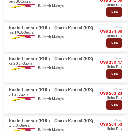
US$ 141.59
pe 7.8.
Suora
Hinta/ Pax
Batik Air Malaysia
Kirja
Kuala Lumpur (KUL)
Osaka Kansai (KIX)
Aloita
US$ 174.69
ma 10.8.
Suora
Hinta/ Pax
Batik Air Malaysia
Kirja
Kuala Lumpur (KUL)
Osaka Kansai (KIX)
Aloita
US$ 180.47
ke 26.8.
Suora
Hinta/ Pax
Batik Air Malaysia
Kirja
Kuala Lumpur (KUL)
Osaka Kansai (KIX)
Aloita
US$ 203.23
ti 1.9.
Suora
Hinta/ Pax
Batik Air Malaysia
Kirja
Kuala Lumpur (KUL)
Osaka Kansai (KIX)
Aloita
US$ 204.53
to 6.8.
Suora
Hinta/ Pax
Batik Air Malaysia