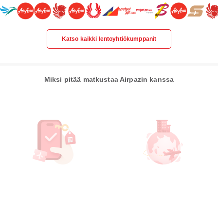
Katso kaikki lentoyhtiökumppanit
Miksi pitää matkustaa Airpazin kanssa