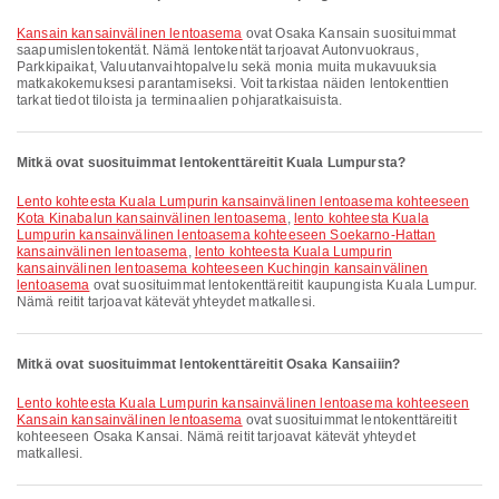
Kansain kansainvälinen lentoasema
ovat Osaka Kansain suosituimmat
saapumislentokentät. Nämä lentokentät tarjoavat Autonvuokraus,
Parkkipaikat, Valuutanvaihtopalvelu sekä monia muita mukavuuksia
matkakokemuksesi parantamiseksi. Voit tarkistaa näiden lentokenttien
tarkat tiedot tiloista ja terminaalien pohjaratkaisuista.
Mitkä ovat suosituimmat lentokenttäreitit Kuala Lumpursta?
lento kohteesta Kuala Lumpurin kansainvälinen lentoasema kohteeseen
Kota Kinabalun kansainvälinen lentoasema
,
lento kohteesta Kuala
Lumpurin kansainvälinen lentoasema kohteeseen Soekarno-Hattan
kansainvälinen lentoasema
,
lento kohteesta Kuala Lumpurin
kansainvälinen lentoasema kohteeseen Kuchingin kansainvälinen
lentoasema
ovat suosituimmat lentokenttäreitit kaupungista Kuala Lumpur.
Nämä reitit tarjoavat kätevät yhteydet matkallesi.
Mitkä ovat suosituimmat lentokenttäreitit Osaka Kansaiiin?
lento kohteesta Kuala Lumpurin kansainvälinen lentoasema kohteeseen
Kansain kansainvälinen lentoasema
ovat suosituimmat lentokenttäreitit
kohteeseen Osaka Kansai. Nämä reitit tarjoavat kätevät yhteydet
matkallesi.