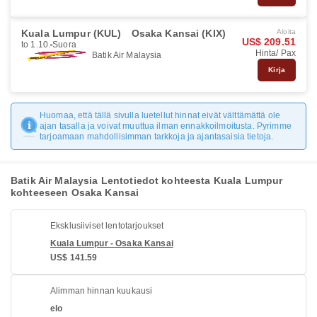
Kuala Lumpur (KUL)
Osaka Kansai (KIX)
Aloita
US$ 209.51
to 1.10.
Suora
Hinta/ Pax
Batik Air Malaysia
Kirja
Huomaa, että tällä sivulla luetellut hinnat eivät välttämättä ole
ajan tasalla ja voivat muuttua ilman ennakkoilmoitusta. Pyrimme
tarjoamaan mahdollisimman tarkkoja ja ajantasaisia tietoja.
Batik Air Malaysia Lentotiedot kohteesta Kuala Lumpur
kohteeseen Osaka Kansai
Eksklusiiviset lentotarjoukset
Kuala Lumpur - Osaka Kansai
US$ 141.59
Alimman hinnan kuukausi
elo