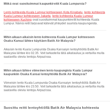
Mitkä ovat suosituimmat kaupunkireitit Kuala Lumpursta?
lento kohteesta Kuala Lumpur kohteeseen Kota Kinabalu
,
lento kohteesta
Kuala Lumpur kohteeseen Jakarta
,
lento kohteesta Kuala Lumpur
kohteeseen Kuching
ovat suosituimmat kaupunkireitit kohteesta Kuala
Lumpur. Nämä reitit tarjoavat kätevät yhteydet suurista kaupungeista.
Mihin aikaan aikaisin lento kohteesta Kuala Lumpur kohteeseen
Osaka Kansai lähtee käyttäen Batik Air Malaysia?
Aikaisin lento Kuala Lumpursta Osaka Kansaiyn lentoyhtiöllä Batik Air
Malaysia lähtee klo 02.35. Voit tarkastella tätä aikataulua ja vertailla muita
saatavilla olevia lentoja Airpazissa.
Mihin aikaan lähtee viimeinen lento kaupungista Kuala Lumpur
kaupunkiin Osaka Kansai lentoyhtiöllä Batik Air Malaysia?
Viimeisin lento Kuala Lumpursta Osaka Kansaiyn lentoyhtiöllä Batik Air
Malaysia lähtee klo 23.50. Voit tarkastella tätä aikataulua ja vertailla muita
saatavilla olevia lentoja Airpazissa.
Suosittu reitti lentoyhtiöllä Batik Air Malaysia kohteesta