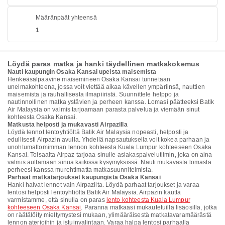
Määränpäät yhteensä
1
Löydä paras matka ja hanki täydellinen matkakokemus
Nauti kaupungin Osaka Kansai upeista maisemista
Henkeäsalpaavine maisemineen Osaka Kansai tunnetaan
unelmakohteena, jossa voit viettää aikaa kävellen ympäriinsä, nauttien
maisemista ja rauhallisesta ilmapiiristä. Suunnittele helppo ja
nautinnollinen matka ystävien ja perheen kanssa. Lomasi päätteeksi Batik
Air Malaysia on valmis tarjoamaan parasta palvelua ja viemään sinut
kohteesta Osaka Kansai.
Matkusta helposti ja mukavasti Airpazilla
Löydä lennot lentoyhtiöltä Batik Air Malaysia nopeasti, helposti ja
edullisesti Airpazin avulla. Yhdellä napsautuksella voit kokea parhaan ja
unohtumattomimman lennon kohteesta Kuala Lumpur kohteeseen Osaka
Kansai. Toisaalta Airpaz tarjoaa sinulle asiakaspalvelutiimin, joka on aina
valmis auttamaan sinua kaikissa kysymyksissä. Nauti mukavasta lomasta
perheesi kanssa murehtimatta matkasuunnitelmista.
Parhaat matkatarjoukset kaupungista Osaka Kansai
Hanki halvat lennot vain Airpazilta. Löydä parhaat tarjoukset ja varaa
lentosi helposti lentoyhtiöltä Batik Air Malaysia. Airpazin kautta
varmistamme, että sinulla on paras
lento kohteesta Kuala Lumpur
kohteeseen Osaka Kansai
. Paranna matkaasi mukautetuilla lisäosilla, jotka
on räätälöity mieltymystesi mukaan, ylimääräisestä matkatavaramäärästä
lennon aterioihin ja istuinvalintaan. Varaa halpa lentosi parhaalla