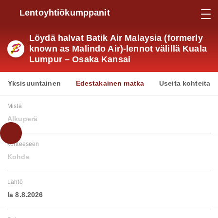
Lentoyhtiökumppanit
Löydä halvat Batik Air Malaysia (formerly
known as Malindo Air)-lennot välillä Kuala
Lumpur – Osaka Kansai
Yksisuuntainen
Edestakainen matka
Useita kohteita
Mistä
Alkuperä
kohteeseen
Kohde
Lähtö
la 8.8.2026