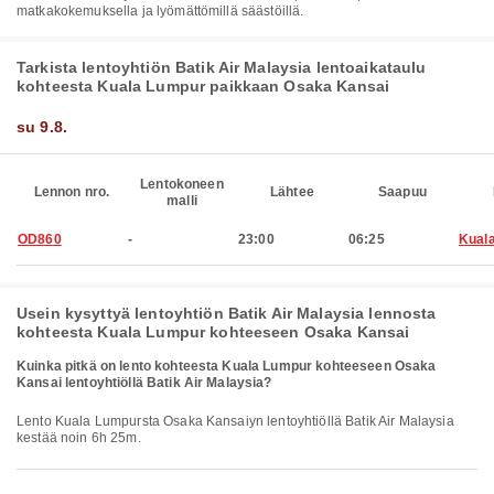
matkakokemuksella ja lyömättömillä säästöillä.
Tarkista lentoyhtiön Batik Air Malaysia lentoaikataulu
kohteesta Kuala Lumpur paikkaan Osaka Kansai
su 9.8.
Lentokoneen
Lennon nro.
Lähtee
Saapuu
malli
OD860
-
23:00
06:25
Kual
Usein kysyttyä lentoyhtiön Batik Air Malaysia lennosta
kohteesta Kuala Lumpur kohteeseen Osaka Kansai
Kuinka pitkä on lento kohteesta Kuala Lumpur kohteeseen Osaka
Kansai lentoyhtiöllä Batik Air Malaysia?
Lento Kuala Lumpursta Osaka Kansaiyn lentoyhtiöllä Batik Air Malaysia
kestää noin 6h 25m.