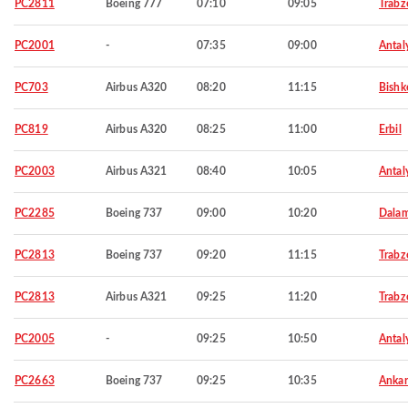
PC2811
Boeing 777
07:10
09:05
Trabz
PC2001
-
07:35
09:00
Antal
PC703
Airbus A320
08:20
11:15
Bishk
PC819
Airbus A320
08:25
11:00
Erbil
PC2003
Airbus A321
08:40
10:05
Antal
PC2285
Boeing 737
09:00
10:20
Dala
PC2813
Boeing 737
09:20
11:15
Trabz
PC2813
Airbus A321
09:25
11:20
Trabz
PC2005
-
09:25
10:50
Antal
PC2663
Boeing 737
09:25
10:35
Ankar