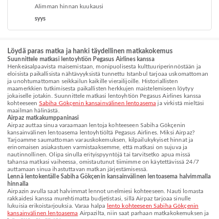
Alimman hinnan kuukausi
syys
Löydä paras matka ja hanki täydellinen matkakokemus
Suunnittele matkasi lentoyhtiön Pegasus Airlines kanssa
Henkeäsalpaavista maisemistaan, monipuolisesta kulttuuriperinnöstään ja
eloisista paikallisista nähtävyyksistä tunnettu Istanbul tarjoaa uskomattoman
ja unohtumattoman seikkailun kaikille vierailijoille. Historiallisten
maamerkkien tutkimisesta paikallisten herkkujen maistelemiseen löytyy
jokaiselle jotakin. Suunnittele matkasi lentoyhtiön Pegasus Airlines kanssa
kohteeseen
Sabiha Gökçenin kansainvälinen lentoasema
ja virkistä mieltäsi
maailman hälinästä.
Airpaz matkakumppaninasi
Airpaz auttaa sinua varaamaan lentoja kohteeseen Sabiha Gökçenin
kansainvälinen lentoasema lentoyhtiöltä Pegasus Airlines. Miksi Airpaz?
Tarjoamme saumattoman varauskokemuksen, kilpailukykyiset hinnat ja
erinomaisen asiakastuen varmistaaksemme, että matkasi on sujuva ja
nautinnollinen. Olipa sinulla erityispyyntöjä tai tarvitsetko apua missä
tahansa matkasi vaiheessa, omistautunut tiimimme on käytettävissä 24/7
auttamaan sinua ihastuttavan matkan järjestämisessä.
Lennä lentokentälle Sabiha Gökçenin kansainvälinen lentoasema halvimmalla
hinnalla
Airpazin avulla saat halvimmat lennot unelmiesi kohteeseen. Nauti lomasta
rakkaidesi kanssa murehtimatta budjetistasi, sillä Airpaz tarjoaa sinulle
lukuisia erikoistarjouksia. Varaa halpa
lento kohteeseen Sabiha Gökçenin
kansainvälinen lentoasema
Airpazilta, niin saat parhaan matkakokemuksen ja