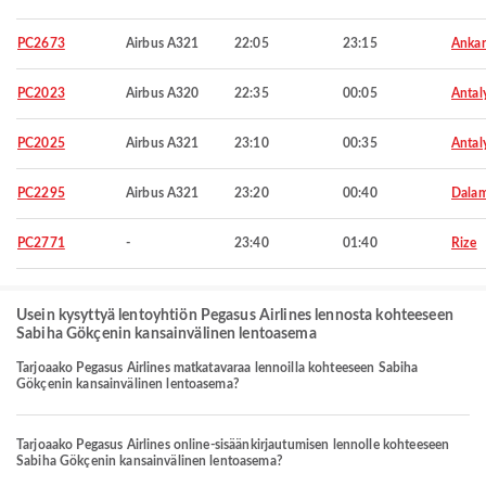
PC2673
Airbus A321
22:05
23:15
Ankar
PC2023
Airbus A320
22:35
00:05
Antal
PC2025
Airbus A321
23:10
00:35
Antal
PC2295
Airbus A321
23:20
00:40
Dala
PC2771
-
23:40
01:40
Rize
Usein kysyttyä lentoyhtiön Pegasus Airlines lennosta kohteeseen
Sabiha Gökçenin kansainvälinen lentoasema
Tarjoaako Pegasus Airlines matkatavaraa lennoilla kohteeseen Sabiha
Gökçenin kansainvälinen lentoasema?
Tarjoaako Pegasus Airlines online-sisäänkirjautumisen lennolle kohteeseen
Sabiha Gökçenin kansainvälinen lentoasema?