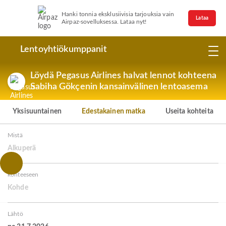
Hanki tonnia eksklusiivisia tarjouksia vain
Lataa
Airpaz-sovelluksessa. Lataa nyt!
Lentoyhtiökumppanit
Löydä Pegasus Airlines halvat lennot kohteena
Sabiha Gökçenin kansainvälinen lentoasema
Yksisuuntainen
Edestakainen matka
Useita kohteita
Mistä
Alkuperä
kohteeseen
Kohde
Lähtö