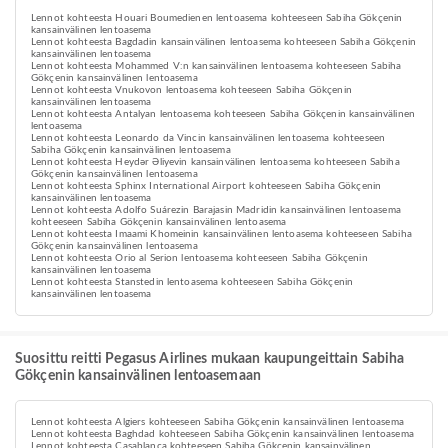
Lennot kohteesta Houari Boumedienen lentoasema kohteeseen Sabiha Gökçenin
kansainvälinen lentoasema
Lennot kohteesta Bagdadin kansainvälinen lentoasema kohteeseen Sabiha Gökçenin
kansainvälinen lentoasema
Lennot kohteesta Mohammed V:n kansainvälinen lentoasema kohteeseen Sabiha
Gökçenin kansainvälinen lentoasema
Lennot kohteesta Vnukovon lentoasema kohteeseen Sabiha Gökçenin
kansainvälinen lentoasema
Lennot kohteesta Antalyan lentoasema kohteeseen Sabiha Gökçenin kansainvälinen
lentoasema
Lennot kohteesta Leonardo da Vincin kansainvälinen lentoasema kohteeseen
Sabiha Gökçenin kansainvälinen lentoasema
Lennot kohteesta Heydər Əliyevin kansainvälinen lentoasema kohteeseen Sabiha
Gökçenin kansainvälinen lentoasema
Lennot kohteesta Sphinx International Airport kohteeseen Sabiha Gökçenin
kansainvälinen lentoasema
Lennot kohteesta Adolfo Suárezin Barajasin Madridin kansainvälinen lentoasema
kohteeseen Sabiha Gökçenin kansainvälinen lentoasema
Lennot kohteesta Imaami Khomeinin kansainvälinen lentoasema kohteeseen Sabiha
Gökçenin kansainvälinen lentoasema
Lennot kohteesta Orio al Serion lentoasema kohteeseen Sabiha Gökçenin
kansainvälinen lentoasema
Lennot kohteesta Stanstedin lentoasema kohteeseen Sabiha Gökçenin
kansainvälinen lentoasema
Suosittu reitti Pegasus Airlines mukaan kaupungeittain Sabiha
Gökçenin kansainvälinen lentoasemaan
Lennot kohteesta Algiers kohteeseen Sabiha Gökçenin kansainvälinen lentoasema
Lennot kohteesta Baghdad kohteeseen Sabiha Gökçenin kansainvälinen lentoasema
Lennot kohteesta Casablanca kohteeseen Sabiha Gökçenin kansainvälinen