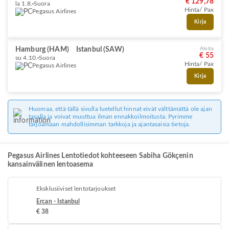
€ 129,78
la 1.8.
Suora
Hinta/ Pax
Pegasus Airlines
Kirja
Hamburg (HAM)
Istanbul (SAW)
Aloita
€ 55
su 4.10.
Suora
Hinta/ Pax
Pegasus Airlines
Kirja
Huomaa, että tällä sivulla luetellut hinnat eivät välttämättä ole ajan
tasalla ja voivat muuttua ilman ennakkoilmoitusta. Pyrimme
tarjoamaan mahdollisimman tarkkoja ja ajantasaisia tietoja.
Pegasus Airlines Lentotiedot kohteeseen Sabiha Gökçenin
kansainvälinen lentoasema
Eksklusiiviset lentotarjoukset
Ercan - Istanbul
€ 38