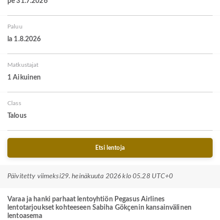
pe 31.7.2026
Paluu
la 1.8.2026
Matkustajat
1 Aikuinen
Class
Talous
Etsi lentoja
Päivitetty viimeksi
29. heinäkuuta 2026 klo 05.28 UTC+0
Varaa ja hanki parhaat lentoyhtiön Pegasus Airlines
lentotarjoukset kohteeseen Sabiha Gökçenin kansainvälinen
lentoasema