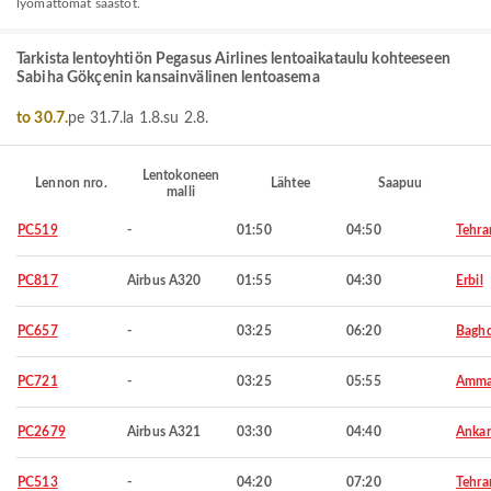
lyömättömät säästöt.
Tarkista lentoyhtiön Pegasus Airlines lentoaikataulu kohteeseen
Sabiha Gökçenin kansainvälinen lentoasema
to 30.7.
pe 31.7.
la 1.8.
su 2.8.
Lentokoneen
Lennon nro.
Lähtee
Saapuu
malli
PC519
-
01:50
04:50
Tehra
PC817
Airbus A320
01:55
04:30
Erbil
PC657
-
03:25
06:20
Bagh
PC721
-
03:25
05:55
Amm
PC2679
Airbus A321
03:30
04:40
Ankar
PC513
-
04:20
07:20
Tehra