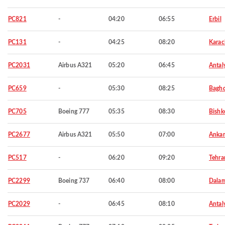
PC821
-
04:20
06:55
Erbil
PC131
-
04:25
08:20
Karac
PC2031
Airbus A321
05:20
06:45
Antal
PC659
-
05:30
08:25
Bagh
PC705
Boeing 777
05:35
08:30
Bishk
PC2677
Airbus A321
05:50
07:00
Ankar
PC517
-
06:20
09:20
Tehra
PC2299
Boeing 737
06:40
08:00
Dala
PC2029
-
06:45
08:10
Antal