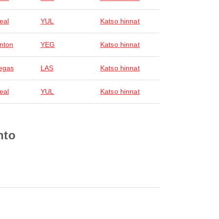
eal
YUL
Katso hinnat
nton
YEG
Katso hinnat
egas
LAS
Katso hinnat
eal
YUL
Katso hinnat
nto