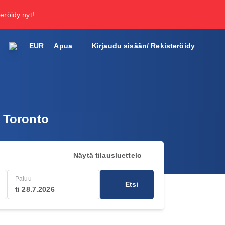
teröidy nyt!
EUR
Apua
Kirjaudu sisään/ Rekisteröidy
a Toronto
Näytä tilausluettelo
Paluu
Etsi
ti 28.7.2026