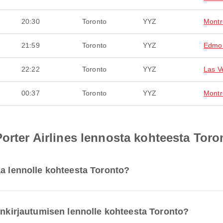
20:30
Toronto
YYZ
Montr
21:59
Toronto
YYZ
Edmo
22:22
Toronto
YYZ
Las V
00:37
Toronto
YYZ
Montr
Porter Airlines lennosta kohteesta Toro
aa lennolle kohteesta Toronto?
äänkirjautumisen lennolle kohteesta Toronto?