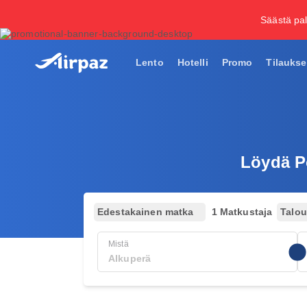
Säästä pal
Lento
Hotelli
Promo
Tilaukse
Löydä Po
Edestakainen matka
1 Matkustaja
Talo
Mistä