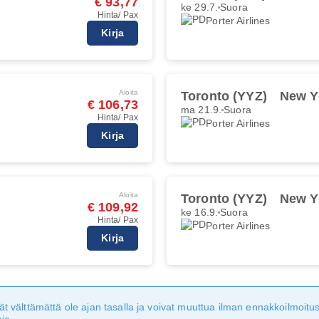
€ 93,77
ke 29.7.
Suora
Hinta/ Pax
Porter Airlines
Kirja
Aloita
Toronto (YYZ)
New Y
€ 106,73
ma 21.9.
Suora
Hinta/ Pax
Porter Airlines
Kirja
Aloita
Toronto (YYZ)
New Y
€ 109,92
ke 16.9.
Suora
Hinta/ Pax
Porter Airlines
Kirja
eivät välttämättä ole ajan tasalla ja voivat muuttua ilman ennakkoilmoi