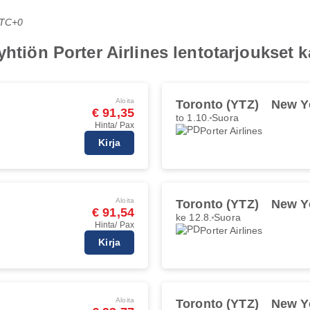
UTC+0
yhtiön Porter Airlines lentotarjoukset
Aloita
Toronto (YTZ)
New Y
€ 91,35
to 1.10.
Suora
Hinta/ Pax
Porter Airlines
Kirja
Aloita
Toronto (YTZ)
New Y
€ 91,54
ke 12.8.
Suora
Hinta/ Pax
Porter Airlines
Kirja
Aloita
Toronto (YTZ)
New Y