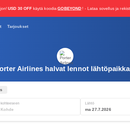
jon!
USD 30 OFF
käytä koodia
GOBEYOND
! - Lataa sovellus ja rekis
t
Tarjoukset
rter Airlines halvat lennot lähtöpaikk
us
kohteeseen
Lähtö
ma 27.7.2026