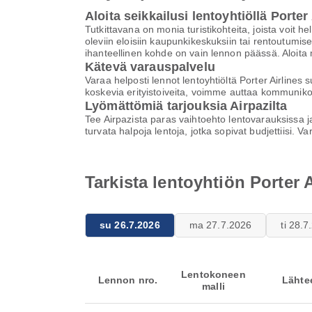
Aloita seikkailusi lentoyhtiöllä Porter
Tutkittavana on monia turistikohteita, joista voit he
oleviin eloisiin kaupunkikeskuksiin tai rentoutumiseen
ihanteellinen kohde on vain lennon päässä. Aloita ma
Kätevä varauspalvelu
Varaa helposti lennot lentoyhtiöltä Porter Airlines
koskevia erityistoiveita, voimme auttaa kommuniko
Lyömättömiä tarjouksia Airpazilta
Tee Airpazista paras vaihtoehto lentovarauksissa ja n
turvata halpoja lentoja, jotka sopivat budjettiisi. V
Tarkista lentoyhtiön Porter 
su 26.7.2026
ma 27.7.2026
ti 28.
Lentokoneen
Lennon nro.
Lähte
malli