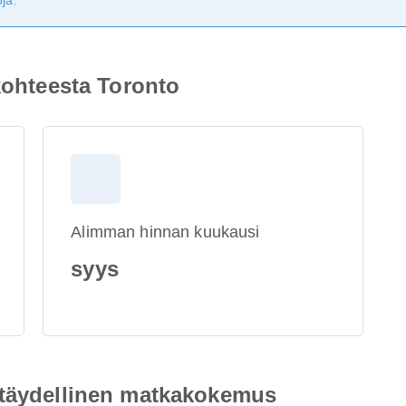
ja.
 kohteesta Toronto
Alimman hinnan kuukausi
syys
 täydellinen matkakokemus