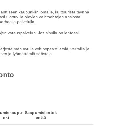
omanttiseen kaupunkiin lomalle, kulttuurista täynnä
masi ulottuvilla olevien vaihtoehtojen ansiosta
parhaalla palvelulla.
ojen varauspalvelun. Jos sinulla on lentoasi
rjestelmän avulla voit nopeasti etsiä, vertailla ja
en ja lyömättömiä säästöjä.
ronto
umiskaupu
Saapumislentok
nki
enttä