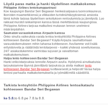
Löydä paras matka ja hanki täydellinen matkakokemus
Philippine Airlines lentokumppaninasi
Koe kaupungin Bandar Seri Begawan henkeäsalpaava luonnonkauneus.
Ikonisten maamerkkiensä ja vilkkaiden turistinähtävyyksiensä ansiosta
tämä kohde tarjoaa täydellisen sekoituksen rentoutumista ja jännitystä. Luo
rakkaat muistot rakkaimpien kanssa tässä merkittävässä kaupungissa.
Philippine Airlines tarjoaa matkallesi mukavan lennon unelmiesi
määränpäähän.
Saumaton varauskokemus Airpazin kanssa
Onko sinulla vaikeuksia varata lentoa lentoyhtiöllä Philippine Airlines
kohteeseen Bandar Seri Begawan? Käytä Airpazia saumattomaan
varauskokemukseen mihin tahansa kohteeseen. Avullamme voit lisätä
erityistoiveita ja räätälöidä lentotarpeesi – kaikki yhdessä sovelluksessa.
24/7 asiakastukemme varmistaa sujuvan ja vaivattoman
matkakokemuksen.
Halpa lento kohteeseen Bandar Seri Begawan
Hanki erikoistarjouksia lennolle Airpazin avulla. Hyödynnä ainutlaatuisia
tarjouksiamme täynnä jännittäviä tarjouksia ja aloita matkasi
lento
kohteeseen Bandar Seri Begawan
luottavaisesti ja helposti! Varaa halpa
lentosi parhaalla matkakokemuksella ja lyömättömillä säästöillä.
Tarkista lentoyhtiön Philippine Airlines lentoaikataulu
kohteeseen Bandar Seri Begawan
ke 5.8.
to 6.8.
pe 7.8.
la 8.8.