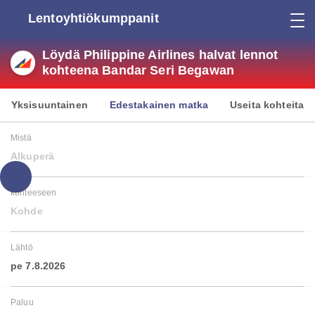
Lentoyhtiökumppanit
Löydä Philippine Airlines halvat lennot
kohteena Bandar Seri Begawan
Yksisuuntainen
Edestakainen matka
Useita kohteita
Mistä
Alkuperä
kohteeseen
Kohde
Lähtö
pe 7.8.2026
Paluu