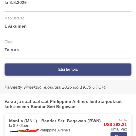
la 8.8.2026
Matkustajat
1 Aikuinen
Class
Talous
Etsi lentoja
Päivitetty viimeksi
4. elokuuta 2026 klo 19.35 UTC+0
Varaa ja saat parhaat Philippine Airlines lentotarjoukset
kohteeseen Bandar Seri Begawan
Manila (MNL)
Bandar Seri Begawan (BWN)
Aloita
US$ 292.21
la 8.8.
Suora
Hinta/ Pax
Philippine Airlines