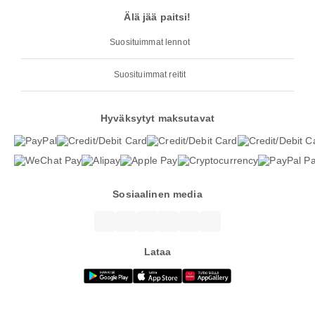
Älä jää paitsi!
Suosituimmat lennot
Suosituimmat reitit
Hyväksytyt maksutavat
Sosiaalinen media
Lataa