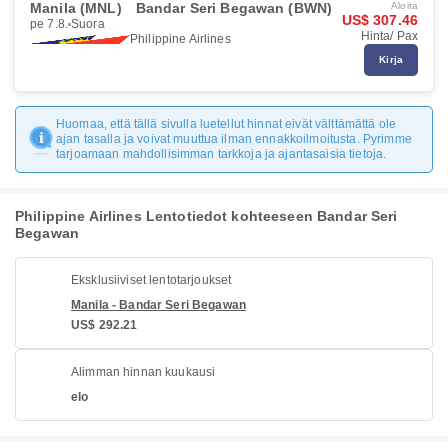
Manila (MNL)
Bandar Seri Begawan (BWN)
Aloita
US$ 307.46
pe 7.8.
Suora
Hinta/ Pax
Philippine Airlines
Kirja
Huomaa, että tällä sivulla luetellut hinnat eivät välttämättä ole
ajan tasalla ja voivat muuttua ilman ennakkoilmoitusta. Pyrimme
tarjoamaan mahdollisimman tarkkoja ja ajantasaisia tietoja.
Philippine Airlines Lentotiedot kohteeseen Bandar Seri
Begawan
Eksklusiiviset lentotarjoukset
Manila - Bandar Seri Begawan
US$ 292.21
Alimman hinnan kuukausi
elo