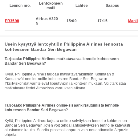
Lentokoneen
Lennon nro.
Lähtee
Saapuu
malli
Airbus A320
PR3598
15:00
17:15
Manil
N
Usein kysyttyä lentoyhtiön Philippine Airlines lennosta
kohteeseen Bandar Seri Begawan
Tarjoaako Philippine Airlines matkatavaraa lennolle kohteeseen
Bandar Seri Begawan?
Kyllä, Philippine Airlines tarjoaa matkatavarakiintiön Kotimaan &
Kansainvälinen lennoille kohteeseen Bandar Seri Begawan.
Yksityiskohdat vaihtelevat lipputyypin ja kohteen mukaan. Voit tarkistaa
matkatavaratiedot Airpazissa varauksen aikana.
Tarjoaako Philippine Airlines online-sisäänkirjautumista lennolle
kohteeseen Bandar Seri Begawan?
Kyllä, Philippine Airlines tarjoaa online-selvityksen lennolle kohteeseen
Bandar Seri Begawan, joten voit tehdä lähtöselvityksen lennolle kätevästi
alustamme kautta. Suorita prosessi loppuun vain noudattamalla Airpazin
ohjeita.