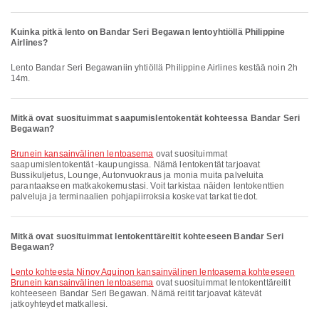
Kuinka pitkä lento on Bandar Seri Begawan lentoyhtiöllä Philippine
Airlines?
Lento Bandar Seri Begawaniin yhtiöllä Philippine Airlines kestää noin 2h
14m.
Mitkä ovat suosituimmat saapumislentokentät kohteessa Bandar Seri
Begawan?
Brunein kansainvälinen lentoasema
ovat suosituimmat
saapumislentokentät -kaupungissa. Nämä lentokentät tarjoavat
Bussikuljetus, Lounge, Autonvuokraus ja monia muita palveluita
parantaakseen matkakokemustasi. Voit tarkistaa näiden lentokenttien
palveluja ja terminaalien pohjapiirroksia koskevat tarkat tiedot.
Mitkä ovat suosituimmat lentokenttäreitit kohteeseen Bandar Seri
Begawan?
lento kohteesta Ninoy Aquinon kansainvälinen lentoasema kohteeseen
Brunein kansainvälinen lentoasema
ovat suosituimmat lentokenttäreitit
kohteeseen Bandar Seri Begawan. Nämä reitit tarjoavat kätevät
jatkoyhteydet matkallesi.