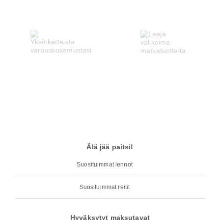
Älä jää paitsi!
Suosituimmat lennot
Suosituimmat reitit
Hyväksytyt maksutavat