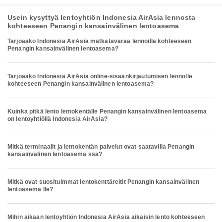
Usein kysyttyä lentoyhtiön Indonesia AirAsia lennosta
kohteeseen Penangin kansainvälinen lentoasema
Tarjoaako Indonesia AirAsia matkatavaraa lennoilla kohteeseen
Penangin kansainvälinen lentoasema?
Tarjoaako Indonesia AirAsia online-sisäänkirjautumisen lennolle
kohteeseen Penangin kansainvälinen lentoasema?
Kuinka pitkä lento lentokentälle Penangin kansainvälinen lentoasema
on lentoyhtiöllä Indonesia AirAsia?
Mitkä terminaalit ja lentokentän palvelut ovat saatavilla Penangin
kansainvälinen lentoasema ssa?
Mitkä ovat suosituimmat lentokenttäreitit Penangin kansainvälinen
lentoasema lle?
Mihin aikaan lentoyhtiön Indonesia AirAsia aikaisin lento kohteeseen