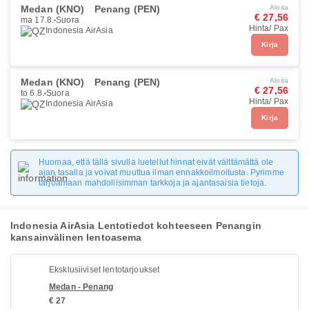
Medan (KNO)
Penang (PEN)
Aloita
€ 27,56
ma 17.8.
Suora
Hinta/ Pax
Indonesia AirAsia
Kirja
Medan (KNO)
Penang (PEN)
Aloita
€ 27,56
to 6.8.
Suora
Hinta/ Pax
Indonesia AirAsia
Kirja
Huomaa, että tällä sivulla luetellut hinnat eivät välttämättä ole
ajan tasalla ja voivat muuttua ilman ennakkoilmoitusta. Pyrimme
tarjoamaan mahdollisimman tarkkoja ja ajantasaisia tietoja.
Indonesia AirAsia Lentotiedot kohteeseen Penangin
kansainvälinen lentoasema
Eksklusiiviset lentotarjoukset
Medan - Penang
€ 27