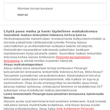
Alimman hinnan kuukausi
marras
Löydä paras matka ja hanki täydellinen matkakokemus
Suunnittele matkasi lentoyhtiön Indonesia AirAsia kanssa
Henkeäsalpaavista maisemistaan, monipuolisesta kulttuuriperinnöstään ja
eloisista paikallisista nähtävyyksistä tunnettu Penang tarjoaa
uskomattoman ja unohtumattoman seikkailun kaikille vierailijoille.
Historiallisten maamerkkien tutkimisesta paikallisten herkkujen
maistelemiseen löytyy jokaiselle jotakin. Suunnittele matkasi lentoyhtiön
Indonesia AirAsia kanssa kohteeseen
Penangin kansainvälinen
lentoasema
ja virkistä mieltäsi maailman hälinästä.
Airpaz matkakumppaninasi
Airpaz auttaa sinua varaamaan lentoja kohteeseen Penangin
kansainvälinen lentoasema lentoyhtiöltä Indonesia AirAsia. Miksi Airpaz?
Tarjoamme saumattoman varauskokemuksen, kilpailukykyiset hinnat ja
erinomaisen asiakastuen varmistaaksemme, että matkasi on sujuva ja
nautinnollinen. Olipa sinulla erityispyyntöjä tai tarvitsetko apua missä
tahansa matkasi vaiheessa, omistautunut tiimimme on käytettävissä 24/7
auttamaan sinua ihastuttavan matkan järjestämisessä.
Lennä lentokentälle Penangin kansainvälinen lentoasema halvimmalla
hinnalla
Airpazin avulla saat halvimmat lennot unelmiesi kohteeseen. Nauti lomasta
rakkaidesi kanssa murehtimatta budjetistasi, sillä Airpaz tarjoaa sinulle
lukuisia erikoistarjouksia. Varaa halpa
lento kohteeseen Penangin