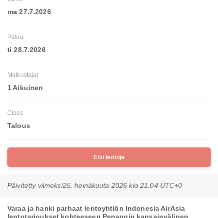
ma 27.7.2026
Paluu
ti 28.7.2026
Matkustajat
1 Aikuinen
Class
Talous
Etsi lentoja
Päivitetty viimeksi
25. heinäkuuta 2026 klo 21.04 UTC+0
Varaa ja hanki parhaat lentoyhtiön Indonesia AirAsia
lentotarjoukset kohteeseen Penangin kansainvälinen