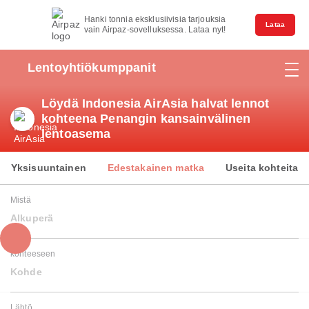
Hanki tonnia eksklusiivisia tarjouksia
Lataa
vain Airpaz-sovelluksessa. Lataa nyt!
Lentoyhtiökumppanit
Löydä Indonesia AirAsia halvat lennot
kohteena Penangin kansainvälinen
lentoasema
Yksisuuntainen
Edestakainen matka
Useita kohteita
Mistä
Alkuperä
kohteeseen
Kohde
Lähtö