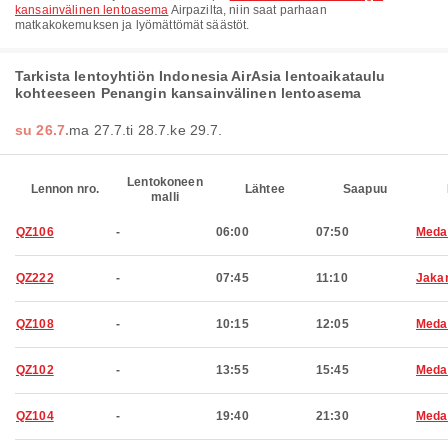
kansainvälinen lentoasema
Airpazilta, niin saat parhaan
matkakokemuksen ja lyömättömät säästöt.
Tarkista lentoyhtiön Indonesia AirAsia lentoaikataulu
kohteeseen Penangin kansainvälinen lentoasema
su 26.7.
ma 27.7.
ti 28.7.
ke 29.7.
Lentokoneen
Lennon nro.
Lähtee
Saapuu
malli
QZ106
-
06:00
07:50
Meda
QZ222
-
07:45
11:10
Jaka
QZ108
-
10:15
12:05
Meda
QZ102
-
13:55
15:45
Meda
QZ104
-
19:40
21:30
Meda