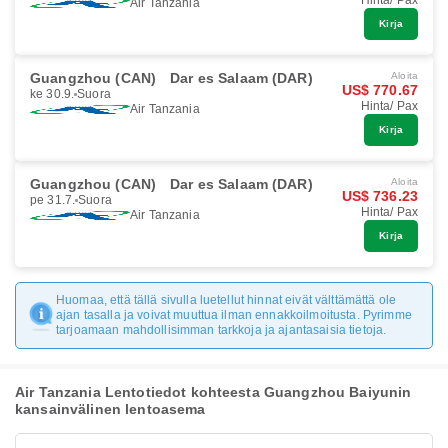
Hinta/ Pax
Air Tanzania
Kirja
Guangzhou (CAN)
Dar es Salaam (DAR)
Aloita
US$ 770.67
ke 30.9.
Suora
Hinta/ Pax
Air Tanzania
Kirja
Guangzhou (CAN)
Dar es Salaam (DAR)
Aloita
US$ 736.23
pe 31.7.
Suora
Hinta/ Pax
Air Tanzania
Kirja
Huomaa, että tällä sivulla luetellut hinnat eivät välttämättä ole
ajan tasalla ja voivat muuttua ilman ennakkoilmoitusta. Pyrimme
tarjoamaan mahdollisimman tarkkoja ja ajantasaisia tietoja.
Air Tanzania Lentotiedot kohteesta Guangzhou Baiyunin
kansainvälinen lentoasema