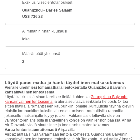
Eksklusiiviset lentotarjoukset
Guangzhou - Dar es Salaam
US$ 736.23
Alimman hinnan kuukausi
loka
Määränpäät yhteensä
2
Löydä paras matka ja hanki täydellinen matkakokemus
Vieraile unelmiesi lomamatkalla lentokentältä Guangzhou Baiyunin
kansainvälinen lentoasema
Löydä kaikki mitä sinun tarvitsee tietää kohteesta
Guangzhou Baiyunin
kansainvälinen lentoasema
ja aloita seuraava seikkailu helposti. Olitpa
sitten matkalla romanttiseen kaupunkiin lomalle, kulttuurista täynnä oleviin
eloisiin kaupunkikeskuksiin tai rentoutumiseen rauhallisilla rannoilla,
jokaiselle matkailijalle löytyy jotakin. Valikoimasi ulottuvilla olevien
vaihtoehtojen ansiosta ihanteellinen kohde on vain lennon päässä. Anna
Air Tanzania viedä sinut sinne ja koe unohtumaton kokemus.
Varaa lentosi saumattomasti Airpazilla
Airpaz auttaa sinua varaamaan lentoja kohteesta Guangzhou Baiyunin
kansainvälinen lentoasema lentoyhtiöltä Air Tanzania. Miksi valita Airpaz?