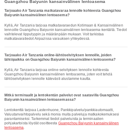
Guangzhou Baiyunin kansainvälinen lentoasema
Tarjoaako Air Tanzania matkatavaraa lennolle kohteesta Guangzhou
Baiyunin kansainvälinen lentoasema?
Kyllä, Air Tanzania tarjoaa matkatavaraedun Kotimaan & Kansainvälinen
lennoille Guangzhou Baiyunin kansainvälinen lentoasema-kentältä. Tiedot
vaihtelevat lipputyypin ja määränpään mukaan. Voit tarkistaa
matkatavaratiedot Airpazissa varauksen yhteydessä.
Tarjoaako Air Tanzania online-lähtöselvityksen lennoille, joiden
lähtöpaikka on Guangzhou Baiyunin kansainvälinen lentoasema?
Kyllä, Air Tanzania tarjoaa online-selvityksen lennolle kohteesta
Guangzhou Baiyunin kansainvälinen lentoasema, joten voit tehdä
lähtöselvityksen lennolle kätevästi alustamme kautta.
Mitkä terminaalit ja lentokentän palvelut ovat saatavilla Guangzhou
Baiyunin kansainvälinen lentoasemassa?
Lentokenttä tarjoaa Lastenhuone, Pankkipalvelu/pankkiautomaatti,
Valuutanvaihtopalvelu sekä monia muita palveluja matkakokemuksesi
parantamiseksi. Tarkemmat tiedot palveluista ja terminaalien
pohjakartoista löydät osoitteesta
Guangzhou Baiyunin kansainvälinen
lentoasema
.