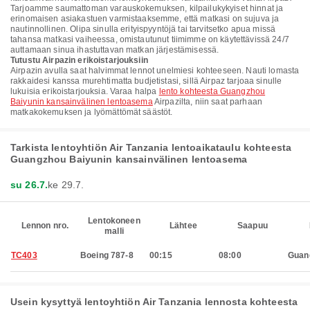
Tarjoamme saumattoman varauskokemuksen, kilpailukykyiset hinnat ja
erinomaisen asiakastuen varmistaaksemme, että matkasi on sujuva ja
nautinnollinen. Olipa sinulla erityispyyntöjä tai tarvitsetko apua missä
tahansa matkasi vaiheessa, omistautunut tiimimme on käytettävissä 24/7
auttamaan sinua ihastuttavan matkan järjestämisessä.
Tutustu Airpazin erikoistarjouksiin
Airpazin avulla saat halvimmat lennot unelmiesi kohteeseen. Nauti lomasta
rakkaidesi kanssa murehtimatta budjetistasi, sillä Airpaz tarjoaa sinulle
lukuisia erikoistarjouksia. Varaa halpa
lento kohteesta Guangzhou
Baiyunin kansainvälinen lentoasema
Airpazilta, niin saat parhaan
matkakokemuksen ja lyömättömät säästöt.
Tarkista lentoyhtiön Air Tanzania lentoaikataulu kohteesta
Guangzhou Baiyunin kansainvälinen lentoasema
su 26.7.
ke 29.7.
Lentokoneen
Lennon nro.
Lähtee
Saapuu
malli
TC403
Boeing 787-8
00:15
08:00
Guan
Usein kysyttyä lentoyhtiön Air Tanzania lennosta kohteesta