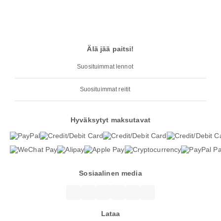
Älä jää paitsi!
Suosituimmat lennot
Suosituimmat reitit
Hyväksytyt maksutavat
Sosiaalinen media
Lataa