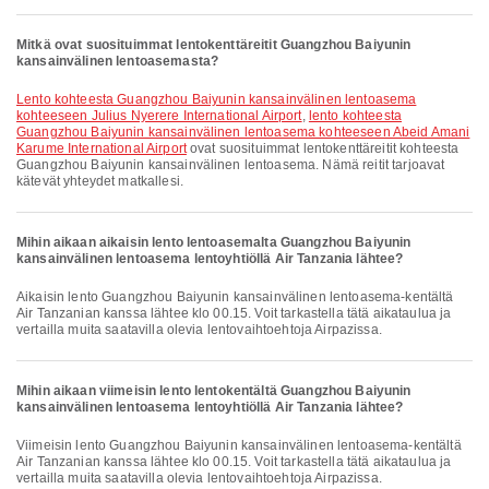
Mitkä ovat suosituimmat lentokenttäreitit Guangzhou Baiyunin
kansainvälinen lentoasemasta?
lento kohteesta Guangzhou Baiyunin kansainvälinen lentoasema
kohteeseen Julius Nyerere International Airport
,
lento kohteesta
Guangzhou Baiyunin kansainvälinen lentoasema kohteeseen Abeid Amani
Karume International Airport
ovat suosituimmat lentokenttäreitit kohteesta
Guangzhou Baiyunin kansainvälinen lentoasema. Nämä reitit tarjoavat
kätevät yhteydet matkallesi.
Mihin aikaan aikaisin lento lentoasemalta Guangzhou Baiyunin
kansainvälinen lentoasema lentoyhtiöllä Air Tanzania lähtee?
Aikaisin lento Guangzhou Baiyunin kansainvälinen lentoasema-kentältä
Air Tanzanian kanssa lähtee klo 00.15. Voit tarkastella tätä aikataulua ja
vertailla muita saatavilla olevia lentovaihtoehtoja Airpazissa.
Mihin aikaan viimeisin lento lentokentältä Guangzhou Baiyunin
kansainvälinen lentoasema lentoyhtiöllä Air Tanzania lähtee?
Viimeisin lento Guangzhou Baiyunin kansainvälinen lentoasema-kentältä
Air Tanzanian kanssa lähtee klo 00.15. Voit tarkastella tätä aikataulua ja
vertailla muita saatavilla olevia lentovaihtoehtoja Airpazissa.