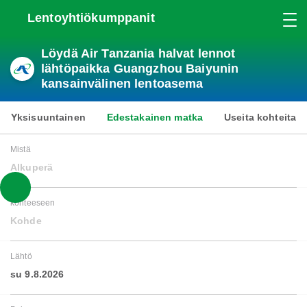
Lentoyhtiökumppanit
Löydä Air Tanzania halvat lennot
lähtöpaikka Guangzhou Baiyunin
kansainvälinen lentoasema
Yksisuuntainen
Edestakainen matka
Useita kohteita
Mistä
Alkuperä
kohteeseen
Kohde
Lähtö
su 9.8.2026