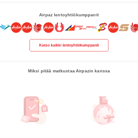
Airpaz lentoyhtiökumppanit
Katso kaikki lentoyhtiökumppanit
Miksi pitää matkustaa Airpazin kanssa