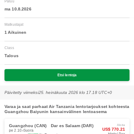
Paluu
ma 10.8.2026
Matkustajat
1 Aikuinen
Class
Talous
Etsi lentoja
Päivitetty viimeksi
25. heinäkuuta 2026 klo 17.18 UTC+0
Varaa ja saat parhaat Air Tanzania lentotarjoukset kohteesta
Guangzhou Baiyunin kansainvälinen lentoasema
Guangzhou (CAN)
Dar es Salaam (DAR)
Aloita
US$ 770.21
pe 2.10.
Suora