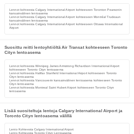
Lennot kohteesta Calgary International Airport kohteeseen Toronton Pearsonin
kansainvälinen lentoasema
Lennot kohteesta Calgary International Airport kohteeseen Montréal Trudeaun
kansainvälinen lentoasema
Lennot kohteesta Calgary International Airport kohteeseen Ottawa International
Airport
Suosittu reitti lentoyhtiöltä Air Transat kohteeseen Toronto
Cityn lentoasema
Lennot kohteesta Winnipeg James Armstrong Richardson International Airport
kohteeseen Toronto Cityn lentoasema
Lennot kohteesta Halifax Stanfield International Airport kohteeseen Toronto
Cityn lentoasema
Lennot kohteesta Vancouverin kansainvälinen lentoasema kohteeseen Toronto
Cityn lentoasema
Lennot kohteesta Montreal Saint Hubert Airport kohteeseen Toronto Cityn
lentoasema
Lisää suositeltuja lentoja Calgary International Airport ja
Toronto Cityn lentoasema välillä
Lento Kohteesta Calgary International Airport
Lento Kohteesta Toronto Cityn Lentoasema