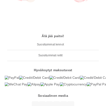
Älä jää paitsi!
Suosituimmat lennot
Suosituimmat reitit
Hyväksytyt maksutavat
Sosiaalinen media