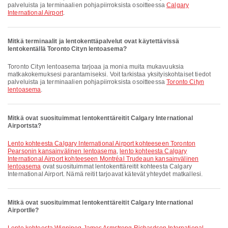
palveluista ja terminaalien pohjapiirroksista osoitteessa
Calgary
International Airport
.
Mitkä terminaalit ja lentokenttäpalvelut ovat käytettävissä
lentokentällä Toronto Cityn lentoasema?
Toronto Cityn lentoasema tarjoaa ja monia muita mukavuuksia
matkakokemuksesi parantamiseksi. Voit tarkistaa yksityiskohtaiset tiedot
palveluista ja terminaalien pohjapiirroksista osoitteessa
Toronto Cityn
lentoasema
.
Mitkä ovat suosituimmat lentokenttäreitit Calgary International
Airportsta?
lento kohteesta Calgary International Airport kohteeseen Toronton
Pearsonin kansainvälinen lentoasema
,
lento kohteesta Calgary
International Airport kohteeseen Montréal Trudeaun kansainvälinen
lentoasema
ovat suosituimmat lentokenttäreitit kohteesta Calgary
International Airport. Nämä reitit tarjoavat kätevät yhteydet matkallesi.
Mitkä ovat suosituimmat lentokenttäreitit Calgary International
Airportlle?