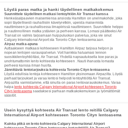
Löydä paras matka ja hanki täydellinen matkakokemus
Suunnittele täydellinen matkasi lentoyhtiön Air Transat kanssa
Henkeäsalpaavien maisemiensa ansiosta Hamilton on unelmakohde, joka
sopii täydellisesti rauhallisiin kävelyretkiin, upeista maisemista
nauttimiseen ja rauhallisessa ilmapiirissä nauttimiseen. Suunnittele helppo
ja nautinnollinen matka ystävien ja perheen kanssa. Lomasi päätteeksi Air
Transat on valmis tarjoamaan huippuluokan palvelua, joka vie sinut
Calgary International Airport:sta Toronto Cityn lentoasema:aan.
Airpaz matka-apuna
Auttaakseen matkaasi kohteeseen Hamilton Airpaz tarjoaa helpon ja
nopean lentojen varauspalvelun. Voit hankkia haluamasi lennon
suosikkilentoyhtiöltäsi, Air Transat. Yhdellä napsautuksella koe paras ja
unohtumattomin lento kohteesta kohteeseen . Nauti ihanasta lomasta
perheesi kanssa ilman huolta.
Jännittäviä lentotarjouksia kohteesta Toronto Cityn lentoasema
Löydä edullisia lentoja kohteeseen Hamilton yksinomaan Airpazilta. Löydä
parhaat tarjoukset ja varaa lentosi helposti lentoyhtiöltä Air Transat.
Airpazilla varmistamme, että sinulla on paras lentovarauskokemus. Varaa
halpa
lento kohteesta Calgary International Airport kohteeseen Toronto
Cityn lentoasema
saadaksesi parhaan matkakokemuksen ja lyömättömät
säästöt.
Usein kysyttyä kohteesta Air Transat lento reitillä Calgary
International Airport kohteeseen Toronto Cityn lentoasema
Kuinka pitkä on lento kohteesta Calgary International Airport