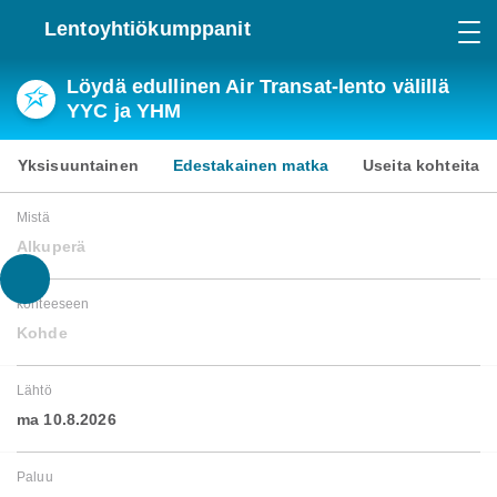
Lentoyhtiökumppanit
Löydä edullinen Air Transat-lento välillä
YYC ja YHM
Yksisuuntainen
Edestakainen matka
Useita kohteita
Mistä
Alkuperä
kohteeseen
Kohde
Lähtö
ma 10.8.2026
Paluu