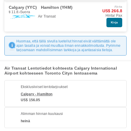
Calgary (YYC)
Hamilton (YHM)
Aloita
US$ 266.8
ti 11.8.
Suora
Hinta/ Pax
Air Transat
Kirja
Huomaa, että tällä sivulla luetellut hinnat eivät välttämättä ole
ajan tasalla ja voivat muuttua ilman ennakkoilmoitusta. Pyrimme
tarjoamaan mahdollisimman tarkkoja ja ajantasaisia tietoja.
Air Transat Lentotiedot kohteesta Calgary International
Airport kohteeseen Toronto Cityn lentoasema
Eksklusiiviset lentotarjoukset
Calgary - Hamilton
US$ 156.05
Alimman hinnan kuukausi
heinä