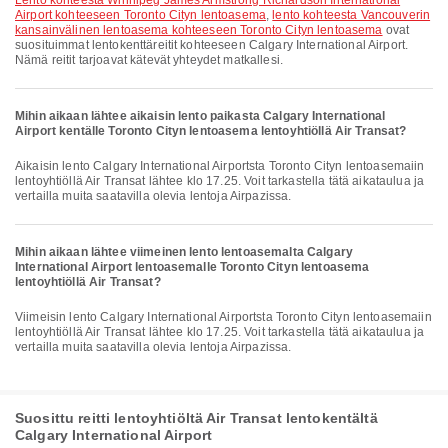
lento kohteesta Winnipeg James Armstrong Richardson International
Airport kohteeseen Toronto Cityn lentoasema
,
lento kohteesta Vancouverin
kansainvälinen lentoasema kohteeseen Toronto Cityn lentoasema
ovat
suosituimmat lentokenttäreitit kohteeseen Calgary International Airport.
Nämä reitit tarjoavat kätevät yhteydet matkallesi.
Mihin aikaan lähtee aikaisin lento paikasta Calgary International
Airport kentälle Toronto Cityn lentoasema lentoyhtiöllä Air Transat?
Aikaisin lento Calgary International Airportsta Toronto Cityn lentoasemaiin
lentoyhtiöllä Air Transat lähtee klo 17.25. Voit tarkastella tätä aikataulua ja
vertailla muita saatavilla olevia lentoja Airpazissa.
Mihin aikaan lähtee viimeinen lento lentoasemalta Calgary
International Airport lentoasemalle Toronto Cityn lentoasema
lentoyhtiöllä Air Transat?
Viimeisin lento Calgary International Airportsta Toronto Cityn lentoasemaiin
lentoyhtiöllä Air Transat lähtee klo 17.25. Voit tarkastella tätä aikataulua ja
vertailla muita saatavilla olevia lentoja Airpazissa.
Suosittu reitti lentoyhtiöltä Air Transat lentokentältä
Calgary International Airport