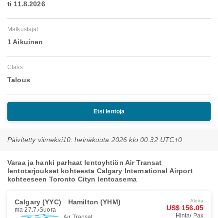
ti 11.8.2026
Matkustajat
1 Aikuinen
Class
Talous
Etsi lentoja
Päivitetty viimeksi
10. heinäkuuta 2026 klo 00.32 UTC+0
Varaa ja hanki parhaat lentoyhtiön Air Transat
lentotarjoukset kohteesta Calgary International Airport
kohteeseen Toronto Cityn lentoasema
Calgary (YYC)
Hamilton (YHM)
Aloita
US$ 156.05
ma 27.7.
Suora
Hinta/ Pax
Air Transat