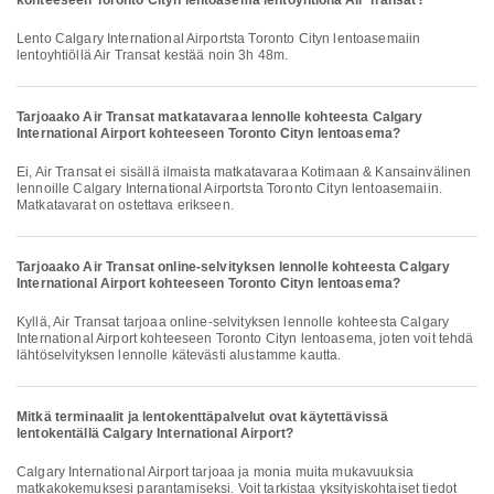
kohteeseen Toronto Cityn lentoasema lentoyhtiöllä Air Transat?
Lento Calgary International Airportsta Toronto Cityn lentoasemaiin
lentoyhtiöllä Air Transat kestää noin 3h 48m.
Tarjoaako Air Transat matkatavaraa lennolle kohteesta Calgary
International Airport kohteeseen Toronto Cityn lentoasema?
Ei, Air Transat ei sisällä ilmaista matkatavaraa Kotimaan & Kansainvälinen
lennoille Calgary International Airportsta Toronto Cityn lentoasemaiin.
Matkatavarat on ostettava erikseen.
Tarjoaako Air Transat online-selvityksen lennolle kohteesta Calgary
International Airport kohteeseen Toronto Cityn lentoasema?
Kyllä, Air Transat tarjoaa online-selvityksen lennolle kohteesta Calgary
International Airport kohteeseen Toronto Cityn lentoasema, joten voit tehdä
lähtöselvityksen lennolle kätevästi alustamme kautta.
Mitkä terminaalit ja lentokenttäpalvelut ovat käytettävissä
lentokentällä Calgary International Airport?
Calgary International Airport tarjoaa ja monia muita mukavuuksia
matkakokemuksesi parantamiseksi. Voit tarkistaa yksityiskohtaiset tiedot