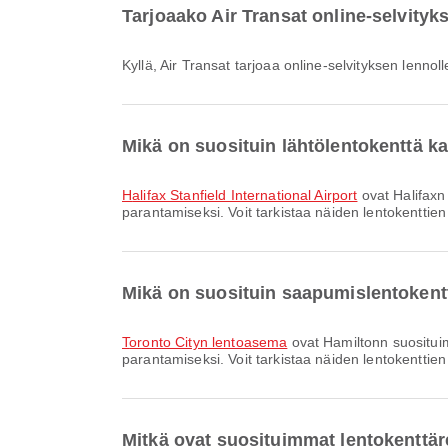
Tarjoaako Air Transat online-selvityk
Kyllä, Air Transat tarjoaa online-selvityksen lenn
Mikä on suosituin lähtölentokenttä k
Halifax Stanfield International Airport
ovat Halifaxn
parantamiseksi. Voit tarkistaa näiden lentokenttien t
Mikä on suosituin saapumislentoken
Toronto Cityn lentoasema
ovat Hamiltonn suositu
parantamiseksi. Voit tarkistaa näiden lentokenttien t
Mitkä ovat suosituimmat lentokenttäre