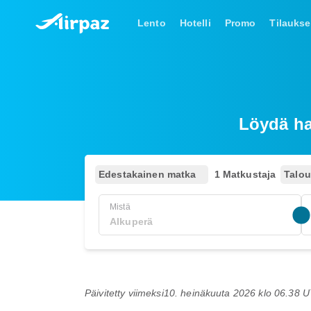
Lento
Hotelli
Promo
Tilaukse
Löydä hal
Edestakainen matka
1 Matkustaja
Talo
Mistä
Päivitetty viimeksi
10. heinäkuuta 2026 klo 06.38 