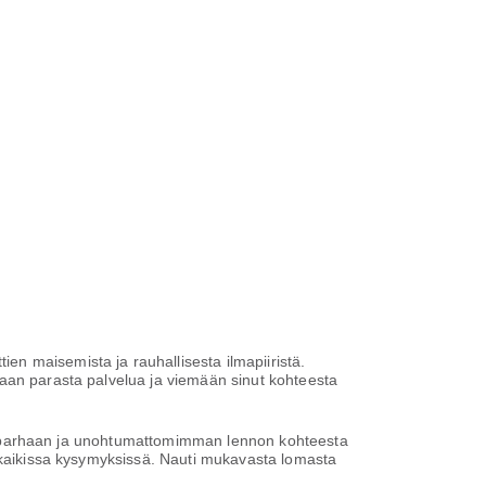
n maisemista ja rauhallisesta ilmapiiristä.
maan parasta palvelua ja viemään sinut kohteesta
okea parhaan ja unohtumattomimman lennon kohteesta
a kaikissa kysymyksissä. Nauti mukavasta lomasta