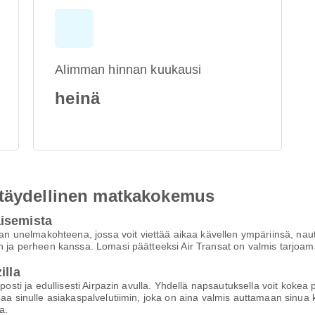
Alimman hinnan kuukausi
heinä
 täydellinen matkakokemus
isemista
nelmakohteena, jossa voit viettää aikaa kävellen ympäriinsä, nauttie
en ja perheen kanssa. Lomasi päätteeksi Air Transat on valmis tarjoa
illa
elposti ja edullisesti Airpazin avulla. Yhdellä napsautuksella voit k
joaa sinulle asiakaspalvelutiimin, joka on aina valmis auttamaan sinu
a.