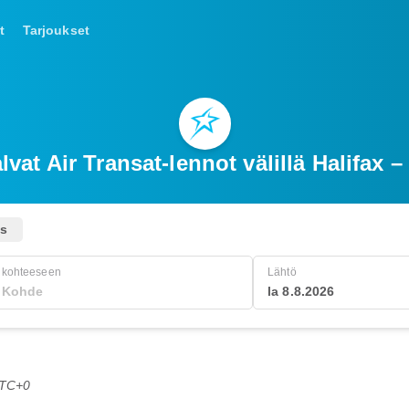
t
Tarjoukset
vat Air Transat-lennot välillä Halifax 
us
kohteeseen
Lähtö
la 8.8.2026
UTC+0