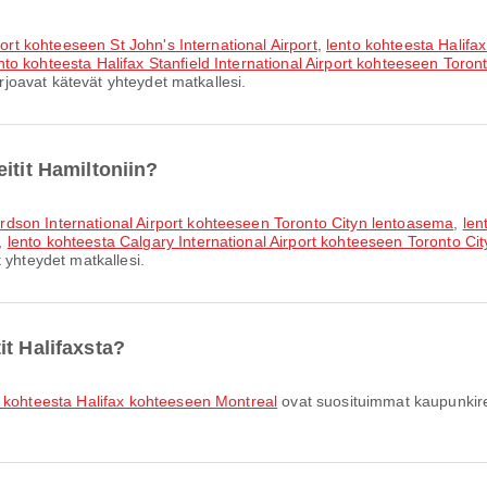
port kohteeseen St John's International Airport
,
lento kohteesta Halifax
nto kohteesta Halifax Stanfield International Airport kohteeseen Toro
arjoavat kätevät yhteydet matkallesi.
itit Hamiltoniin?
dson International Airport kohteeseen Toronto Cityn lentoasema
,
len
,
lento kohteesta Calgary International Airport kohteeseen Toronto Ci
 yhteydet matkallesi.
it Halifaxsta?
o kohteesta Halifax kohteeseen Montreal
ovat suosituimmat kaupunkireit