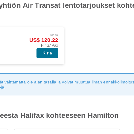
yhtiön Air Transat lentotarjoukset koh
Aloita
US$ 120.22
Hinta/ Pax
Kirja
eivät välttämättä ole ajan tasalla ja voivat muuttua ilman ennakkoilmoi
ja.
teesta Halifax kohteeseen Hamilton