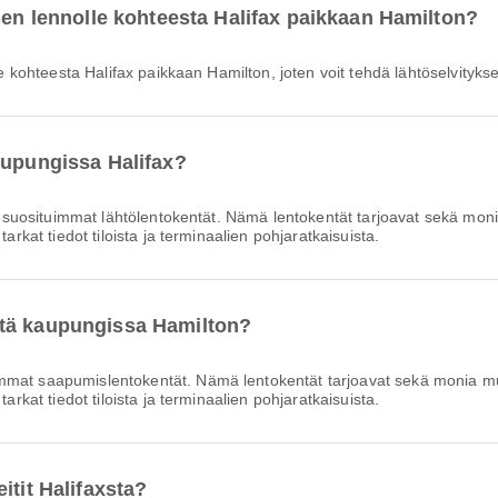
sen lennolle kohteesta Halifax paikkaan Hamilton?
olle kohteesta Halifax paikkaan Hamilton, joten voit tehdä lähtöselvityk
aupungissa Halifax?
 suosituimmat lähtölentokentät. Nämä lentokentät tarjoavat sekä m
arkat tiedot tiloista ja terminaalien pohjaratkaisuista.
ttä kaupungissa Hamilton?
immat saapumislentokentät. Nämä lentokentät tarjoavat sekä monia 
arkat tiedot tiloista ja terminaalien pohjaratkaisuista.
itit Halifaxsta?