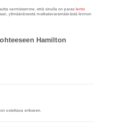
 kautta varmistamme, että sinulla on paras
lento
mukaan, ylimääräisestä matkatavaramäärästä lennon
 kohteeseen Hamilton
 on ostettava erikseen.