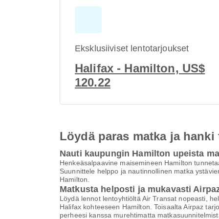
Eksklusiiviset lentotarjoukset
Halifax - Hamilton, US$
120.22
Löydä paras matka ja hanki
Nauti kaupungin Hamilton upeista ma
Henkeäsalpaavine maisemineen Hamilton tunnetaan u
Suunnittele helppo ja nautinnollinen matka ystävi
Hamilton.
Matkusta helposti ja mukavasti Airpaz
Löydä lennot lentoyhtiöltä Air Transat nopeasti, h
Halifax kohteeseen Hamilton. Toisaalta Airpaz tar
perheesi kanssa murehtimatta matkasuunnitelmist