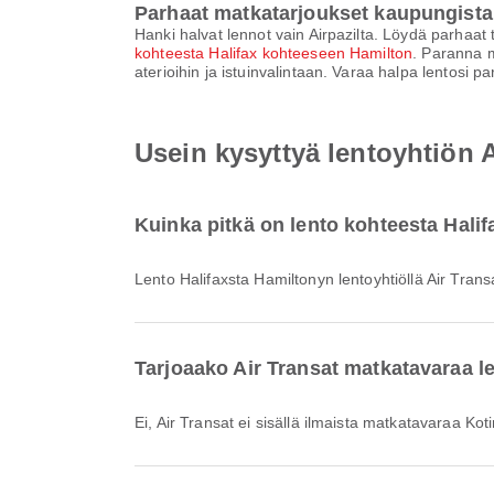
Parhaat matkatarjoukset kaupungista
Hanki halvat lennot vain Airpazilta. Löydä parhaat 
kohteesta Halifax kohteeseen Hamilton
. Paranna m
aterioihin ja istuinvalintaan. Varaa halpa lentosi 
Usein kysyttyä lentoyhtiön 
Kuinka pitkä on lento kohteesta Halif
Lento Halifaxsta Hamiltonyn lentoyhtiöllä Air Tran
Tarjoaako Air Transat matkatavaraa l
Ei, Air Transat ei sisällä ilmaista matkatavaraa 