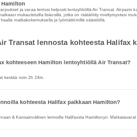
 Hamilton
tarjoukset ja varaa lentosi helposti lentoyhtiöltä Air Transat. Airpazin
atkaasi mukautetuilla lisäosilla, jotka on räätälöity mieltymystesi 
parhaalla matkakokemuksella ja lyömättömillä säästöillä.
Air Transat lennosta kohteesta Halifax
ax kohteeseen Hamilton lentoyhtiöllä Air Transat?
sat kestää noin 2h 24m.
ennoilla kohteesta Halifax paikkaan Hamilton?
Kotimaan & Kansainvälinen lennoille Halifaxsta Hamiltonyn. Matkatavarat