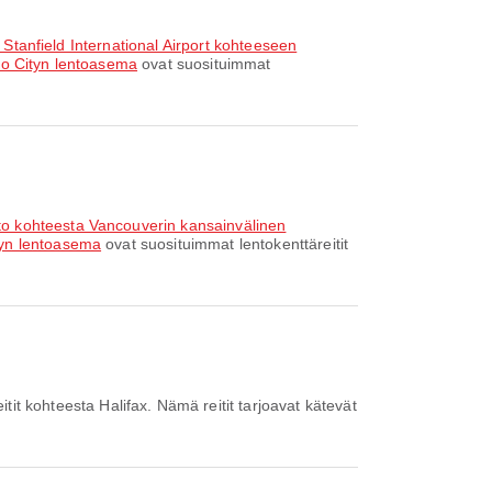
 Stanfield International Airport kohteeseen
nto Cityn lentoasema
ovat suosituimmat
to kohteesta Vancouverin kansainvälinen
tyn lentoasema
ovat suosituimmat lentokenttäreitit
it kohteesta Halifax. Nämä reitit tarjoavat kätevät