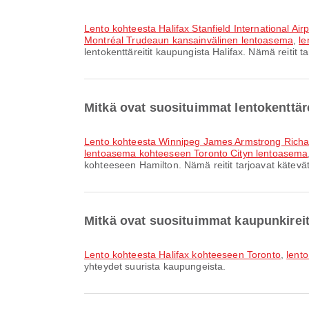
lento kohteesta Halifax Stanfield International Air
Montréal Trudeaun kansainvälinen lentoasema
,
le
lentokenttäreitit kaupungista Halifax. Nämä reitit t
Mitkä ovat suosituimmat lentokenttäre
lento kohteesta Winnipeg James Armstrong Richar
lentoasema kohteeseen Toronto Cityn lentoasema
kohteeseen Hamilton. Nämä reitit tarjoavat kätevät
Mitkä ovat suosituimmat kaupunkireit
lento kohteesta Halifax kohteeseen Toronto
,
lent
yhteydet suurista kaupungeista.