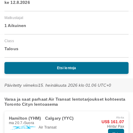
ke 12.8.2026
Matkustajat
1 Aikuinen
Class
Talous
Etsi lentoja
Päivitetty viimeksi
15. heinäkuuta 2026 klo 01.06 UTC+0
Varaa ja saat parhaat Air Transat lentotarjoukset kohteesta
Toronto Cityn lentoasema
Hamilton (YHM)
Calgary (YYC)
Aloita
US$ 161.07
ma 20.7.
Suora
Hinta/ Pax
Air Transat