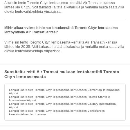
Aikaisin lento Toronto Cityn lentoasema-kentältä Air Transatn kanssa
lähtee klo 07.25. Voit tarkastella tätä aikataulua ja vertailla muita saatavilla
olevia lentovaihtoehtoja Airpazissa.
Mihin aikaan viimeisin lento lentokentältä Toronto Cityn lentoasema
lentoyhtiöllä Air Transat lähtee?
Viimeisin lento Toronto Cityn lentoasema-kentältä Air Transatn kanssa
lähtee klo 20.35. Voit tarkastella tätä aikataulua ja vertailla muita saatavilla
olevia lentovaihtoehtoja Airpazissa.
Suositeltu reitti Air Transat mukaan lentokentiltä Toronto
Cityn lentoasemasta
Lennot kohteesta Toronto Cityn lentoasema kohteeseen Edmonton International
Airport
Lennot kohteesta Toronto Cityn lentoasema kohteeseen Halifax Stanfield
International Airport
Lennot kohteesta Toronto Cityn lentoasema kohteeseen Calgary International
Airport
Lennot kohteesta Toronto Cityn lentoasema kohteeseen Vancouverin
kansainvälinen lentoasema