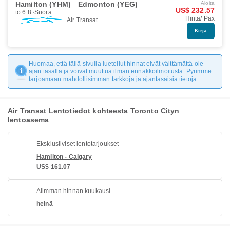
Hamilton (YHM)
Edmonton (YEG)
Aloita
US$ 232.57
to 6.8.
Suora
Hinta/ Pax
Air Transat
Kirja
Huomaa, että tällä sivulla luetellut hinnat eivät välttämättä ole
ajan tasalla ja voivat muuttua ilman ennakkoilmoitusta. Pyrimme
tarjoamaan mahdollisimman tarkkoja ja ajantasaisia tietoja.
Air Transat Lentotiedot kohteesta Toronto Cityn
lentoasema
Eksklusiiviset lentotarjoukset
Hamilton - Calgary
US$ 161.07
Alimman hinnan kuukausi
heinä