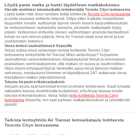
Löydä paras matka ja hanki täydellinen matkakokemus
Vieraile unelmiesi lomamatkalla lentokentältä Toronto Cityn lentoasema
Löydä kaikki mitä sinun tarvitsee tietää kohteesta
Toronto Cityn lentoasema
ja aloita seuraava seikkailu helposti. Olitpa sitten matkalla romanttiseen
kaupunkiin lomalle, kulttuurista täynnä oleviin eloisiin kaupunkikeskuksiin
tai rentoutumiseen rauhallisilla rannoilla, jokaiselle matkailijalle löytyy
jotakin. Valikoimasi ulottuvilla olevien vaihtoehtojen ansiosta ihanteellinen
kohde on vain lennon päässä. Anna Air Transat viedä sinut sinne ja koe
unohtumaton kokemus.
Varaa lentosi saumattomasti Airpazilla
Airpaz auttaa sinua varaamaan lentoja kohteesta Toronto Cityn
lentoasema lentoyhtiöltä Air Transat. Miksi valita Airpaz? Tarjoamme
saumattoman varauskokemuksen, kilpailukykyiset hinnat ja erinomaisen
asiakastuen varmistaaksemme, että matkasi on sujuva ja nautinnollinen.
Olipa sinulla erityispyyntöjä tai tarvitsetko apua missä tahansa matkasi
vaiheessa, omistautunut tiimimme on käytettävissä 24/7 auttamaan sinua
ihastuttavan matkan järjestämisessä.
Tutustu Airpazin erikoistarjouksiin
Airpazin avulla saat halvimmat lennot unelmiesi kohteeseen. Nauti lomasta
rakkaidesi kanssa murehtimatta budjetistasi, sillä Airpaz tarjoaa sinulle
lukuisia erikoistarjouksia. Varaa halpa
lento kohteesta Toronto Cityn
lentoasema
Airpazilta, niin saat parhaan matkakokemuksen ja lyömättömät
säästöt.
Tarkista lentoyhtiön Air Transat lentoaikataulu kohteesta
Toronto Cityn lentoasema