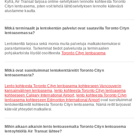
Kyllä, Air Transat tarjoaa online-selvityksen lennolle kohteesta Toronto
Cityn lentoasema, joten voit tehdä lähtöselvityksen lennolle kätevästi
alustamme kautta.
Mitkä terminaalit ja lentokentän palvelut ovat saatavilla Toronto Cityn
lentoasemassa?
Lentokenttä tarjoaa sekä monia muita palveluja matkakokemuksesi
parantamiseksi. Tarkemmat tiedot palveluista ja terminaalien
pohjakartoista löydät osoitteesta
Toronto Cityn lentoasema
.
Mitkä ovat suosituimmat lentokenttäreitit Toronto Cityn
lentoasemasta?
lento kohteesta Toronto Cityn lentoasema kohteeseen Vancouverin
kansainvälinen lentoasema
,
lento kohteesta Toronto Cityn lentoasema
kohteeseen Calgary International Airport
,
lento kohteesta Toronto Cityn
lentoasema kohteeseen Edmonton International Airport
ovat suosituimmat
lentokenttäreitit kohteesta Toronto Cityn lentoasema. Nämä reitit tarjoavat
kätevät yhteydet matkallesi.
Mihin aikaan aikaisin lento lentoasemalta Toronto Cityn lentoasema
lentoyhtiöllä Air Transat lähtee?