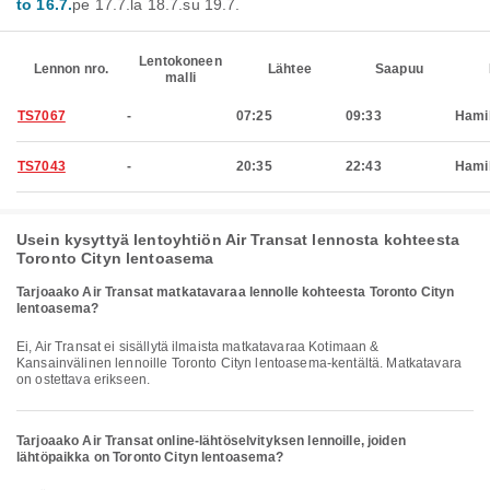
to 16.7.
pe 17.7.
la 18.7.
su 19.7.
Lentokoneen
Lennon nro.
Lähtee
Saapuu
malli
TS7067
-
07:25
09:33
Hami
TS7043
-
20:35
22:43
Hami
Usein kysyttyä lentoyhtiön Air Transat lennosta kohteesta
Toronto Cityn lentoasema
Tarjoaako Air Transat matkatavaraa lennolle kohteesta Toronto Cityn
lentoasema?
Ei, Air Transat ei sisällytä ilmaista matkatavaraa Kotimaan &
Kansainvälinen lennoille Toronto Cityn lentoasema-kentältä. Matkatavara
on ostettava erikseen.
Tarjoaako Air Transat online-lähtöselvityksen lennoille, joiden
lähtöpaikka on Toronto Cityn lentoasema?