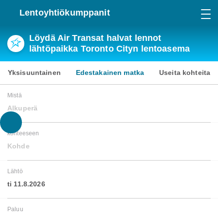
Lentoyhtiökumppanit
Löydä Air Transat halvat lennot
lähtöpaikka Toronto Cityn lentoasema
Yksisuuntainen
Edestakainen matka
Useita kohteita
Mistä
Alkuperä
kohteeseen
Kohde
Lähtö
ti 11.8.2026
Paluu