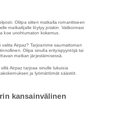
elposti. Olitpa sitten matkalla romanttiseen
lle matkailijalle löytyy jotakin. Valikoimasi
ne ja koe unohtumaton kokemus.
ksi valita Airpaz? Tarjoamme saumattoman
ollinen. Olipa sinulla erityispyyntöjä tai
uttavan matkan järjestämisessä.
llä Airpaz tarjoaa sinulle lukuisia
tkakokemuksen ja lyömättömät säästöt.
erin kansainvälinen