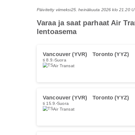
Päivitetty viimeksi
25. heinäkuuta 2026 klo 21.20 
Varaa ja saat parhaat Air T
lentoasema
Vancouver (YVR)
Toronto (YYZ)
ti 8.9.
Suora
Air Transat
Vancouver (YVR)
Toronto (YYZ)
ti 15.9.
Suora
Air Transat