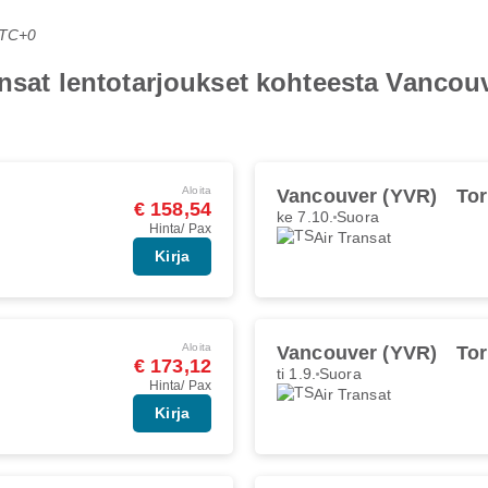
UTC+0
ransat lentotarjoukset kohteesta Vancou
Aloita
Vancouver (YVR)
Tor
€ 158,54
ke 7.10.
Suora
Hinta/ Pax
Air Transat
Kirja
Aloita
Vancouver (YVR)
Tor
€ 173,12
ti 1.9.
Suora
Hinta/ Pax
Air Transat
Kirja