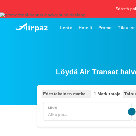
Säästä pal
Lento
Hotelli
Promo
Tilaukse
Löydä Air Transat hal
Edestakainen matka
1 Matkustaja
Talo
Mistä