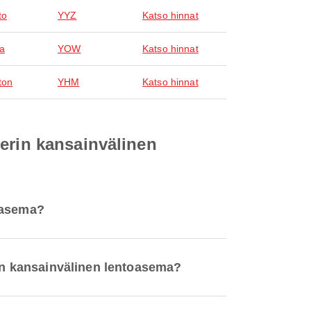
to
YYZ
Katso hinnat
a
YOW
Katso hinnat
ton
YHM
Katso hinnat
erin kansainvälinen
toasema?
rin kansainvälinen lentoasema?