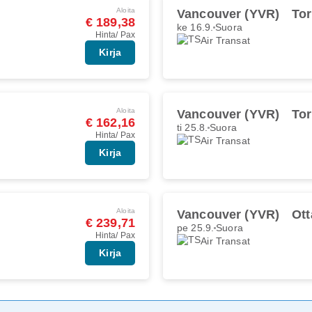
Aloita
Vancouver (YVR)
Tor
€ 189,38
ke 16.9.
Suora
Hinta/ Pax
Air Transat
Kirja
Aloita
Vancouver (YVR)
Tor
€ 162,16
ti 25.8.
Suora
Hinta/ Pax
Air Transat
Kirja
Aloita
Vancouver (YVR)
Ot
€ 239,71
pe 25.9.
Suora
Hinta/ Pax
Air Transat
Kirja