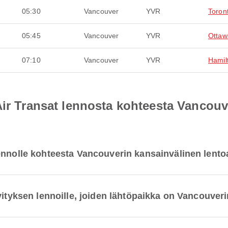
05:30
Vancouver
YVR
Toron
05:45
Vancouver
YVR
Ottaw
07:10
Vancouver
YVR
Hamil
Air Transat lennosta kohteesta Vancouv
lennolle kohteesta Vancouverin kansainvälinen len
lvityksen lennoille, joiden lähtöpaikka on Vancouve