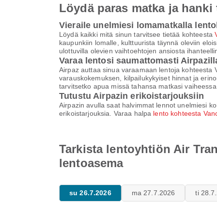
Löydä paras matka ja hanki
Vieraile unelmiesi lomamatkalla lent
Löydä kaikki mitä sinun tarvitsee tietää kohteesta
kaupunkiin lomalle, kulttuurista täynnä oleviin elois
ulottuvilla olevien vaihtoehtojen ansiosta ihante
Varaa lentosi saumattomasti Airpazill
Airpaz auttaa sinua varaamaan lentoja kohteesta 
varauskokemuksen, kilpailukykyiset hinnat ja erino
tarvitsetko apua missä tahansa matkasi vaiheessa
Tutustu Airpazin erikoistarjouksiin
Airpazin avulla saat halvimmat lennot unelmiesi koh
erikoistarjouksia. Varaa halpa
lento kohteesta Van
Tarkista lentoyhtiön Air Tr
lentoasema
su 26.7.2026
ma 27.7.2026
ti 28.