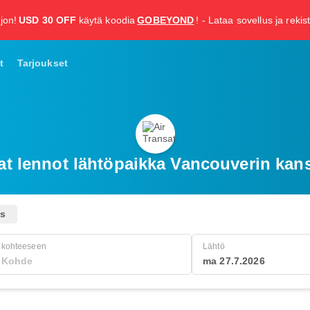
jon!
USD 30 OFF
käytä koodia
GOBEYOND
! - Lataa sovellus ja rekis
t
Tarjoukset
vat lennot lähtöpaikka Vancouverin kan
us
kohteeseen
Lähtö
ma 27.7.2026