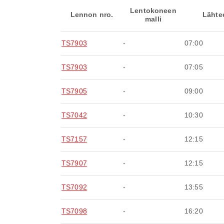
Lentokoneen
Lennon nro.
Lähte
malli
TS7903
-
07:00
TS7903
-
07:05
TS7905
-
09:00
TS7042
-
10:30
TS7157
-
12:15
TS7907
-
12:15
TS7092
-
13:55
TS7098
-
16:20