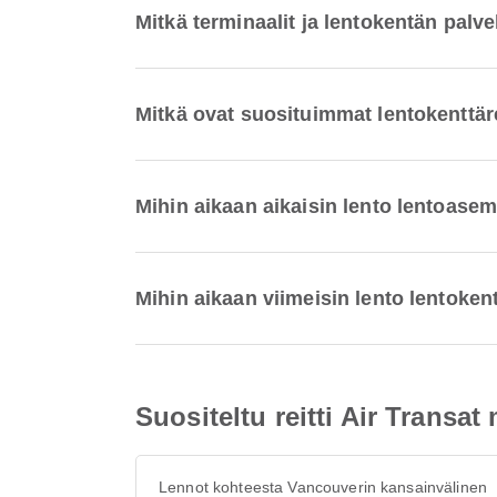
Mitkä terminaalit ja lentokentän pal
Mitkä ovat suosituimmat lentokenttär
Mihin aikaan aikaisin lento lentoasem
Mihin aikaan viimeisin lento lentoken
Suositeltu reitti Air Trans
Lennot kohteesta Vancouverin kansainvälinen