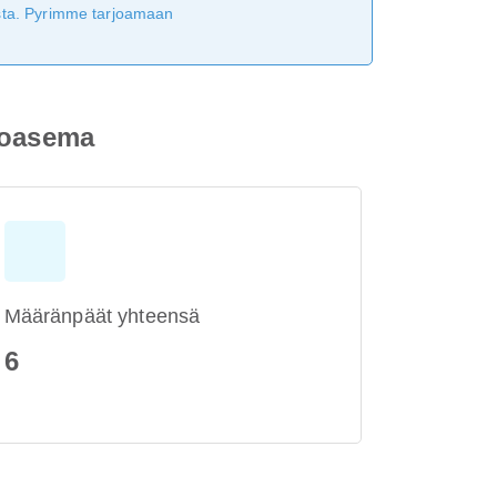
tusta. Pyrimme tarjoamaan
ntoasema
Määränpäät yhteensä
6