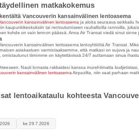
 täydellinen matkakokemus
okentältä Vancouverin kansainvälinen lentoasema
Vancouverin kansainvälinen lentoasema
ja aloita seuraava seikkailu h
iin kaupunkikeskuksiin tai rentoutumiseen rauhallisilla rannoilla, jokaise
ellinen kohde on vain lennon päässä. Anna Air Transat viedä sinut sin
a
Vancouverin kansainvälinen lentoasema lentoyhtiöltä Air Transat. Mi
maisen asiakastuen varmistaaksemme, että matkasi on sujuva ja nautinn
, omistautunut tiimimme on käytettävissä 24/7 auttamaan sinua ihast
teeseen. Nauti lomasta rakkaidesi kanssa murehtimatta budjetistasi, si
couverin kansainvälinen lentoasema
Airpazilta, niin saat parhaan ma
ansat lentoaikataulu kohteesta Vancouv
7.2026
ke 29.7.2026