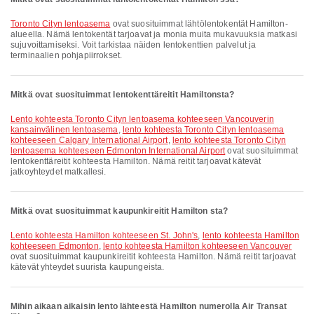
Toronto Cityn lentoasema
ovat suosituimmat lähtölentokentät Hamilton-
alueella. Nämä lentokentät tarjoavat ja monia muita mukavuuksia matkasi
sujuvoittamiseksi. Voit tarkistaa näiden lentokenttien palvelut ja
terminaalien pohjapiirrokset.
Mitkä ovat suosituimmat lentokenttäreitit Hamiltonsta?
lento kohteesta Toronto Cityn lentoasema kohteeseen Vancouverin
kansainvälinen lentoasema
,
lento kohteesta Toronto Cityn lentoasema
kohteeseen Calgary International Airport
,
lento kohteesta Toronto Cityn
lentoasema kohteeseen Edmonton International Airport
ovat suosituimmat
lentokenttäreitit kohteesta Hamilton. Nämä reitit tarjoavat kätevät
jatkoyhteydet matkallesi.
Mitkä ovat suosituimmat kaupunkireitit Hamilton sta?
lento kohteesta Hamilton kohteeseen St. John's
,
lento kohteesta Hamilton
kohteeseen Edmonton
,
lento kohteesta Hamilton kohteeseen Vancouver
ovat suosituimmat kaupunkireitit kohteesta Hamilton. Nämä reitit tarjoavat
kätevät yhteydet suurista kaupungeista.
Mihin aikaan aikaisin lento lähteestä Hamilton numerolla Air Transat