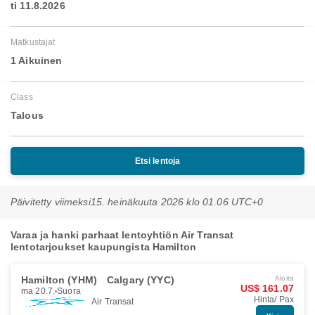
ti 11.8.2026
Matkustajat
1 Aikuinen
Class
Talous
Etsi lentoja
Päivitetty viimeksi
15. heinäkuuta 2026 klo 01.06 UTC+0
Varaa ja hanki parhaat lentoyhtiön Air Transat
lentotarjoukset kaupungista Hamilton
Hamilton (YHM)
Calgary (YYC)
Aloita
US$ 161.07
ma 20.7.
Suora
Hinta/ Pax
Air Transat