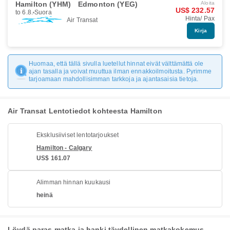
Hamilton (YHM)
Edmonton (YEG)
Aloita
US$ 232.57
to 6.8.
Suora
Hinta/ Pax
Air Transat
Kirja
Huomaa, että tällä sivulla luetellut hinnat eivät välttämättä ole
ajan tasalla ja voivat muuttua ilman ennakkoilmoitusta. Pyrimme
tarjoamaan mahdollisimman tarkkoja ja ajantasaisia tietoja.
Air Transat Lentotiedot kohteesta Hamilton
Eksklusiiviset lentotarjoukset
Hamilton - Calgary
US$ 161.07
Alimman hinnan kuukausi
heinä
Löydä paras matka ja hanki täydellinen matkakokemus