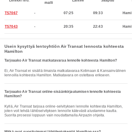
Lennon nro.
Lähtee
Saapuu
malli
TS7067
-
07:25
09:33
Hami
TS7043
-
20:35
22:43
Hami
Usein kysyttyä lentoyhtiön Air Transat lennosta kohteesta
Hamilton
Tarjoaako Air Transat matkatavaraa lennolle kohteesta Hamilton?
Ei, Air Transat ei sisällä ilmaista matkatavaraa Kotimaan & Kansainvälinen
lennoilla kohteesta Hamilton. Matkatavara on ostettava erikseen.
Tarjoaako Air Transat online-sisäänkirjautumisen lennolle kohteesta
Hamilton?
Kyllä, Air Transat tarjoaa online-selvityksen lennolle kohteesta Hamilton,
joten voit tehdä lähtöselvityksen lennolle kätevästi alustamme kautta.
Suorita prosessi loppuun vain noudattamalla Airpazin ohjeita.
Mitkä ovat suosituimmat lähtölentokentät Hamilton ssa?