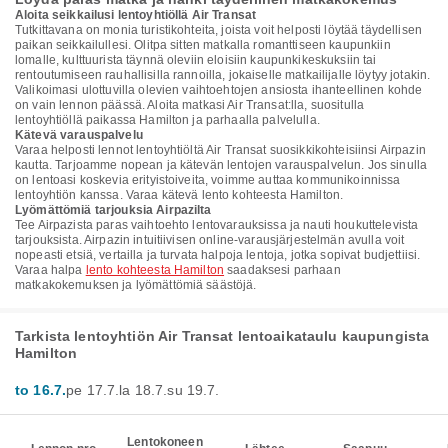
Aloita seikkailusi lentoyhtiöllä Air Transat
Tutkittavana on monia turistikohteita, joista voit helposti löytää täydellisen
paikan seikkailullesi. Olitpa sitten matkalla romanttiseen kaupunkiin
lomalle, kulttuurista täynnä oleviin eloisiin kaupunkikeskuksiin tai
rentoutumiseen rauhallisilla rannoilla, jokaiselle matkailijalle löytyy jotakin.
Valikoimasi ulottuvilla olevien vaihtoehtojen ansiosta ihanteellinen kohde
on vain lennon päässä. Aloita matkasi Air Transat:lla, suositulla
lentoyhtiöllä paikassa Hamilton ja parhaalla palvelulla.
Kätevä varauspalvelu
Varaa helposti lennot lentoyhtiöltä Air Transat suosikkikohteisiinsi Airpazin
kautta. Tarjoamme nopean ja kätevän lentojen varauspalvelun. Jos sinulla
on lentoasi koskevia erityistoiveita, voimme auttaa kommunikoinnissa
lentoyhtiön kanssa. Varaa kätevä lento kohteesta Hamilton.
Lyömättömiä tarjouksia Airpazilta
Tee Airpazista paras vaihtoehto lentovarauksissa ja nauti houkuttelevista
tarjouksista. Airpazin intuitiivisen online-varausjärjestelmän avulla voit
nopeasti etsiä, vertailla ja turvata halpoja lentoja, jotka sopivat budjettiisi.
Varaa halpa
lento kohteesta Hamilton
saadaksesi parhaan
matkakokemuksen ja lyömättömiä säästöjä.
Tarkista lentoyhtiön Air Transat lentoaikataulu kaupungista
Hamilton
to 16.7.
pe 17.7.
la 18.7.
su 19.7.
Lentokoneen