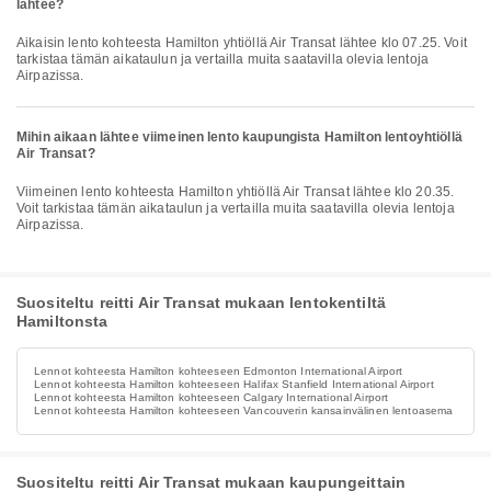
lähtee?
Aikaisin lento kohteesta Hamilton yhtiöllä Air Transat lähtee klo 07.25. Voit
tarkistaa tämän aikataulun ja vertailla muita saatavilla olevia lentoja
Airpazissa.
Mihin aikaan lähtee viimeinen lento kaupungista Hamilton lentoyhtiöllä
Air Transat?
Viimeinen lento kohteesta Hamilton yhtiöllä Air Transat lähtee klo 20.35.
Voit tarkistaa tämän aikataulun ja vertailla muita saatavilla olevia lentoja
Airpazissa.
Suositeltu reitti Air Transat mukaan lentokentiltä
Hamiltonsta
Lennot kohteesta Hamilton kohteeseen Edmonton International Airport
Lennot kohteesta Hamilton kohteeseen Halifax Stanfield International Airport
Lennot kohteesta Hamilton kohteeseen Calgary International Airport
Lennot kohteesta Hamilton kohteeseen Vancouverin kansainvälinen lentoasema
Suositeltu reitti Air Transat mukaan kaupungeittain