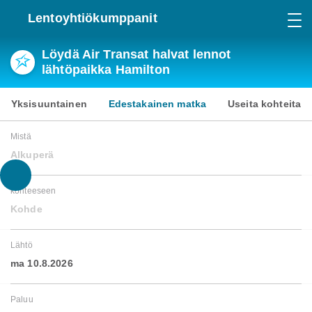
Lentoyhtiökumppanit
Löydä Air Transat halvat lennot
lähtöpaikka Hamilton
Yksisuuntainen
Edestakainen matka
Useita kohteita
Mistä
Alkuperä
kohteeseen
Kohde
Lähtö
ma 10.8.2026
Paluu