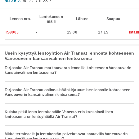
su 26.7.
ma 27.7.
ti 28.7.
Lentokoneen
Lennon nro.
Lähtee
Saapuu
malli
TS8003
-
15:00
17:15
Istan
Usein kysyttyä lentoyhtiön Air Transat lennosta kohteeseen
Vancouverin kansainvälinen lentoasema
Tarjoaako Air Transat matkatavaraa lennoilla kohteeseen Vancouverin
kansainvälinen lentoasema?
Tarjoaako Air Transat online-sisäänkirjautumisen lennolle kohteeseen
Vancouverin kansainvälinen lentoasema?
Kuinka pitkä lento lentokentälle Vancouverin kansainvälinen
lentoasema on lentoyhtiöllä Air Transat?
Mitkä terminaalit ja lentokentän palvelut ovat saatavilla Vancouverin
kansainvälinen lentoasema ssa?