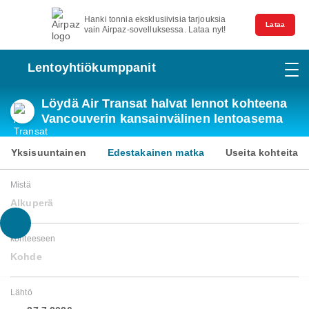
Hanki tonnia eksklusiivisia tarjouksia
Lataa
vain Airpaz-sovelluksessa. Lataa nyt!
Lentoyhtiökumppanit
Löydä Air Transat halvat lennot kohteena
Vancouverin kansainvälinen lentoasema
Yksisuuntainen
Edestakainen matka
Useita kohteita
Mistä
Alkuperä
kohteeseen
Kohde
Lähtö