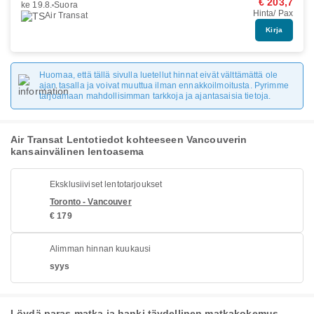
€ 203,7
ke 19.8.
Suora
Hinta/ Pax
Air Transat
Kirja
Huomaa, että tällä sivulla luetellut hinnat eivät välttämättä ole
ajan tasalla ja voivat muuttua ilman ennakkoilmoitusta. Pyrimme
tarjoamaan mahdollisimman tarkkoja ja ajantasaisia tietoja.
Air Transat Lentotiedot kohteeseen Vancouverin
kansainvälinen lentoasema
Eksklusiiviset lentotarjoukset
Toronto - Vancouver
€ 179
Alimman hinnan kuukausi
syys
Löydä paras matka ja hanki täydellinen matkakokemus