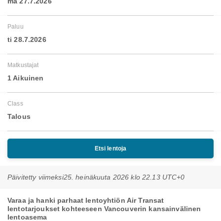
ma 27.7.2026
Paluu
ti 28.7.2026
Matkustajat
1 Aikuinen
Class
Talous
Etsi lentoja
Päivitetty viimeksi
25. heinäkuuta 2026 klo 22.13 UTC+0
Varaa ja hanki parhaat lentoyhtiön Air Transat
lentotarjoukset kohteeseen Vancouverin kansainvälinen
lentoasema