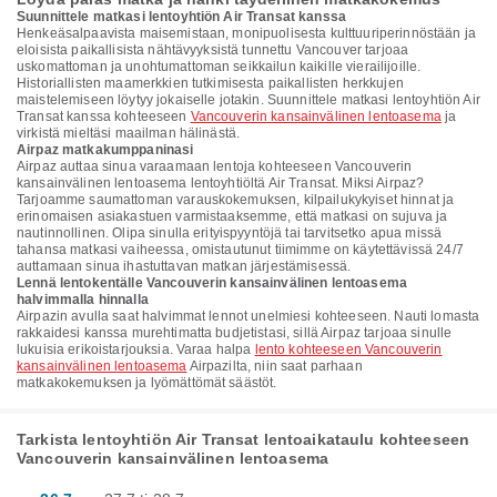
Suunnittele matkasi lentoyhtiön Air Transat kanssa
Henkeäsalpaavista maisemistaan, monipuolisesta kulttuuriperinnöstään ja
eloisista paikallisista nähtävyyksistä tunnettu Vancouver tarjoaa
uskomattoman ja unohtumattoman seikkailun kaikille vierailijoille.
Historiallisten maamerkkien tutkimisesta paikallisten herkkujen
maistelemiseen löytyy jokaiselle jotakin. Suunnittele matkasi lentoyhtiön Air
Transat kanssa kohteeseen
Vancouverin kansainvälinen lentoasema
ja
virkistä mieltäsi maailman hälinästä.
Airpaz matkakumppaninasi
Airpaz auttaa sinua varaamaan lentoja kohteeseen Vancouverin
kansainvälinen lentoasema lentoyhtiöltä Air Transat. Miksi Airpaz?
Tarjoamme saumattoman varauskokemuksen, kilpailukykyiset hinnat ja
erinomaisen asiakastuen varmistaaksemme, että matkasi on sujuva ja
nautinnollinen. Olipa sinulla erityispyyntöjä tai tarvitsetko apua missä
tahansa matkasi vaiheessa, omistautunut tiimimme on käytettävissä 24/7
auttamaan sinua ihastuttavan matkan järjestämisessä.
Lennä lentokentälle Vancouverin kansainvälinen lentoasema
halvimmalla hinnalla
Airpazin avulla saat halvimmat lennot unelmiesi kohteeseen. Nauti lomasta
rakkaidesi kanssa murehtimatta budjetistasi, sillä Airpaz tarjoaa sinulle
lukuisia erikoistarjouksia. Varaa halpa
lento kohteeseen Vancouverin
kansainvälinen lentoasema
Airpazilta, niin saat parhaan
matkakokemuksen ja lyömättömät säästöt.
Tarkista lentoyhtiön Air Transat lentoaikataulu kohteeseen
Vancouverin kansainvälinen lentoasema