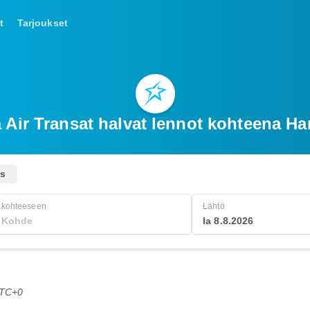
t
Tarjoukset
 Air Transat halvat lennot kohteena Ha
us
kohteeseen
Lähtö
la 8.8.2026
UTC+0