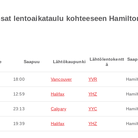
ansat lentoaikataulu kohteeseen Hamilto
Lähtölentokentt
Saap
e
Saapuu
Lähtökaupunki
ä
18:00
Vancouver
YVR
Hamil
12:59
Halifax
YHZ
Hamil
23:13
Calgary
YYC
Hamil
19:39
Halifax
YHZ
Hamil