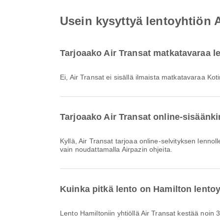
Usein kysyttyä lentoyhtiön 
Tarjoaako Air Transat matkatavaraa 
Ei, Air Transat ei sisällä ilmaista matkatavaraa 
Tarjoaako Air Transat online-sisäänk
Kyllä, Air Transat tarjoaa online-selvityksen lennolle kohteeseen Hamilton, joten voit tehdä lähtöselvityksen lennolle kätevästi alustamme kautta. Suorita prosessi loppuun
vain noudattamalla Airpazin ohjeita.
Kuinka pitkä lento on Hamilton lentoy
Lento Hamiltoniin yhtiöllä Air Transat kestää noin