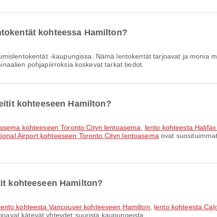
ntokentät kohteessa Hamilton?
mislentokentät -kaupungissa. Nämä lentokentät tarjoavat ja monia m
minaalien pohjapiirroksia koskevat tarkat tiedot.
eitit kohteeseen Hamilton?
toasema kohteeseen Toronto Cityn lentoasema
,
lento kohteesta Halifax
tional Airport kohteeseen Toronto Cityn lentoasema
ovat suosituimmat 
tit kohteeseen Hamilton?
lento kohteesta Vancouver kohteeseen Hamilton
,
lento kohteesta Cal
rjoavat kätevät yhteydet suurista kaupungeista.