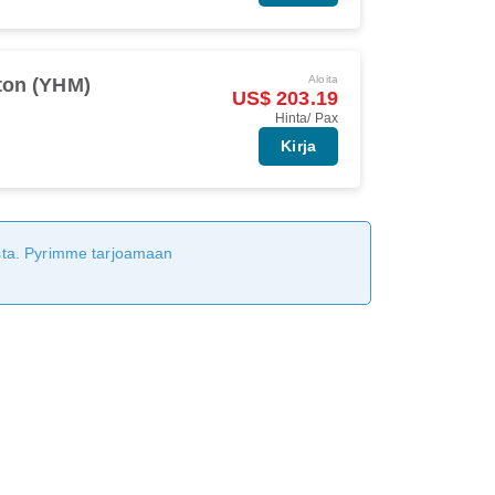
Aloita
ton (YHM)
US$ 203.19
Hinta/ Pax
Kirja
tusta. Pyrimme tarjoamaan