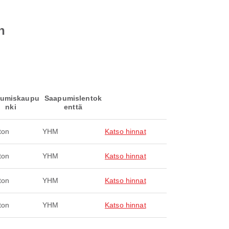
n
umiskaupu
Saapumislentok
nki
enttä
ton
YHM
Katso hinnat
ton
YHM
Katso hinnat
ton
YHM
Katso hinnat
ton
YHM
Katso hinnat