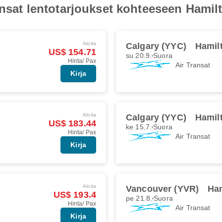
ransat lentotarjoukset kohteeseen Hamil
Aloita
Calgary (YYC)
Hamil
US$ 154.71
su 20.9.
Suora
Hinta/ Pax
Air Transat
Kirja
Aloita
Calgary (YYC)
Hamil
US$ 183.44
ke 15.7.
Suora
Hinta/ Pax
Air Transat
Kirja
Aloita
Vancouver (YVR)
Ha
US$ 193.4
pe 21.8.
Suora
Hinta/ Pax
Air Transat
Kirja