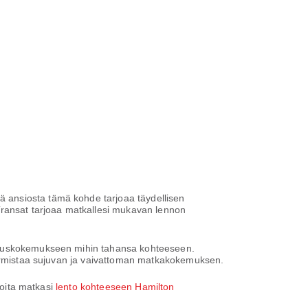
 ansiosta tämä kohde tarjoaa täydellisen
Transat tarjoaa matkallesi mukavan lennon
arauskokemukseen mihin tahansa kohteeseen.
 varmistaa sujuvan ja vaivattoman matkakokemuksen.
loita matkasi
lento kohteeseen Hamilton