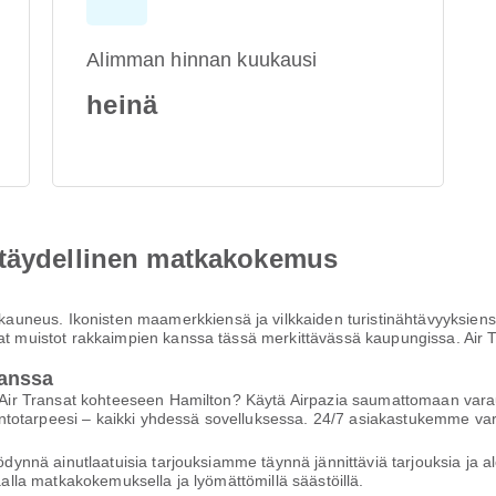
Alimman hinnan kuukausi
heinä
 täydellinen matkakokemus
neus. Ikonisten maamerkkiensä ja vilkkaiden turistinähtävyyksiensä
aat muistot rakkaimpien kanssa tässä merkittävässä kaupungissa. Air 
anssa
llä Air Transat kohteeseen Hamilton? Käytä Airpazia saumattomaan v
dä lentotarpeesi – kaikki yhdessä sovelluksessa. 24/7 asiakastukemme
yödynnä ainutlaatuisia tarjouksiamme täynnä jännittäviä tarjouksia ja a
haalla matkakokemuksella ja lyömättömillä säästöillä.