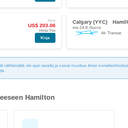
Aloita
Calgary (YYC)
Hamil
US$ 203.06
ma 24.8.
Suora
Hinta/ Pax
Air Transat
Kirja
eivät välttämättä ole ajan tasalla ja voivat muuttua ilman ennakkoilmoi
ja.
teeseen Hamilton