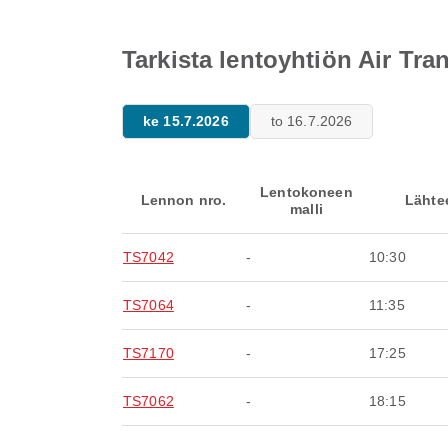
Tarkista lentoyhtiön Air Tr
ke 15.7.2026
to 16.7.2026
Lentokoneen
Lennon nro.
Lähte
malli
TS7042
-
10:30
TS7064
-
11:35
TS7170
-
17:25
TS7062
-
18:15