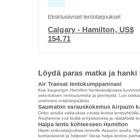
Eksklusiiviset lentotarjoukset
Calgary - Hamilton, US$
154.71
Löydä paras matka ja hanki
Air Transat lentokumppaninasi
Koe kaupungin Hamilton henkeäsalpaava luonnonkau
sekoituksen rentoutumista ja jännitystä. Luo rakk
unelmiesi määränpäähän.
Saumaton varauskokemus Airpazin k
Onko sinulla vaikeuksia varata lentoa lentoyhtiö
Avullamme voit lisätä erityistoiveita ja räätälöi
Halpa lento kohteeseen Hamilton
Hanki erikoistarjouksia lennolle Airpazin avulla. H
luottavaisesti ja helposti! Varaa halpa lentosi par