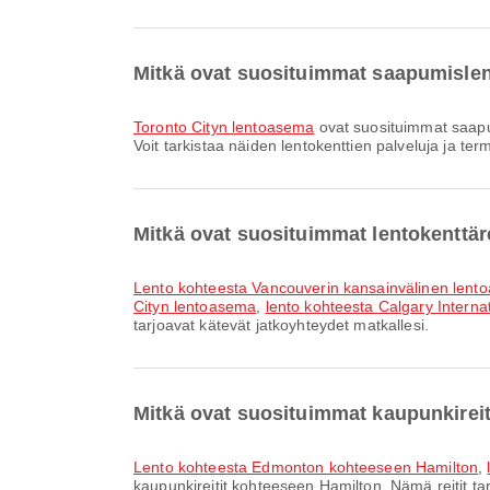
Mitkä ovat suosituimmat saapumisle
Toronto Cityn lentoasema
ovat suosituimmat saapu
Voit tarkistaa näiden lentokenttien palveluja ja ter
Mitkä ovat suosituimmat lentokenttär
lento kohteesta Vancouverin kansainvälinen len
Cityn lentoasema
,
lento kohteesta Calgary Interna
tarjoavat kätevät jatkoyhteydet matkallesi.
Mitkä ovat suosituimmat kaupunkirei
lento kohteesta Edmonton kohteeseen Hamilton
,
kaupunkireitit kohteeseen Hamilton. Nämä reitit ta