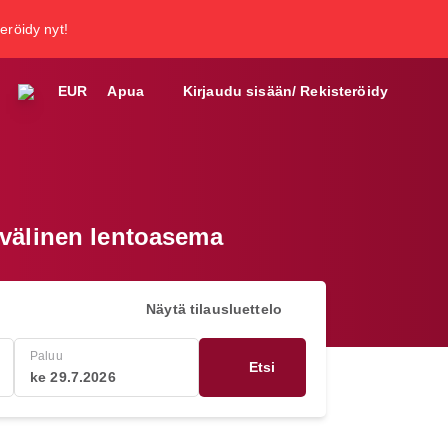
teröidy nyt!
EUR
Apua
Kirjaudu sisään/ Rekisteröidy
nvälinen lentoasema
Näytä tilausluettelo
Paluu
Etsi
ke 29.7.2026