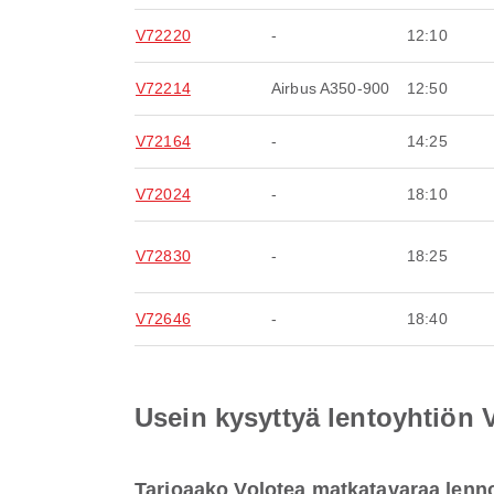
V72220
-
12:10
V72214
Airbus A350-900
12:50
V72164
-
14:25
V72024
-
18:10
V72830
-
18:25
V72646
-
18:40
Usein kysyttyä lentoyhtiön 
Tarjoaako Volotea matkatavaraa lenn