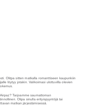
sti. Olitpa sitten matkalla romanttiseen kaupunkiin
alle löytyy jotakin. Valikoimasi ulottuvilla olevien
 kokemus.
ita Airpaz? Tarjoamme saumattoman
ollinen. Olipa sinulla erityispyyntöjä tai
uttavan matkan järjestämisessä.