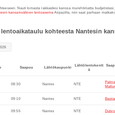
teeseen. Nauti lomasta rakkaidesi kanssa murehtimatta budjetistasi, si
tesin kansainvälinen lentoasema
Airpazilta, niin saat parhaan matka
a lentoaikataulu kohteesta Nantesin ka
2026
Lähtölentokentt
Saap
e
Saapuu
Lähtökaupunki
ä
Palma
08:30
Nantes
NTE
Mallo
09:10
Nantes
NTE
Basti
09:55
Nantes
NTE
Dubro