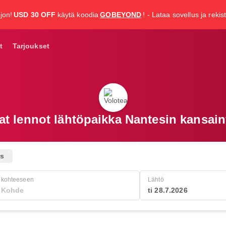
jon!
USD 30 OFF
käytä koodia
GOBEYOND
! - Lataa sovellus ja rekis
t
Tarjoukset
at lennot lähtöpaikka Nantesin kansai
us
kohteeseen
Lähtö
ti 28.7.2026