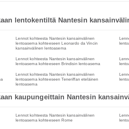
ukaan lentokentiltä Nantesin kansainväl
Lennot kohteesta Nantesin kansainvälinen
Lenno
lentoasema kohteeseen Leonardo da Vincin
lent
kansainvälinen lentoasema
Lennot kohteesta Nantesin kansainvälinen
Lenno
lentoasema kohteeseen Brindisin lentoasema
lent
Lennot kohteesta Nantesin kansainvälinen
Lenno
ma
lentoasema kohteeseen Teneriffan eteläinen
lent
lentoasema
ukaan kaupungeittain Nantesin kansain
Lennot kohteesta Nantesin kansainvälinen
Lenno
lentoasema kohteeseen Rome
lent