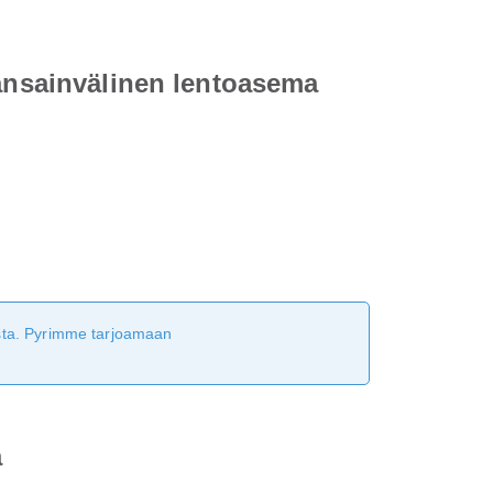
kansainvälinen lentoasema
tusta. Pyrimme tarjoamaan
a