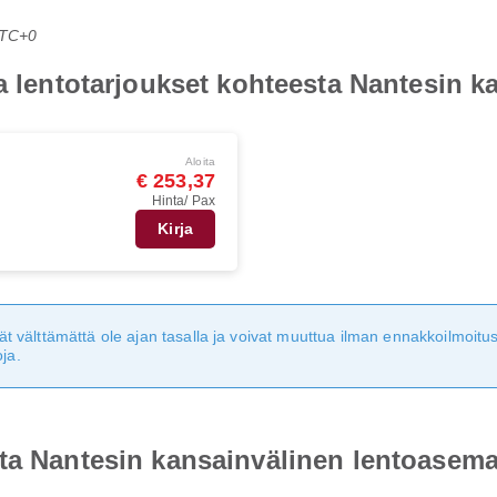
UTC+0
ea lentotarjoukset kohteesta Nantesin 
Aloita
€ 253,37
Hinta/ Pax
Kirja
eivät välttämättä ole ajan tasalla ja voivat muuttua ilman ennakkoilmoi
ja.
sta Nantesin kansainvälinen lentoasem