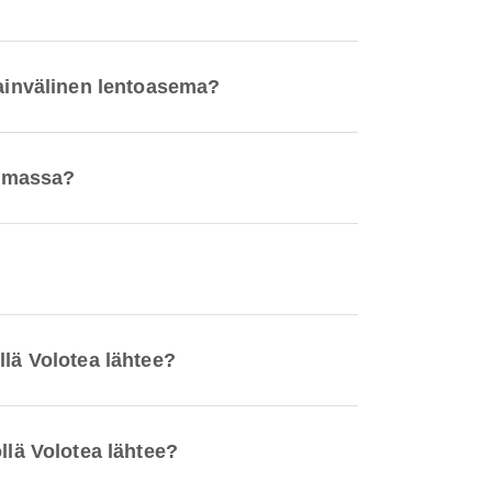
sainvälinen lentoasema?
semassa?
llä Volotea lähtee?
llä Volotea lähtee?