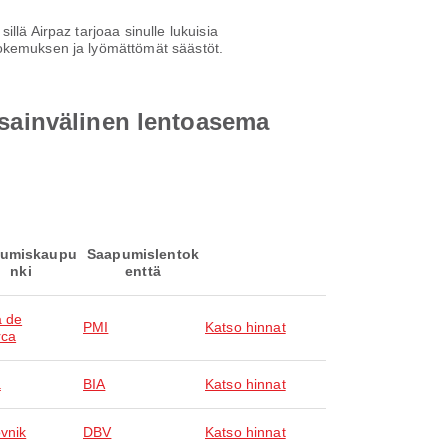
llä Airpaz tarjoaa sinulle lukuisia
kokemuksen ja lyömättömät säästöt.
nsainvälinen lentoasema
umiskaupu
Saapumislentok
nki
enttä
 de
PMI
Katso hinnat
rca
a
BIA
Katso hinnat
vnik
DBV
Katso hinnat