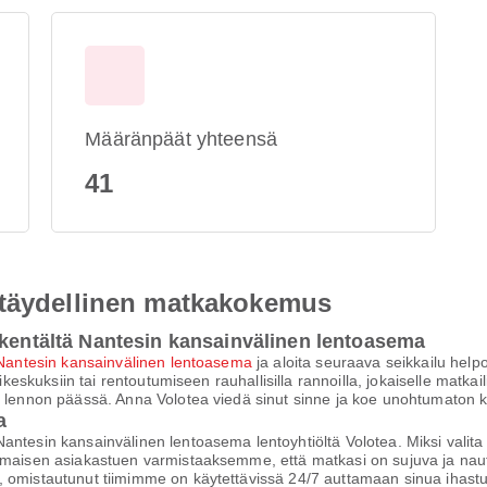
Määränpäät yhteensä
41
 täydellinen matkakokemus
okentältä Nantesin kansainvälinen lentoasema
Nantesin kansainvälinen lentoasema
ja aloita seuraava seikkailu helpo
keskuksiin tai rentoutumiseen rauhallisilla rannoilla, jokaiselle matkailij
in lennon päässä. Anna Volotea viedä sinut sinne ja koe unohtumaton
a
Nantesin kansainvälinen lentoasema lentoyhtiöltä Volotea. Miksi val
maisen asiakastuen varmistaaksemme, että matkasi on sujuva ja nautinn
, omistautunut tiimimme on käytettävissä 24/7 auttamaan sinua ihast