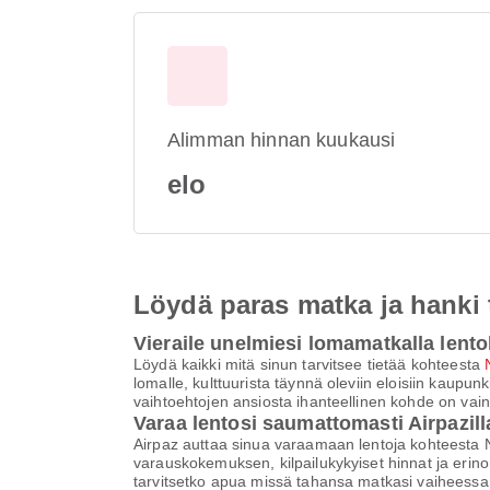
Alimman hinnan kuukausi
elo
Löydä paras matka ja hanki
Vieraile unelmiesi lomamatkalla lent
Löydä kaikki mitä sinun tarvitsee tietää kohteesta
lomalle, kulttuurista täynnä oleviin eloisiin kaupunki
vaihtoehtojen ansiosta ihanteellinen kohde on va
Varaa lentosi saumattomasti Airpazill
Airpaz auttaa sinua varaamaan lentoja kohteesta 
varauskokemuksen, kilpailukykyiset hinnat ja erino
tarvitsetko apua missä tahansa matkasi vaiheessa