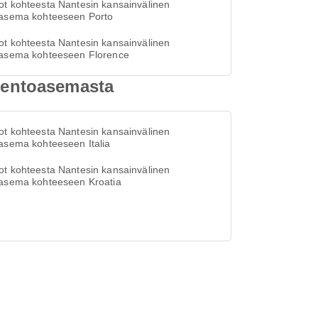
t kohteesta Nantesin kansainvälinen
oasema kohteeseen Porto
t kohteesta Nantesin kansainvälinen
oasema kohteeseen Florence
 lentoasemasta
t kohteesta Nantesin kansainvälinen
asema kohteeseen Italia
t kohteesta Nantesin kansainvälinen
oasema kohteeseen Kroatia