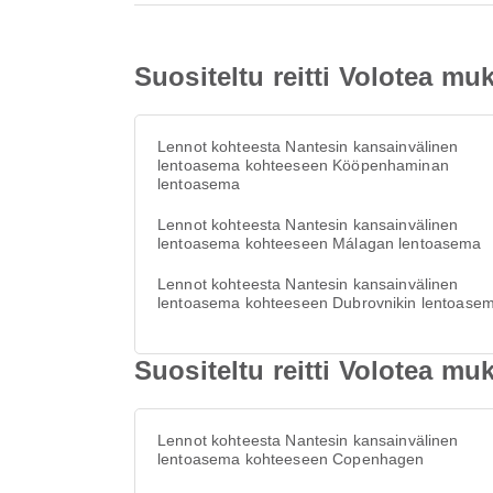
Suositeltu reitti Volotea m
Lennot kohteesta Nantesin kansainvälinen
lentoasema kohteeseen Kööpenhaminan
lentoasema
Lennot kohteesta Nantesin kansainvälinen
lentoasema kohteeseen Málagan lentoasema
Lennot kohteesta Nantesin kansainvälinen
lentoasema kohteeseen Dubrovnikin lentoase
Suositeltu reitti Volotea m
Lennot kohteesta Nantesin kansainvälinen
lentoasema kohteeseen Copenhagen