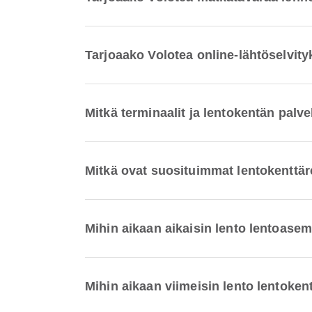
Tarjoaako Volotea online-lähtöselvit
Mitkä terminaalit ja lentokentän palv
Mitkä ovat suosituimmat lentokenttär
Mihin aikaan aikaisin lento lentoasem
Mihin aikaan viimeisin lento lentoken