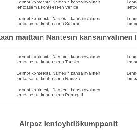
Lennot kohteesta Nantesin kansainvälinen
Lenno
lentoasema kohteeseen Venice
lent
Lennot kohteesta Nantesin kansainvälinen
Lenno
lentoasema kohteeseen Salerno
lent
ukaan maittain Nantesin kansainvälinen
Lennot kohteesta Nantesin kansainvälinen
Lenno
lentoasema kohteeseen Tanska
lento
Lennot kohteesta Nantesin kansainvälinen
Lenno
lentoasema kohteeseen Ranska
lent
Lennot kohteesta Nantesin kansainvälinen
lentoasema kohteeseen Portugali
Airpaz lentoyhtiökumppanit