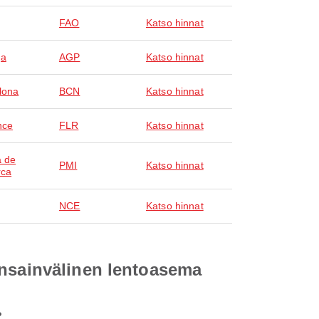
FAO
Katso hinnat
ga
AGP
Katso hinnat
lona
BCN
Katso hinnat
nce
FLR
Katso hinnat
 de
PMI
Katso hinnat
rca
NCE
Katso hinnat
ansainvälinen lentoasema
?