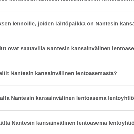
yksen lennoille, joiden lähtöpaikka on Nantesin kan
elut ovat saatavilla Nantesin kansainvälinen lentoa
eitit Nantesin kansainvälinen lentoasemasta?
alta Nantesin kansainvälinen lentoasema lentoyhtiö
tältä Nantesin kansainvälinen lentoasema lentoyhtiö