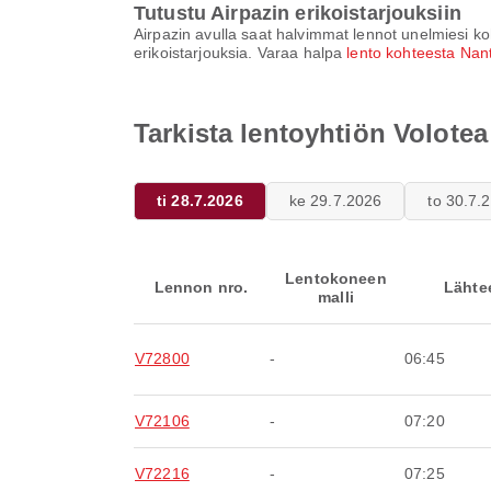
Tutustu Airpazin erikoistarjouksiin
Airpazin avulla saat halvimmat lennot unelmiesi koh
erikoistarjouksia. Varaa halpa
lento kohteesta Nan
Tarkista lentoyhtiön Volote
ti 28.7.2026
ke 29.7.2026
to 30.7.
Lentokoneen
Lennon nro.
Lähte
malli
V72800
-
06:45
V72106
-
07:20
V72216
-
07:25