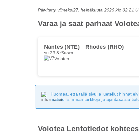
Päivitetty viimeksi
27. heinäkuuta 2026 klo 02.21 
Varaa ja saat parhaat Volot
Nantes (NTE)
Rhodes (RHO)
su 23.8.
Suora
Volotea
Huomaa, että tällä sivulla luetellut hinnat 
mahdollisimman tarkkoja ja ajantasaisia tieto
Volotea Lentotiedot kohtee