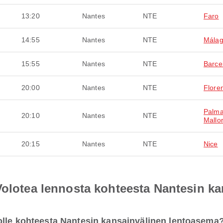
13:20
Nantes
NTE
Faro
14:55
Nantes
NTE
Mála
15:55
Nantes
NTE
Barce
20:00
Nantes
NTE
Flore
Palma
20:10
Nantes
NTE
Mallo
20:15
Nantes
NTE
Nice
Volotea lennosta kohteesta Nantesin k
olle kohteesta Nantesin kansainvälinen lentoasema