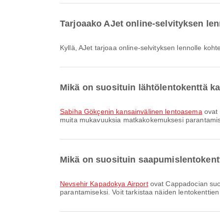
Tarjoaako AJet online-selvityksen le
Kyllä, AJet tarjoaa online-selvityksen lennolle ko
Mikä on suosituin lähtölentokenttä k
Sabiha Gökçenin kansainvälinen lentoasema
ovat 
muita mukavuuksia matkakokemuksesi parantamiseksi.
Mikä on suosituin saapumislentoken
Nevsehir Kapadokya Airport
ovat Cappadocian suo
parantamiseksi. Voit tarkistaa näiden lentokenttien t