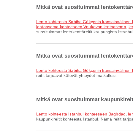
Mitkä ovat suosituimmat lentokenttäre
lento kohteesta Sabiha Gökçenin kansainväline
lentoasema kohteeseen Vnukovon lentoasema
,
le
suosituimmat lentokenttäreitit kaupungista Istanbul
Mitkä ovat suosituimmat lentokenttär
lento kohteesta Sabiha Gökçenin kansainvälinen
reitit tarjoavat kätevät yhteydet matkallesi.
Mitkä ovat suosituimmat kaupunkireit
lento kohteesta Istanbul kohteeseen Baghdad
,
le
kaupunkireitit kohteesta Istanbul. Nämä reitit tarj