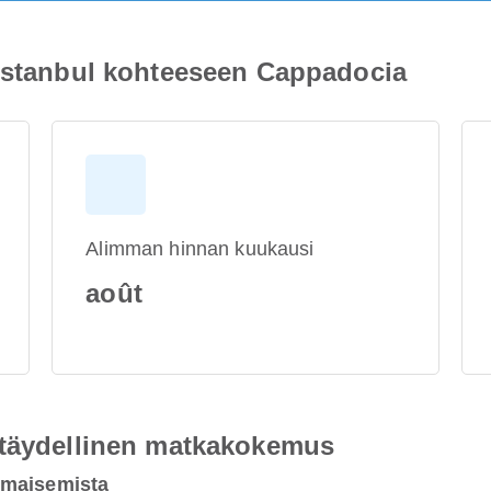
 Istanbul kohteeseen Cappadocia
Alimman hinnan kuukausi
août
 täydellinen matkakokemus
 maisemista