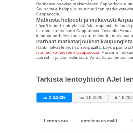
Henkeäsalpaavine maisemineen Cappadocia tunnetaan
Suunnittele helppo ja nautinnollinen matka ystävi
Cappadocia.
Matkusta helposti ja mukavasti Airpaz
Löydä lennot lentoyhtiöltä AJet nopeasti, helposti
Istanbul kohteeseen Cappadocia. Toisaalta Airpaz 
lomasta perheesi kanssa murehtimatta matkasuunn
Parhaat matkatarjoukset kaupungist
Hanki halvat lennot vain Airpazilta. Löydä parhaat 
Istanbul kohteeseen Cappadocia
. Paranna matkaas
aterioihin ja istuinvalintaan. Varaa halpa lentosi 
Tarkista lentoyhtiön AJet l
su 2.8.2026
ma 3.8.2026
ti 4.8.20
Lennon nro.
Lentokoneen malli