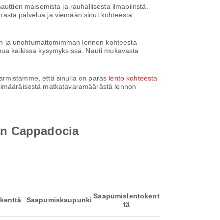
tien maisemista ja rauhallisesta ilmapiiristä.
rasta palvelua ja viemään sinut kohteesta
rhaan ja unohtumattomimman lennon kohteesta
sinua kaikissa kysymyksissä. Nauti mukavasta
a varmistamme, että sinulla on paras
lento kohteesta
, ylimääräisestä matkatavaramäärästä lennon
aan Cappadocia
Saapumislentokent
kenttä
Saapumiskaupunki
tä