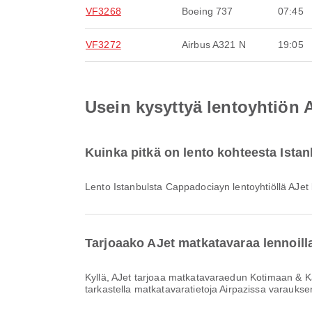
VF3268
Boeing 737
07:45
VF3272
Airbus A321 N
19:05
Usein kysyttyä lentoyhtiön 
Kuinka pitkä on lento kohteesta Ista
Lento Istanbulsta Cappadociayn lentoyhtiöllä AJe
Tarjoaako AJet matkatavaraa lennoil
Kyllä, AJet tarjoaa matkatavaraedun Kotimaan & Kansainvälinen lennoille Istanbulsta Cappadociayn. Yksityiskohdat vaihtelevat lipputyypin ja kohteen mukaan. Voit
tarkastella matkatavaratietoja Airpazissa varaukse