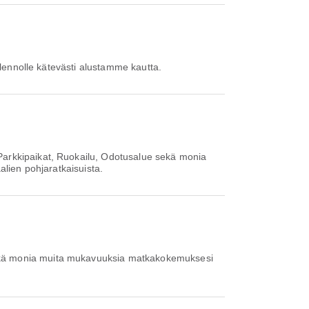
n lennolle kätevästi alustamme kautta.
 Parkkipaikat, Ruokailu, Odotusalue sekä monia
alien pohjaratkaisuista.
sekä monia muita mukavuuksia matkakokemuksesi