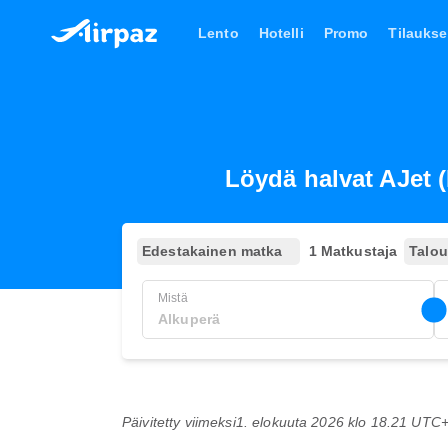
Lento
Hotelli
Promo
Tilaukse
Löydä halvat AJet 
Edestakainen matka
1 Matkustaja
Talo
Mistä
Päivitetty viimeksi
1. elokuuta 2026 klo 18.21 UTC