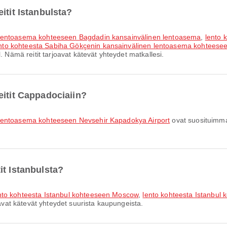
itit Istanbulsta?
n lentoasema kohteeseen Bagdadin kansainvälinen lentoasema
,
lento 
nto kohteesta Sabiha Gökçenin kansainvälinen lentoasema kohtees
. Nämä reitit tarjoavat kätevät yhteydet matkallesi.
eitit Cappadociaiin?
 lentoasema kohteeseen Nevsehir Kapadokya Airport
ovat suosituimma
it Istanbulsta?
nto kohteesta Istanbul kohteeseen Moscow
,
lento kohteesta Istanbul 
oavat kätevät yhteydet suurista kaupungeista.