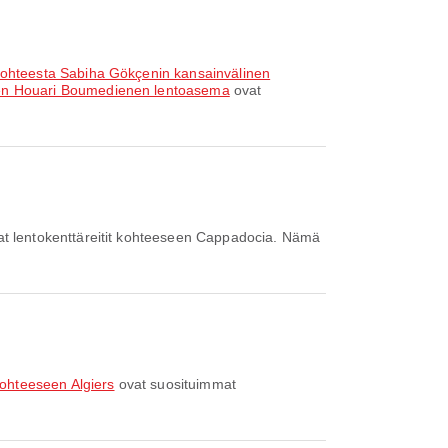
kohteesta Sabiha Gökçenin kansainvälinen
een Houari Boumedienen lentoasema
ovat
t lentokenttäreitit kohteeseen Cappadocia. Nämä
kohteeseen Algiers
ovat suosituimmat