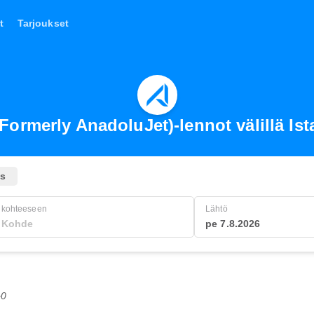
t
Tarjoukset
(Formerly AnadoluJet)-lennot välillä Is
us
kohteeseen
Lähtö
pe 7.8.2026
+0