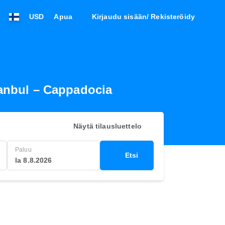
USD
Apua
Kirjaudu sisään/ Rekisteröidy
tanbul – Cappadocia
Näytä tilausluettelo
Paluu
Etsi
la 8.8.2026