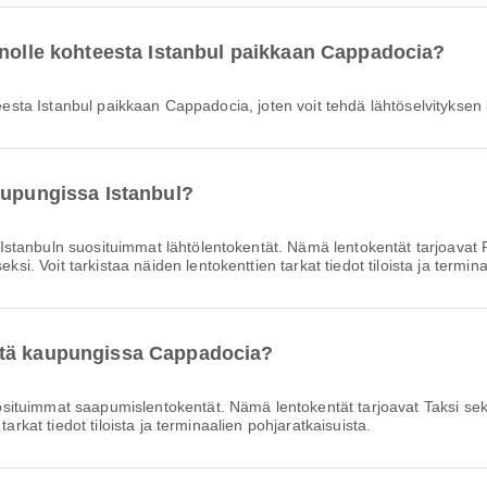
nnolle kohteesta Istanbul paikkaan Cappadocia?
hteesta Istanbul paikkaan Cappadocia, joten voit tehdä lähtöselvitykse
aupungissa Istanbul?
Istanbuln suosituimmat lähtölentokentät. Nämä lentokentät tarjoavat
 Voit tarkistaa näiden lentokenttien tarkat tiedot tiloista ja termina
ttä kaupungissa Cappadocia?
situimmat saapumislentokentät. Nämä lentokentät tarjoavat Taksi 
arkat tiedot tiloista ja terminaalien pohjaratkaisuista.