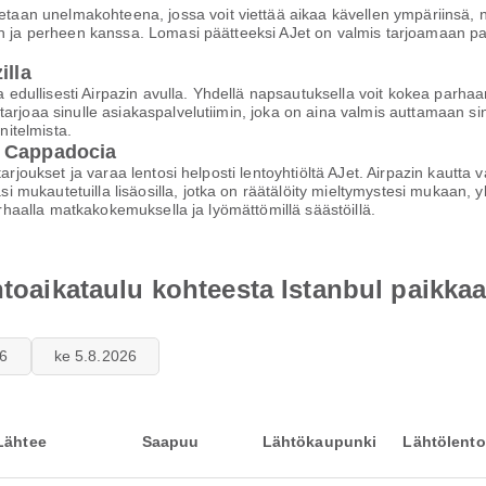
 unelmakohteena, jossa voit viettää aikaa kävellen ympäriinsä, naut
en ja perheen kanssa. Lomasi päätteeksi AJet on valmis tarjoamaan pa
illa
 ja edullisesti Airpazin avulla. Yhdellä napsautuksella voit kokea pa
tarjoaa sinulle asiakaspalvelutiimin, joka on aina valmis auttamaan 
itelmista.
a Cappadocia
tarjoukset ja varaa lentosi helposti lentoyhtiöltä AJet. Airpazin kautt
i mukautetuilla lisäosilla, jotka on räätälöity mieltymystesi mukaan
parhaalla matkakokemuksella ja lyömättömillä säästöillä.
entoaikataulu kohteesta Istanbul paikk
26
ke 5.8.2026
Lähtee
Saapuu
Lähtökaupunki
Lähtölento