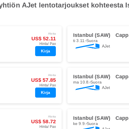
oyhtiön AJet lentotarjoukset kohteesta 
Aloita
Istanbul (SAW)
Capp
US$ 52.11
ti 3.11.
Suora
Hinta/ Pax
AJet
Kirja
Aloita
Istanbul (SAW)
Capp
US$ 57.85
ma 10.8.
Suora
Hinta/ Pax
AJet
Kirja
Aloita
Istanbul (SAW)
Capp
US$ 58.72
ke 9.9.
Suora
Hinta/ Pax
AJet