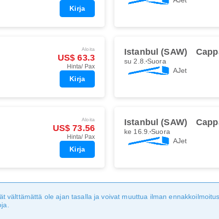
Kirja
Aloita
Istanbul (SAW)
Capp
US$ 63.3
su 2.8.
Suora
Hinta/ Pax
AJet
Kirja
Aloita
Istanbul (SAW)
Capp
US$ 73.56
ke 16.9.
Suora
Hinta/ Pax
AJet
Kirja
eivät välttämättä ole ajan tasalla ja voivat muuttua ilman ennakkoilmoi
ja.