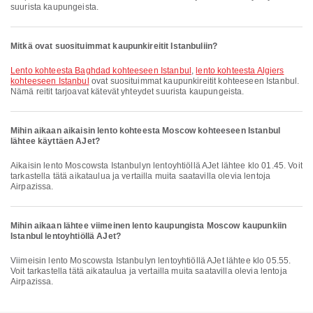
suurista kaupungeista.
Mitkä ovat suosituimmat kaupunkireitit Istanbuliin?
lento kohteesta Baghdad kohteeseen Istanbul
,
lento kohteesta Algiers
kohteeseen Istanbul
ovat suosituimmat kaupunkireitit kohteeseen Istanbul.
Nämä reitit tarjoavat kätevät yhteydet suurista kaupungeista.
Mihin aikaan aikaisin lento kohteesta Moscow kohteeseen Istanbul
lähtee käyttäen AJet?
Aikaisin lento Moscowsta Istanbulyn lentoyhtiöllä AJet lähtee klo 01.45. Voit
tarkastella tätä aikataulua ja vertailla muita saatavilla olevia lentoja
Airpazissa.
Mihin aikaan lähtee viimeinen lento kaupungista Moscow kaupunkiin
Istanbul lentoyhtiöllä AJet?
Viimeisin lento Moscowsta Istanbulyn lentoyhtiöllä AJet lähtee klo 05.55.
Voit tarkastella tätä aikataulua ja vertailla muita saatavilla olevia lentoja
Airpazissa.