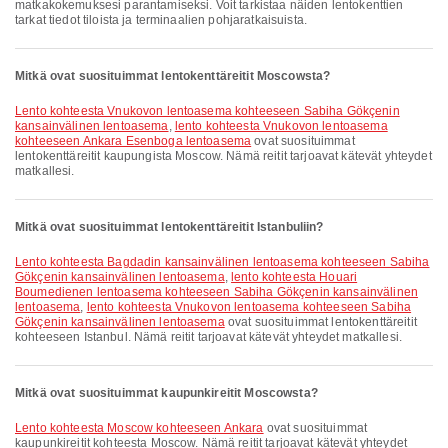
matkakokemuksesi parantamiseksi. Voit tarkistaa näiden lentokenttien
tarkat tiedot tiloista ja terminaalien pohjaratkaisuista.
Mitkä ovat suosituimmat lentokenttäreitit Moscowsta?
lento kohteesta Vnukovon lentoasema kohteeseen Sabiha Gökçenin
kansainvälinen lentoasema
,
lento kohteesta Vnukovon lentoasema
kohteeseen Ankara Esenboga lentoasema
ovat suosituimmat
lentokenttäreitit kaupungista Moscow. Nämä reitit tarjoavat kätevät yhteydet
matkallesi.
Mitkä ovat suosituimmat lentokenttäreitit Istanbuliin?
lento kohteesta Bagdadin kansainvälinen lentoasema kohteeseen Sabiha
Gökçenin kansainvälinen lentoasema
,
lento kohteesta Houari
Boumedienen lentoasema kohteeseen Sabiha Gökçenin kansainvälinen
lentoasema
,
lento kohteesta Vnukovon lentoasema kohteeseen Sabiha
Gökçenin kansainvälinen lentoasema
ovat suosituimmat lentokenttäreitit
kohteeseen Istanbul. Nämä reitit tarjoavat kätevät yhteydet matkallesi.
Mitkä ovat suosituimmat kaupunkireitit Moscowsta?
lento kohteesta Moscow kohteeseen Ankara
ovat suosituimmat
kaupunkireitit kohteesta Moscow. Nämä reitit tarjoavat kätevät yhteydet