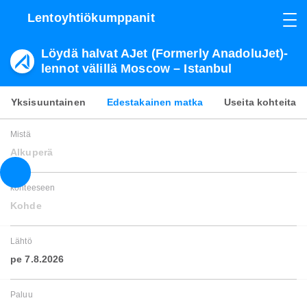
Lentoyhtiökumppanit
Löydä halvat AJet (Formerly AnadoluJet)-
lennot välillä Moscow – Istanbul
Yksisuuntainen
Edestakainen matka
Useita kohteita
Mistä
Alkuperä
kohteeseen
Kohde
Lähtö
pe 7.8.2026
Paluu