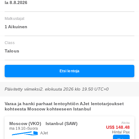
la 8.8.2026
Matkustajat
1 Aikuinen
Class
Talous
Etsi lentoja
Päivitetty viimeksi
2. elokuuta 2026 klo 19.50 UTC+0
Varaa ja hanki parhaat lentoyhtiön AJet lentotarjoukset
kohteesta Moscow kohteeseen Istanbul
Moscow (VKO)
Istanbul (SAW)
Aloita
US$ 148.48
ma 19.10.
Suora
Hinta/ Pax
AJet