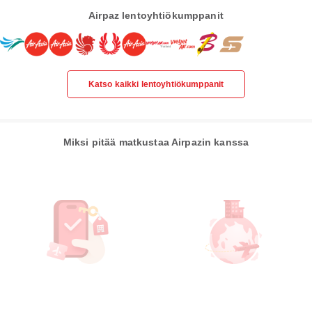
Airpaz lentoyhtiökumppanit
Katso kaikki lentoyhtiökumppanit
Miksi pitää matkustaa Airpazin kanssa