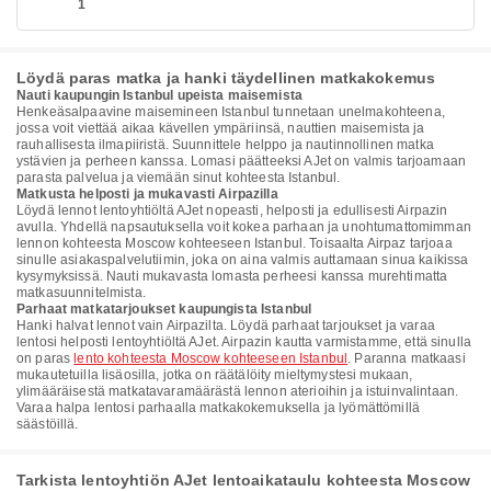
1
Löydä paras matka ja hanki täydellinen matkakokemus
Nauti kaupungin Istanbul upeista maisemista
Henkeäsalpaavine maisemineen Istanbul tunnetaan unelmakohteena,
jossa voit viettää aikaa kävellen ympäriinsä, nauttien maisemista ja
rauhallisesta ilmapiiristä. Suunnittele helppo ja nautinnollinen matka
ystävien ja perheen kanssa. Lomasi päätteeksi AJet on valmis tarjoamaan
parasta palvelua ja viemään sinut kohteesta Istanbul.
Matkusta helposti ja mukavasti Airpazilla
Löydä lennot lentoyhtiöltä AJet nopeasti, helposti ja edullisesti Airpazin
avulla. Yhdellä napsautuksella voit kokea parhaan ja unohtumattomimman
lennon kohteesta Moscow kohteeseen Istanbul. Toisaalta Airpaz tarjoaa
sinulle asiakaspalvelutiimin, joka on aina valmis auttamaan sinua kaikissa
kysymyksissä. Nauti mukavasta lomasta perheesi kanssa murehtimatta
matkasuunnitelmista.
Parhaat matkatarjoukset kaupungista Istanbul
Hanki halvat lennot vain Airpazilta. Löydä parhaat tarjoukset ja varaa
lentosi helposti lentoyhtiöltä AJet. Airpazin kautta varmistamme, että sinulla
on paras
lento kohteesta Moscow kohteeseen Istanbul
. Paranna matkaasi
mukautetuilla lisäosilla, jotka on räätälöity mieltymystesi mukaan,
ylimääräisestä matkatavaramäärästä lennon aterioihin ja istuinvalintaan.
Varaa halpa lentosi parhaalla matkakokemuksella ja lyömättömillä
säästöillä.
Tarkista lentoyhtiön AJet lentoaikataulu kohteesta Moscow