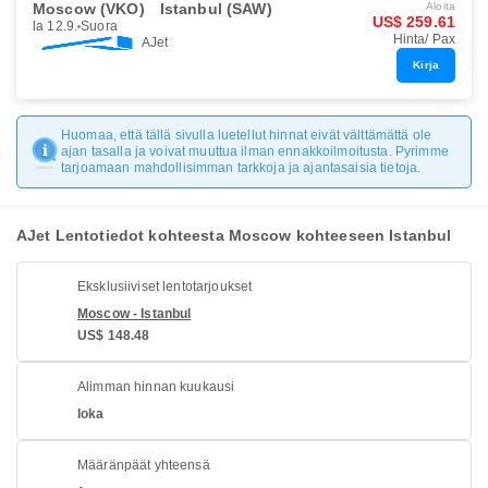
Moscow (VKO)
Istanbul (SAW)
Aloita
US$ 259.61
la 12.9.
Suora
Hinta/ Pax
AJet
Kirja
Huomaa, että tällä sivulla luetellut hinnat eivät välttämättä ole
ajan tasalla ja voivat muuttua ilman ennakkoilmoitusta. Pyrimme
tarjoamaan mahdollisimman tarkkoja ja ajantasaisia tietoja.
AJet Lentotiedot kohteesta Moscow kohteeseen Istanbul
Eksklusiiviset lentotarjoukset
Moscow - Istanbul
US$ 148.48
Alimman hinnan kuukausi
loka
Määränpäät yhteensä