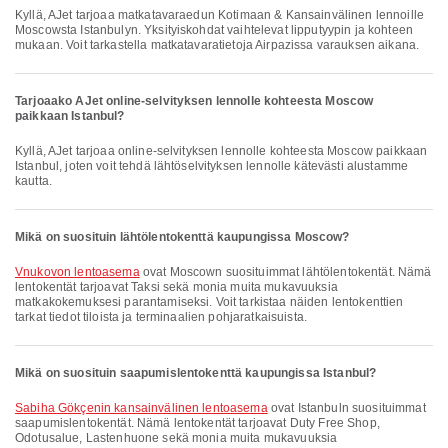
Kyllä, AJet tarjoaa matkatavaraedun Kotimaan & Kansainvälinen lennoille
Moscowsta Istanbulyn. Yksityiskohdat vaihtelevat lipputyypin ja kohteen
mukaan. Voit tarkastella matkatavaratietoja Airpazissa varauksen aikana.
Tarjoaako AJet online-selvityksen lennolle kohteesta Moscow
paikkaan Istanbul?
Kyllä, AJet tarjoaa online-selvityksen lennolle kohteesta Moscow paikkaan
Istanbul, joten voit tehdä lähtöselvityksen lennolle kätevästi alustamme
kautta.
Mikä on suosituin lähtölentokenttä kaupungissa Moscow?
Vnukovon lentoasema
ovat Moscown suosituimmat lähtölentokentät. Nämä
lentokentät tarjoavat Taksi sekä monia muita mukavuuksia
matkakokemuksesi parantamiseksi. Voit tarkistaa näiden lentokenttien
tarkat tiedot tiloista ja terminaalien pohjaratkaisuista.
Mikä on suosituin saapumislentokenttä kaupungissa Istanbul?
Sabiha Gökçenin kansainvälinen lentoasema
ovat Istanbuln suosituimmat
saapumislentokentät. Nämä lentokentät tarjoavat Duty Free Shop,
Odotusalue, Lastenhuone sekä monia muita mukavuuksia