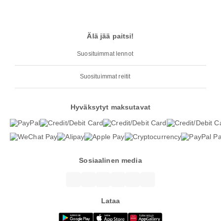
Älä jää paitsi!
Suosituimmat lennot
Suosituimmat reitit
Hyväksytyt maksutavat
Sosiaalinen media
Lataa