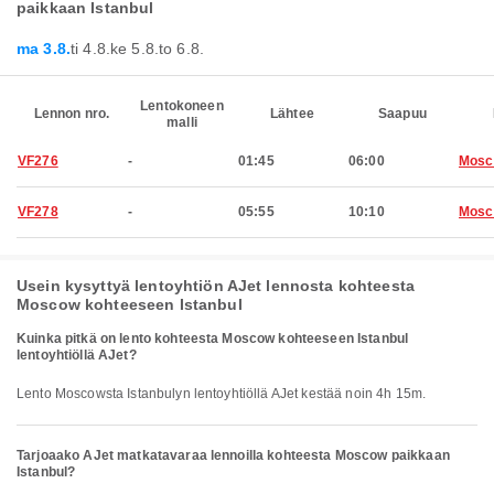
paikkaan Istanbul
ma 3.8.
ti 4.8.
ke 5.8.
to 6.8.
Lentokoneen
Lennon nro.
Lähtee
Saapuu
malli
VF276
-
01:45
06:00
Mosc
VF278
-
05:55
10:10
Mosc
Usein kysyttyä lentoyhtiön AJet lennosta kohteesta
Moscow kohteeseen Istanbul
Kuinka pitkä on lento kohteesta Moscow kohteeseen Istanbul
lentoyhtiöllä AJet?
Lento Moscowsta Istanbulyn lentoyhtiöllä AJet kestää noin 4h 15m.
Tarjoaako AJet matkatavaraa lennoilla kohteesta Moscow paikkaan
Istanbul?