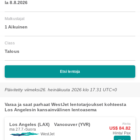
la 8.8.2026
Matkustajat
1 Aikuinen
Class
Talous
Etsi lentoja
Päivitetty viimeksi
26. heinäkuuta 2026 klo 17.31 UTC+0
Varaa ja saat parhaat WestJet lentotarjoukset kohteesta
Los Angelesin kansainvälinen lentoasema
Los Angeles (LAX)
Vancouver (YVR)
Aloita
US$ 84.82
ma 27.7.
Suora
Hinta/ Pax
WestJet