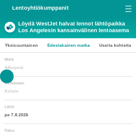
Lentoyhtiökumppanit
Löydä WestJet halvat lennot lähtöpaikka
Los Angelesin kansainvälinen lentoasema
Yksisuuntainen
Edestakainen matka
Useita kohteita
Mistä
Alkuperä
kohteeseen
Kohde
Lähtö
pe 7.8.2026
Paluu