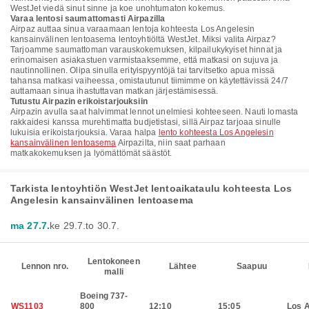
WestJet viedä sinut sinne ja koe unohtumaton kokemus.
Varaa lentosi saumattomasti Airpazilla
Airpaz auttaa sinua varaamaan lentoja kohteesta Los Angelesin
kansainvälinen lentoasema lentoyhtiöltä WestJet. Miksi valita Airpaz?
Tarjoamme saumattoman varauskokemuksen, kilpailukykyiset hinnat ja
erinomaisen asiakastuen varmistaaksemme, että matkasi on sujuva ja
nautinnollinen. Olipa sinulla erityispyyntöjä tai tarvitsetko apua missä
tahansa matkasi vaiheessa, omistautunut tiimimme on käytettävissä 24/7
auttamaan sinua ihastuttavan matkan järjestämisessä.
Tutustu Airpazin erikoistarjouksiin
Airpazin avulla saat halvimmat lennot unelmiesi kohteeseen. Nauti lomasta
rakkaidesi kanssa murehtimatta budjetistasi, sillä Airpaz tarjoaa sinulle
lukuisia erikoistarjouksia. Varaa halpa
lento kohteesta Los Angelesin
kansainvälinen lentoasema
Airpazilta, niin saat parhaan
matkakokemuksen ja lyömättömät säästöt.
Tarkista lentoyhtiön WestJet lentoaikataulu kohteesta Los
Angelesin kansainvälinen lentoasema
ma 27.7.
ke 29.7.
to 30.7.
Lentokoneen
Lennon nro.
Lähtee
Saapuu
malli
Boeing 737-
WS1103
800
12:10
15:05
Los 