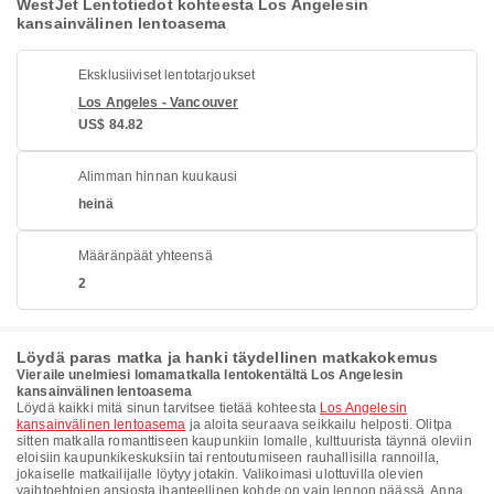
WestJet Lentotiedot kohteesta Los Angelesin
kansainvälinen lentoasema
Eksklusiiviset lentotarjoukset
Los Angeles - Vancouver
US$ 84.82
Alimman hinnan kuukausi
heinä
Määränpäät yhteensä
2
Löydä paras matka ja hanki täydellinen matkakokemus
Vieraile unelmiesi lomamatkalla lentokentältä Los Angelesin
kansainvälinen lentoasema
Löydä kaikki mitä sinun tarvitsee tietää kohteesta
Los Angelesin
kansainvälinen lentoasema
ja aloita seuraava seikkailu helposti. Olitpa
sitten matkalla romanttiseen kaupunkiin lomalle, kulttuurista täynnä oleviin
eloisiin kaupunkikeskuksiin tai rentoutumiseen rauhallisilla rannoilla,
jokaiselle matkailijalle löytyy jotakin. Valikoimasi ulottuvilla olevien
vaihtoehtojen ansiosta ihanteellinen kohde on vain lennon päässä. Anna