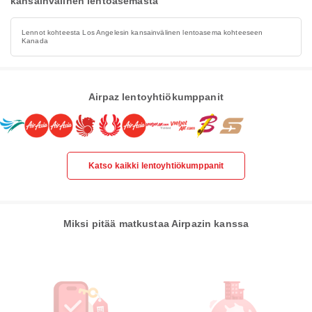
kansainvälinen lentoasemasta
Lennot kohteesta Los Angelesin kansainvälinen lentoasema kohteeseen
Kanada
Airpaz lentoyhtiökumppanit
Katso kaikki lentoyhtiökumppanit
Miksi pitää matkustaa Airpazin kanssa