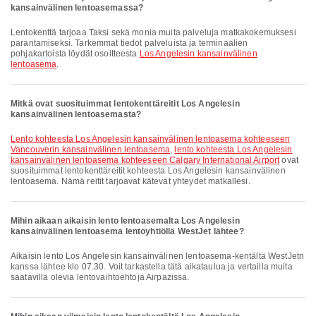
kansainvälinen lentoasemassa?
Lentokenttä tarjoaa Taksi sekä monia muita palveluja matkakokemuksesi
parantamiseksi. Tarkemmat tiedot palveluista ja terminaalien
pohjakartoista löydät osoitteesta
Los Angelesin kansainvälinen
lentoasema
.
Mitkä ovat suosituimmat lentokenttäreitit Los Angelesin
kansainvälinen lentoasemasta?
lento kohteesta Los Angelesin kansainvälinen lentoasema kohteeseen
Vancouverin kansainvälinen lentoasema
,
lento kohteesta Los Angelesin
kansainvälinen lentoasema kohteeseen Calgary International Airport
ovat
suosituimmat lentokenttäreitit kohteesta Los Angelesin kansainvälinen
lentoasema. Nämä reitit tarjoavat kätevät yhteydet matkallesi.
Mihin aikaan aikaisin lento lentoasemalta Los Angelesin
kansainvälinen lentoasema lentoyhtiöllä WestJet lähtee?
Aikaisin lento Los Angelesin kansainvälinen lentoasema-kentältä WestJetn
kanssa lähtee klo 07.30. Voit tarkastella tätä aikataulua ja vertailla muita
saatavilla olevia lentovaihtoehtoja Airpazissa.