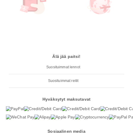
Älä jää paitsi!
Suosituimmat lennot
Suosituimmat reitit
Hyväksytyt maksutavat
Sosiaalinen media