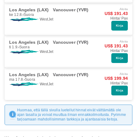
Los Angeles (LAX)
Vancouver (YVR)
Aloita
US$ 191.43
ke 12.8.
Suora
Hinta/ Pax
WestJet
Kirja
Los Angeles (LAX)
Vancouver (YVR)
Aloita
US$ 191.43
ti 1.9.
Suora
Hinta/ Pax
WestJet
Kirja
Los Angeles (LAX)
Vancouver (YVR)
Aloita
US$ 199.94
ma 17.8.
Suora
Hinta/ Pax
WestJet
Kirja
Huomaa, että tällä sivulla luetellut hinnat eivät välttämättä ole
ajan tasalla ja voivat muuttua ilman ennakkoilmoitusta. Pyrimme
tarjoamaan mahdollisimman tarkkoja ja ajantasaisia tietoja.