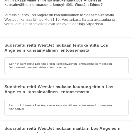
Mihin aikaan viimeisin lento lentokentältä Los Angelesin
kansainvälinen lentoasema lentoyhtiöllä WestJet lähtee?
Viimeisin lento Los Angelesin kansainvälinen lentoasema-kentältä
WestJetn kanssa lähtee klo 21.10. Voit tarkastella tätä aikataulua ja
vertailla muita saatavilla olevia lentovaihtoehtoja Airpazissa.
Suositeltu reitti WestJet mukaan lentokentiltä Los
Angelesin kansainvälinen lentoasemasta
Lennot kohteesta Los Angelesin kansainvälinen lentoasema kohteeseen
Vancouverin kansainvälinen lentoasema
Suositeltu reitti WestJet mukaan kaupungeittain Los
Angelesin kansainvälinen lentoasemasta
Lennot kohteesta Los Angelesin kansainvälinen lentoasema kohteeseen
Vancouver
Suositeltu reitti WestJet mukaan maittain Los Angelesin