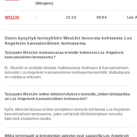
(Winglets)
WS1105
-
21:10
00:04
Los 
Usein kysyttyä lentoyhtiön WestJet lennosta kohteesta Los
Angelesin kansainvälinen lentoasema
Tarjoaako WestJet matkatavaraa lennolle kohteesta Los Angelesin
kansainvälinen lentoasema?
Ei, WestJet ei sisällytä ilmaista matkatavaraa Kotimaan & Kansainvälinen
lennoille Los Angelesin kansainvälinen lentoasema-kentältä. Matkatavara
on ostettava erikseen.
Tarjoaako WestJet online-lähtöselvityksen lennoille, joiden lähtöpaikka
on Los Angelesin kansainvälinen lentoasema?
Kyllä, WestJet tarjoaa online-selvityksen lennolle kohteesta Los Angelesin
kansainvälinen lentoasema, joten voit tehdä lähtöselvityksen lennolle
kätevästi alustamme kautta.
Mitkä terminaalit ja lentokentän palvelut ovat saatavilla Los Angelesin