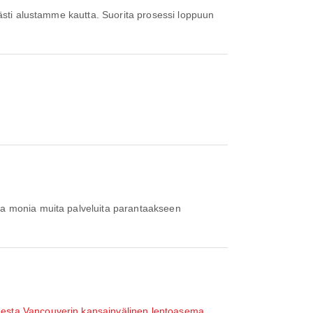
ja monia muita palveluita parantaakseen
eesta Vancouverin kansainvälinen lentoasema