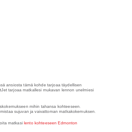
ä ansiosta tämä kohde tarjoaa täydellisen
tJet tarjoaa matkallesi mukavan lennon unelmiesi
auskokemukseen mihin tahansa kohteeseen.
 varmistaa sujuvan ja vaivattoman matkakokemuksen.
loita matkasi
lento kohteeseen Edmonton