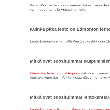
Kyllä, WestJet tarjoaa online-selvityksen lennolle kohteeseen Edmonton, joten voit tehdä lähtöselvityksen lennolle kätevästi alustamme kautta. Suorita prosessi loppuun
vain noudattamalla Airpazin ohjeita.
Kuinka pitkä lento on Edmonton lento
Lento Edmontoniin yhtiöllä WestJet kestää noin 1
Mitkä ovat suosituimmat saapumisle
Edmonton International Airport
ovat suosituimmat s
matkakokemustasi. Voit tarkistaa näiden lentokentti
Mitkä ovat suosituimmat lentokenttä
lento kohteesta Toronton Pearsonin kansainvälin