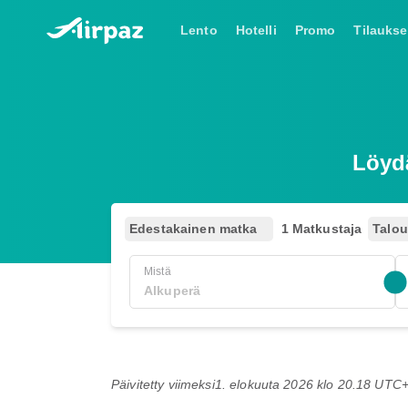
Lento
Hotelli
Promo
Tilaukse
Löyd
Edestakainen matka
1 Matkustaja
Talo
Mistä
Päivitetty viimeksi
1. elokuuta 2026 klo 20.18 UTC