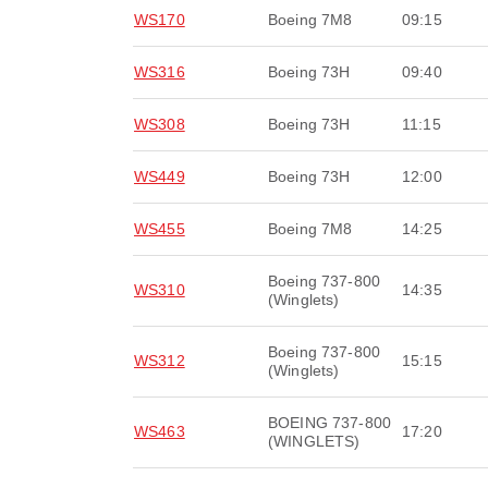
WS170
Boeing 7M8
09:15
WS316
Boeing 73H
09:40
WS308
Boeing 73H
11:15
WS449
Boeing 73H
12:00
WS455
Boeing 7M8
14:25
Boeing 737-800
WS310
14:35
(Winglets)
Boeing 737-800
WS312
15:15
(Winglets)
BOEING 737-800
WS463
17:20
(WINGLETS)