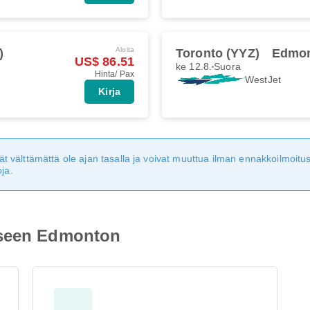
Aloita
)
Toronto (YYZ)
Edmon
US$ 86.51
ke 12.8.
Suora
Hinta/ Pax
WestJet
Kirja
eivät välttämättä ole ajan tasalla ja voivat muuttua ilman ennakkoilmoi
ja.
eseen Edmonton