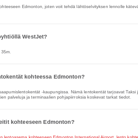
yhtiöllä WestJet?
h 35m.
ntokentät kohteessa Edmonton?
aapumislentokentät -kaupungissa. Nämä lentokentät tarjoavat Taksi 
en palveluja ja terminaalien pohjapiirroksia koskevat tarkat tiedot.
reitit kohteeseen Edmonton?
en lentoasema kohteeseen Edmonton International Airport
,
lento koht