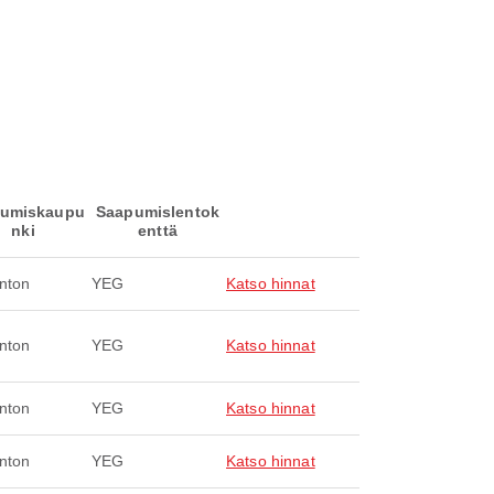
umiskaupu
Saapumislentok
nki
enttä
nton
YEG
Katso hinnat
nton
YEG
Katso hinnat
nton
YEG
Katso hinnat
nton
YEG
Katso hinnat