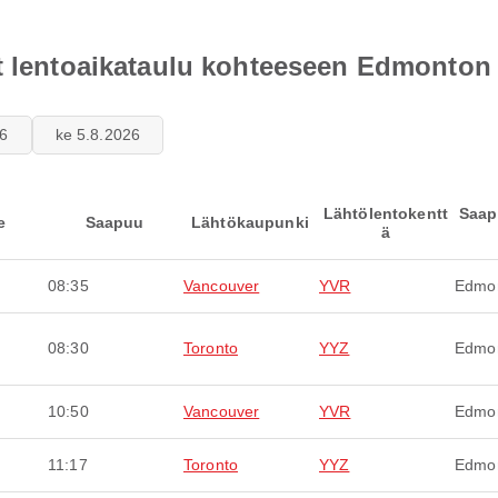
et lentoaikataulu kohteeseen Edmonton
26
ke 5.8.2026
Lähtölentokentt
Saap
e
Saapuu
Lähtökaupunki
ä
08:35
Vancouver
YVR
Edmo
08:30
Toronto
YYZ
Edmo
10:50
Vancouver
YVR
Edmo
11:17
Toronto
YYZ
Edmo