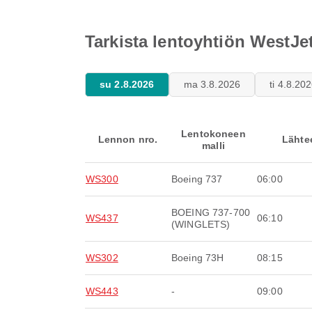
Tarkista lentoyhtiön WestJ
su 2.8.2026
ma 3.8.2026
ti 4.8.20
Lentokoneen
Lennon nro.
Lähte
malli
WS300
Boeing 737
06:00
BOEING 737-700
WS437
06:10
(WINGLETS)
WS302
Boeing 73H
08:15
WS443
-
09:00