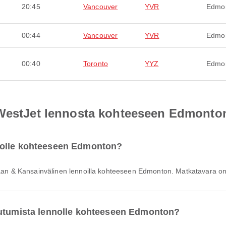
20:45
Vancouver
YVR
Edmo
00:44
Vancouver
YVR
Edmo
00:40
Toronto
YYZ
Edmo
 WestJet lennosta kohteeseen Edmonto
nolle kohteeseen Edmonton?
imaan & Kansainvälinen lennoilla kohteeseen Edmonton. Matkatavara on
autumista lennolle kohteeseen Edmonton?