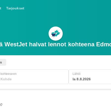
t
Tarjoukset
ä WestJet halvat lennot kohteena Edm
us
kohteeseen
Lähtö
la 8.8.2026
+0