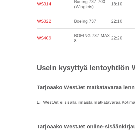
Boeing 737-700
WS314
18:10
(Winglets)
WS322
Boeing 737
22:10
BOEING 737 MAX
WS469
22:20
8
Usein kysyttyä lentoyhtiön
Tarjoaako WestJet matkatavaraa len
Ei, WestJet ei sisällä ilmaista matkatavaraa Kot
Tarjoaako WestJet online-sisäänkirj