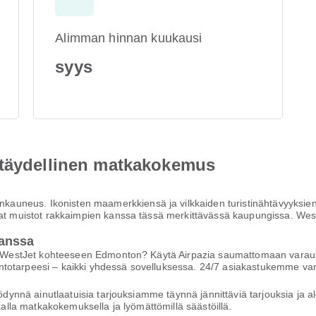
Alimman hinnan kuukausi
syys
 täydellinen matkakokemus
uneus. Ikonisten maamerkkiensä ja vilkkaiden turistinähtävyyksiens
kaat muistot rakkaimpien kanssa tässä merkittävässä kaupungissa. Wes
anssa
öllä WestJet kohteeseen Edmonton? Käytä Airpazia saumattomaan var
dä lentotarpeesi – kaikki yhdessä sovelluksessa. 24/7 asiakastukemme
yödynnä ainutlaatuisia tarjouksiamme täynnä jännittäviä tarjouksia ja a
haalla matkakokemuksella ja lyömättömillä säästöillä.