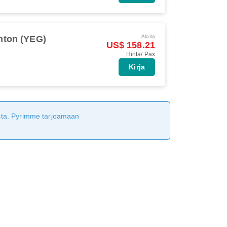
Aloita
ton (YEG)
US$ 158.21
Hinta/ Pax
Kirja
tusta. Pyrimme tarjoamaan