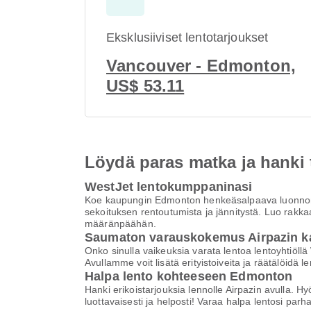
Eksklusiiviset lentotarjoukset
Vancouver - Edmonton,
US$ 53.11
Löydä paras matka ja hanki
WestJet lentokumppaninasi
Koe kaupungin Edmonton henkeäsalpaava luonnonka
sekoituksen rentoutumista ja jännitystä. Luo rak
määränpäähän.
Saumaton varauskokemus Airpazin k
Onko sinulla vaikeuksia varata lentoa lentoyhti
Avullamme voit lisätä erityistoiveita ja räätälöi
Halpa lento kohteeseen Edmonton
Hanki erikoistarjouksia lennolle Airpazin avulla. H
luottavaisesti ja helposti! Varaa halpa lentosi par