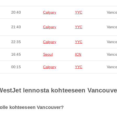
20:40
Calgary
YYC
Vanco
21:40
Calgary
YYC
Vanco
22:35
Calgary
YYC
Vanco
16:45
Seoul
ICN
Vanco
00:15
Calgary
YYC
Vanco
 WestJet lennosta kohteeseen Vancouve
nolle kohteeseen Vancouver?