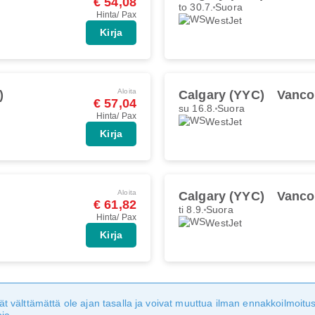
€ 54,08
to 30.7.
Suora
Hinta/ Pax
WestJet
Kirja
Aloita
)
Calgary (YYC)
Vanco
€ 57,04
su 16.8.
Suora
Hinta/ Pax
WestJet
Kirja
Aloita
Calgary (YYC)
Vanco
€ 61,82
ti 8.9.
Suora
Hinta/ Pax
WestJet
Kirja
eivät välttämättä ole ajan tasalla ja voivat muuttua ilman ennakkoilmoi