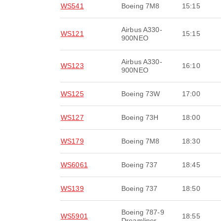
WS541
Boeing 7M8
15:15
Airbus A330-
WS121
15:15
900NEO
Airbus A330-
WS123
16:10
900NEO
WS125
Boeing 73W
17:00
WS127
Boeing 73H
18:00
WS179
Boeing 7M8
18:30
WS6061
Boeing 737
18:45
WS139
Boeing 737
18:50
Boeing 787-9
WS5901
18:55
Dreamliner