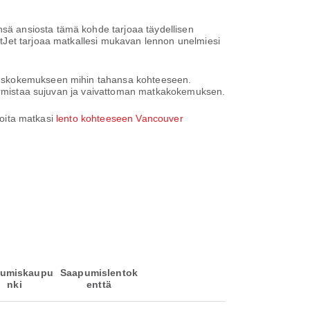
sä ansiosta tämä kohde tarjoaa täydellisen
tJet tarjoaa matkallesi mukavan lennon unelmiesi
rauskokemukseen mihin tahansa kohteeseen.
 varmistaa sujuvan ja vaivattoman matkakokemuksen.
loita matkasi
lento kohteeseen Vancouver
umiskaupu
Saapumislentok
nki
enttä