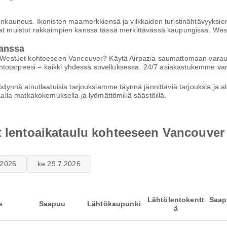
auneus. Ikonisten maamerkkiensä ja vilkkaiden turistinähtävyyksien
kaat muistot rakkaimpien kanssa tässä merkittävässä kaupungissa. Wes
anssa
öllä WestJet kohteeseen Vancouver? Käytä Airpazia saumattomaan va
dä lentotarpeesi – kaikki yhdessä sovelluksessa. 24/7 asiakastukemme
yödynnä ainutlaatuisia tarjouksiamme täynnä jännittäviä tarjouksia ja a
haalla matkakokemuksella ja lyömättömillä säästöillä.
t lentoaikataulu kohteeseen Vancouver
7.2026
ke 29.7.2026
Lähtölentokentt
Saap
e
Saapuu
Lähtökaupunki
ä