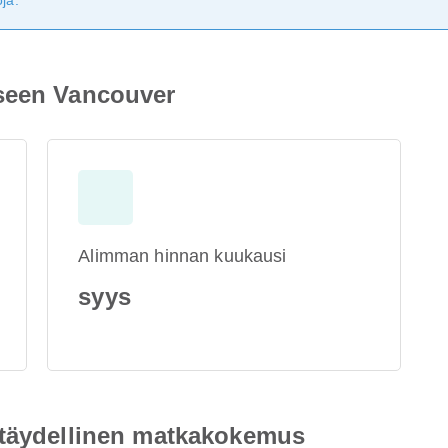
ja.
eseen Vancouver
Alimman hinnan kuukausi
syys
 täydellinen matkakokemus