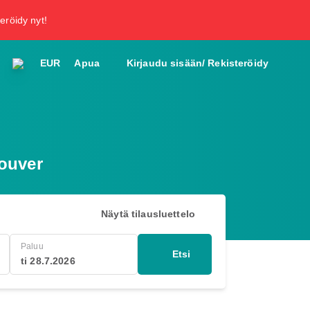
teröidy nyt!
EUR
Apua
Kirjaudu sisään/ Rekisteröidy
ouver
Näytä tilausluettelo
Paluu
Etsi
ti 28.7.2026