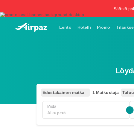
Säästä pal
Lento
Hotelli
Promo
Tilaukse
Löyd
Edestakainen matka
1 Matkustaja
Talo
Mistä