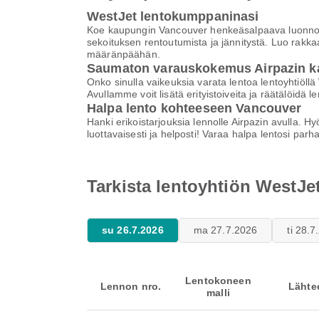
WestJet lentokumppaninasi
Koe kaupungin Vancouver henkeäsalpaava luonnonk
sekoituksen rentoutumista ja jännitystä. Luo rak
määränpäähän.
Saumaton varauskokemus Airpazin k
Onko sinulla vaikeuksia varata lentoa lentoyhti
Avullamme voit lisätä erityistoiveita ja räätälöi
Halpa lento kohteeseen Vancouver
Hanki erikoistarjouksia lennolle Airpazin avulla. H
luottavaisesti ja helposti! Varaa halpa lentosi par
Tarkista lentoyhtiön WestJe
su 26.7.2026
ma 27.7.2026
ti 28.
Lentokoneen
Lennon nro.
Lähte
malli