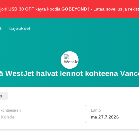
jon!
USD 30 OFF
käytä koodia
GOBEYOND
! - Lataa sovellus ja rekis
t
Tarjoukset
ä WestJet halvat lennot kohteena Vanc
us
kohteeseen
Lähtö
ma 27.7.2026