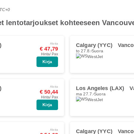
UTC+0
et lentotarjoukset kohteeseen Vancouv
Aloita
)
Calgary (YYC)
Vanco
€ 47,79
to 27.8.
Suora
Hinta/ Pax
WestJet
Kirja
Aloita
)
Los Angeles (LAX)
V
€ 50,44
ma 27.7.
Suora
Hinta/ Pax
WestJet
Kirja
Aloita
Calgary (YYC)
Vanco