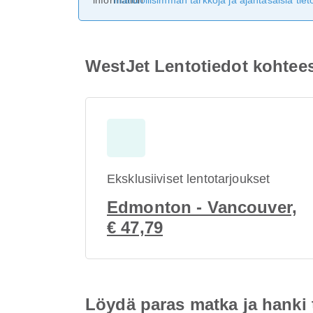
mahdollisimman tarkkoja ja ajantasaisia tieto
WestJet Lentotiedot kohte
Eksklusiiviset lentotarjoukset
Edmonton - Vancouver,
€ 47,79
Löydä paras matka ja hanki