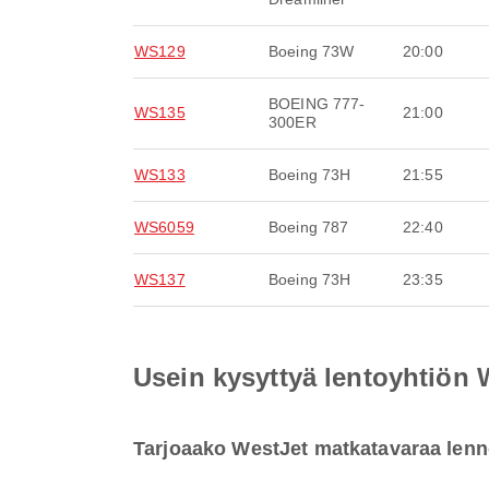
WS129
Boeing 73W
20:00
BOEING 777-
WS135
21:00
300ER
WS133
Boeing 73H
21:55
WS6059
Boeing 787
22:40
WS137
Boeing 73H
23:35
Usein kysyttyä lentoyhtiön
Tarjoaako WestJet matkatavaraa len