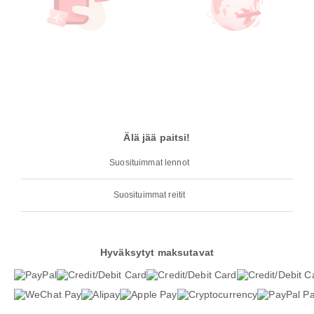
Älä jää paitsi!
Suosituimmat lennot
Suosituimmat reitit
Hyväksytyt maksutavat