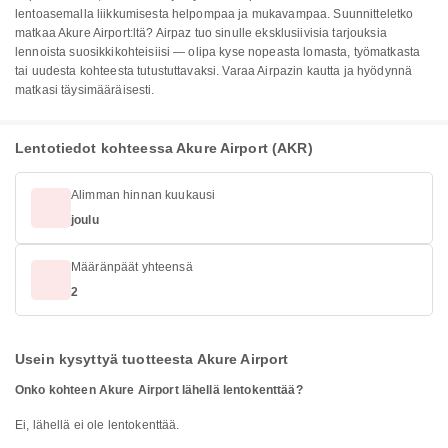
lentoasemalla liikkumisesta helpompaa ja mukavampaa. Suunnitteletko
matkaa Akure Airport:ltä? Airpaz tuo sinulle eksklusiivisia tarjouksia
lennoista suosikkikohteisiisi — olipa kyse nopeasta lomasta, työmatkasta
tai uudesta kohteesta tutustuttavaksi. Varaa Airpazin kautta ja hyödynnä
matkasi täysimääräisesti.
Lentotiedot kohteessa Akure Airport (AKR)
Alimman hinnan kuukausi
joulu
Määränpäät yhteensä
2
Usein kysyttyä tuotteesta Akure Airport
Onko kohteen Akure Airport lähellä lentokenttää?
Ei, lähellä ei ole lentokenttää.