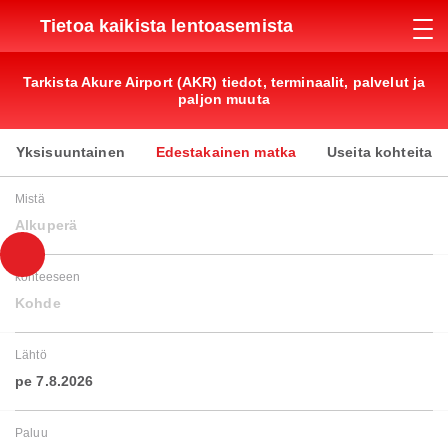
Tietoa kaikista lentoasemista
Tarkista Akure Airport (AKR) tiedot, terminaalit, palvelut ja
paljon muuta
Yksisuuntainen
Edestakainen matka
Useita kohteita
Mistä
Alkuperä
kohteeseen
Kohde
Lähtö
pe 7.8.2026
Paluu