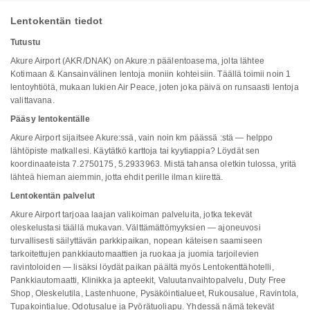
Lentokentän tiedot
Tutustu
Akure Airport (AKR/DNAK) on Akure:n päälentoasema, jolta lähtee
Kotimaan & Kansainvälinen lentoja moniin kohteisiin. Täällä toimii noin 1
lentoyhtiötä, mukaan lukien Air Peace, joten joka päivä on runsaasti lentoja
valittavana.
Pääsy lentokentälle
Akure Airport sijaitsee Akure:ssä, vain noin km päässä :stä — helppo
lähtöpiste matkallesi. Käytätkö karttoja tai kyytiappia? Löydät sen
koordinaateista 7.2750175, 5.2933963. Mistä tahansa oletkin tulossa, yritä
lähteä hieman aiemmin, jotta ehdit perille ilman kiirettä.
Lentokentän palvelut
Akure Airport tarjoaa laajan valikoiman palveluita, jotka tekevät
oleskelustasi täällä mukavan. Välttämättömyyksien — ajoneuvosi
turvallisesti säilyttävän parkkipaikan, nopean käteisen saamiseen
tarkoitettujen pankkiautomaattien ja ruokaa ja juomia tarjoilevien
ravintoloiden — lisäksi löydät paikan päältä myös Lentokenttähotelli,
Pankkiautomaatti, Klinikka ja apteekit, Valuutanvaihtopalvelu, Duty Free
Shop, Oleskelutila, Lastenhuone, Pysäköintialueet, Rukousalue, Ravintola,
Tupakointialue, Odotusalue ja Pyörätuoliapu. Yhdessä nämä tekevät