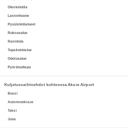
Oleskelutila
Lastenhuone
Pysäköintialueet
Rukousalue
Ravintola
Tupakointialue
Odotusalue
Pyörätuoliapu
Kuljetusvaihtoehdot kohteessa Akure Airport
Bussi
Autonvuokraus
Taksi
Juna