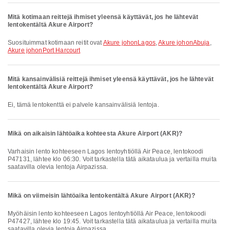
Mitä kotimaan reittejä ihmiset yleensä käyttävät, jos he lähtevät
lentokentältä Akure Airport?
Suosituimmat kotimaan reitit ovat
Akure johonLagos
,
Akure johonAbuja
,
Akure johonPort Harcourt
Mitä kansainvälisiä reittejä ihmiset yleensä käyttävät, jos he lähtevät
lentokentältä Akure Airport?
Ei, tämä lentokenttä ei palvele kansainvälisiä lentoja.
Mikä on aikaisin lähtöaika kohteesta Akure Airport (AKR)?
Varhaisin lento kohteeseen Lagos lentoyhtiöllä Air Peace, lentokoodi
P47131, lähtee klo 06:30. Voit tarkastella tätä aikataulua ja vertailla muita
saatavilla olevia lentoja Airpazissa.
Mikä on viimeisin lähtöaika lentokentältä Akure Airport (AKR)?
Myöhäisin lento kohteeseen Lagos lentoyhtiöllä Air Peace, lentokoodi
P47427, lähtee klo 19:45. Voit tarkastella tätä aikataulua ja vertailla muita
saatavilla olevia lentoja Airpazissa.