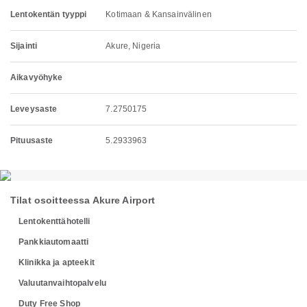
Lentokentän tyyppi
Kotimaan & Kansainvälinen
Sijainti
Akure, Nigeria
Aikavyöhyke
Leveysaste
7.2750175
Pituusaste
5.2933963
Tilat osoitteessa Akure Airport
Lentokenttähotelli
Pankkiautomaatti
Klinikka ja apteekit
Valuutanvaihtopalvelu
Duty Free Shop