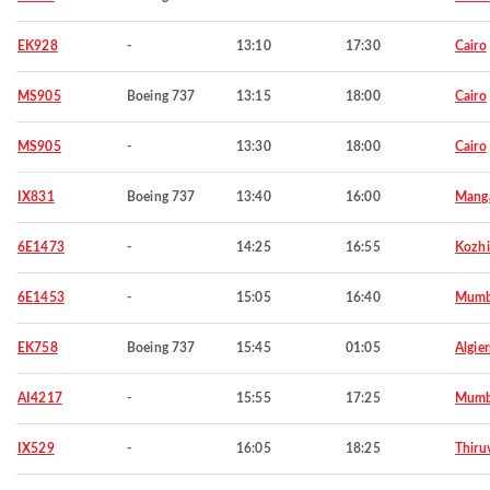
EK928
-
13:10
17:30
Cairo
MS905
Boeing 737
13:15
18:00
Cairo
MS905
-
13:30
18:00
Cairo
IX831
Boeing 737
13:40
16:00
Manga
6E1473
-
14:25
16:55
Kozh
6E1453
-
15:05
16:40
Mumb
EK758
Boeing 737
15:45
01:05
Algier
AI4217
-
15:55
17:25
Mumb
IX529
-
16:05
18:25
Thiru