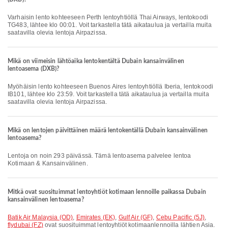
Varhaisin lento kohteeseen Perth lentoyhtiöllä Thai Airways, lentokoodi
TG483, lähtee klo 00:01. Voit tarkastella tätä aikataulua ja vertailla muita
saatavilla olevia lentoja Airpazissa.
Mikä on viimeisin lähtöaika lentokentältä Dubain kansainvälinen
lentoasema (DXB)?
Myöhäisin lento kohteeseen Buenos Aires lentoyhtiöllä Iberia, lentokoodi
IB101, lähtee klo 23:59. Voit tarkastella tätä aikataulua ja vertailla muita
saatavilla olevia lentoja Airpazissa.
Mikä on lentojen päivittäinen määrä lentokentällä Dubain kansainvälinen
lentoasema?
Lentoja on noin 293 päivässä. Tämä lentoasema palvelee lentoa
Kotimaan & Kansainvälinen.
Mitkä ovat suosituimmat lentoyhtiöt kotimaan lennoille paikassa Dubain
kansainvälinen lentoasema?
Batik Air Malaysia (OD)
,
Emirates (EK)
,
Gulf Air (GF)
,
Cebu Pacific (5J)
,
flydubai (FZ)
ovat suosituimmat lentoyhtiöt kotimaanlennoilla lähtien Asia.