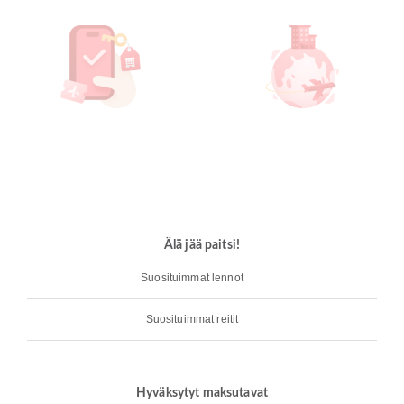
Älä jää paitsi!
Suosituimmat lennot
Suosituimmat reitit
Hyväksytyt maksutavat