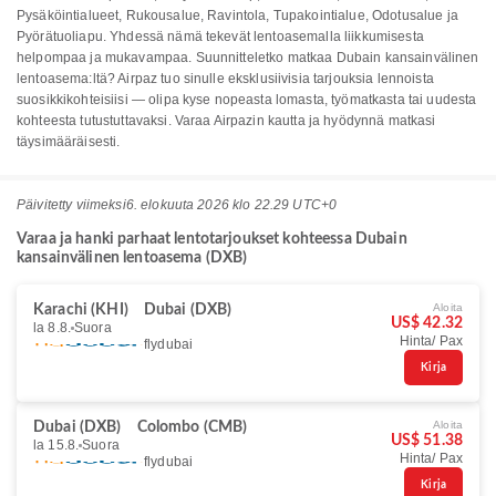
Pysäköintialueet, Rukousalue, Ravintola, Tupakointialue, Odotusalue ja
Pyörätuoliapu. Yhdessä nämä tekevät lentoasemalla liikkumisesta
helpompaa ja mukavampaa. Suunnitteletko matkaa Dubain kansainvälinen
lentoasema:ltä? Airpaz tuo sinulle eksklusiivisia tarjouksia lennoista
suosikkikohteisiisi — olipa kyse nopeasta lomasta, työmatkasta tai uudesta
kohteesta tutustuttavaksi. Varaa Airpazin kautta ja hyödynnä matkasi
täysimääräisesti.
Päivitetty viimeksi
6. elokuuta 2026 klo 22.29 UTC+0
Varaa ja hanki parhaat lentotarjoukset kohteessa Dubain
kansainvälinen lentoasema (DXB)
Aloita
Karachi (KHI)
Dubai (DXB)
US$ 42.32
la 8.8.
Suora
Hinta/ Pax
flydubai
Kirja
Aloita
Dubai (DXB)
Colombo (CMB)
US$ 51.38
la 15.8.
Suora
Hinta/ Pax
flydubai
Kirja