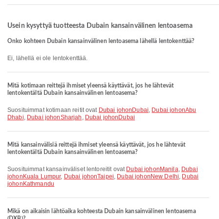
Usein kysyttyä tuotteesta Dubain kansainvälinen lentoasema
Onko kohteen Dubain kansainvälinen lentoasema lähellä lentokenttää?
Ei, lähellä ei ole lentokenttää.
Mitä kotimaan reittejä ihmiset yleensä käyttävät, jos he lähtevät
lentokentältä Dubain kansainvälinen lentoasema?
Suosituimmat kotimaan reitit ovat
Dubai johonDubai
,
Dubai johonAbu
Dhabi
,
Dubai johonSharjah
,
Dubai johonDubai
Mitä kansainvälisiä reittejä ihmiset yleensä käyttävät, jos he lähtevät
lentokentältä Dubain kansainvälinen lentoasema?
Suosituimmat kansainväliset lentoreitit ovat
Dubai johonManila
,
Dubai
johonKuala Lumpur
,
Dubai johonTaipei
,
Dubai johonNew Delhi
,
Dubai
johonKathmandu
Mikä on aikaisin lähtöaika kohteesta Dubain kansainvälinen lentoasema
(DXB)?