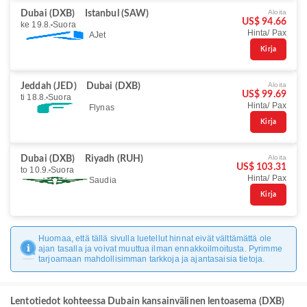
Aloita
Dubai (DXB)
Istanbul (SAW)
US$ 94.66
ke 19.8.
Suora
Hinta/ Pax
AJet
Kirja
Aloita
Jeddah (JED)
Dubai (DXB)
US$ 99.69
ti 18.8.
Suora
Hinta/ Pax
Flynas
Kirja
Aloita
Dubai (DXB)
Riyadh (RUH)
US$ 103.31
to 10.9.
Suora
Hinta/ Pax
Saudia
Kirja
Huomaa, että tällä sivulla luetellut hinnat eivät välttämättä ole
ajan tasalla ja voivat muuttua ilman ennakkoilmoitusta. Pyrimme
tarjoamaan mahdollisimman tarkkoja ja ajantasaisia tietoja.
Lentotiedot kohteessa Dubain kansainvälinen lentoasema (DXB)