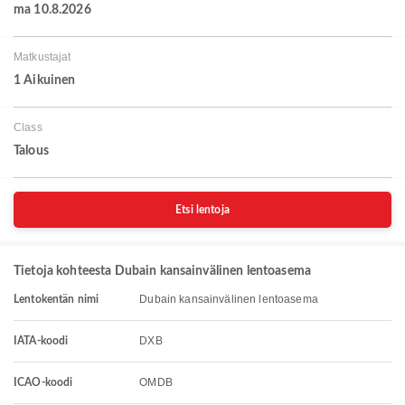
ma 10.8.2026
Matkustajat
1 Aikuinen
Class
Talous
Etsi lentoja
Tietoja kohteesta Dubain kansainvälinen lentoasema
Dubain kansainvälinen lentoasema
Lentokentän nimi
DXB
IATA-koodi
OMDB
ICAO-koodi