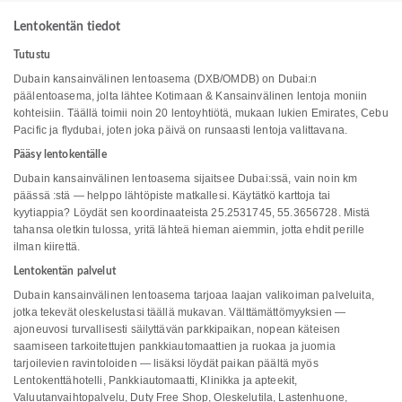
Lentokentän tiedot
Tutustu
Dubain kansainvälinen lentoasema (DXB/OMDB) on Dubai:n
päälentoasema, jolta lähtee Kotimaan & Kansainvälinen lentoja moniin
kohteisiin. Täällä toimii noin 20 lentoyhtiötä, mukaan lukien Emirates, Cebu
Pacific ja flydubai, joten joka päivä on runsaasti lentoja valittavana.
Pääsy lentokentälle
Dubain kansainvälinen lentoasema sijaitsee Dubai:ssä, vain noin km
päässä :stä — helppo lähtöpiste matkallesi. Käytätkö karttoja tai
kyytiappia? Löydät sen koordinaateista 25.2531745, 55.3656728. Mistä
tahansa oletkin tulossa, yritä lähteä hieman aiemmin, jotta ehdit perille
ilman kiirettä.
Lentokentän palvelut
Dubain kansainvälinen lentoasema tarjoaa laajan valikoiman palveluita,
jotka tekevät oleskelustasi täällä mukavan. Välttämättömyyksien —
ajoneuvosi turvallisesti säilyttävän parkkipaikan, nopean käteisen
saamiseen tarkoitettujen pankkiautomaattien ja ruokaa ja juomia
tarjoilevien ravintoloiden — lisäksi löydät paikan päältä myös
Lentokenttähotelli, Pankkiautomaatti, Klinikka ja apteekit,
Valuutanvaihtopalvelu, Duty Free Shop, Oleskelutila, Lastenhuone,