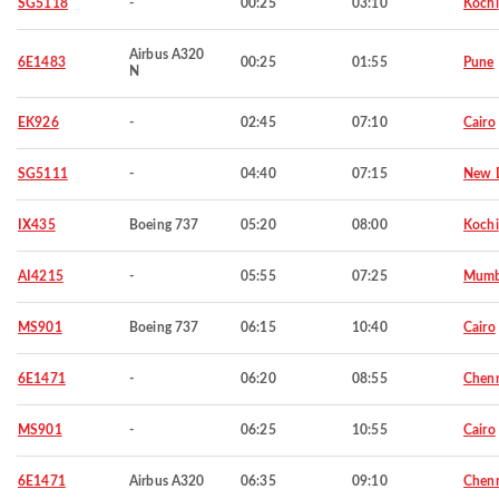
SG5118
-
00:25
03:10
Kochi
Airbus A320
6E1483
00:25
01:55
Pune
N
EK926
-
02:45
07:10
Cairo
SG5111
-
04:40
07:15
New D
IX435
Boeing 737
05:20
08:00
Kochi
AI4215
-
05:55
07:25
Mumb
MS901
Boeing 737
06:15
10:40
Cairo
6E1471
-
06:20
08:55
Chen
MS901
-
06:25
10:55
Cairo
6E1471
Airbus A320
06:35
09:10
Chen