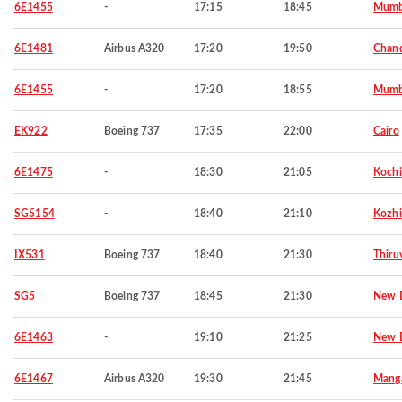
6E1455
-
17:15
18:45
Mumb
6E1481
Airbus A320
17:20
19:50
Chand
6E1455
-
17:20
18:55
Mumb
EK922
Boeing 737
17:35
22:00
Cairo
6E1475
-
18:30
21:05
Kochi
SG5154
-
18:40
21:10
Kozh
IX531
Boeing 737
18:40
21:30
Thiru
SG5
Boeing 737
18:45
21:30
New D
6E1463
-
19:10
21:25
New D
6E1467
Airbus A320
19:30
21:45
Manga