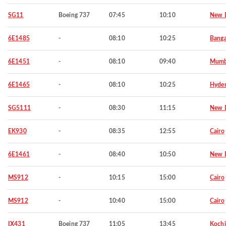
SG11
Boeing 737
07:45
10:10
New D
6E1485
-
08:10
10:25
Banga
6E1451
-
08:10
09:40
Mumb
6E1465
-
08:10
10:25
Hyde
SG5111
-
08:30
11:15
New D
EK930
-
08:35
12:55
Cairo
6E1461
-
08:40
10:50
New D
MS912
-
10:15
15:00
Cairo
MS912
-
10:40
15:00
Cairo
IX431
Boeing 737
11:05
13:45
Kochi