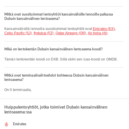
Mitkä ovat suosituimmat lentoyhtiöt kansainvälisille lennoille paikassa
Dubain kansainvälinen lentoasema?
Kansainvälisillä lennoilla suosituimmat lentoyhtiöt ovat
Emirates (EK)
,
Cebu Pacific (5J)
,
flydubai (FZ)
,
Qatar Airways (QR)
,
Air India (AI)
.
Mikä on lentokentän Dubain kansainvälinen lentoasema koodi?
Tämän lentokentän koodi on DXB. Sillä välin sen icao-koodi on OMDB.
Mitkä ovat terminaalivaihtoehdot kohteessa Dubain kansainvälinen
lentoasema?
On 0 terminaalia,
Huippulentoyhtiöt, jotka toimivat Dubain kansainvälinen
lentoasema:ssa
Emirates