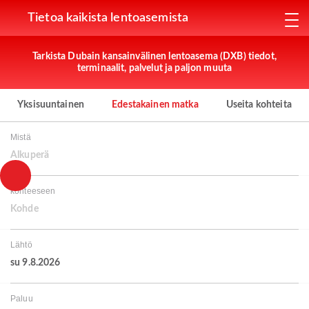
Tietoa kaikista lentoasemista
Tarkista Dubain kansainvälinen lentoasema (DXB) tiedot,
terminaalit, palvelut ja paljon muuta
Yksisuuntainen
Edestakainen matka
Useita kohteita
Mistä
Alkuperä
kohteeseen
Kohde
Lähtö
su 9.8.2026
Paluu