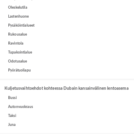
Oleskelutila
Lastenhuone
Pysäköintialueet
Rukousalue
Ravintola
Tupakointialue
Odotusalue
Pyörätuoliapu
Kuljetusvaihtoehdot kohteessa Dubain kansainvälinen lentoasema
Bussi
Autonvuokraus
Taksi
Juna