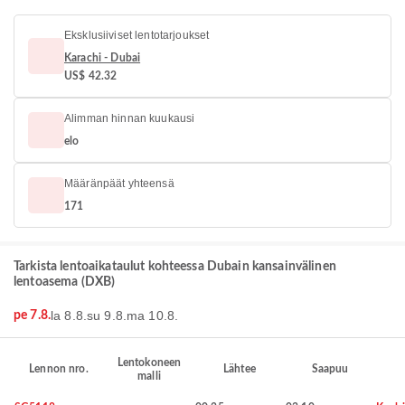
Eksklusiiviset lentotarjoukset
Karachi - Dubai
US$ 42.32
Alimman hinnan kuukausi
elo
Määränpäät yhteensä
171
Tarkista lentoaikataulut kohteessa Dubain kansainvälinen
lentoasema (DXB)
la 8.8.
su 9.8.
ma 10.8.
pe 7.8.
Lentokoneen
Lennon nro.
Lähtee
Saapuu
malli