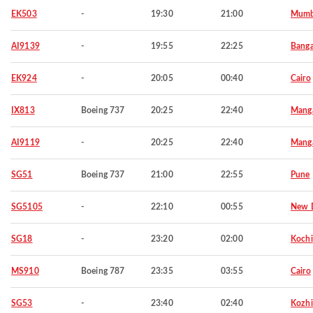
EK503
-
19:30
21:00
Mumb
AI9139
-
19:55
22:25
Banga
EK924
-
20:05
00:40
Cairo
IX813
Boeing 737
20:25
22:40
Manga
AI9119
-
20:25
22:40
Manga
SG51
Boeing 737
21:00
22:55
Pune
SG5105
-
22:10
00:55
New D
SG18
-
23:20
02:00
Kochi
MS910
Boeing 787
23:35
03:55
Cairo
SG53
-
23:40
02:40
Kozh