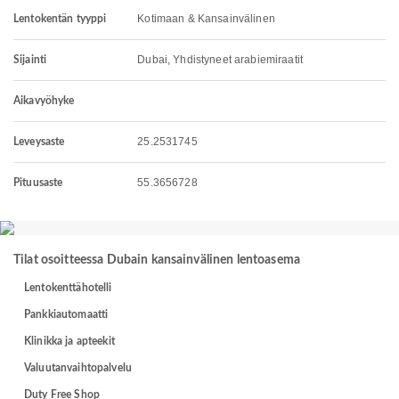
Kotimaan & Kansainvälinen
Lentokentän tyyppi
Dubai, Yhdistyneet arabiemiraatit
Sijainti
Aikavyöhyke
25.2531745
Leveysaste
55.3656728
Pituusaste
Tilat osoitteessa Dubain kansainvälinen lentoasema
Lentokenttähotelli
Pankkiautomaatti
Klinikka ja apteekit
Valuutanvaihtopalvelu
Duty Free Shop