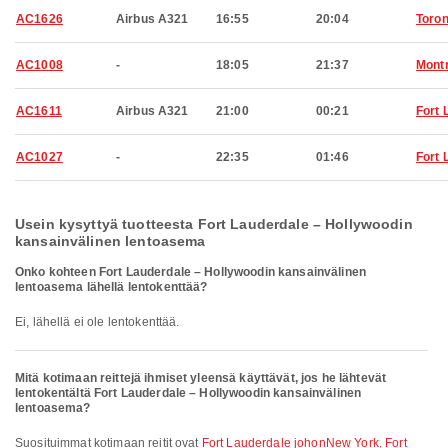
AC1626
Airbus A321
16:55
20:04
Toron
AC1008
-
18:05
21:37
Montr
AC1611
Airbus A321
21:00
00:21
Fort 
AC1027
-
22:35
01:46
Fort 
Usein kysyttyä tuotteesta Fort Lauderdale – Hollywoodin
kansainvälinen lentoasema
Onko kohteen Fort Lauderdale – Hollywoodin kansainvälinen
lentoasema lähellä lentokenttää?
Ei, lähellä ei ole lentokenttää.
Mitä kotimaan reittejä ihmiset yleensä käyttävät, jos he lähtevät
lentokentältä Fort Lauderdale – Hollywoodin kansainvälinen
lentoasema?
Suosituimmat kotimaan reitit ovat
Fort Lauderdale johonNew York
,
Fort