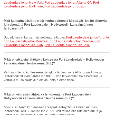
Lauderdale johonNew York
,
Fort Lauderdale johonAtlanta GA
,
Fort
Lauderdale johonBaltimore
,
Fort Lauderdale johonBoston
Mitä kansainvälisiä reittejä ihmiset yleensä käyttävät, jos he lähtevät
lentokentältä Fort Lauderdale – Hollywoodin kansainvälinen
lentoasema?
Suosituimmat kansainväliset lentoreitit ovat
Fort Lauderdale johonToronto
,
Fort Lauderdale johonMontreal
,
Fort Lauderdale johonCancun
,
Fort
Lauderdale johonSan Juan
,
Fort Lauderdale johonSan Jose
Mikä on aikaisin lähtöaika kohteesta Fort Lauderdale – Hollywoodin
kansainvälinen lentoasema (FLL)?
Varhaisin lento kohteeseen Bangkok lentoyhtiöllä All Nippon Airways,
lentokoodi NH849, lähtee klo 00:05. Voit tarkastella tätä aikataulua ja
vertailla muita saatavilla olevia lentoja Airpazissa.
Mikä on viimeisin lähtöaika lentokentältä Fort Lauderdale –
Hollywoodin kansainvälinen lentoasema (FLL)?
Myöhäisin lento kohteeseen Freeport lentoyhtiöllä United Airlines,
lentokoodi UA312, lähtee klo 23:59. Voit tarkastella tätä aikataulua ja