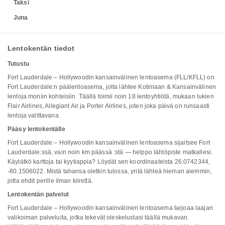
Taksi
Juna
Lentokentän tiedot
Tutustu
Fort Lauderdale – Hollywoodin kansainvälinen lentoasema (FLL/KFLL) on
Fort Lauderdale:n päälentoasema, jolta lähtee Kotimaan & Kansainvälinen
lentoja moniin kohteisiin. Täällä toimii noin 18 lentoyhtiötä, mukaan lukien
Flair Airlines, Allegiant Air ja Porter Airlines, joten joka päivä on runsaasti
lentoja valittavana.
Pääsy lentokentälle
Fort Lauderdale – Hollywoodin kansainvälinen lentoasema sijaitsee Fort
Lauderdale:ssä, vain noin km päässä :stä — helppo lähtöpiste matkallesi.
Käytätkö karttoja tai kyytiappia? Löydät sen koordinaateista 26.0742344,
-80.1506022. Mistä tahansa oletkin tulossa, yritä lähteä hieman aiemmin,
jotta ehdit perille ilman kiirettä.
Lentokentän palvelut
Fort Lauderdale – Hollywoodin kansainvälinen lentoasema tarjoaa laajan
valikoiman palveluita, jotka tekevät oleskelustasi täällä mukavan.