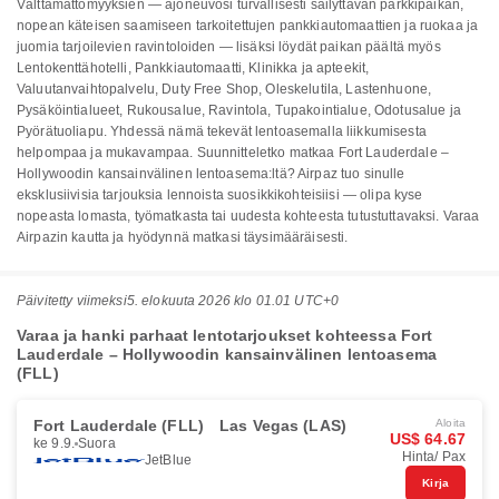
Välttämättömyyksien — ajoneuvosi turvallisesti säilyttävän parkkipaikan,
nopean käteisen saamiseen tarkoitettujen pankkiautomaattien ja ruokaa ja
juomia tarjoilevien ravintoloiden — lisäksi löydät paikan päältä myös
Lentokenttähotelli, Pankkiautomaatti, Klinikka ja apteekit,
Valuutanvaihtopalvelu, Duty Free Shop, Oleskelutila, Lastenhuone,
Pysäköintialueet, Rukousalue, Ravintola, Tupakointialue, Odotusalue ja
Pyörätuoliapu. Yhdessä nämä tekevät lentoasemalla liikkumisesta
helpompaa ja mukavampaa. Suunnitteletko matkaa Fort Lauderdale –
Hollywoodin kansainvälinen lentoasema:ltä? Airpaz tuo sinulle
eksklusiivisia tarjouksia lennoista suosikkikohteisiisi — olipa kyse
nopeasta lomasta, työmatkasta tai uudesta kohteesta tutustuttavaksi. Varaa
Airpazin kautta ja hyödynnä matkasi täysimääräisesti.
Päivitetty viimeksi
5. elokuuta 2026 klo 01.01 UTC+0
Varaa ja hanki parhaat lentotarjoukset kohteessa Fort
Lauderdale – Hollywoodin kansainvälinen lentoasema
(FLL)
Fort Lauderdale (FLL)
Las Vegas (LAS)
Aloita
US$ 64.67
ke 9.9.
Suora
Hinta/ Pax
JetBlue
Kirja