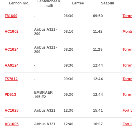
Lentokoneen
Lennon nro.
Lähtee
Saapuu
malli
F81600
-
06:30
09:50
Toron
Airbus A321-
AC1602
08:10
11:42
Montr
200
Airbus A321-
AC1624
08:20
11:29
Toron
200
AA9124
-
09:30
12:44
Toron
TS7612
-
09:30
12:44
Toron
EMBRAER
PD513
09:30
12:44
Toron
195 E2
AC1625
Airbus A321
12:30
15:41
Fort 
AC1605
Airbus A321
12:40
16:07
Fort 