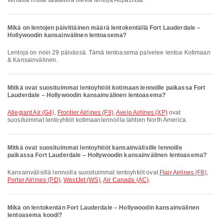
vertailla muita saatavilla olevia lentoja Airpazissa.
Mikä on lentojen päivittäinen määrä lentokentällä Fort Lauderdale –
Hollywoodin kansainvälinen lentoasema?
Lentoja on noin 29 päivässä. Tämä lentoasema palvelee lentoa Kotimaan
& Kansainvälinen.
Mitkä ovat suosituimmat lentoyhtiöt kotimaan lennoille paikassa Fort
Lauderdale – Hollywoodin kansainvälinen lentoasema?
Allegiant Air (G4)
,
Frontier Airlines (F9)
,
Avelo Airlines (XP)
ovat
suosituimmat lentoyhtiöt kotimaanlennoilla lähtien North America.
Mitkä ovat suosituimmat lentoyhtiöt kansainvälisille lennoille
paikassa Fort Lauderdale – Hollywoodin kansainvälinen lentoasema?
Kansainvälisillä lennoilla suosituimmat lentoyhtiöt ovat
Flair Airlines (F8)
,
Porter Airlines (PD)
,
WestJet (WS)
,
Air Canada (AC)
.
Mikä on lentokentän Fort Lauderdale – Hollywoodin kansainvälinen
lentoasema koodi?