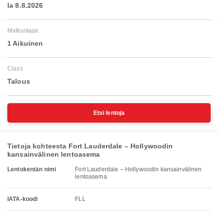
la 8.8.2026
Matkustajat
1 Aikuinen
Class
Talous
Etsi lentoja
Tietoja kohteesta Fort Lauderdale – Hollywoodin
kansainvälinen lentoasema
Lentokentän nimi
Fort Lauderdale – Hollywoodin kansainvälinen
lentoasema
IATA-koodi
FLL