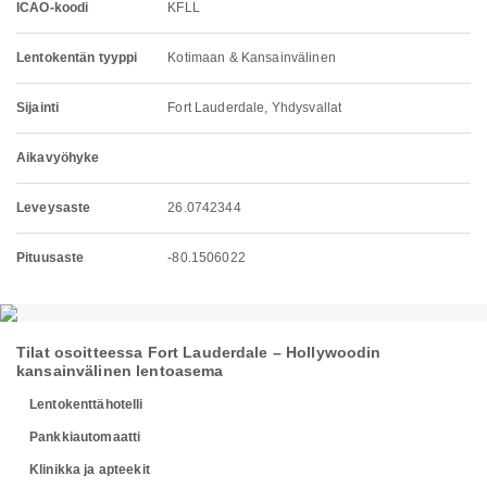
ICAO-koodi
KFLL
Lentokentän tyyppi
Kotimaan & Kansainvälinen
Sijainti
Fort Lauderdale, Yhdysvallat
Aikavyöhyke
Leveysaste
26.0742344
Pituusaste
-80.1506022
Tilat osoitteessa Fort Lauderdale – Hollywoodin
kansainvälinen lentoasema
Lentokenttähotelli
Pankkiautomaatti
Klinikka ja apteekit