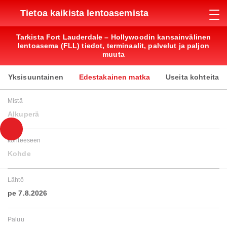
Tietoa kaikista lentoasemista
Tarkista Fort Lauderdale – Hollywoodin kansainvälinen
lentoasema (FLL) tiedot, terminaalit, palvelut ja paljon
muuta
Yksisuuntainen
Edestakainen matka
Useita kohteita
Mistä
Alkuperä
kohteeseen
Kohde
Lähtö
pe 7.8.2026
Paluu