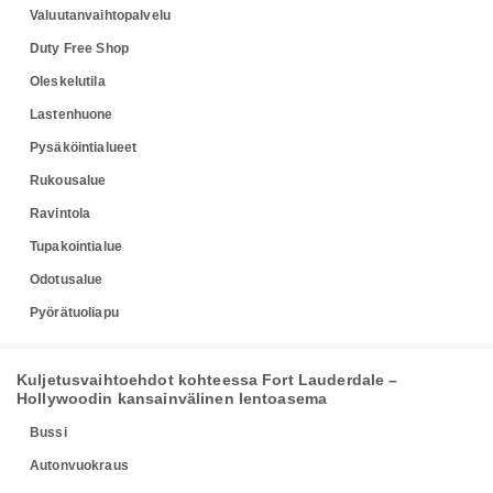
Valuutanvaihtopalvelu
Duty Free Shop
Oleskelutila
Lastenhuone
Pysäköintialueet
Rukousalue
Ravintola
Tupakointialue
Odotusalue
Pyörätuoliapu
Kuljetusvaihtoehdot kohteessa Fort Lauderdale –
Hollywoodin kansainvälinen lentoasema
Bussi
Autonvuokraus