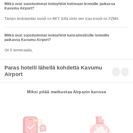
Mitkä ovat suosituimmat lentoyhtiöt kotimaan lennoille paikassa
Kavumu Airport?
Tämän lentokentän koodi on BKY. Sillä välin sen icao-koodi on FZMA.
Mitkä ovat suosituimmat lentoyhtiöt kansainvälisille lennoille
paikassa Kavumu Airport?
On 0 terminaalia,
Paras hotelli lähellä kohdetta Kavumu
Airport
Miksi pitää matkustaa Airpazin kanssa