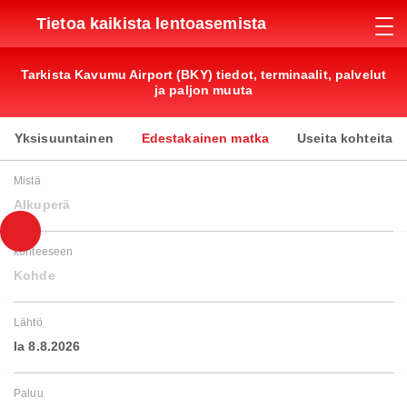
Tietoa kaikista lentoasemista
Tarkista Kavumu Airport (BKY) tiedot, terminaalit, palvelut
ja paljon muuta
Yksisuuntainen
Edestakainen matka
Useita kohteita
Mistä
Alkuperä
kohteeseen
Kohde
Lähtö
la 8.8.2026
Paluu