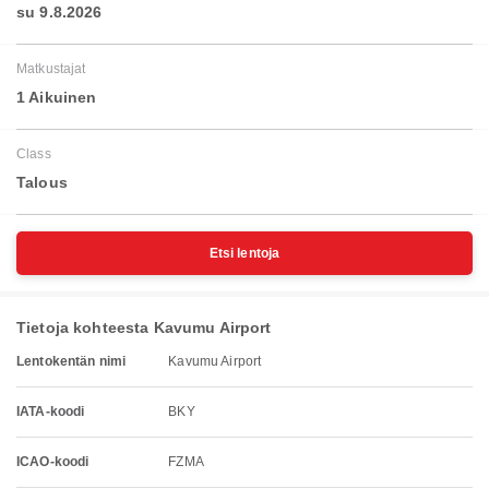
su 9.8.2026
Matkustajat
1 Aikuinen
Class
Talous
Etsi lentoja
Tietoja kohteesta Kavumu Airport
Lentokentän nimi
Kavumu Airport
IATA-koodi
BKY
ICAO-koodi
FZMA