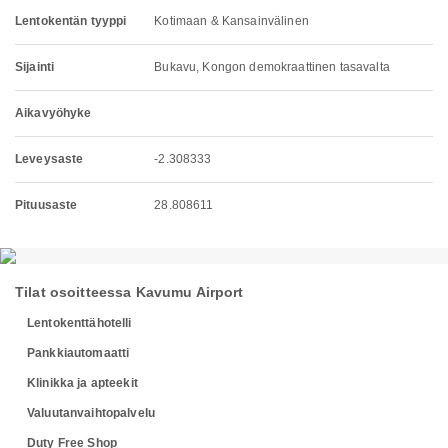
Lentokentän tyyppi
Kotimaan & Kansainvälinen
Sijainti
Bukavu, Kongon demokraattinen tasavalta
Aikavyöhyke
Leveysaste
-2.308333
Pituusaste
28.808611
Tilat osoitteessa Kavumu Airport
Lentokenttähotelli
Pankkiautomaatti
Klinikka ja apteekit
Valuutanvaihtopalvelu
Duty Free Shop