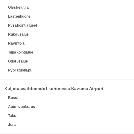
Oleskelutila
Lastenhuone
Pysäköintialueet
Rukousalue
Ravintola
Tupakointialue
Odotusalue
Pyörätuoliapu
Kuljetusvaihtoehdot kohteessa Kavumu Airport
Bussi
Autonvuokraus
Taksi
Juna