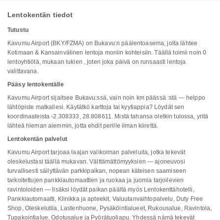
Lentokentän tiedot
Tutustu
Kavumu Airport (BKY/FZMA) on Bukavu:n päälentoasema, jolta lähtee
Kotimaan & Kansainvälinen lentoja moniin kohteisiin. Täällä toimii noin 0
lentoyhtiötä, mukaan lukien , joten joka päivä on runsaasti lentoja
valittavana.
Pääsy lentokentälle
Kavumu Airport sijaitsee Bukavu:ssä, vain noin km päässä :stä — helppo
lähtöpiste matkallesi. Käytätkö karttoja tai kyytiappia? Löydät sen
koordinaateista -2.308333, 28.808611. Mistä tahansa oletkin tulossa, yritä
lähteä hieman aiemmin, jotta ehdit perille ilman kiirettä.
Lentokentän palvelut
Kavumu Airport tarjoaa laajan valikoiman palveluita, jotka tekevät
oleskelustasi täällä mukavan. Välttämättömyyksien — ajoneuvosi
turvallisesti säilyttävän parkkipaikan, nopean käteisen saamiseen
tarkoitettujen pankkiautomaattien ja ruokaa ja juomia tarjoilevien
ravintoloiden — lisäksi löydät paikan päältä myös Lentokenttähotelli,
Pankkiautomaatti, Klinikka ja apteekit, Valuutanvaihtopalvelu, Duty Free
Shop, Oleskelutila, Lastenhuone, Pysäköintialueet, Rukousalue, Ravintola,
Tupakointialue, Odotusalue ja Pyörätuoliapu. Yhdessä nämä tekevät