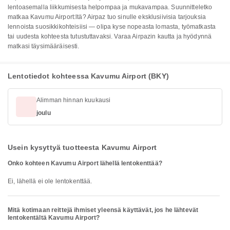
lentoasemalla liikkumisesta helpompaa ja mukavampaa. Suunnitteletko
matkaa Kavumu Airport:ltä? Airpaz tuo sinulle eksklusiivisia tarjouksia
lennoista suosikkikohteisiisi — olipa kyse nopeasta lomasta, työmatkasta
tai uudesta kohteesta tutustuttavaksi. Varaa Airpazin kautta ja hyödynnä
matkasi täysimääräisesti.
Lentotiedot kohteessa Kavumu Airport (BKY)
Alimman hinnan kuukausi
joulu
Usein kysyttyä tuotteesta Kavumu Airport
Onko kohteen Kavumu Airport lähellä lentokenttää?
Ei, lähellä ei ole lentokenttää.
Mitä kotimaan reittejä ihmiset yleensä käyttävät, jos he lähtevät
lentokentältä Kavumu Airport?