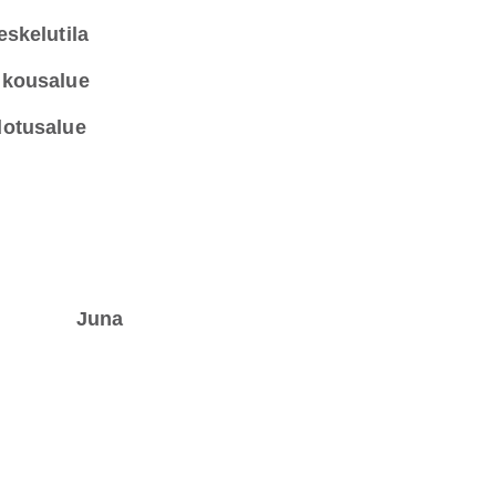
eskelutila
kousalue
otusalue
Juna