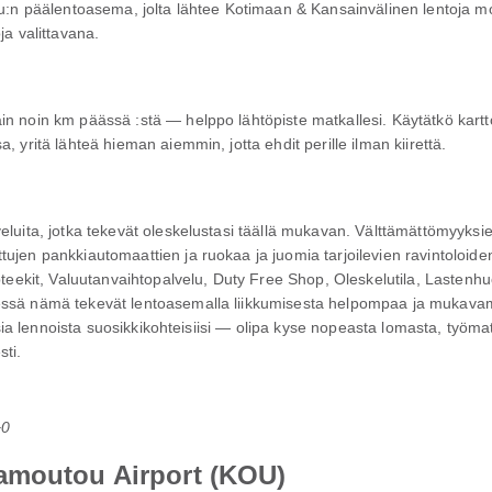
äälentoasema, jolta lähtee Kotimaan & Kansainvälinen lentoja moniin
ja valittavana.
n noin km päässä :stä — helppo lähtöpiste matkallesi. Käytätkö kartto
 yritä lähteä hieman aiemmin, jotta ehdit perille ilman kiirettä.
eluita, jotka tekevät oleskelustasi täällä mukavan. Välttämättömyyksien
ujen pankkiautomaattien ja ruokaa ja juomia tarjoilevien ravintoloide
apteekit, Valuutanvaihtopalvelu, Duty Free Shop, Oleskelutila, Lastenh
dessä nämä tekevät lentoasemalla liikkumisesta helpompaa ja mukav
ouksia lennoista suosikkikohteisiisi — olipa kyse nopeasta lomasta, työm
ti.
+0
amoutou Airport (KOU)