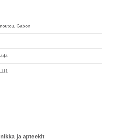
moutou, Gabon
4444
1111
inikka ja apteekit