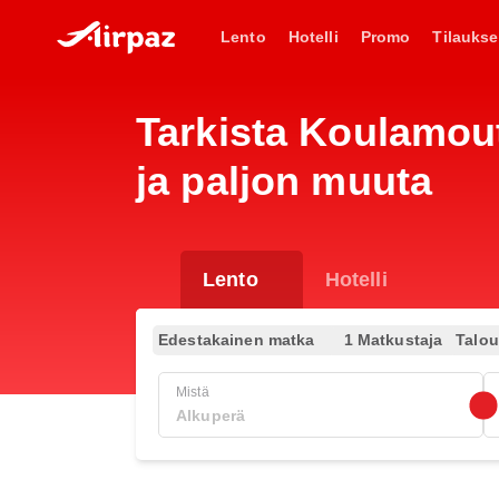
Lento
Hotelli
Promo
Tilaukse
Tarkista Koulamouto
ja paljon muuta
Lento
Hotelli
Edestakainen matka
1 Matkustaja
Talo
Mistä