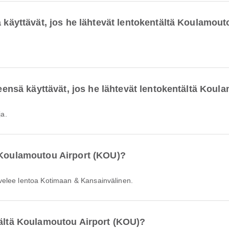
ä käyttävät, jos he lähtevät lentokentältä Koulamout
yleensä käyttävät, jos he lähtevät lentokentältä Koul
ja.
a Koulamoutou Airport (KOU)?
velee lentoa Kotimaan & Kansainvälinen.
tältä Koulamoutou Airport (KOU)?