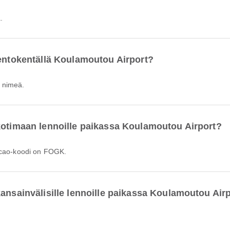
.
lentokentällä Koulamoutou Airport?
n nimeä.
kotimaan lennoille paikassa Koulamoutou Airport?
 icao-koodi on FOGK.
kansainvälisille lennoille paikassa Koulamoutou Air