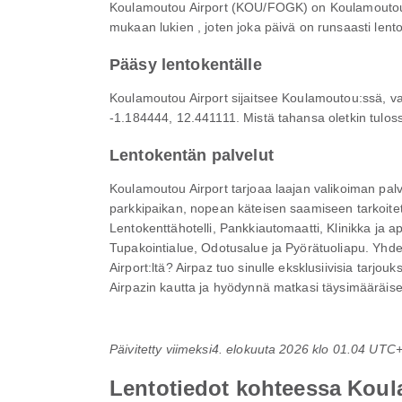
Koulamoutou Airport (KOU/FOGK) on Koulamoutou:n p
mukaan lukien , joten joka päivä on runsaasti lento
Pääsy lentokentälle
Koulamoutou Airport sijaitsee Koulamoutou:ssä, vai
-1.184444, 12.441111. Mistä tahansa oletkin tulossa,
Lentokentän palvelut
Koulamoutou Airport tarjoaa laajan valikoiman palv
parkkipaikan, nopean käteisen saamiseen tarkoitett
Lentokenttähotelli, Pankkiautomaatti, Klinikka ja 
Tupakointialue, Odotusalue ja Pyörätuoliapu. Yh
Airport:ltä? Airpaz tuo sinulle eksklusiivisia tarj
Airpazin kautta ja hyödynnä matkasi täysimääräises
Päivitetty viimeksi
4. elokuuta 2026 klo 01.04 UTC
Lentotiedot kohteessa Koul