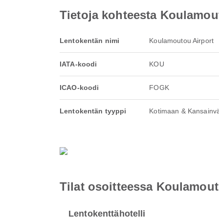
Tietoja kohteesta Koulamou
Lentokentän nimi
Koulamoutou Airport
IATA-koodi
KOU
ICAO-koodi
FOGK
Lentokentän tyyppi
Kotimaan & Kansainvä
Tilat osoitteessa Koulamout
Lentokenttähotelli