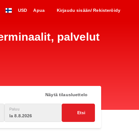
USD
Apua
Kirjaudu sisään/ Rekisteröidy
rminaalit, palvelut
Näytä tilausluettelo
Paluu
Etsi
la 8.8.2026