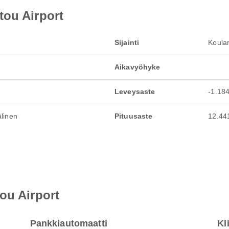
tou Airport
Sijainti
Koula
Aikavyöhyke
Leveysaste
-1.18
linen
Pituusaste
12.44
ou Airport
Pankkiautomaatti
Kl