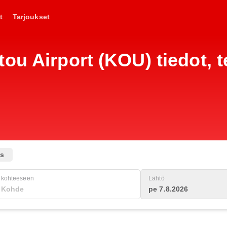
t
Tarjoukset
u Airport (KOU) tiedot, te
us
kohteeseen
Lähtö
pe 7.8.2026