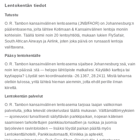
Lentokentän tiedot
Tutustu
O. R. Tambon kansainvälinen lentoasema (JNB/FAOR) on Johannesburg:n
päälentoasema, jolta lähtee Kotimaan & Kansainvälinen lentoja moniin
kohteisiin. Täällä toimii noin 20 lentoyhtiötä, mukaan lukien FlySafair,
South African Airways ja Airlink, joten joka päivä on runsaasti lentoja
valittavana.
Pääsy lentokentälle
O. R. Tambon kansainvälinen lentoasema sijaitsee Johannesburg:ssä, vain
noin km päässä :stä — helppo lähtöpiste matkallesi. Käytätkö karttoja tai
kyytiappia? Löydät sen koordinaateista -26.1367, 28.2411. Mistä tahansa
oletkin tulossa, yritä lähteä hieman aiemmin, jotta ehdit perille ilman
kiirettä.
Lentokentän palvelut
O. R. Tambon kansainvälinen lentoasema tarjoaa laajan valikoiman
palveluita, jotka tekevät oleskelustasi täällä mukavan. Välttämättömyyksien
— ajoneuvosi turvallisesti säilyttävän parkkipaikan, nopean käteisen
saamiseen tarkoitettujen pankkiautomaattien ja ruokaa ja juomia
tarjoilevien ravintoloiden — lisäksi löydät paikan päältä myös
Lentokenttähotelli, Pankkiautomaatti, Klinikka ja apteekit,