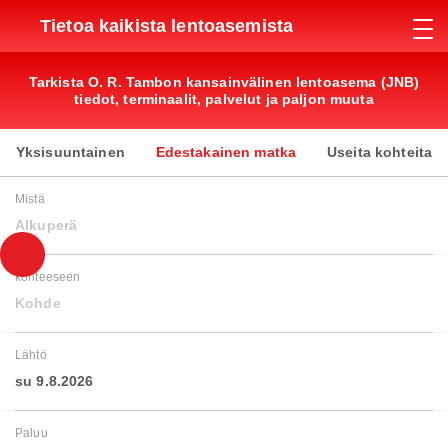
Tietoa kaikista lentoasemista
Tarkista O. R. Tambon kansainvälinen lentoasema (JNB)
tiedot, terminaalit, palvelut ja paljon muuta
Yksisuuntainen
Edestakainen matka
Useita kohteita
Mistä
Alkuperä
kohteeseen
Kohde
Lähtö
su 9.8.2026
Paluu