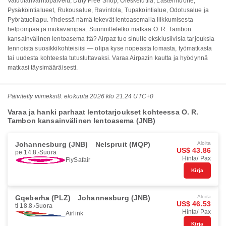
Valuutanvaihtopalvelu, Duty Free Shop, Oleskelutila, Lastenhuone,
Pysäköintialueet, Rukousalue, Ravintola, Tupakointialue, Odotusalue ja
Pyörätuoliapu. Yhdessä nämä tekevät lentoasemalla liikkumisesta
helpompaa ja mukavampaa. Suunnitteletko matkaa O. R. Tambon
kansainvälinen lentoasema:ltä? Airpaz tuo sinulle eksklusiivisia tarjouksia
lennoista suosikkikohteisiisi — olipa kyse nopeasta lomasta, työmatkasta
tai uudesta kohteesta tutustuttavaksi. Varaa Airpazin kautta ja hyödynnä
matkasi täysimääräisesti.
Päivitetty viimeksi
8. elokuuta 2026 klo 21.24 UTC+0
Varaa ja hanki parhaat lentotarjoukset kohteessa O. R.
Tambon kansainvälinen lentoasema (JNB)
Johannesburg (JNB)
Nelspruit (MQP)
Aloita
US$ 43.86
pe 14.8.
Suora
Hinta/ Pax
FlySafair
Kirja
Gqeberha (PLZ)
Johannesburg (JNB)
Aloita
US$ 46.53
ti 18.8.
Suora
Hinta/ Pax
Airlink
Kirja