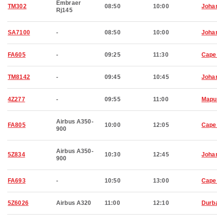
Embraer
TM302
08:50
10:00
Joha
Rj145
SA7100
-
08:50
10:00
Joha
FA605
-
09:25
11:30
Cape
TM8142
-
09:45
10:45
Joha
4Z277
-
09:55
11:00
Mapu
Airbus A350-
FA805
10:00
12:05
Cape
900
Airbus A350-
5Z834
10:30
12:45
Joha
900
FA693
-
10:50
13:00
Cape
5Z6026
Airbus A320
11:00
12:10
Durb