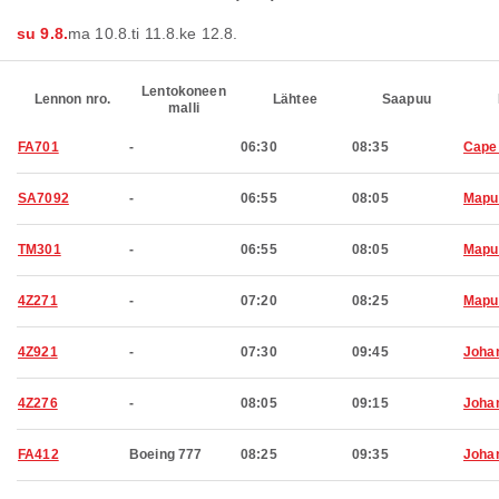
su 9.8.
ma 10.8.
ti 11.8.
ke 12.8.
Lentokoneen
Lennon nro.
Lähtee
Saapuu
malli
FA701
-
06:30
08:35
Cape
SA7092
-
06:55
08:05
Mapu
TM301
-
06:55
08:05
Mapu
4Z271
-
07:20
08:25
Mapu
4Z921
-
07:30
09:45
Joha
4Z276
-
08:05
09:15
Joha
FA412
Boeing 777
08:25
09:35
Joha