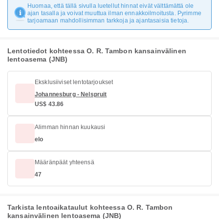
Huomaa, että tällä sivulla luetellut hinnat eivät välttämättä ole
ajan tasalla ja voivat muuttua ilman ennakkoilmoitusta. Pyrimme
tarjoamaan mahdollisimman tarkkoja ja ajantasaisia tietoja.
Lentotiedot kohteessa O. R. Tambon kansainvälinen
lentoasema (JNB)
Eksklusiiviset lentotarjoukset
Johannesburg - Nelspruit
US$ 43.86
Alimman hinnan kuukausi
elo
Määränpäät yhteensä
47
Tarkista lentoaikataulut kohteessa O. R. Tambon
kansainvälinen lentoasema (JNB)