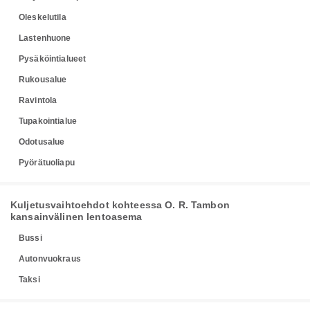
Oleskelutila
Lastenhuone
Pysäköintialueet
Rukousalue
Ravintola
Tupakointialue
Odotusalue
Pyörätuoliapu
Kuljetusvaihtoehdot kohteessa O. R. Tambon
kansainvälinen lentoasema
Bussi
Autonvuokraus
Taksi