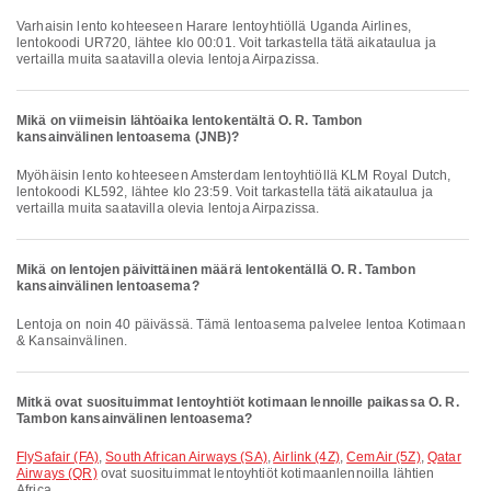
Varhaisin lento kohteeseen Harare lentoyhtiöllä Uganda Airlines,
lentokoodi UR720, lähtee klo 00:01. Voit tarkastella tätä aikataulua ja
vertailla muita saatavilla olevia lentoja Airpazissa.
Mikä on viimeisin lähtöaika lentokentältä O. R. Tambon
kansainvälinen lentoasema (JNB)?
Myöhäisin lento kohteeseen Amsterdam lentoyhtiöllä KLM Royal Dutch,
lentokoodi KL592, lähtee klo 23:59. Voit tarkastella tätä aikataulua ja
vertailla muita saatavilla olevia lentoja Airpazissa.
Mikä on lentojen päivittäinen määrä lentokentällä O. R. Tambon
kansainvälinen lentoasema?
Lentoja on noin 40 päivässä. Tämä lentoasema palvelee lentoa Kotimaan
& Kansainvälinen.
Mitkä ovat suosituimmat lentoyhtiöt kotimaan lennoille paikassa O. R.
Tambon kansainvälinen lentoasema?
FlySafair (FA)
,
South African Airways (SA)
,
Airlink (4Z)
,
CemAir (5Z)
,
Qatar
Airways (QR)
ovat suosituimmat lentoyhtiöt kotimaanlennoilla lähtien
Africa.