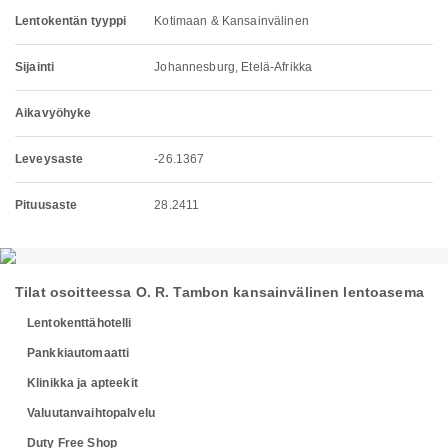
Lentokentän tyyppi
Kotimaan & Kansainvälinen
Sijainti
Johannesburg, Etelä-Afrikka
Aikavyöhyke
Leveysaste
-26.1367
Pituusaste
28.2411
Tilat osoitteessa O. R. Tambon kansainvälinen lentoasema
Lentokenttähotelli
Pankkiautomaatti
Klinikka ja apteekit
Valuutanvaihtopalvelu
Duty Free Shop