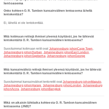
lentoasema
Onko kohteen O. R. Tambon kansainvälinen lentoasema lähellä
lentokenttää?
Ei, lähellä ei ole lentokenttää.
Mitä kotimaan reittejä ihmiset yleensä käyttävät, jos he lähtevät
lentokentältä O. R. Tambon kansainvälinen lentoasema?
Suosituimmat kotimaan reitit ovat
Johannesburg johonCape Town
,
Johannesburg johonDurban
,
Johannesburg johonEast London
,
Johannesburg johonGqeberha
,
Johannesburg johonGeorge
Mitä kansainvälisiä reittejä ihmiset yleensä käyttävät, jos he lähtevät
lentokentältä O. R. Tambon kansainvälinen lentoasema?
Suosituimmat kansainväliset lentoreitit ovat
Johannesburg johonMaputo
,
Johannesburg johonHarare
,
Johannesburg johonLondon
,
Johannesburg
johonAccra
,
Johannesburg johonBangkok
Mikä on aikaisin lähtöaika kohteesta O. R. Tambon kansainvälinen
lentoasema (JNB)?