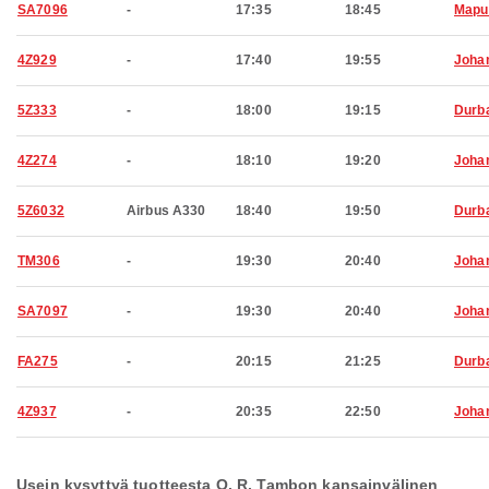
SA7096
-
17:35
18:45
Mapu
4Z929
-
17:40
19:55
Joha
5Z333
-
18:00
19:15
Durb
4Z274
-
18:10
19:20
Joha
5Z6032
Airbus A330
18:40
19:50
Durb
TM306
-
19:30
20:40
Joha
SA7097
-
19:30
20:40
Joha
FA275
-
20:15
21:25
Durb
4Z937
-
20:35
22:50
Joha
Usein kysyttyä tuotteesta O. R. Tambon kansainvälinen