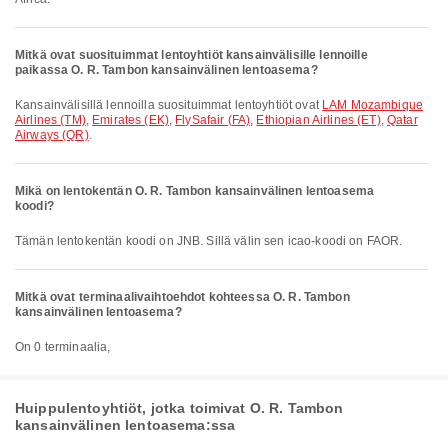
Mitkä ovat suosituimmat lentoyhtiöt kansainvälisille lennoille
paikassa O. R. Tambon kansainvälinen lentoasema?
Kansainvälisillä lennoilla suosituimmat lentoyhtiöt ovat
LAM Mozambique
Airlines (TM)
,
Emirates (EK)
,
FlySafair (FA)
,
Ethiopian Airlines (ET)
,
Qatar
Airways (QR)
.
Mikä on lentokentän O. R. Tambon kansainvälinen lentoasema
koodi?
Tämän lentokentän koodi on JNB. Sillä välin sen icao-koodi on FAOR.
Mitkä ovat terminaalivaihtoehdot kohteessa O. R. Tambon
kansainvälinen lentoasema?
On 0 terminaalia,
Huippulentoyhtiöt, jotka toimivat O. R. Tambon
kansainvälinen lentoasema:ssa