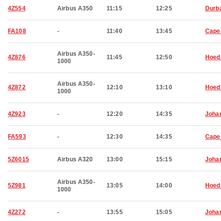
4Z554
Airbus A350
11:15
12:25
Durb
FA108
-
11:40
13:45
Cape
Airbus A350-
4Z876
11:45
12:50
Hoed
1000
Airbus A350-
4Z872
12:10
13:10
Hoed
1000
4Z923
-
12:20
14:35
Joha
FA593
-
12:30
14:35
Cape
5Z6015
Airbus A320
13:00
15:15
Joha
Airbus A350-
5Z981
13:05
14:00
Hoed
1000
4Z272
-
13:55
15:05
Joha