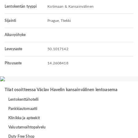
Lentokentän tyyppi
Kotimaan & Kansainvälinen
Sijainti
Prague, Tšekki
Aikavyöhyke
Leveysaste
50.1017142
Pituusaste
14.2608418
Tilat osoitteessa Václav Havelin kansainvälinen lentoasema
Lentokenttähotelli
Pankkiautomaatti
Klinikka ja apteekit
Valuutanvaihtopalvelu
Duty Free Shop