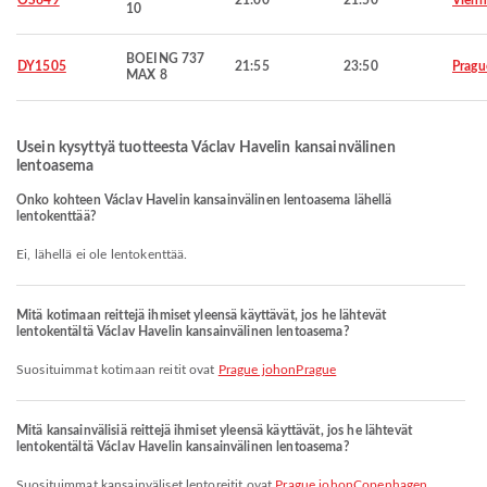
OS649
21:00
21:50
Vienn
10
BOEING 737
DY1505
21:55
23:50
Pragu
MAX 8
Usein kysyttyä tuotteesta Václav Havelin kansainvälinen
lentoasema
Onko kohteen Václav Havelin kansainvälinen lentoasema lähellä
lentokenttää?
Ei, lähellä ei ole lentokenttää.
Mitä kotimaan reittejä ihmiset yleensä käyttävät, jos he lähtevät
lentokentältä Václav Havelin kansainvälinen lentoasema?
Suosituimmat kotimaan reitit ovat
Prague johonPrague
Mitä kansainvälisiä reittejä ihmiset yleensä käyttävät, jos he lähtevät
lentokentältä Václav Havelin kansainvälinen lentoasema?
Suosituimmat kansainväliset lentoreitit ovat
Prague johonCopenhagen
,