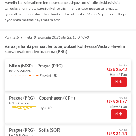
Havelin kansainvälinen lentoasema:ltä? Airpaz tuo sinulle eksklusiivisia
tarjouksia lennoista suosikkikohteisiisi — olipa kyse nopeasta lomasta,
työmatkasta tai uudesta kohteesta tutustuttavaksi. Varaa Airpazin kautta ja
hyödynnä matkasi täysimääräisesti.
Päivitetty viimeksi
8. elokuuta 2026 klo 22.15 UTC+0
Varaa ja hanki parhaat lentotarjoukset kohteessa Václav Havelin
kansainvälinen lentoasema (PRG)
Milan (MXP)
Prague (PRG)
Aloita
US$ 25.42
ke 2.9.
Suora
Hinta/ Pax
EasyJet UK
Kirja
Prague (PRG)
Copenhagen (CPH)
Aloita
US$ 30.77
ti 15.9.
Suora
Hinta/ Pax
Ryanair
Kirja
Prague (PRG)
Sofia (SOF)
Aloita
US$ 31.73
ke 19.8.
Suora