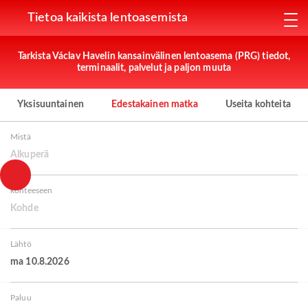
Tietoa kaikista lentoasemista
Tarkista Václav Havelin kansainvälinen lentoasema (PRG) tiedot,
terminaalit, palvelut ja paljon muuta
Yksisuuntainen
Edestakainen matka
Useita kohteita
Mistä
Alkuperä
kohteeseen
Kohde
Lähtö
ma 10.8.2026
Paluu