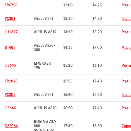
FR6708
-
13:00
14:25
Pragu
PC301
Airbus A321
13:10
14:50
Istan
LH1397
AIRBUS A319
14:10
15:20
Pragu
Airbus A220-
BT482
14:15
17:00
Pragu
300
EMBRAER
OS645
15:20
16:10
Vienn
195
FR1828
-
15:55
17:40
Pragu
PC305
Airbus A321
16:40
18:20
Istan
OS646
AIRBUS A320
16:50
17:40
Pragu
BOEING 737-
D82066
800
17:30
18:50
Cope
(WINGLETS)