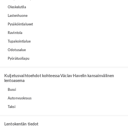
Oleskelutila
Lastenhuone
Pysäköintialueet
Ravintola
Tupakointialue
Odotusalue
Pyörätuoliapu
Kuljetusvaihtoehdot kohteessa Václav Havelin kansainvälinen
lentoasema
Bussi
Autonvuokraus
Taksi
Lentokentän tiedot