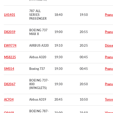
787 ALL
LH1401
SERIES
18:40
19:50
Pragu
PASSENGER
BOEING 737
D82059
19:00
20:55
Pragu
MAX 8
EW9774
AIRBUS A320
19:10
20:25
Düsse
MS8225
Airbus A320
19:30
00:45
Pragu
SM554
Boeing 737
19:30
00:45
Pragu
BOEING 737-
D82067
800
19:30
20:50
Pragu
(WINGLETS)
AC934
Airbus A319
20:45
10:50
Toron
BOEING 787-