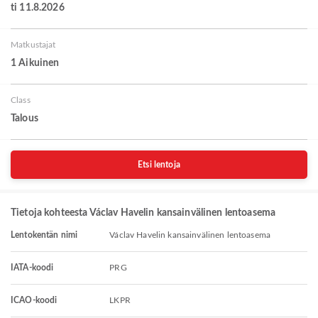
ti 11.8.2026
Matkustajat
1 Aikuinen
Class
Talous
Etsi lentoja
Tietoja kohteesta Václav Havelin kansainvälinen lentoasema
Lentokentän nimi
Václav Havelin kansainvälinen lentoasema
IATA-koodi
PRG
ICAO-koodi
LKPR