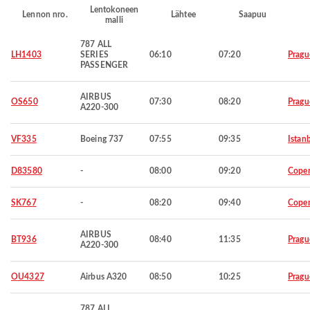
Lentokoneen
Lennon nro.
Lähtee
Saapuu
malli
787 ALL
LH1403
SERIES
06:10
07:20
Pragu
PASSENGER
AIRBUS
OS650
07:30
08:20
Pragu
A220-300
VF335
Boeing 737
07:55
09:35
Istan
D83580
-
08:00
09:20
Cope
SK767
-
08:20
09:40
Cope
AIRBUS
BT936
08:40
11:35
Pragu
A220-300
OU4327
Airbus A320
08:50
10:25
Pragu
787 ALL