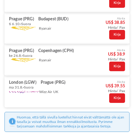
Kirja
Prague (PRG)
Budapest (BUD)
Aloita
US$ 38.85
ti 6.10.
Suora
Hinta/ Pax
Ryanair
Kirja
Prague (PRG)
Copenhagen (CPH)
Aloita
US$ 38.9
ke 26.8.
Suora
Hinta/ Pax
Ryanair
Kirja
London (LGW)
Prague (PRG)
Aloita
US$ 39.55
ma 31.8.
Suora
Hinta/ Pax
Wizz Air UK
Kirja
Huomaa, että tällä sivulla luetellut hinnat eivät välttämättä ole ajan
tasalla ja voivat muuttua ilman ennakkoilmoitusta. Pyrimme
tarjoamaan mahdollisimman tarkkoja ja ajantasaisia tietoja.