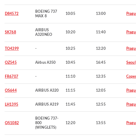
BOEING 737
D84572
10:05
13:00
Pragu
MAX 8
AIRBUS
SK768
10:20
11:40
Pragu
A320NEO
TO4399
-
10:25
12:20
Pragu
OZ545
Airbus A350
10:45
16:45
Seoul
FR6707
-
11:10
12:35
Cope
OS644
AIRBUS A320
11:15
12:05
Pragu
LH1395
AIRBUS A319
11:45
12:55
Pragu
BOEING 737-
QS1082
800
12:20
13:55
Pragu
(WINGLETS)