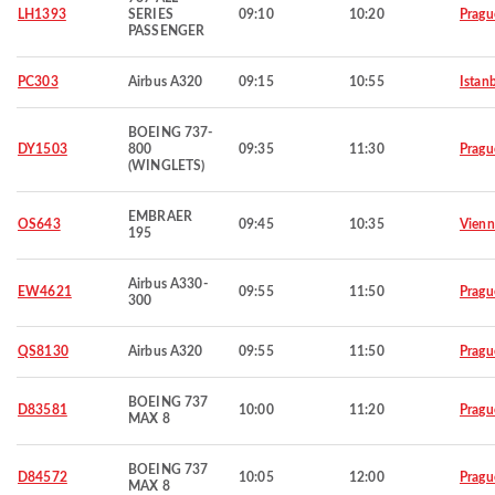
LH1393
SERIES
09:10
10:20
Pragu
PASSENGER
PC303
Airbus A320
09:15
10:55
Istan
BOEING 737-
DY1503
800
09:35
11:30
Pragu
(WINGLETS)
EMBRAER
OS643
09:45
10:35
Vienn
195
Airbus A330-
EW4621
09:55
11:50
Pragu
300
QS8130
Airbus A320
09:55
11:50
Pragu
BOEING 737
D83581
10:00
11:20
Pragu
MAX 8
BOEING 737
D84572
10:05
12:00
Pragu
MAX 8