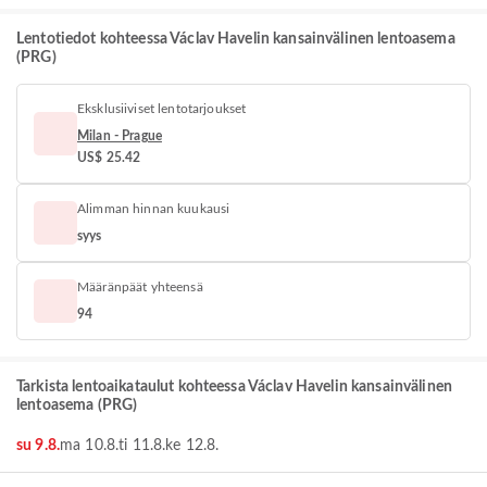
Lentotiedot kohteessa Václav Havelin kansainvälinen lentoasema
(PRG)
Eksklusiiviset lentotarjoukset
Milan - Prague
US$ 25.42
Alimman hinnan kuukausi
syys
Määränpäät yhteensä
94
Tarkista lentoaikataulut kohteessa Václav Havelin kansainvälinen
lentoasema (PRG)
su 9.8.
ma 10.8.
ti 11.8.
ke 12.8.