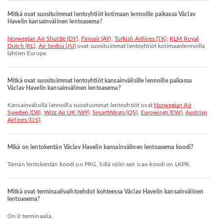
Mitkä ovat suosituimmat lentoyhtiöt kotimaan lennoille paikassa Václav
Havelin kansainvälinen lentoasema?
Norwegian Air Shuttle (DY)
,
Finnair (AY)
,
Turkish Airlines (TK)
,
KLM Royal
Dutch (KL)
,
Air Serbia (JU)
ovat suosituimmat lentoyhtiöt kotimaanlennoilla
lähtien Europe.
Mitkä ovat suosituimmat lentoyhtiöt kansainvälisille lennoille paikassa
Václav Havelin kansainvälinen lentoasema?
Kansainvälisillä lennoilla suosituimmat lentoyhtiöt ovat
Norwegian Air
Sweden (D8)
,
Wizz Air UK (W9)
,
SmartWings (QS)
,
Eurowings (EW)
,
Austrian
Airlines (OS)
.
Mikä on lentokentän Václav Havelin kansainvälinen lentoasema koodi?
Tämän lentokentän koodi on PRG. Sillä välin sen icao-koodi on LKPR.
Mitkä ovat terminaalivaihtoehdot kohteessa Václav Havelin kansainvälinen
lentoasema?
On 0 terminaalia,