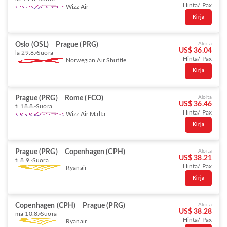
Hinta/ Pax
Wizz Air
Kirja
Oslo (OSL)
Prague (PRG)
Aloita
US$ 36.04
la 29.8.
Suora
Hinta/ Pax
Norwegian Air Shuttle
Kirja
Prague (PRG)
Rome (FCO)
Aloita
US$ 36.46
ti 18.8.
Suora
Hinta/ Pax
Wizz Air Malta
Kirja
Prague (PRG)
Copenhagen (CPH)
Aloita
US$ 38.21
ti 8.9.
Suora
Hinta/ Pax
Ryanair
Kirja
Copenhagen (CPH)
Prague (PRG)
Aloita
US$ 38.28
ma 10.8.
Suora
Hinta/ Pax
Ryanair