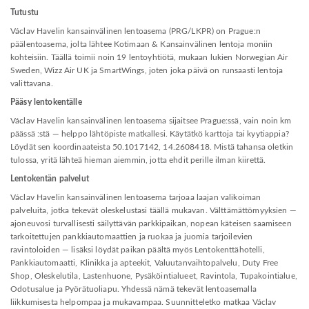
Tutustu
Václav Havelin kansainvälinen lentoasema (PRG/LKPR) on Prague:n
päälentoasema, jolta lähtee Kotimaan & Kansainvälinen lentoja moniin
kohteisiin. Täällä toimii noin 19 lentoyhtiötä, mukaan lukien Norwegian Air
Sweden, Wizz Air UK ja SmartWings, joten joka päivä on runsaasti lentoja
valittavana.
Pääsy lentokentälle
Václav Havelin kansainvälinen lentoasema sijaitsee Prague:ssä, vain noin km
päässä :stä — helppo lähtöpiste matkallesi. Käytätkö karttoja tai kyytiappia?
Löydät sen koordinaateista 50.1017142, 14.2608418. Mistä tahansa oletkin
tulossa, yritä lähteä hieman aiemmin, jotta ehdit perille ilman kiirettä.
Lentokentän palvelut
Václav Havelin kansainvälinen lentoasema tarjoaa laajan valikoiman
palveluita, jotka tekevät oleskelustasi täällä mukavan. Välttämättömyyksien —
ajoneuvosi turvallisesti säilyttävän parkkipaikan, nopean käteisen saamiseen
tarkoitettujen pankkiautomaattien ja ruokaa ja juomia tarjoilevien
ravintoloiden — lisäksi löydät paikan päältä myös Lentokenttähotelli,
Pankkiautomaatti, Klinikka ja apteekit, Valuutanvaihtopalvelu, Duty Free
Shop, Oleskelutila, Lastenhuone, Pysäköintialueet, Ravintola, Tupakointialue,
Odotusalue ja Pyörätuoliapu. Yhdessä nämä tekevät lentoasemalla
liikkumisesta helpompaa ja mukavampaa. Suunnitteletko matkaa Václav