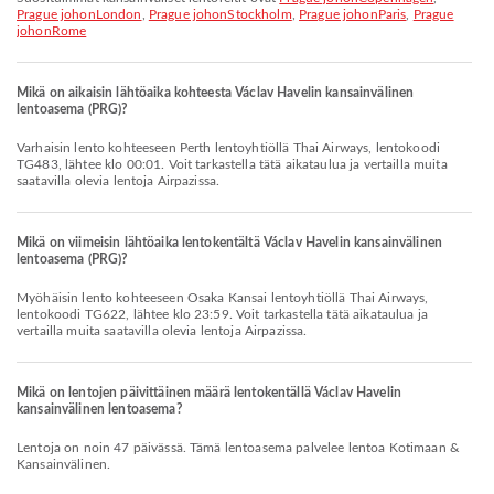
Prague johonLondon
,
Prague johonStockholm
,
Prague johonParis
,
Prague
johonRome
Mikä on aikaisin lähtöaika kohteesta Václav Havelin kansainvälinen
lentoasema (PRG)?
Varhaisin lento kohteeseen Perth lentoyhtiöllä Thai Airways, lentokoodi
TG483, lähtee klo 00:01. Voit tarkastella tätä aikataulua ja vertailla muita
saatavilla olevia lentoja Airpazissa.
Mikä on viimeisin lähtöaika lentokentältä Václav Havelin kansainvälinen
lentoasema (PRG)?
Myöhäisin lento kohteeseen Osaka Kansai lentoyhtiöllä Thai Airways,
lentokoodi TG622, lähtee klo 23:59. Voit tarkastella tätä aikataulua ja
vertailla muita saatavilla olevia lentoja Airpazissa.
Mikä on lentojen päivittäinen määrä lentokentällä Václav Havelin
kansainvälinen lentoasema?
Lentoja on noin 47 päivässä. Tämä lentoasema palvelee lentoa Kotimaan &
Kansainvälinen.