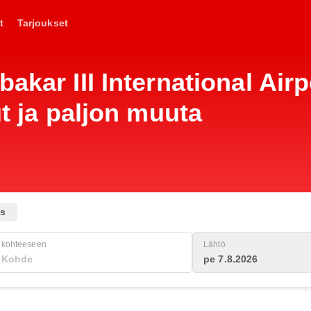
t
Tarjoukset
akar III International Airp
ut ja paljon muuta
us
kohteeseen
Lähtö
pe 7.8.2026