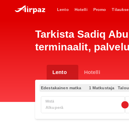
Lento
Hotelli
Promo
Tilaukse
Tarkista Sadiq Abub
terminaalit, palvel
Lento
Hotelli
Edestakainen matka
1 Matkustaja
Talo
Mistä