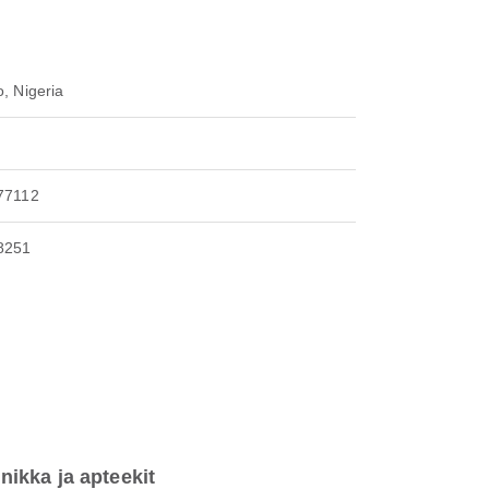
, Nigeria
77112
8251
inikka ja apteekit