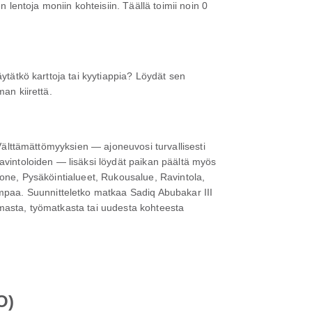
entoja moniin kohteisiin. Täällä toimii noin 0
ytätkö karttoja tai kyytiappia? Löydät sen
an kiirettä.
 Välttämättömyyksien — ajoneuvosi turvallisesti
ravintoloiden — lisäksi löydät paikan päältä myös
uone, Pysäköintialueet, Rukousalue, Ravintola,
paa. Suunnitteletko matkaa Sadiq Abubakar III
 lomasta, työmatkasta tai uudesta kohteesta
O)