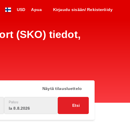
USD
Apua
Kirjaudu sisään/ Rekisteröidy
ort (SKO) tiedot,
Näytä tilausluettelo
Paluu
Etsi
la 8.8.2026