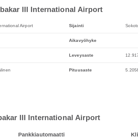
akar III International Airport
ernational Airport
Sijainti
Sokoto
Aikavyöhyke
Leveysaste
12.91
linen
Pituusaste
5.205
kar III International Airport
Pankkiautomaatti
Kl