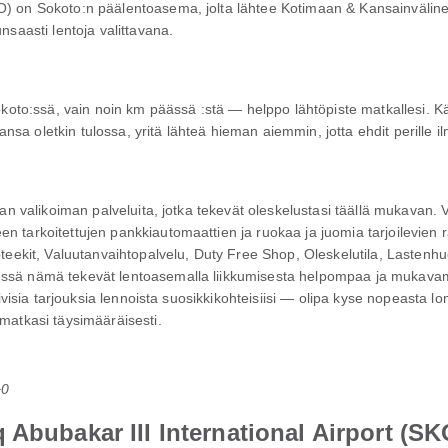
) on Sokoto:n päälentoasema, jolta lähtee Kotimaan & Kansainvälinen l
nsaasti lentoja valittavana.
Sokoto:ssä, vain noin km päässä :stä — helppo lähtöpiste matkallesi. Kä
a oletkin tulossa, yritä lähteä hieman aiemmin, jotta ehdit perille ilm
ajan valikoiman palveluita, jotka tekevät oleskelustasi täällä mukavan.
n tarkoitettujen pankkiautomaattien ja ruokaa ja juomia tarjoilevien 
apteekit, Valuutanvaihtopalvelu, Duty Free Shop, Oleskelutila, Lastenh
essä nämä tekevät lentoasemalla liikkumisesta helpompaa ja mukavam
siivisia tarjouksia lennoista suosikkikohteisiisi — olipa kyse nopeasta
 matkasi täysimääräisesti.
+0
 Abubakar III International Airport (SK