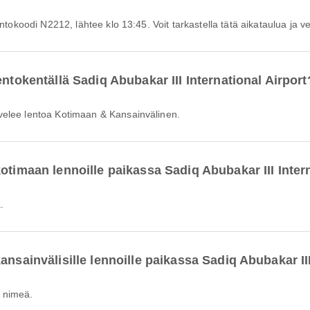
ntokoodi N2212, lähtee klo 13:45. Voit tarkastella tätä aikataulua ja ver
entokentällä Sadiq Abubakar III International Airport
velee lentoa Kotimaan & Kansainvälinen.
otimaan lennoille paikassa Sadiq Abubakar III Inter
.
nsainvälisille lennoille paikassa Sadiq Abubakar III
n nimeä.