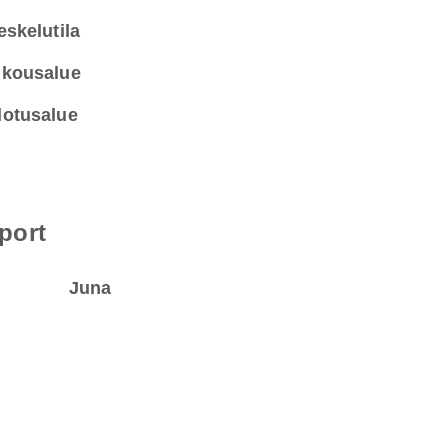
eskelutila
kousalue
otusalue
port
Juna