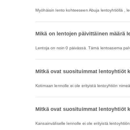
Myöhäisin lento kohteeseen Abuja lentoyhtiöllä , le
Mikä on lentojen päivittäinen määrä l
Lentoja on noin 0 päivässä. Tämä lentoasema pal
Mitkä ovat suosituimmat lentoyhtiöt k
Kotimaan lennolle ei ole erityistä lentoyhtiön nimeä
Mitkä ovat suosituimmat lentoyhtiöt ka
Kansainväliselle lennolle ei ole erityistä lentoyhtiö