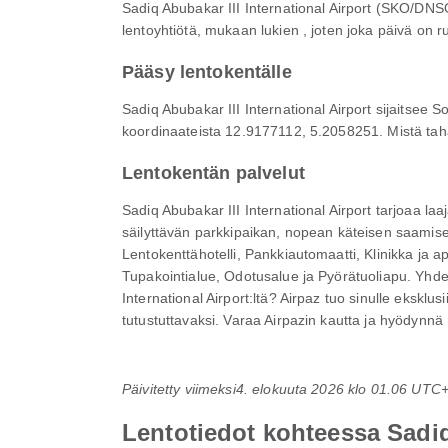
Sadiq Abubakar III International Airport (SKO/DNSO
lentoyhtiötä, mukaan lukien , joten joka päivä on ru
Pääsy lentokentälle
Sadiq Abubakar III International Airport sijaitsee 
koordinaateista 12.9177112, 5.2058251. Mistä tahans
Lentokentän palvelut
Sadiq Abubakar III International Airport tarjoaa la
säilyttävän parkkipaikan, nopean käteisen saamisee
Lentokenttähotelli, Pankkiautomaatti, Klinikka ja 
Tupakointialue, Odotusalue ja Pyörätuoliapu. Yhd
International Airport:ltä? Airpaz tuo sinulle eksklu
tutustuttavaksi. Varaa Airpazin kautta ja hyödynnä
Päivitetty viimeksi
4. elokuuta 2026 klo 01.06 UTC
Lentotiedot kohteessa Sadiq