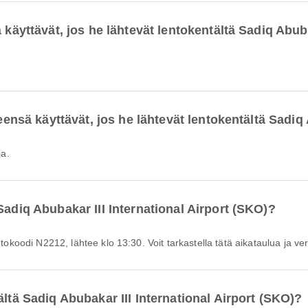
 käyttävät, jos he lähtevät lentokentältä Sadiq Abuba
leensä käyttävät, jos he lähtevät lentokentältä Sadiq 
ja.
Sadiq Abubakar III International Airport (SKO)?
tokoodi N2212, lähtee klo 13:30. Voit tarkastella tätä aikataulua ja vert
ältä Sadiq Abubakar III International Airport (SKO)?