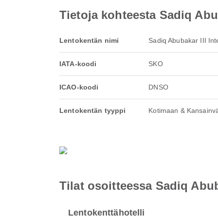
Tietoja kohteesta Sadiq Abub
Lentokentän nimi
Sadiq Abubakar III Int
IATA-koodi
SKO
ICAO-koodi
DNSO
Lentokentän tyyppi
Kotimaan & Kansainvä
Tilat osoitteessa Sadiq Abuba
Lentokenttähotelli