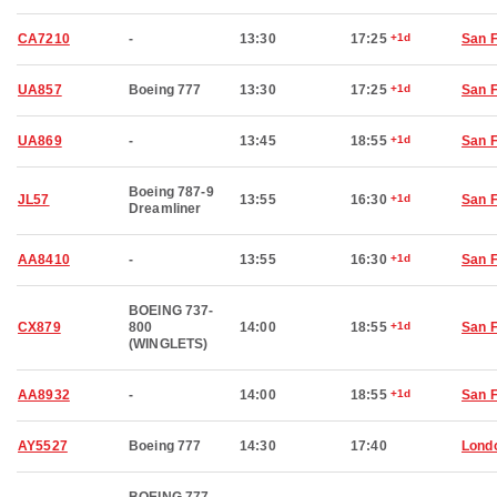
CA7210
-
13:30
17:25
+1d
San 
UA857
Boeing 777
13:30
17:25
+1d
San 
UA869
-
13:45
18:55
+1d
San 
Boeing 787-9
JL57
13:55
16:30
+1d
San 
Dreamliner
AA8410
-
13:55
16:30
+1d
San 
BOEING 737-
CX879
800
14:00
18:55
+1d
San 
(WINGLETS)
AA8932
-
14:00
18:55
+1d
San 
AY5527
Boeing 777
14:30
17:40
Lond