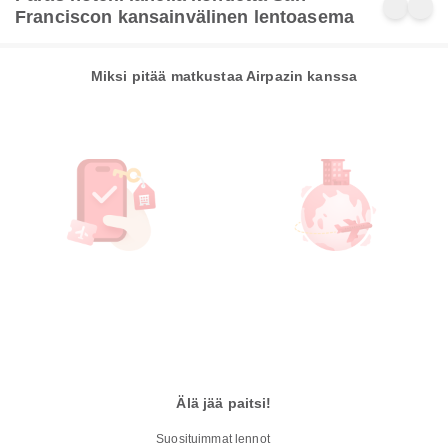
Franciscon kansainvälinen lentoasema
Miksi pitää matkustaa Airpazin kanssa
Älä jää paitsi!
Suosituimmat lennot