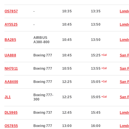
OS7857
-
10:35
13:35
Lond
AY5525
-
10:45
13:50
Lond
AIRBUS
BA285
10:45
13:50
Lond
A380-800
UA888
Boeing 777
10:45
15:25
+1d
San 
NH7011
Boeing 777
10:55
13:55
+1d
San 
AA8400
Boeing 777
12:25
15:05
+1d
San 
Boeing 777-
JL1
12:25
15:05
+1d
San 
300
DL5965
Boeing 737
12:45
15:45
Lond
OS7855
Boeing 777
13:00
16:00
Lond