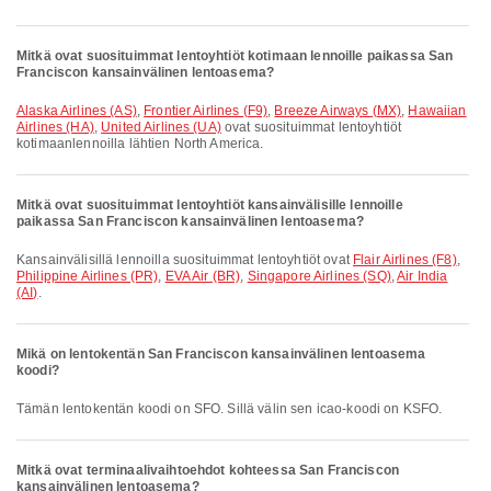
Mitkä ovat suosituimmat lentoyhtiöt kotimaan lennoille paikassa San
Franciscon kansainvälinen lentoasema?
Alaska Airlines (AS)
,
Frontier Airlines (F9)
,
Breeze Airways (MX)
,
Hawaiian
Airlines (HA)
,
United Airlines (UA)
ovat suosituimmat lentoyhtiöt
kotimaanlennoilla lähtien North America.
Mitkä ovat suosituimmat lentoyhtiöt kansainvälisille lennoille
paikassa San Franciscon kansainvälinen lentoasema?
Kansainvälisillä lennoilla suosituimmat lentoyhtiöt ovat
Flair Airlines (F8)
,
Philippine Airlines (PR)
,
EVA Air (BR)
,
Singapore Airlines (SQ)
,
Air India
(AI)
.
Mikä on lentokentän San Franciscon kansainvälinen lentoasema
koodi?
Tämän lentokentän koodi on SFO. Sillä välin sen icao-koodi on KSFO.
Mitkä ovat terminaalivaihtoehdot kohteessa San Franciscon
kansainvälinen lentoasema?