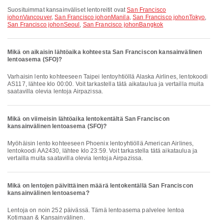
Suosituimmat kansainväliset lentoreitit ovat
San Francisco
johonVancouver
,
San Francisco johonManila
,
San Francisco johonTokyo
,
San Francisco johonSeoul
,
San Francisco johonBangkok
Mikä on aikaisin lähtöaika kohteesta San Franciscon kansainvälinen
lentoasema (SFO)?
Varhaisin lento kohteeseen Taipei lentoyhtiöllä Alaska Airlines, lentokoodi
AS117, lähtee klo 00:00. Voit tarkastella tätä aikataulua ja vertailla muita
saatavilla olevia lentoja Airpazissa.
Mikä on viimeisin lähtöaika lentokentältä San Franciscon
kansainvälinen lentoasema (SFO)?
Myöhäisin lento kohteeseen Phoenix lentoyhtiöllä American Airlines,
lentokoodi AA2430, lähtee klo 23:59. Voit tarkastella tätä aikataulua ja
vertailla muita saatavilla olevia lentoja Airpazissa.
Mikä on lentojen päivittäinen määrä lentokentällä San Franciscon
kansainvälinen lentoasema?
Lentoja on noin 252 päivässä. Tämä lentoasema palvelee lentoa
Kotimaan & Kansainvälinen.