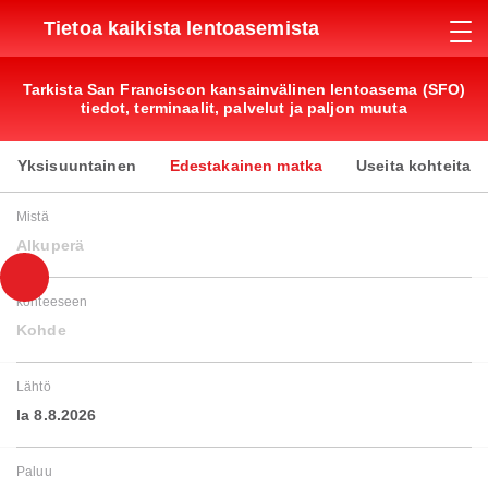
Tietoa kaikista lentoasemista
Tarkista San Franciscon kansainvälinen lentoasema (SFO)
tiedot, terminaalit, palvelut ja paljon muuta
Yksisuuntainen
Edestakainen matka
Useita kohteita
Mistä
Alkuperä
kohteeseen
Kohde
Lähtö
la 8.8.2026
Paluu