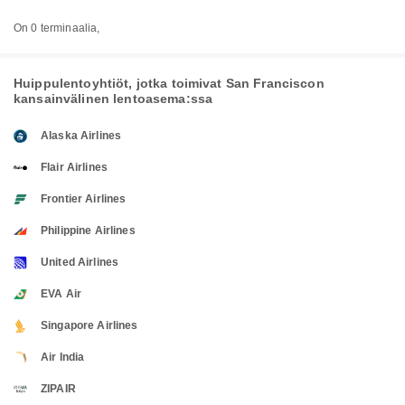
On 0 terminaalia,
Huippulentoyhtiöt, jotka toimivat San Franciscon
kansainvälinen lentoasema:ssa
Alaska Airlines
Flair Airlines
Frontier Airlines
Philippine Airlines
United Airlines
EVA Air
Singapore Airlines
Air India
ZIPAIR