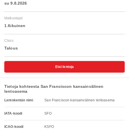
su 9.8.2026
Matkustajat
1 Aikuinen
Class
Talous
Etsi lentoja
Tietoja kohteesta San Franciscon kansainvälinen
lentoasema
Lentokentän nimi
San Franciscon kansainvälinen lentoasema
IATA-koodi
SFO
ICAO-koodi
KSFO