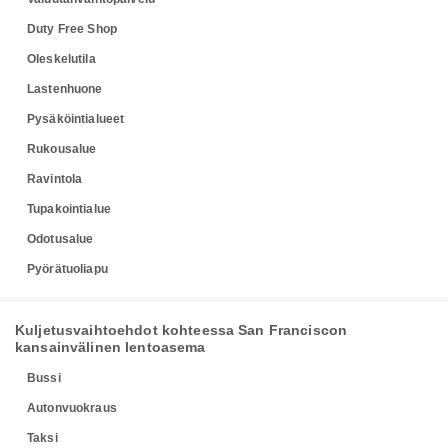
Duty Free Shop
Oleskelutila
Lastenhuone
Pysäköintialueet
Rukousalue
Ravintola
Tupakointialue
Odotusalue
Pyörätuoliapu
Kuljetusvaihtoehdot kohteessa San Franciscon
kansainvälinen lentoasema
Bussi
Autonvuokraus
Taksi