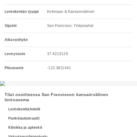
Lentokentän tyyppi
Kotimaan & Kansainvälinen
Sijainti
San Francisco, Yhdysvallat
Aikavyöhyke
Leveysaste
37.6213129
Pituusaste
-122.3811441
Tilat osoitteessa San Franciscon kansainvälinen
lentoasema
Lentokenttähotelli
Pankkiautomaatti
Klinikka ja apteekit
Valuutanvaihtopalvelu