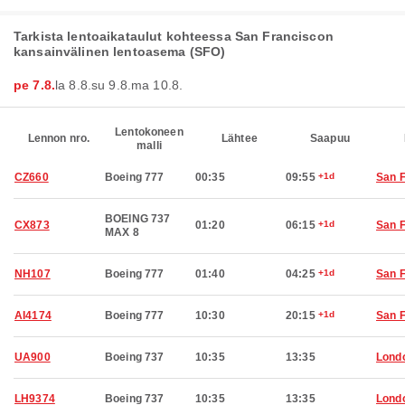
Tarkista lentoaikataulut kohteessa San Franciscon
kansainvälinen lentoasema (SFO)
pe 7.8.
la 8.8.
su 9.8.
ma 10.8.
Lentokoneen
Lennon nro.
Lähtee
Saapuu
malli
CZ660
Boeing 777
00:35
09:55
+1d
San 
BOEING 737
CX873
01:20
06:15
+1d
San 
MAX 8
NH107
Boeing 777
01:40
04:25
+1d
San 
AI4174
Boeing 777
10:30
20:15
+1d
San 
UA900
Boeing 737
10:35
13:35
Lond
LH9374
Boeing 737
10:35
13:35
Lond