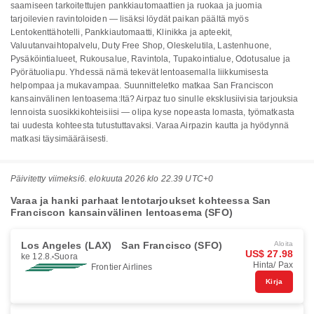
saamiseen tarkoitettujen pankkiautomaattien ja ruokaa ja juomia
tarjoilevien ravintoloiden — lisäksi löydät paikan päältä myös
Lentokenttähotelli, Pankkiautomaatti, Klinikka ja apteekit,
Valuutanvaihtopalvelu, Duty Free Shop, Oleskelutila, Lastenhuone,
Pysäköintialueet, Rukousalue, Ravintola, Tupakointialue, Odotusalue ja
Pyörätuoliapu. Yhdessä nämä tekevät lentoasemalla liikkumisesta
helpompaa ja mukavampaa. Suunnitteletko matkaa San Franciscon
kansainvälinen lentoasema:ltä? Airpaz tuo sinulle eksklusiivisia tarjouksia
lennoista suosikkikohteisiisi — olipa kyse nopeasta lomasta, työmatkasta
tai uudesta kohteesta tutustuttavaksi. Varaa Airpazin kautta ja hyödynnä
matkasi täysimääräisesti.
Päivitetty viimeksi
6. elokuuta 2026 klo 22.39 UTC+0
Varaa ja hanki parhaat lentotarjoukset kohteessa San
Franciscon kansainvälinen lentoasema (SFO)
Los Angeles (LAX)
San Francisco (SFO)
Aloita
US$ 27.98
ke 12.8.
Suora
Hinta/ Pax
Frontier Airlines
Kirja