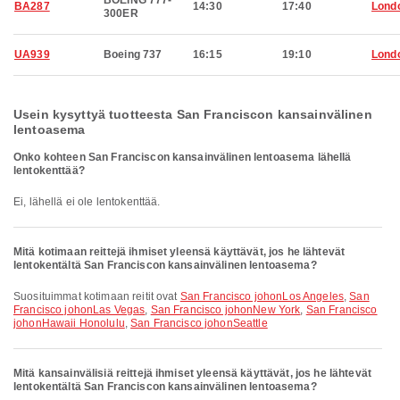
BOEING 777-
BA287
14:30
17:40
Lond
300ER
UA939
Boeing 737
16:15
19:10
Lond
Usein kysyttyä tuotteesta San Franciscon kansainvälinen
lentoasema
Onko kohteen San Franciscon kansainvälinen lentoasema lähellä
lentokenttää?
Ei, lähellä ei ole lentokenttää.
Mitä kotimaan reittejä ihmiset yleensä käyttävät, jos he lähtevät
lentokentältä San Franciscon kansainvälinen lentoasema?
Suosituimmat kotimaan reitit ovat
San Francisco johonLos Angeles
,
San
Francisco johonLas Vegas
,
San Francisco johonNew York
,
San Francisco
johonHawaii Honolulu
,
San Francisco johonSeattle
Mitä kansainvälisiä reittejä ihmiset yleensä käyttävät, jos he lähtevät
lentokentältä San Franciscon kansainvälinen lentoasema?