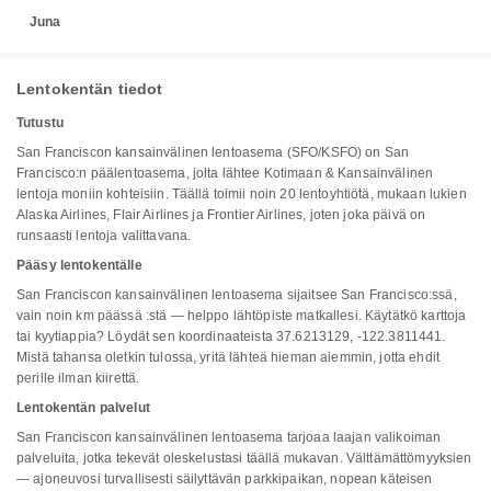
Juna
Lentokentän tiedot
Tutustu
San Franciscon kansainvälinen lentoasema (SFO/KSFO) on San
Francisco:n päälentoasema, jolta lähtee Kotimaan & Kansainvälinen
lentoja moniin kohteisiin. Täällä toimii noin 20 lentoyhtiötä, mukaan lukien
Alaska Airlines, Flair Airlines ja Frontier Airlines, joten joka päivä on
runsaasti lentoja valittavana.
Pääsy lentokentälle
San Franciscon kansainvälinen lentoasema sijaitsee San Francisco:ssä,
vain noin km päässä :stä — helppo lähtöpiste matkallesi. Käytätkö karttoja
tai kyytiappia? Löydät sen koordinaateista 37.6213129, -122.3811441.
Mistä tahansa oletkin tulossa, yritä lähteä hieman aiemmin, jotta ehdit
perille ilman kiirettä.
Lentokentän palvelut
San Franciscon kansainvälinen lentoasema tarjoaa laajan valikoiman
palveluita, jotka tekevät oleskelustasi täällä mukavan. Välttämättömyyksien
— ajoneuvosi turvallisesti säilyttävän parkkipaikan, nopean käteisen