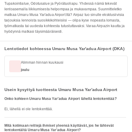
Tupakointialue, Odotusalue ja Pyörätuoliapu. Yhdessä nämä tekevät
lentoasemalla liikkumisesta helpompaa ja mukavampaa. Suunnitteletko
matkaa Umaru Musa Yar'adua Airport:ltä? Airpaz tuo sinulle eksklusiivisia
tarjouksia lennoista suosikkikohteisiisi — olipa kyse nopeasta lomasta,
työmatkasta tai uudesta kohteesta tutustuttavaksi. Varaa Airpazin kautta ja
hyödynnä matkasi täysimääräisesti.
Lentotiedot kohteessa Umaru Musa Yar'adua Airport (DKA)
Alimman hinnan kuukausi
joulu
Usein kysyttyä tuotteesta Umaru Musa Yar'adua Airport
Onko kohteen Umaru Musa Yar'adua Airport lähellä lentokenttää?
Ei, lähellä ei ole lentokenttää.
Mitä kotimaan reittejä ihmiset yleensä käyttävät, jos he lähtevät
lentokentältä Umaru Musa Yar'adua Airport?