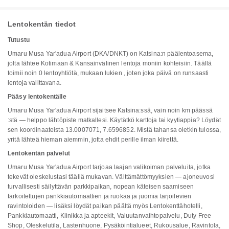
Lentokentän tiedot
Tutustu
Umaru Musa Yar'adua Airport (DKA/DNKT) on Katsina:n päälentoasema,
jolta lähtee Kotimaan & Kansainvälinen lentoja moniin kohteisiin. Täällä
toimii noin 0 lentoyhtiötä, mukaan lukien , joten joka päivä on runsaasti
lentoja valittavana.
Pääsy lentokentälle
Umaru Musa Yar'adua Airport sijaitsee Katsina:ssä, vain noin km päässä
:stä — helppo lähtöpiste matkallesi. Käytätkö karttoja tai kyytiappia? Löydät
sen koordinaateista 13.0007071, 7.6596852. Mistä tahansa oletkin tulossa,
yritä lähteä hieman aiemmin, jotta ehdit perille ilman kiirettä.
Lentokentän palvelut
Umaru Musa Yar'adua Airport tarjoaa laajan valikoiman palveluita, jotka
tekevät oleskelustasi täällä mukavan. Välttämättömyyksien — ajoneuvosi
turvallisesti säilyttävän parkkipaikan, nopean käteisen saamiseen
tarkoitettujen pankkiautomaattien ja ruokaa ja juomia tarjoilevien
ravintoloiden — lisäksi löydät paikan päältä myös Lentokenttähotelli,
Pankkiautomaatti, Klinikka ja apteekit, Valuutanvaihtopalvelu, Duty Free
Shop, Oleskelutila, Lastenhuone, Pysäköintialueet, Rukousalue, Ravintola,