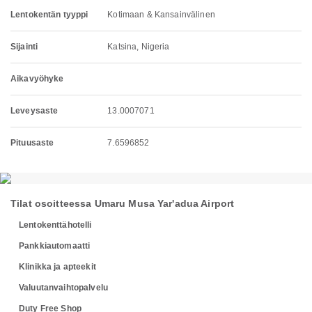
Lentokentän tyyppi
Kotimaan & Kansainvälinen
Sijainti
Katsina, Nigeria
Aikavyöhyke
Leveysaste
13.0007071
Pituusaste
7.6596852
Tilat osoitteessa Umaru Musa Yar'adua Airport
Lentokenttähotelli
Pankkiautomaatti
Klinikka ja apteekit
Valuutanvaihtopalvelu
Duty Free Shop