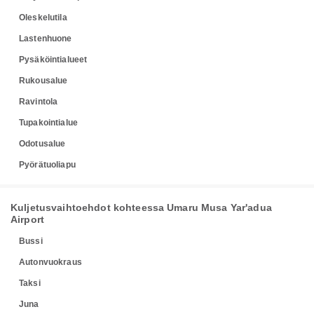
Oleskelutila
Lastenhuone
Pysäköintialueet
Rukousalue
Ravintola
Tupakointialue
Odotusalue
Pyörätuoliapu
Kuljetusvaihtoehdot kohteessa Umaru Musa Yar'adua
Airport
Bussi
Autonvuokraus
Taksi
Juna