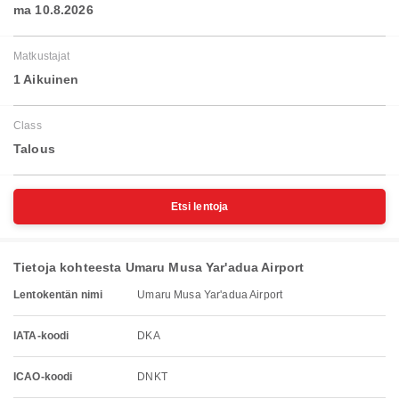
ma 10.8.2026
Matkustajat
1 Aikuinen
Class
Talous
Etsi lentoja
Tietoja kohteesta Umaru Musa Yar'adua Airport
Lentokentän nimi
Umaru Musa Yar'adua Airport
IATA-koodi
DKA
ICAO-koodi
DNKT