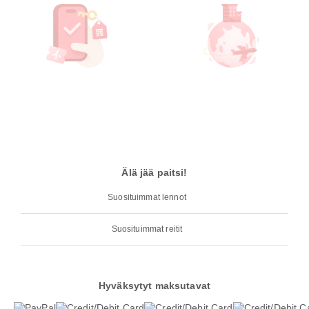
Älä jää paitsi!
Suosituimmat lennot
Suosituimmat reitit
Hyväksytyt maksutavat