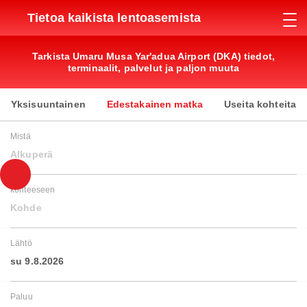
Tietoa kaikista lentoasemista
Tarkista Umaru Musa Yar'adua Airport (DKA) tiedot,
terminaalit, palvelut ja paljon muuta
Yksisuuntainen
Edestakainen matka
Useita kohteita
Mistä
Alkuperä
kohteeseen
Kohde
Lähtö
su 9.8.2026
Paluu