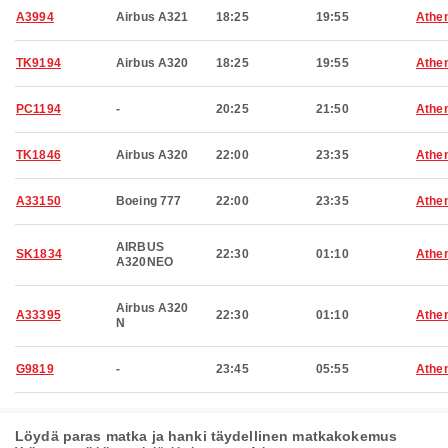
A3994
Airbus A321
18:25
19:55
Athe
TK9194
Airbus A320
18:25
19:55
Athe
PC1194
-
20:25
21:50
Athe
TK1846
Airbus A320
22:00
23:35
Athe
A33150
Boeing 777
22:00
23:35
Athe
AIRBUS
SK1834
22:30
01:10
Athe
A320NEO
Airbus A320
A33395
22:30
01:10
Athe
N
G9819
-
23:45
05:55
Athe
Löydä paras matka ja hanki täydellinen matkakokemus