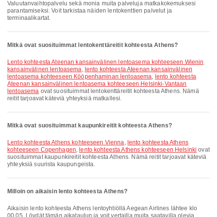
Valuutanvaihtopalvelu sekä monia muita palveluja matkakokemuksesi
parantamiseksi. Voit tarkistaa näiden lentokenttien palvelut ja
terminaalikartat.
Mitkä ovat suosituimmat lentokenttäreitit kohteesta Athens?
lento kohteesta Ateenan kansainvälinen lentoasema kohteeseen Wienin
kansainvälinen lentoasema
,
lento kohteesta Ateenan kansainvälinen
lentoasema kohteeseen Kööpenhaminan lentoasema
,
lento kohteesta
Ateenan kansainvälinen lentoasema kohteeseen Helsinki-Vantaan
lentoasema
ovat suosituimmat lentokenttäreitit kohteesta Athens. Nämä
reitit tarjoavat käteviä yhteyksiä matkallesi.
Mitkä ovat suosituimmat kaupunkireitit kohteesta Athens?
lento kohteesta Athens kohteeseen Vienna
,
lento kohteesta Athens
kohteeseen Copenhagen
,
lento kohteesta Athens kohteeseen Helsinki
ovat
suosituimmat kaupunkireitit kohteesta Athens. Nämä reitit tarjoavat käteviä
yhteyksiä suurista kaupungeista.
Milloin on aikaisin lento kohteesta Athens?
Aikaisin lento kohteesta Athens lentoyhtiöllä Aegean Airlines lähtee klo
00.05. Löydät tämän aikataulun ja voit vertailla muita saatavilla olevia