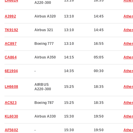
LH6624
13:10
16:55
Athe
A220-300
A3992
Airbus A320
13:10
14:45
Athe
TK9192
Airbus 321
13:10
14:45
Athe
AC897
Boeing 777
13:10
16:55
Athe
CA864
Airbus A350
14:15
05:05
Athe
6E1904
-
14:35
00:30
Athe
AIRBUS
LH6608
15:25
18:35
Athe
A220-300
AC923
Boeing 787
15:25
18:35
Athe
KL6030
Airbus A330
15:30
19:50
Athe
AF5602
-
15:30
19:50
Athe