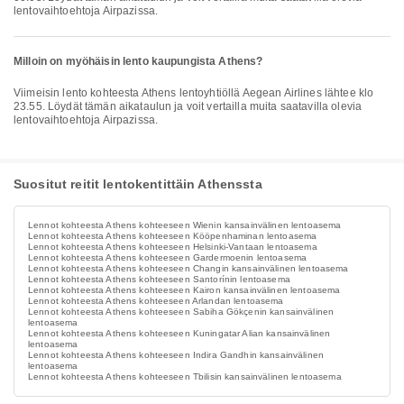
lentovaihtoehtoja Airpazissa.
Milloin on myöhäisin lento kaupungista Athens?
Viimeisin lento kohteesta Athens lentoyhtiöllä Aegean Airlines lähtee klo
23.55. Löydät tämän aikataulun ja voit vertailla muita saatavilla olevia
lentovaihtoehtoja Airpazissa.
Suositut reitit lentokentittäin Athenssta
Lennot kohteesta Athens kohteeseen Wienin kansainvälinen lentoasema
Lennot kohteesta Athens kohteeseen Kööpenhaminan lentoasema
Lennot kohteesta Athens kohteeseen Helsinki-Vantaan lentoasema
Lennot kohteesta Athens kohteeseen Gardermoenin lentoasema
Lennot kohteesta Athens kohteeseen Changin kansainvälinen lentoasema
Lennot kohteesta Athens kohteeseen Santorínin lentoasema
Lennot kohteesta Athens kohteeseen Kairon kansainvälinen lentoasema
Lennot kohteesta Athens kohteeseen Arlandan lentoasema
Lennot kohteesta Athens kohteeseen Sabiha Gökçenin kansainvälinen
lentoasema
Lennot kohteesta Athens kohteeseen Kuningatar Alian kansainvälinen
lentoasema
Lennot kohteesta Athens kohteeseen Indira Gandhin kansainvälinen
lentoasema
Lennot kohteesta Athens kohteeseen Tbilisin kansainvälinen lentoasema