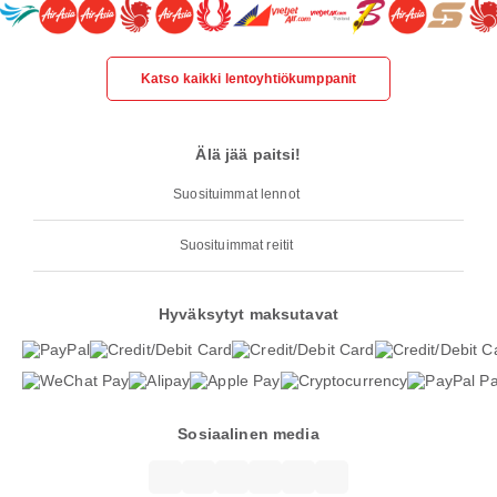
Katso kaikki lentoyhtiökumppanit
Älä jää paitsi!
Suosituimmat lennot
Suosituimmat reitit
Hyväksytyt maksutavat
Sosiaalinen media