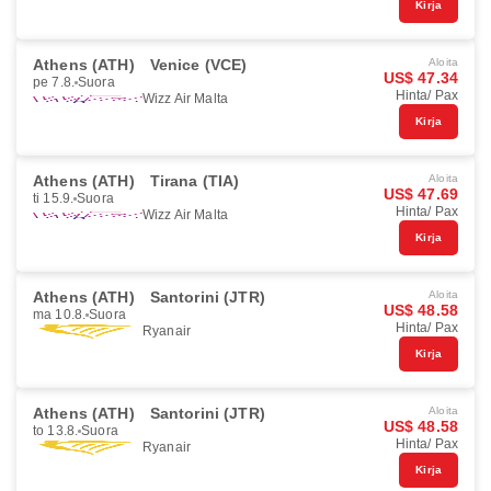
Kirja
Athens (ATH)
Venice (VCE)
Aloita
US$ 47.34
pe 7.8.
Suora
Hinta/ Pax
Wizz Air Malta
Kirja
Athens (ATH)
Tirana (TIA)
Aloita
US$ 47.69
ti 15.9.
Suora
Hinta/ Pax
Wizz Air Malta
Kirja
Athens (ATH)
Santorini (JTR)
Aloita
US$ 48.58
ma 10.8.
Suora
Hinta/ Pax
Ryanair
Kirja
Athens (ATH)
Santorini (JTR)
Aloita
US$ 48.58
to 13.8.
Suora
Hinta/ Pax
Ryanair
Kirja