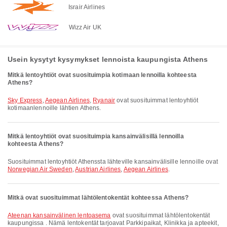
Israir Airlines
Wizz Air UK
Usein kysytyt kysymykset lennoista kaupungista Athens
Mitkä lentoyhtiöt ovat suosituimpia kotimaan lennoilla kohteesta
Athens?
Sky Express
,
Aegean Airlines
,
Ryanair
ovat suosituimmat lentoyhtiöt
kotimaanlennoille lähtien Athens.
Mitkä lentoyhtiöt ovat suosituimpia kansainvälisillä lennoilla
kohteesta Athens?
Suosituimmat lentoyhtiöt Athenssta lähteville kansainvälisille lennoille ovat
Norwegian Air Sweden
,
Austrian Airlines
,
Aegean Airlines
.
Mitkä ovat suosituimmat lähtölentokentät kohteessa Athens?
Ateenan kansainvälinen lentoasema
ovat suosituimmat lähtölentokentät
kaupungissa . Nämä lentokentät tarjoavat Parkkipaikat, Klinikka ja apteekit,