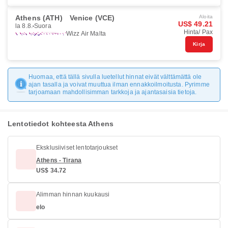
Athens (ATH)
Venice (VCE)
Aloita
US$ 49.21
la 8.8.
Suora
Hinta/ Pax
Wizz Air Malta
Kirja
Huomaa, että tällä sivulla luetellut hinnat eivät välttämättä ole
ajan tasalla ja voivat muuttua ilman ennakkoilmoitusta. Pyrimme
tarjoamaan mahdollisimman tarkkoja ja ajantasaisia tietoja.
Lentotiedot kohteesta Athens
Eksklusiiviset lentotarjoukset
Athens - Tirana
US$ 34.72
Alimman hinnan kuukausi
elo