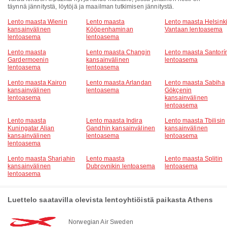
täynnä jännitystä, löytöjä ja maailman tutkimisen jännitystä.
Lento maasta Wienin
Lento maasta
Lento maasta Helsinki
kansainvälinen
Kööpenhaminan
Vantaan lentoasema
lentoasema
lentoasema
Lento maasta
Lento maasta Changin
Lento maasta Santorí
Gardermoenin
kansainvälinen
lentoasema
lentoasema
lentoasema
Lento maasta Kairon
Lento maasta Arlandan
Lento maasta Sabiha
kansainvälinen
lentoasema
Gökçenin
lentoasema
kansainvälinen
lentoasema
Lento maasta
Lento maasta Indira
Lento maasta Tbilisin
Kuningatar Alian
Gandhin kansainvälinen
kansainvälinen
kansainvälinen
lentoasema
lentoasema
lentoasema
Lento maasta Sharjahin
Lento maasta
Lento maasta Splitin
kansainvälinen
Dubrovnikin lentoasema
lentoasema
lentoasema
Luettelo saatavilla olevista lentoyhtiöistä paikasta Athens
Norwegian Air Sweden