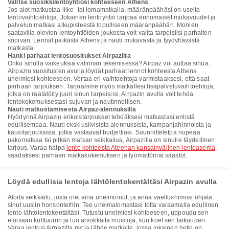
Valitse suosikkilentoyhtiösi kohteeseen Athens
Jos aiot matkustaa liike- tai lomamatkalla, määränpäähäsi on useita
lentovaihtoehtoja. Jokainen lentoyhtiö tarjoaa erinomaiset mukavuudet ja
palvelun matkasi alkupisteestä lopulliseen määränpäähän. Monien
saatavilla olevien lentoyhtiöiden joukosta voit valita tarpeisiisi parhaiten
sopivan. Lennät paikasta Athens ja nauti mukavasta ja tyydyttävästä
matkasta.
Hanki parhaat lentosuositukset Airpazilta
Onko sinulla vaikeuksia valinnan tekemisessä? Airpaz voi auttaa sinua.
Airpazin suositusten avulla löydät parhaat lennot kohteesta Athens
unelmiesi kohteeseen. Vertaa eri vaihtoehtoja varmistaaksesi, että saat
parhaan tarjouksen. Tarjoamme myös matkallesi lisäpalveluvaihtoehtoja,
jotka on räätälöity juuri sinun tarpeisiisi. Airpazin avulla voit tehdä
lentokokemuksestasi sujuvan ja nautinnollisen.
Nauti matkustamisesta Airpaz-alennuksilla
Hyödynnä Airpazin erikoistarjoukset tehdäksesi matkastasi entistä
edullisempaa. Nauti eksklusiivisista alennuksista, kampanjahinnoista ja
kausitarjouksista, jotka vastaavat budjettiasi. Suunnitteletpa nopeaa
pakomatkaa tai pitkän matkan seikkailua, Airpazilla on sinulle täydellinen
tarjous. Varaa halpa
lento kohteesta Ateenan kansainvälinen lentoasema
saadaksesi parhaan matkakokemuksen ja lyömättömät säästöt.
Löydä edullisia lentoja lähtölentokentältäsi Airpazin avulla
Aloita seikkailu, josta olet aina unelmoinut, ja anna vaellushimosi ohjata
sinut uusiin horisonteihin. Tee unelmalomastasi totta varaamalla edullinen
lento lähtölentokentältäsi. Tutustu unelmiesi kohteeseen, uppoudu sen
eloisaan kulttuuriin ja luo arvokkaita muistoja, kun koet sen taikuuden.
Varaa lentosi Airpazilta nyt ja lähde matkalle, jossa jokainen hetki on