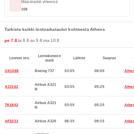
Määränpäät yhteensä
108
Tarkista kaikki lentoaikataulut kohteesta Athens
pe 7.8.
la 8.8.
su 9.8.
ma 10.8.
Lentokoneen
Lennon nro.
Lähtee
Saapuu
malli
UX1088
Boeing 737
03:05
06:00
Athe
Airbus A321
A33162
03:55
05:25
Athe
N
Airbus A321
TK1842
03:55
05:25
Athe
N
AF1033
Airbus A320
06:35
09:15
Athe