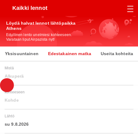
Kaikki lennot
Löydä halvat lennot lähtöpaikka
Athens
Edullinen lento unelmiesi kohteeseen.
Varataan liput Airpazista nyt!
Yksisuuntainen
Edestakainen matka
Useita kohteita
Mistä
Alkuperä
kohteeseen
Kohde
Lähtö
su 9.8.2026