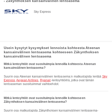
- Zákynthoksen kansainvälinen lentoasema
Sky Express
Usein kysytyt kysymykset lennoista kohteesta Ateenan
kansainvälinen lentoasema kohteeseen Zákynthoksen
kansainvälinen lentoasema
Mitkä lentoyhtiöt ovat suosituimpia lennoilla kohteesta Ateenan
kansainvälinen lentoasema?
Suurin osa Ateenan kansainvälinen lentoasema:n matkustajista lentää
Sky
Express
,
Aegean Airlines
,
Ryanair
-lentoyhtiöillä, jotka ovat tämän
lentoaseman suosituimmat vaihtoehdot.
Mitkä lentoyhtiöt ovat suosituimpia lennoille kohteeseen
Zákynthoksen kansainvälinen lentoasema?
Suurin osa matkustajista Zákynthoksen kansainvälinen lentoasema-