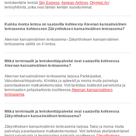
lentokentälle lentää
Sky Express
,
Aegean Airlines
,
Olympic Air
-
lentoyhtiöillä, jotka ovat tämän kentän suosituimmat.
Kuinka monta lentoa on saatavilla kohteesta Ateenan kansainvälinen
lentoasema kohteeseen Zákynthoksen kansainvälinen lentoasema?
Ateenan kansainvälinen lentoasema–Zákynthoksen kansainvälinen
lentoasema välillä on 4 lentoa.
Mitkä terminaalit ja lentokenttäpalvelut ovat saatavilla kohteessa
Ateenan kansainvälinen lentoasema?
Ateenan kansainvälinen lentoasema tarjoaa Parkkipaikat,
Valuutanvaihtopalvelu, Klinikka ja apteekit ja monia muita palveluja
parantaakseen matkakokemustasi. Voit tarkistaa lisätiedot palveluista ja
terminaalien pohjakartoista osoitteessa
Ateenan kansainvälinen
lentoasema
.
Mitkä terminaalit ja lentokenttäpalvelut ovat saatavilla kohteessa
Zákynthoksen kansainvälinen lentoasema?
Zákynthoksen kansainvälinen lentoasema tarjoaa Taksi ja monia muita
palveluja parantaaksesi matkakokemustasi. Voit tarkistaa yksityiskohtaiset
tiedot palveluista ja terminaalien kartoista osoitteessa
Zákynthoksen