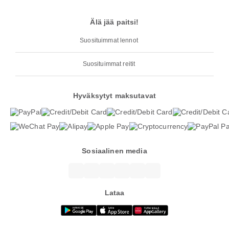
Älä jää paitsi!
Suosituimmat lennot
Suosituimmat reitit
Hyväksytyt maksutavat
Sosiaalinen media
Lataa