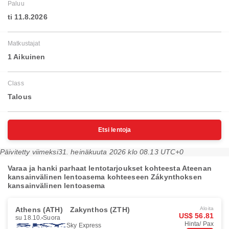
Paluu
ti 11.8.2026
Matkustajat
1 Aikuinen
Class
Talous
Etsi lentoja
Päivitetty viimeksi
31. heinäkuuta 2026 klo 08.13 UTC+0
Varaa ja hanki parhaat lentotarjoukset kohteesta Ateenan
kansainvälinen lentoasema kohteeseen Zákynthoksen
kansainvälinen lentoasema
Athens (ATH)
Zakynthos (ZTH)
Aloita
US$ 56.81
su 18.10.
Suora
Hinta/ Pax
Sky Express