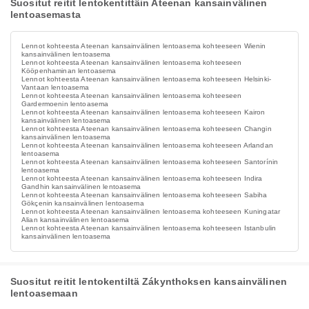
Suositut reitit lentokentittäin Ateenan kansainvälinen
lentoasemasta
Lennot kohteesta Ateenan kansainvälinen lentoasema kohteeseen Wienin
kansainvälinen lentoasema
Lennot kohteesta Ateenan kansainvälinen lentoasema kohteeseen
Kööpenhaminan lentoasema
Lennot kohteesta Ateenan kansainvälinen lentoasema kohteeseen Helsinki-
Vantaan lentoasema
Lennot kohteesta Ateenan kansainvälinen lentoasema kohteeseen
Gardermoenin lentoasema
Lennot kohteesta Ateenan kansainvälinen lentoasema kohteeseen Kairon
kansainvälinen lentoasema
Lennot kohteesta Ateenan kansainvälinen lentoasema kohteeseen Changin
kansainvälinen lentoasema
Lennot kohteesta Ateenan kansainvälinen lentoasema kohteeseen Arlandan
lentoasema
Lennot kohteesta Ateenan kansainvälinen lentoasema kohteeseen Santorínin
lentoasema
Lennot kohteesta Ateenan kansainvälinen lentoasema kohteeseen Indira
Gandhin kansainvälinen lentoasema
Lennot kohteesta Ateenan kansainvälinen lentoasema kohteeseen Sabiha
Gökçenin kansainvälinen lentoasema
Lennot kohteesta Ateenan kansainvälinen lentoasema kohteeseen Kuningatar
Alian kansainvälinen lentoasema
Lennot kohteesta Ateenan kansainvälinen lentoasema kohteeseen Istanbulin
kansainvälinen lentoasema
Suositut reitit lentokentiltä Zákynthoksen kansainvälinen
lentoasemaan