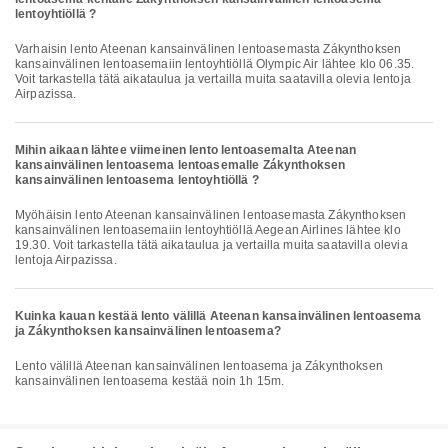
lentoyhtiöllä ?
Varhaisin lento Ateenan kansainvälinen lentoasemasta Zákynthoksen
kansainvälinen lentoasemaiin lentoyhtiöllä Olympic Air lähtee klo 06.35.
Voit tarkastella tätä aikataulua ja vertailla muita saatavilla olevia lentoja
Airpazissa.
Mihin aikaan lähtee viimeinen lento lentoasemalta Ateenan
kansainvälinen lentoasema lentoasemalle Zákynthoksen
kansainvälinen lentoasema lentoyhtiöllä ?
Myöhäisin lento Ateenan kansainvälinen lentoasemasta Zákynthoksen
kansainvälinen lentoasemaiin lentoyhtiöllä Aegean Airlines lähtee klo
19.30. Voit tarkastella tätä aikataulua ja vertailla muita saatavilla olevia
lentoja Airpazissa.
Kuinka kauan kestää lento välillä Ateenan kansainvälinen lentoasema
ja Zákynthoksen kansainvälinen lentoasema?
Lento välillä Ateenan kansainvälinen lentoasema ja Zákynthoksen
kansainvälinen lentoasema kestää noin 1h 15m.