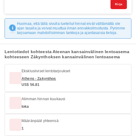
Kirja
Huomaa, että tällä sivulla luetellut hinnat eivät välttämättä ole
ajan tasalla ja voivat muuttua ilman ennakkoilmoitusta. Pyrimme
tarjoamaan mahdollisimman tarkkoja ja ajantasaisia tietoja.
Lentotiedot kohteesta Ateenan kansainvälinen lentoasema
kohteeseen Zákynthoksen kansainvälinen lentoasema
Eksklusiiviset lentotarjoukset
Athens - Zakynthos
US$ 56.81
Alimman hinnan kuukausi
loka
Määränpäät yhteensä
1