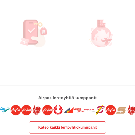
Airpaz lentoyhtiökumppanit
Katso kaikki lentoyhtiökumppanit