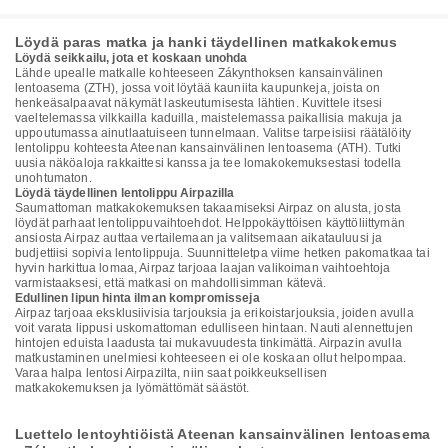
Löydä paras matka ja hanki täydellinen matkakokemus
Löydä seikkailu, jota et koskaan unohda
Lähde upealle matkalle kohteeseen Zákynthoksen kansainvälinen
lentoasema (ZTH), jossa voit löytää kauniita kaupunkeja, joista on
henkeäsalpaavat näkymät laskeutumisesta lähtien. Kuvittele itsesi
vaeltelemassa vilkkailla kaduilla, maistelemassa paikallisia makuja ja
uppoutumassa ainutlaatuiseen tunnelmaan. Valitse tarpeisiisi räätälöity
lentolippu kohteesta Ateenan kansainvälinen lentoasema (ATH). Tutki
uusia näköaloja rakkaittesi kanssa ja tee lomakokemuksestasi todella
unohtumaton.
Löydä täydellinen lentolippu Airpazilla
Saumattoman matkakokemuksen takaamiseksi Airpaz on alusta, josta
löydät parhaat lentolippuvaihtoehdot. Helppokäyttöisen käyttöliittymän
ansiosta Airpaz auttaa vertailemaan ja valitsemaan aikatauluusi ja
budjettiisi sopivia lentolippuja. Suunnitteletpa viime hetken pakomatkaa tai
hyvin harkittua lomaa, Airpaz tarjoaa laajan valikoiman vaihtoehtoja
varmistaaksesi, että matkasi on mahdollisimman kätevä.
Edullinen lipun hinta ilman kompromisseja
Airpaz tarjoaa eksklusiivisia tarjouksia ja erikoistarjouksia, joiden avulla
voit varata lippusi uskomattoman edulliseen hintaan. Nauti alennettujen
hintojen eduista laadusta tai mukavuudesta tinkimättä. Airpazin avulla
matkustaminen unelmiesi kohteeseen ei ole koskaan ollut helpompaa.
Varaa halpa lentosi Airpazilta, niin saat poikkeuksellisen
matkakokemuksen ja lyömättömät säästöt.
Luettelo lentoyhtiöistä Ateenan kansainvälinen lentoasema