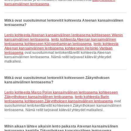
kansainvälinen lentoasema
.
Mitkä ovat suosituimmat lentoreitit kohteesta Ateenan kansainvälinen
lentoasema?
lento kohteesta Ateenan kansainvälinen lentoasema kohteeseen Wienin
kansainvälinen lentoasema
,
lento kohteesta Ateenan kansainvälinen
lentoasema kohteeseen Kööpenhaminan lentoasema
,
lento kohteesta
Ateenan kansainvälinen lentoasema kohteeseen Helsinki-Vantaan
lentoasema
ovat suosituimmat lentokenttäreitit kohteesta Ateenan
kansainvälinen lentoasema. Nämä reitit tarjoavat kätevät yhteydet
matkallesi.
Mitkä ovat suosituimmat lentoreitit kohteeseen Zákynthoksen
kansainvälinen lentoasema?
lento kohteesta Marco Polon kansainvälinen lentoasema kohteeseen
Zákynthoksen kansainvälinen lentoasema
,
lento kohteesta Barin
lentoasema kohteeseen Zákynthoksen kansainvälinen lentoasema
ovat
suosituimmat lentokenttäreitit kohteeseen Zákynthoksen kansainvälinen
lentoasema. Nämä reitit tarjoavat kätevät yhteydet matkallesi.
Mihin aikaan lähtee aikaisin lento paikasta Ateenan kansainvälinen
lentoasema kentälle Zákynthoksen kansainvälinen lentoasema