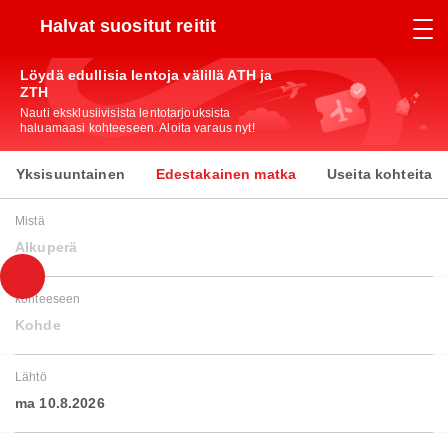
Halvat suositut reitit
Löydä edullisia lentoja välillä ATH ja
ZTH
Nauti eksklusiivisista lentotarjouksista
haluamaasi kohteeseen. Aloita varaus nyt!
Yksisuuntainen
Edestakainen matka
Useita kohteita
Mistä
Alkuperä
kohteeseen
Kohde
Lähtö
ma 10.8.2026