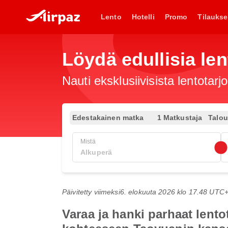
Lento
Hotelli
Promo
Tilaukse
Löydä edullisia len
Nauti eksklusiivisista lentotar
Edestakainen matka
1 Matkustaja
Talo
Mistä
Päivitetty viimeksi
6. elokuuta 2026 klo 17.48 UTC
Varaa ja hanki parhaat lent