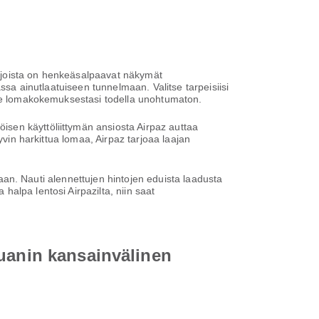
 joista on henkeäsalpaavat näkymät
ssa ainutlaatuiseen tunnelmaan. Valitse tarpeisiisi
 tee lomakokemuksestasi todella unohtumaton.
sen käyttöliittymän ansiosta Airpaz auttaa
yvin harkittua lomaa, Airpaz tarjoaa laajan
ntaan. Nauti alennettujen hintojen eduista laadusta
alpa lentosi Airpazilta, niin saat
yuanin kansainvälinen