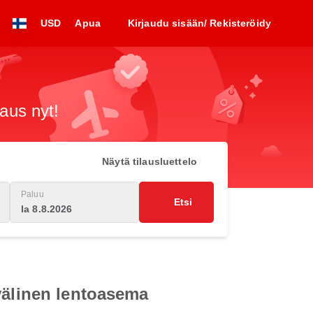
USD
Apua
Kirjaudu sisään/ Rekisteröidy
raus nyt!
Näytä tilausluettelo
Paluu
Etsi
la 8.8.2026
välinen lentoasema