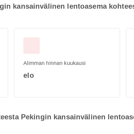
ngin kansainvälinen lentoasema kohte
Alimman hinnan kuukausi
elo
hteesta Pekingin kansainvälinen lento