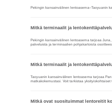
Pekingin kansainvälinen lentoasema–Taoyuanin kan
Mitkä terminaalit ja lentokenttäpalve
Pekingin kansainvälinen lentoasema tarjoaa Juna, Lentokenttähotelli, Bussikuljetus ja monia muita palveluja parantaakseen matkakokemustasi. Voit tarkistaa lisätiedot
palveluista ja terminaalien pohjakartoista osoittee
Mitkä terminaalit ja lentokenttäpalv
Taoyuanin kansainvälinen lentoasema tarjoaa Pankkipalvelu/pankkiautomaatti, Tupakointialue, Valuutanvaihtopalvelu ja monia muita palveluja parantaaksesi
matkakokemustasi. Voit tarkistaa yksityiskohtaiset 
Mitkä ovat suosituimmat lentoreitit 