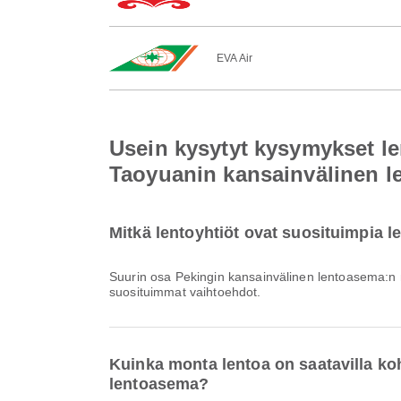
EVA Air
Usein kysytyt kysymykset l
Taoyuanin kansainvälinen 
Mitkä lentoyhtiöt ovat suosituimpia 
Suurin osa Pekingin kansainvälinen lentoasema:n 
suosituimmat vaihtoehdot.
Kuinka monta lentoa on saatavilla k
lentoasema?