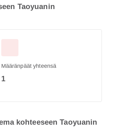
eseen Taoyuanin
Määränpäät yhteensä
1
asema kohteeseen Taoyuanin