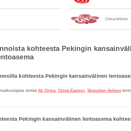
China Airlines
ennoista kohteesta Pekingin kansainvä
lentoasema
lennoilla kohteesta Pekingin kansainvälinen lentoa
matkustajista lentää
Air China
,
China Eastern
,
Shenzhen Airlines
-lent
ohteesta Pekingin kansainvälinen lentoasema kohte