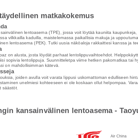
 täydellinen matkakokemus
hda
ainvälinen lentoasema (TPE), jossa voit löytää kauniita kaupunkeja,
assa vilkkailla kaduilla, maistelemassa paikallisia makuja ja uppoutuma
älinen lentoasema (PEK). Tutki uusia näköaloja rakkaittesi kanssa ja
a
on alusta, josta löydät parhaat lentolippuvaihtoehdot. Helppokäyttöi
iisi sopivia lentolippuja. Suunnitteletpa viime hetken pakomatkaa tai h
asi on mahdollisimman kätevä.
isseja
arjouksia, joiden avulla voit varata lippusi uskomattoman edulliseen hi
staminen unelmiesi kohteeseen ei ole koskaan ollut helpompaa. Varaa h
 säästöt.
ingin kansainvälinen lentoasema - Tao
Air China