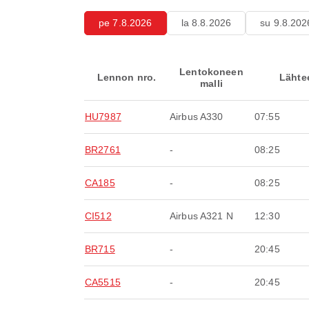
pe 7.8.2026
la 8.8.2026
su 9.8.202
Lentokoneen
Lennon nro.
Lähte
malli
HU7987
Airbus A330
07:55
BR2761
-
08:25
CA185
-
08:25
CI512
Airbus A321 N
12:30
BR715
-
20:45
CA5515
-
20:45