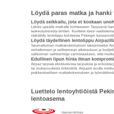
Löydä paras matka ja hanki
Löydä seikkailu, jota et koskaan uno
Lähde upealle matkalle kohteeseen Taoyuanin kans
laskeutumisesta lähtien. Kuvittele itsesi vaeltelem
räätälöity lentolippu kohteesta Pekingin kansainv
Löydä täydellinen lentolippu Airpazill
Saumattoman matkakokemuksen takaamiseksi Airpaz 
vertailemaan ja valitsemaan aikatauluusi ja budjett
valikoiman vaihtoehtoja varmistaaksesi, että matk
Edullinen lipun hinta ilman komprom
Airpaz tarjoaa eksklusiivisia tarjouksia ja erikoist
tai mukavuudesta tinkimättä. Airpazin avulla matku
poikkeuksellisen matkakokemuksen ja lyömättömät
Luettelo lentoyhtiöistä Pek
lentoasema
Hainan Airlines