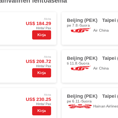
ainvälinen lentoasema
Aloita
Beijing (PEK)
Taipei
US$ 184.29
pe 7.8.
Suora
Hinta/ Pax
Air China
Kirja
Aloita
Beijing (PEK)
Taipei
US$ 208.72
ti 11.8.
Suora
Hinta/ Pax
Air China
Kirja
Aloita
Beijing (PEK)
Taipei
US$ 230.25
pe 6.11.
Suora
Hinta/ Pax
Hainan Airline
Kirja