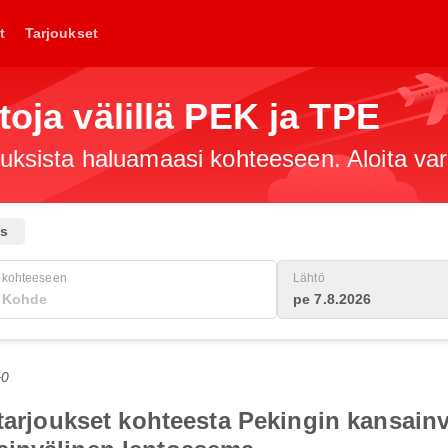
t
Tarjoukset
toja välillä PEK ja TPE
jouksista haluamaasi kohteeseen. Aloita va
us
kohteeseen
Lähtö
pe 7.8.2026
+0
otarjoukset kohteesta Pekingin kansain