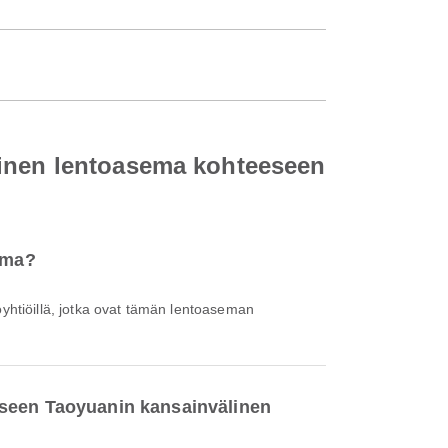
linen lentoasema kohteeseen
sema?
oyhtiöillä, jotka ovat tämän lentoaseman
eseen Taoyuanin kansainvälinen