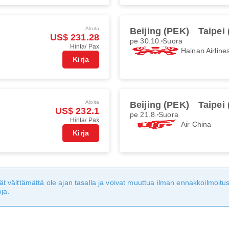
Aloita
Beijing (PEK)
Taipei
US$ 231.28
pe 30.10.
Suora
Hinta/ Pax
Hainan Airline
Kirja
Aloita
Beijing (PEK)
Taipei
US$ 232.1
pe 21.8.
Suora
Hinta/ Pax
Air China
Kirja
eivät välttämättä ole ajan tasalla ja voivat muuttua ilman ennakkoilmoi
ja.