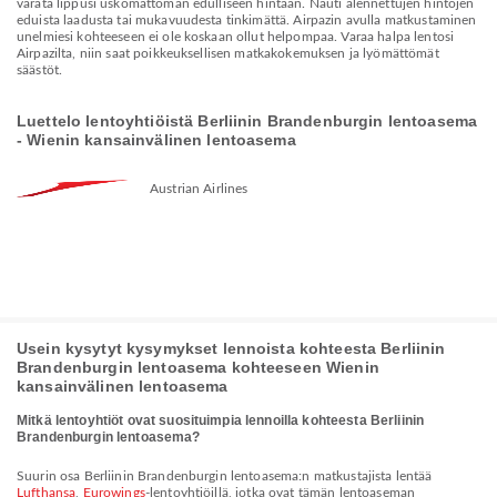
varata lippusi uskomattoman edulliseen hintaan. Nauti alennettujen hintojen
eduista laadusta tai mukavuudesta tinkimättä. Airpazin avulla matkustaminen
unelmiesi kohteeseen ei ole koskaan ollut helpompaa. Varaa halpa lentosi
Airpazilta, niin saat poikkeuksellisen matkakokemuksen ja lyömättömät
säästöt.
Luettelo lentoyhtiöistä Berliinin Brandenburgin lentoasema
- Wienin kansainvälinen lentoasema
Austrian Airlines
Usein kysytyt kysymykset lennoista kohteesta Berliinin
Brandenburgin lentoasema kohteeseen Wienin
kansainvälinen lentoasema
Mitkä lentoyhtiöt ovat suosituimpia lennoilla kohteesta Berliinin
Brandenburgin lentoasema?
Suurin osa Berliinin Brandenburgin lentoasema:n matkustajista lentää
Lufthansa
,
Eurowings
-lentoyhtiöillä, jotka ovat tämän lentoaseman