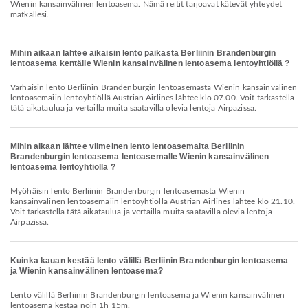
Wienin kansainvälinen lentoasema. Nämä reitit tarjoavat kätevät yhteydet
matkallesi.
Mihin aikaan lähtee aikaisin lento paikasta Berliinin Brandenburgin
lentoasema kentälle Wienin kansainvälinen lentoasema lentoyhtiöllä ?
Varhaisin lento Berliinin Brandenburgin lentoasemasta Wienin kansainvälinen
lentoasemaiin lentoyhtiöllä Austrian Airlines lähtee klo 07.00. Voit tarkastella
tätä aikataulua ja vertailla muita saatavilla olevia lentoja Airpazissa.
Mihin aikaan lähtee viimeinen lento lentoasemalta Berliinin
Brandenburgin lentoasema lentoasemalle Wienin kansainvälinen
lentoasema lentoyhtiöllä ?
Myöhäisin lento Berliinin Brandenburgin lentoasemasta Wienin
kansainvälinen lentoasemaiin lentoyhtiöllä Austrian Airlines lähtee klo 21.10.
Voit tarkastella tätä aikataulua ja vertailla muita saatavilla olevia lentoja
Airpazissa.
Kuinka kauan kestää lento välillä Berliinin Brandenburgin lentoasema
ja Wienin kansainvälinen lentoasema?
Lento välillä Berliinin Brandenburgin lentoasema ja Wienin kansainvälinen
lentoasema kestää noin 1h 15m.