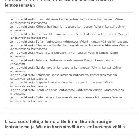
lentoasemaan
Lennot kohteesta Suvarnabhumin kansainvälinen lentoasema kohteeseen Wienin
kansainvälinen lentoasema
Lennot kohteesta Kööpenhaminan lentoasema kohteeseen Wienin kansainvälinen
lentoasema
Lennot kohteesta Frédéric Chopinin kansainvälinen lentoasema kohteeseen Wienin
kansainvälinen lentoasema
Lennot kohteesta Sofian lentoasema kohteeseen Wienin kansainvälinen lentoasema
Lennot kohteesta Charles de Gaullen kansainvälinen lentoasema kohteeseen Wienin
kansainvälinen lentoasema
Lennot kohteesta Heathrow'n lentoasema kohteeseen Wienin kansainvälinen
lentoasema
Lennot kohteesta Arlandan lentoasema kohteeseen Wienin kansainvälinen
lentoasema
Lennot kohteesta Gardermoenin lentoasema kohteeseen Wienin kansainvälinen
lentoasema
Lennot kohteesta Schipholin kansainvälinen lentoasema kohteeseen Wienin
kansainvälinen lentoasema
Lennot kohteesta Napolin kansainvälinen lentoasema kohteeseen Wienin
kansainvälinen lentoasema
Lennot kohteesta Henri Coandăn lentoasema kohteeseen Wienin kansainvälinen
lentoasema
Lennot kohteesta Côte d'Azurin kansainvälinen lentoasema kohteeseen Wienin
kansainvälinen lentoasema
Lisää suositeltuja lentoja Berliinin Brandenburgin
lentoasema ja Wienin kansainvälinen lentoasema välillä