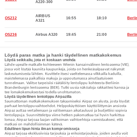
A220-300
AIRBUS
OS232
16:55
18:10
Berli
A321
OS236
Airbus A320
19:45
21:00
Berli
Löydä paras matka ja hanki täydellinen matkakokemus
Löydä seikkailu, jota et koskaan unohda
Lähde upealle matkalle kohteeseen Wienin kansainvälinen lentoasema (VIE),
jossa voit löytää kauniita kaupunkeja, joista on henkeäsalpaavat näkymät
laskeutumisesta lähtien. Kuvittele itsesi vaeltelemassa vilkkailla kaduilla,
maistelemassa paikallisia makuja ja uppoutumassa ainutlaatuiseen
tunnelmaan. Valitse tarpeisiisi räätälöity lentolippu kohteesta Berliinin
Brandenburgin lentoasema (BER). Tutki uusia näköaloja rakkaittesi kanssa ja
tee lomakokemuksestasi todella unohtumaton.
Löydä täydellinen lentolippu Airpazilla
Saumattoman matkakokemuksen takaamiseksi Airpaz on alusta, josta löydät
parhaat lentolippuvaihtoehdot. Helppokäyttöisen käyttöliittymän ansiosta
Airpaz auttaa vertailemaan ja valitsemaan aikatauluusi ja budjettiisi sopivia
lentolippuja. Suunnitteletpa viime hetken pakomatkaa tai hyvin harkittua
lomaa, Airpaz tarjoaa laajan valikoiman vaihtoehtoja varmistaaksesi, että
matkasi on mahdollisimman kätevä.
Edullinen lipun hinta ilman kompromisseja
Airpaz tarjoaa eksklusiivisia tarjouksia ja erikoistarjouksia, joiden avulla voit