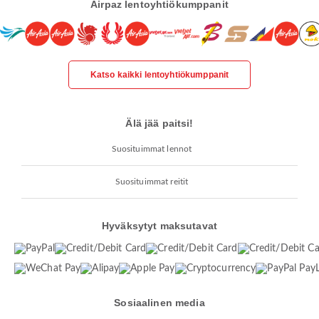
Airpaz lentoyhtiökumppanit
Katso kaikki lentoyhtiökumppanit
Älä jää paitsi!
Suosituimmat lennot
Suosituimmat reitit
Hyväksytyt maksutavat
Sosiaalinen media