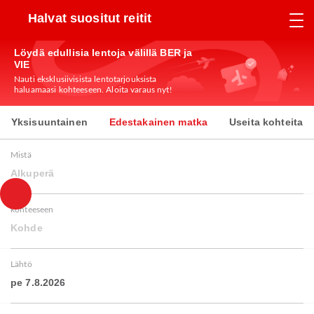
Halvat suositut reitit
Löydä edullisia lentoja välillä BER ja
VIE
Nauti eksklusiivisista lentotarjouksista
haluamaasi kohteeseen. Aloita varaus nyt!
Yksisuuntainen
Edestakainen matka
Useita kohteita
Mistä
Alkuperä
kohteeseen
Kohde
Lähtö
pe 7.8.2026