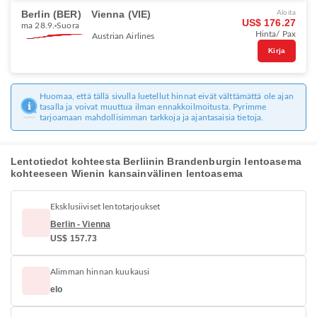
Berlin (BER)
Vienna (VIE)
Aloita
US$ 176.27
ma 28.9.
Suora
Hinta/ Pax
Austrian Airlines
Kirja
Huomaa, että tällä sivulla luetellut hinnat eivät välttämättä ole ajan
tasalla ja voivat muuttua ilman ennakkoilmoitusta. Pyrimme
tarjoamaan mahdollisimman tarkkoja ja ajantasaisia tietoja.
Lentotiedot kohteesta Berliinin Brandenburgin lentoasema
kohteeseen Wienin kansainvälinen lentoasema
Eksklusiiviset lentotarjoukset
Berlin - Vienna
US$ 157.73
Alimman hinnan kuukausi
elo