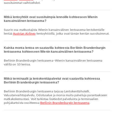
suosituimmat vaihtoehdot.
Mitkä lentoyhtiöt ovat suosituimpia lennoille kohteeseen Wienin
kansainvälinen lentoasema?
Suurin osa matkustajista Wienin kansainvälinen lentoasema-lentokentälle
lentää
Austrian Airlines
-lentoyhtiöillä, jotka ovat tämän kentän suosituimmat.
Kuinka monta lentoa on saatavilla kohteesta Berliinin Brandenburgin
lentoasema kohteeseen Wienin kansainvälinen lentoasema?
Berliinin Brandenburgin lentoasema–Wienin kansainvälinen lentoasema
välillä on 10 lentoa.
Mitkä terminaalit ja lentokenttäpalvelut ovat saatavilla kohteessa
Berliinin Brandenburgin lentoasema?
Berliinin Brandenburgin lentoasema tarjoaa Lentokenttähotelli,
Valuutanvaihtopalvelu, Odotusalue ja monia muita palveluja parantaakseen
matkakokemustasi. Voit tarkistaa lisätiedot palveluista ja terminaalien
pohjakartoista osoitteessa
Berliinin Brandenburgin lentoasema
.