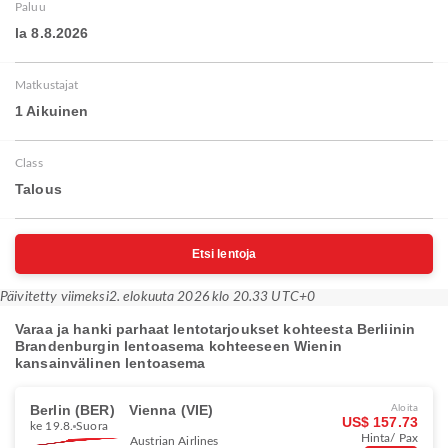
Paluu
la 8.8.2026
Matkustajat
1 Aikuinen
Class
Talous
Etsi lentoja
Päivitetty viimeksi
2. elokuuta 2026 klo 20.33 UTC+0
Varaa ja hanki parhaat lentotarjoukset kohteesta Berliinin
Brandenburgin lentoasema kohteeseen Wienin
kansainvälinen lentoasema
Berlin (BER)
Vienna (VIE)
Aloita
US$ 157.73
ke 19.8.
Suora
Hinta/ Pax
Austrian Airlines