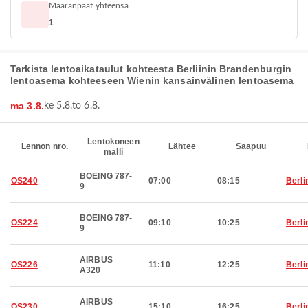
Määränpäät yhteensä
1
Tarkista lentoaikataulut kohteesta Berliinin Brandenburgin
lentoasema kohteeseen Wienin kansainvälinen lentoasema
ma 3.8.
ke 5.8.
to 6.8.
Lentokoneen
Lennon nro.
Lähtee
Saapuu
malli
BOEING 787-
OS240
07:00
08:15
Berli
9
BOEING 787-
OS224
09:10
10:25
Berli
9
AIRBUS
OS226
11:10
12:25
Berli
A320
AIRBUS
OS230
15:10
16:25
Berli