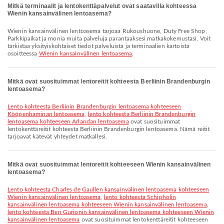
Mitkä terminaalit ja lentokenttäpalvelut ovat saatavilla kohteessa
Wienin kansainvälinen lentoasema?
Wienin kansainvälinen lentoasema tarjoaa Rukoushuone, Duty Free Shop,
Parkkipaikat ja monia muita palveluja parantaaksesi matkakokemustasi. Voit
tarkistaa yksityiskohtaiset tiedot palveluista ja terminaalien kartoista
osoitteessa
Wienin kansainvälinen lentoasema
.
Mitkä ovat suosituimmat lentoreitit kohteesta Berliinin Brandenburgin
lentoasema?
lento kohteesta Berliinin Brandenburgin lentoasema kohteeseen
Kööpenhaminan lentoasema
,
lento kohteesta Berliinin Brandenburgin
lentoasema kohteeseen Arlandan lentoasema
ovat suosituimmat
lentokenttäreitit kohteesta Berliinin Brandenburgin lentoasema. Nämä reitit
tarjoavat kätevät yhteydet matkallesi.
Mitkä ovat suosituimmat lentoreitit kohteeseen Wienin kansainvälinen
lentoasema?
lento kohteesta Charles de Gaullen kansainvälinen lentoasema kohteeseen
Wienin kansainvälinen lentoasema
,
lento kohteesta Schipholin
kansainvälinen lentoasema kohteeseen Wienin kansainvälinen lentoasema
,
lento kohteesta Ben Gurionin kansainvälinen lentoasema kohteeseen Wienin
kansainvälinen lentoasema
ovat suosituimmat lentokenttäreitit kohteeseen