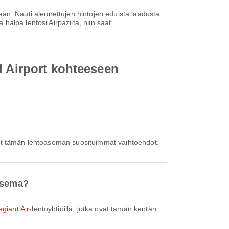
ntaan. Nauti alennettujen hintojen eduista laadusta
alpa lentosi Airpazilta, niin saat
l Airport kohteeseen
ovat tämän lentoaseman suosituimmat vaihtoehdot.
oasema?
egiant Air
-lentoyhtiöillä, jotka ovat tämän kentän