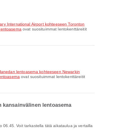
ary International Airport kohteeseen Toronton
n lentoasema
ovat suosituimmat lentokenttäreitit
 Hanedan lentoasema kohteeseen Newarkin
lentoasema
ovat suosituimmat lentokenttäreitit
kin kansainvälinen lentoasema