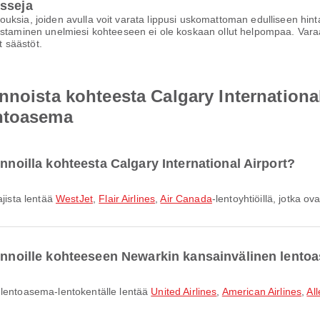
isseja
arjouksia, joiden avulla voit varata lippusi uskomattoman edulliseen hi
staminen unelmiesi kohteeseen ei ole koskaan ollut helpompaa. Varaa h
 säästöt.
nnoista kohteesta Calgary Internationa
entoasema
ennoilla kohteesta Calgary International Airport?
ajista lentää
WestJet
,
Flair Airlines
,
Air Canada
-lentoyhtiöillä, jotka 
lennoille kohteeseen Newarkin kansainvälinen lent
n lentoasema-lentokentälle lentää
United Airlines
,
American Airlines
,
All