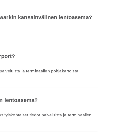
Newarkin kansainvälinen lentoasema?
rport?
nen lentoasema?