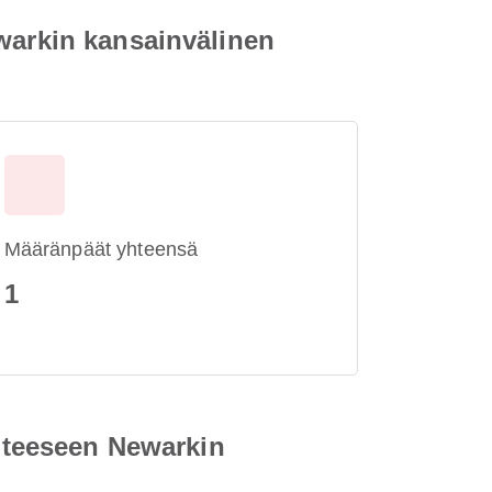
warkin kansainvälinen
Määränpäät yhteensä
1
ohteeseen Newarkin