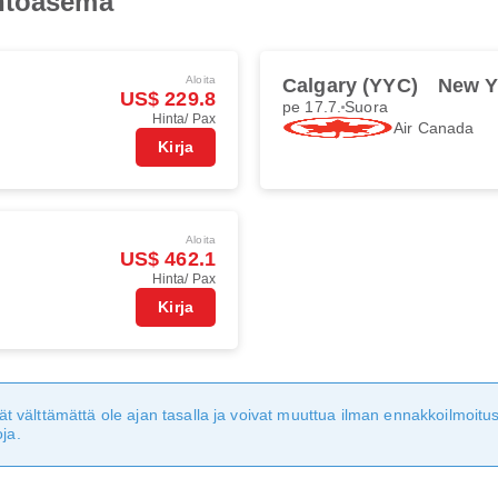
entoasema
Aloita
Calgary (YYC)
New Y
US$ 229.8
pe 17.7.
Suora
Hinta/ Pax
Air Canada
Kirja
Aloita
US$ 462.1
Hinta/ Pax
Kirja
eivät välttämättä ole ajan tasalla ja voivat muuttua ilman ennakkoilmoi
ja.