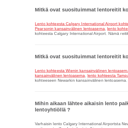
Mitkä ovat suosituimmat lentoreitit k
lento kohteesta Calgary International Airport k
Pearsonin kansainvälinen lentoasema
,
lento kohte
kohteesta Calgary International Airport. Nämä reiti
Mitkä ovat suosituimmat lentoreitit
lento kohteesta Wienin kansainvälinen lentoase
kansainvälinen lentoasema
,
lento kohteesta Tamp
kohteeseen Newarkin kansainvälinen lentoasema. Nä
Mihin aikaan lähtee aikaisin lento pa
lentoyhtiöllä ?
Varhaisin lento Calgary International Airportsta Newarkin kansainvälinen lentoasemaiin lentoyhtiöllä Air Canada lähtee klo 06.45. Voit tarkastella tätä aikataulua ja vertailla