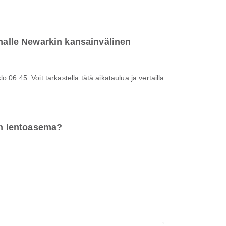
emalle Newarkin kansainvälinen
nen lentoasema?