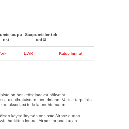
umiskaupu
Saapumislentok
nki
enttä
ork
EWR
Katso hinnat
 joista on henkeäsalpaavat näkymät
ssa ainutlaatuiseen tunnelmaan. Valitse tarpeisiisi
akokemuksestasi todella unohtumaton.
sen käyttöliittymän ansiosta Airpaz auttaa
yvin harkittua lomaa, Airpaz tarjoaa laajan