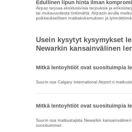
Edullinen lipun hinta ilman komprom
Airpaz tarjoaa eksklusiivisia tarjouksia ja erikoist
tai mukavuudesta tinkimättä. Airpazin avulla matku
poikkeuksellisen matkakokemuksen ja lyömättömät
Usein kysytyt kysymykset le
Newarkin kansainvälinen l
Mitkä lentoyhtiöt ovat suosituimpia l
Suurin osa Calgary International Airport:n matkust
Mitkä lentoyhtiöt ovat suosituimpia 
Suurin osa matkustajista Newarkin kansainväline
suosituimmat.