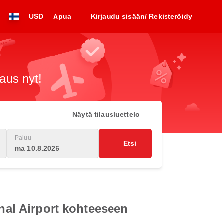
USD
Apua
Kirjaudu sisään/ Rekisteröidy
raus nyt!
Näytä tilausluettelo
Paluu
Etsi
ma 10.8.2026
onal Airport kohteeseen