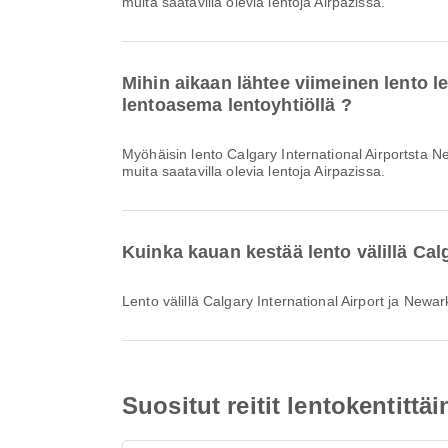
muita saatavilla olevia lentoja Airpazissa.
Mihin aikaan lähtee viimeinen lento 
lentoasema lentoyhtiöllä ?
Myöhäisin lento Calgary International Airportsta Newarkin kansainvälinen lentoasemaiin lentoyhtiöllä Air Canada lähtee klo 06.45. Voit tarkastella tätä aikataulua ja vertailla
muita saatavilla olevia lentoja Airpazissa.
Kuinka kauan kestää lento välillä Cal
Lento välillä Calgary International Airport ja Ne
Suositut reitit lentokentittä