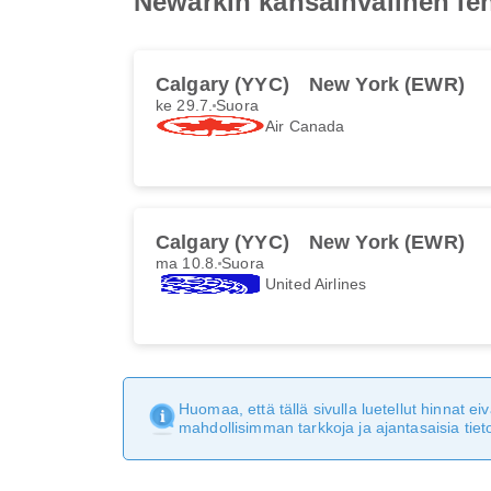
Newarkin kansainvälinen l
Calgary (YYC)
New York (EWR)
ke 29.7.
Suora
Air Canada
Calgary (YYC)
New York (EWR)
ma 10.8.
Suora
United Airlines
Huomaa, että tällä sivulla luetellut hinnat 
mahdollisimman tarkkoja ja ajantasaisia tieto