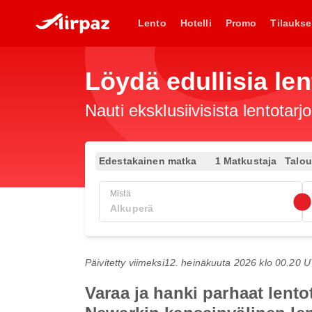
Lento
Hotelli
Promo
Tilaukse
Löydä edullisia len
Nauti eksklusiivisista lentotar
Edestakainen matka
1 Matkustaja
Talo
Mistä
Päivitetty viimeksi
12. heinäkuuta 2026 klo 00.20 
Varaa ja hanki parhaat lento