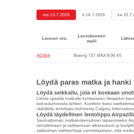
ma 13.7.2026
ti 14.7.2026
ke 15.7
Lentokoneen
Lennon nro.
Lähte
malli
AC584
Boeing 737 MAX 8
06:45
Löydä paras matka ja hanki
Löydä seikkailu, jota et koskaan uno
Lähde upealle matkalle kohteeseen Newarkin kansa
laskeutumisesta lähtien. Kuvittele itsesi vaeltelem
räätälöity lentolippu kohteesta Calgary Internatio
Löydä täydellinen lentolippu Airpazill
Saumattoman matkakokemuksen takaamiseksi Airpaz 
vertailemaan ja valitsemaan aikatauluusi ja budjett
valikoiman vaihtoehtoja varmistaaksesi, että matk