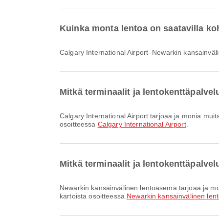
Kuinka monta lentoa on saatavilla ko
Calgary International Airport–Newarkin kansainväl
Mitkä terminaalit ja lentokenttäpalvel
Calgary International Airport tarjoaa ja monia muita palveluja parantaakseen matkakokemustasi. Voit tarkistaa lisätiedot palveluista ja terminaalien pohjakartoista
osoitteessa
Calgary International Airport
.
Mitkä terminaalit ja lentokenttäpalv
Newarkin kansainvälinen lentoasema tarjoaa ja monia muita palveluja parantaaksesi matkakokemustasi. Voit tarkistaa yksityiskohtaiset tiedot palveluista ja terminaalien
kartoista osoitteessa
Newarkin kansainvälinen le