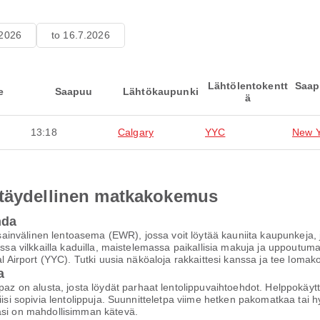
.2026
to 16.7.2026
Lähtölentokentt
Saap
e
Saapuu
Lähtökaupunki
ä
13:18
Calgary
YYC
New Y
 täydellinen matkakokemus
hda
invälinen lentoasema (EWR), jossa voit löytää kauniita kaupunkeja,
assa vilkkailla kaduilla, maistelemassa paikallisia makuja ja uppoutuma
nal Airport (YYC). Tutki uusia näköaloja rakkaittesi kanssa ja tee lom
a
on alusta, josta löydät parhaat lentolippuvaihtoehdot. Helppokäyttöi
iisi sopivia lentolippuja. Suunnitteletpa viime hetken pakomatkaa tai h
asi on mahdollisimman kätevä.