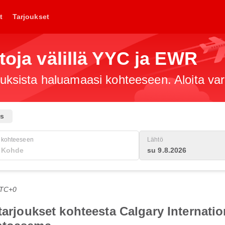
t
Tarjoukset
toja välillä YYC ja EWR
jouksista haluamaasi kohteeseen. Aloita va
us
kohteeseen
Lähtö
su 9.8.2026
UTC+0
tarjoukset kohteesta Calgary Internati