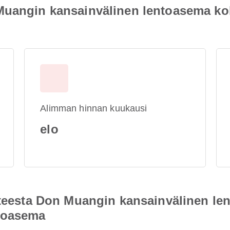
Muangin kansainvälinen lentoasema k
Alimman hinnan kuukausi
elo
ohteesta Don Muangin kansainvälinen l
ntoasema