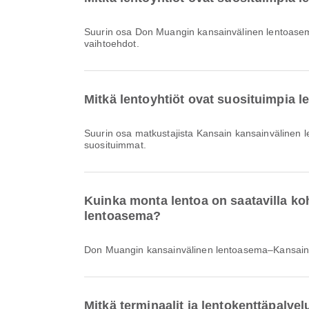
Suurin osa Don Muangin kansainvälinen lentoase
vaihtoehdot.
Mitkä lentoyhtiöt ovat suosituimpia 
Suurin osa matkustajista Kansain kansainvälinen 
suosituimmat.
Kuinka monta lentoa on saatavilla k
lentoasema?
Don Muangin kansainvälinen lentoasema–Kansain k
Mitkä terminaalit ja lentokenttäpalv