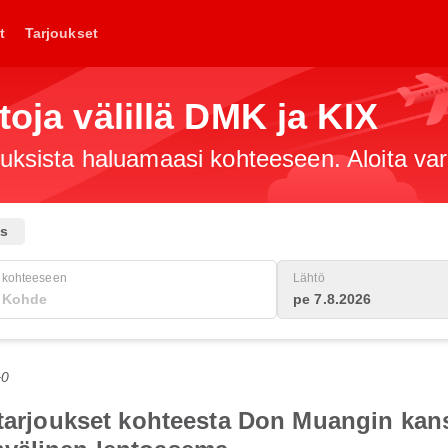
t
Tarjoukset
toja välillä DMK ja KIX
jouksista haluamaasi kohteeseen. Aloita va
us
kohteeseen
Lähtö
pe 7.8.2026
+0
totarjoukset kohteesta Don Muangin kan