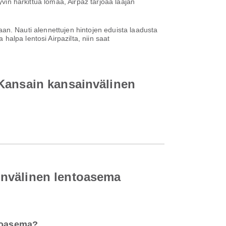
yvin harkittua lomaa, Airpaz tarjoaa laajan
ntaan. Nauti alennettujen hintojen eduista laadusta
alpa lentosi Airpazilta, niin saat
 Kansain kansainvälinen
invälinen lentoasema
ntoasema?