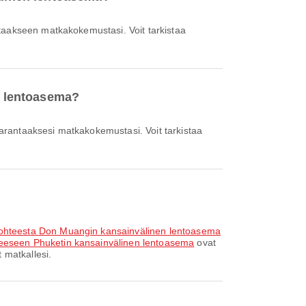
en lentoasema?
kohteesta Don Muangin kansainvälinen lentoasema
eeseen Phuketin kansainvälinen lentoasema
ovat
 matkallesi.