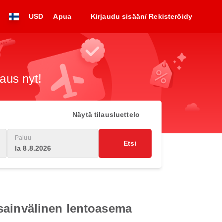
USD
Apua
Kirjaudu sisään/ Rekisteröidy
raus nyt!
Näytä tilausluettelo
Paluu
Etsi
la 8.8.2026
sainvälinen lentoasema