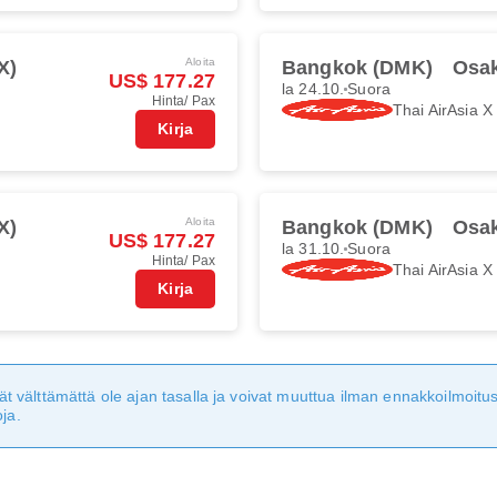
Aloita
X)
Bangkok (DMK)
Osak
US$ 177.27
la 24.10.
Suora
Hinta/ Pax
Thai AirAsia X
Kirja
Aloita
X)
Bangkok (DMK)
Osak
US$ 177.27
la 31.10.
Suora
Hinta/ Pax
Thai AirAsia X
Kirja
eivät välttämättä ole ajan tasalla ja voivat muuttua ilman ennakkoilmoi
ja.