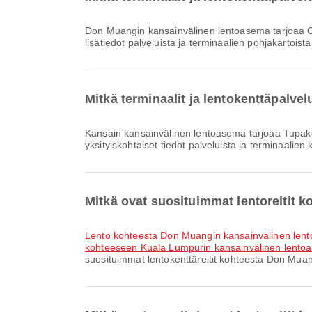
Don Muangin kansainvälinen lentoasema tarjoaa Odotusalue, Pyörätuoli, Tupakointialue ja monia muita palveluja parantaakseen matkakokemustasi. Voit tarkistaa
lisätiedot palveluista ja terminaalien pohjakartoist
Mitkä terminaalit ja lentokenttäpalv
Kansain kansainvälinen lentoasema tarjoaa Tupakointialue, Bussikuljetus, Klinikka ja apteekit ja monia muita palveluja parantaaksesi matkakokemustasi. Voit tarkistaa
yksityiskohtaiset tiedot palveluista ja terminaalien
Mitkä ovat suosituimmat lentoreitit
lento kohteesta Don Muangin kansainvälinen le
kohteeseen Kuala Lumpurin kansainvälinen lento
suosituimmat lentokenttäreitit kohteesta Don Muan