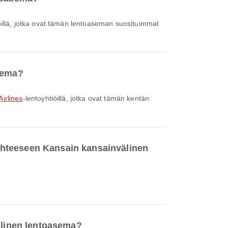
öillä, jotka ovat tämän lentoaseman suosituimmat
asema?
irlines
-lentoyhtiöillä, jotka ovat tämän kentän
ohteeseen Kansain kansainvälinen
välinen lentoasema?