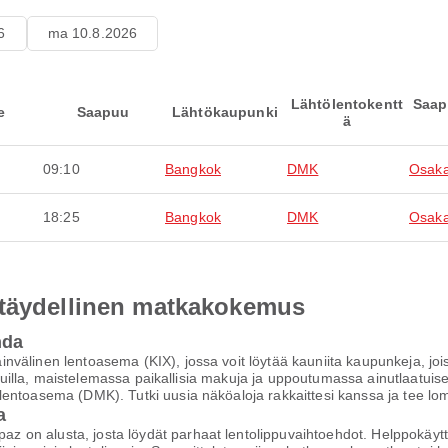
6
ma 10.8.2026
Lähtölentokentt
Saap
e
Saapuu
Lähtökaupunki
ä
09:10
Bangkok
DMK
Osaka
18:25
Bangkok
DMK
Osaka
 täydellinen matkakokemus
hda
nvälinen lentoasema (KIX), jossa voit löytää kauniita kaupunkeja, j
aduilla, maistelemassa paikallisia makuja ja uppoutumassa ainutlaatuise
lentoasema (DMK). Tutki uusia näköaloja rakkaittesi kanssa ja tee l
a
on alusta, josta löydät parhaat lentolippuvaihtoehdot. Helppokäyttöi