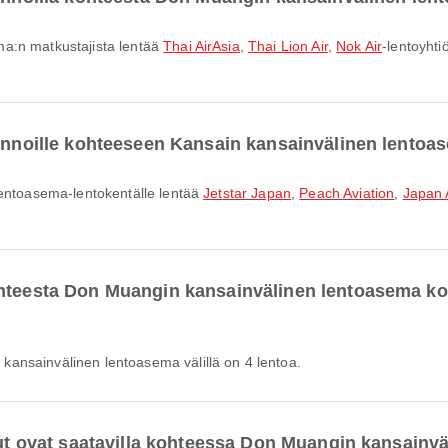
ma:n matkustajista lentää
Thai AirAsia
,
Thai Lion Air
,
Nok Air
-lentoyhti
lennoille kohteeseen Kansain kansainvälinen lento
lentoasema-lentokentälle lentää
Jetstar Japan
,
Peach Aviation
,
Japan A
ohteesta Don Muangin kansainvälinen lentoasema k
ansainvälinen lentoasema välillä on 4 lentoa.
elut ovat saatavilla kohteessa Don Muangin kansain