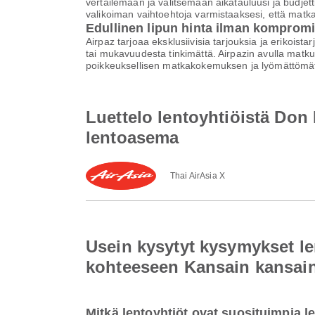
vertailemaan ja valitsemaan aikatauluusi ja budjett
valikoiman vaihtoehtoja varmistaaksesi, että matk
Edullinen lipun hinta ilman komprom
Airpaz tarjoaa eksklusiivisia tarjouksia ja erikoist
tai mukavuudesta tinkimättä. Airpazin avulla matku
poikkeuksellisen matkakokemuksen ja lyömättömät
Luettelo lentoyhtiöistä Do
lentoasema
Thai AirAsia X
Usein kysytyt kysymykset l
kohteeseen Kansain kansai
Mitkä lentoyhtiöt ovat suosituimpia 