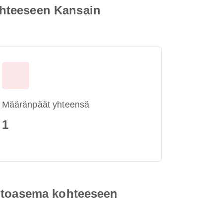
ohteeseen Kansain
Määränpäät yhteensä
1
entoasema kohteeseen