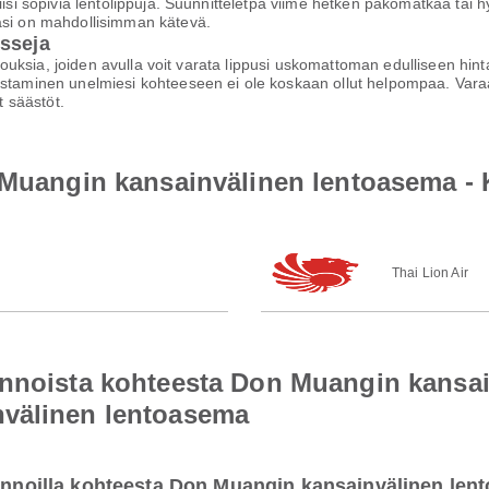
iisi sopivia lentolippuja. Suunnitteletpa viime hetken pakomatkaa tai h
asi on mahdollisimman kätevä.
isseja
arjouksia, joiden avulla voit varata lippusi uskomattoman edulliseen hi
staminen unelmiesi kohteeseen ei ole koskaan ollut helpompaa. Varaa h
 säästöt.
n Muangin kansainvälinen lentoasema -
Thai Lion Air
ennoista kohteesta Don Muangin kansa
nvälinen lentoasema
lennoilla kohteesta Don Muangin kansainvälinen le