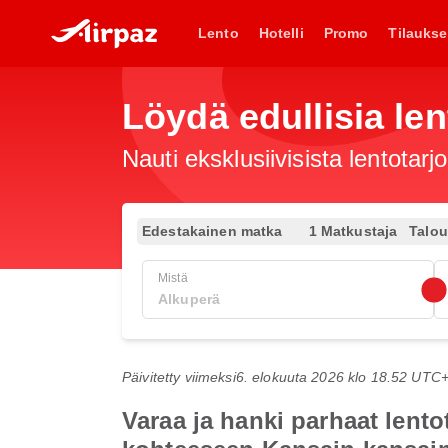
Lento
Hotelli
Promo
Tilaukse
Löydä edullisia len
Nauti eksklusiivisista lentotar
Edestakainen matka
1 Matkustaja
Talo
Mistä
Päivitetty viimeksi
6. elokuuta 2026 klo 18.52 UTC
Varaa ja hanki parhaat len