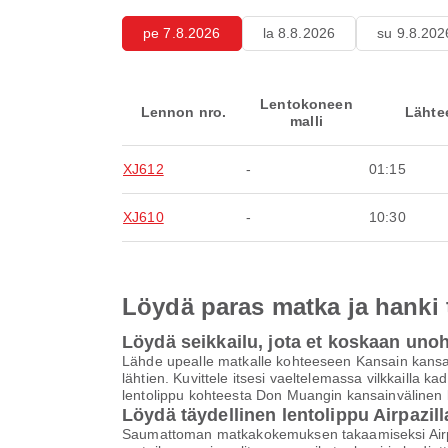
pe 7.8.2026
la 8.8.2026
su 9.8.202
Lentokoneen
Lennon nro.
Lähte
malli
XJ612
-
01:15
XJ610
-
10:30
Löydä paras matka ja hanki
Löydä seikkailu, jota et koskaan uno
Lähde upealle matkalle kohteeseen Kansain kansai
lähtien. Kuvittele itsesi vaeltelemassa vilkkailla k
lentolippu kohteesta Don Muangin kansainvälinen 
Löydä täydellinen lentolippu Airpazill
Saumattoman matkakokemuksen takaamiseksi Airpaz 