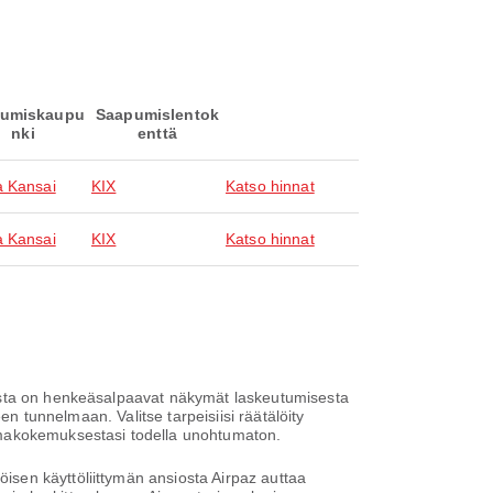
umiskaupu
Saapumislentok
nki
enttä
 Kansai
KIX
Katso hinnat
 Kansai
KIX
Katso hinnat
oista on henkeäsalpaavat näkymät laskeutumisesta
en tunnelmaan. Valitse tarpeisiisi räätälöity
omakokemuksestasi todella unohtumaton.
sen käyttöliittymän ansiosta Airpaz auttaa