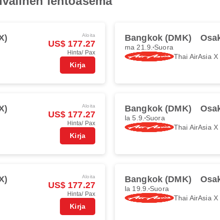
nvälinen lentoasema
Aloita
X)
Bangkok (DMK)
Osak
US$ 177.27
ma 21.9.
Suora
Hinta/ Pax
Thai AirAsia X
Kirja
Aloita
X)
Bangkok (DMK)
Osak
US$ 177.27
la 5.9.
Suora
Hinta/ Pax
Thai AirAsia X
Kirja
Aloita
X)
Bangkok (DMK)
Osak
US$ 177.27
la 19.9.
Suora
Hinta/ Pax
Thai AirAsia X
Kirja