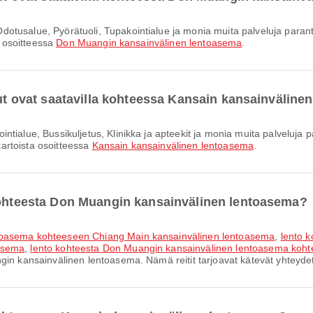
a osoitteessa
Don Muangin kansainvälinen lentoasema
.
elut ovat saatavilla kohteessa Kansain kansainvälin
 kartoista osoitteessa
Kansain kansainvälinen lentoasema
.
 kohteesta Don Muangin kansainvälinen lentoasema?
ntoasema kohteeseen Chiang Main kansainvälinen lentoasema
,
lento 
asema
,
lento kohteesta Don Muangin kansainvälinen lentoasema koht
gin kansainvälinen lentoasema. Nämä reitit tarjoavat kätevät yhteydet