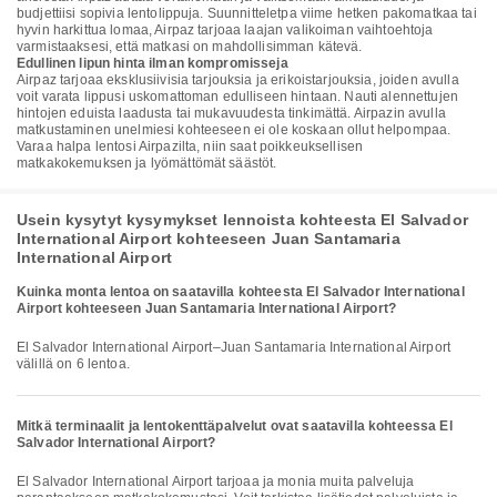
budjettiisi sopivia lentolippuja. Suunnitteletpa viime hetken pakomatkaa tai
hyvin harkittua lomaa, Airpaz tarjoaa laajan valikoiman vaihtoehtoja
varmistaaksesi, että matkasi on mahdollisimman kätevä.
Edullinen lipun hinta ilman kompromisseja
Airpaz tarjoaa eksklusiivisia tarjouksia ja erikoistarjouksia, joiden avulla
voit varata lippusi uskomattoman edulliseen hintaan. Nauti alennettujen
hintojen eduista laadusta tai mukavuudesta tinkimättä. Airpazin avulla
matkustaminen unelmiesi kohteeseen ei ole koskaan ollut helpompaa.
Varaa halpa lentosi Airpazilta, niin saat poikkeuksellisen
matkakokemuksen ja lyömättömät säästöt.
Usein kysytyt kysymykset lennoista kohteesta El Salvador
International Airport kohteeseen Juan Santamaria
International Airport
Kuinka monta lentoa on saatavilla kohteesta El Salvador International
Airport kohteeseen Juan Santamaria International Airport?
El Salvador International Airport–Juan Santamaria International Airport
välillä on 6 lentoa.
Mitkä terminaalit ja lentokenttäpalvelut ovat saatavilla kohteessa El
Salvador International Airport?
El Salvador International Airport tarjoaa ja monia muita palveluja