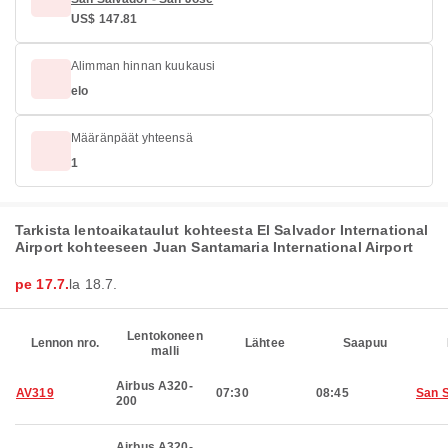
US$ 147.81
Alimman hinnan kuukausi
elo
Määränpäät yhteensä
1
Tarkista lentoaikataulut kohteesta El Salvador International
Airport kohteeseen Juan Santamaria International Airport
pe 17.7.
la 18.7.
Lentokoneen
Lennon nro.
Lähtee
Saapuu
malli
Airbus A320-
AV319
07:30
08:45
San 
200
Airbus A320-