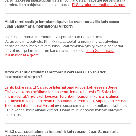
parantaakseen matkakokemustasi. Voit tarkistaa lisätiedot palveluista ja
terminaalien pohjakartoista osoitteessa
El Salvador International Airport
.
Mitkä terminaalit ja lentokenttäpalvelut ovat saatavilla kohteessa
Juan Santamaria International Airport?
Juan Santamaria International Airport tarjoaa Lastenhuone,
Valuutanvaihtopalvelu, Klinikka ja apteekit ja monia muita palveluja
parantaaksesi matkakokemustasi. Voit tarkistaa yksityiskohtaiset tiedot
palveluista ja terminaalien kartoista osoitteessa
Juan Santamaria
International Airport
.
Mitkä ovat suosituimmat lentoreitit kohteesta El Salvador
International Airport?
lento kohteesta El Salvador International Airport kohteeseen Jorge
Chávezin kansainvälinen lentoasema
,
lento kohteesta El Salvador
International Airport kohteeseen Toronton Pearsonin kansainvälinen
lentoasema
,
lento kohteesta El Salvador International Airport kohteeseen
Tocumen International Airport
ovat suosituimmat lentokenttäreitit kohteesta
El Salvador International Airport. Nämä reitit tarjoavat kätevät yhteydet
matkallesi.
Mitkä ovat suosituimmat lentoreitit kohteeseen Juan Santamaria