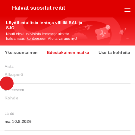
Halvat suositut reitit
Löydä edullisia lentoja välillä SAL ja
SJO
Nauti eksklusiivisista lentotarjouksista
haluamaasi kohteeseen. Aloita varaus nyt!
Yksisuuntainen
Edestakainen matka
Useita kohteita
Mistä
Alkuperä
kohteeseen
Kohde
Lähtö
ma 10.8.2026