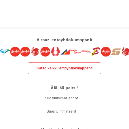
Airpaz lentoyhtiökumppanit
Katso kaikki lentoyhtiökumppanit
Älä jää paitsi!
Suosituimmat lennot
Suosituimmat reitit