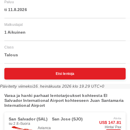
Paluu
ti 11.8.2026
Matkustajat
1 Aikuinen
Class
Talous
Etsi lentoja
Päivitetty viimeksi
16. heinäkuuta 2026 klo 19.29 UTC+0
Varaa ja hanki parhaat lentotarjoukset kohteesta El
Salvador International Airport kohteeseen Juan Santamaria
International Airport
San Salvador (SAL)
San Jose (SJO)
Aloita
US$ 147.81
su 2.8.
Suora
Hinta/ Pax
Avianca