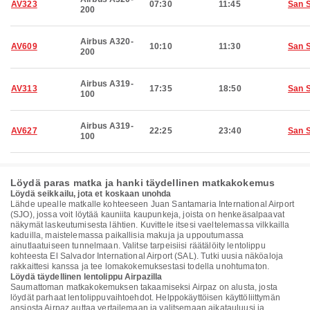
AV323
07:30
11:45
San 
200
Airbus A320-
AV609
10:10
11:30
San 
200
Airbus A319-
AV313
17:35
18:50
San 
100
Airbus A319-
AV627
22:25
23:40
San 
100
Löydä paras matka ja hanki täydellinen matkakokemus
Löydä seikkailu, jota et koskaan unohda
Lähde upealle matkalle kohteeseen Juan Santamaria International Airport
(SJO), jossa voit löytää kauniita kaupunkeja, joista on henkeäsalpaavat
näkymät laskeutumisesta lähtien. Kuvittele itsesi vaeltelemassa vilkkailla
kaduilla, maistelemassa paikallisia makuja ja uppoutumassa
ainutlaatuiseen tunnelmaan. Valitse tarpeisiisi räätälöity lentolippu
kohteesta El Salvador International Airport (SAL). Tutki uusia näköaloja
rakkaittesi kanssa ja tee lomakokemuksestasi todella unohtumaton.
Löydä täydellinen lentolippu Airpazilla
Saumattoman matkakokemuksen takaamiseksi Airpaz on alusta, josta
löydät parhaat lentolippuvaihtoehdot. Helppokäyttöisen käyttöliittymän
ansiosta Airpaz auttaa vertailemaan ja valitsemaan aikatauluusi ja