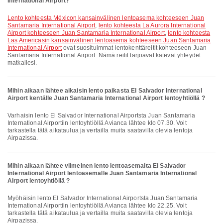
International Airport?
lento kohteesta Méxicon kansainvälinen lentoasema kohteeseen Juan
Santamaria International Airport
,
lento kohteesta La Aurora International
Airport kohteeseen Juan Santamaria International Airport
,
lento kohteesta
Las Americasin kansainvälinen lentoasema kohteeseen Juan Santamaria
International Airport
ovat suosituimmat lentokenttäreitit kohteeseen Juan
Santamaria International Airport. Nämä reitit tarjoavat kätevät yhteydet
matkallesi.
Mihin aikaan lähtee aikaisin lento paikasta El Salvador International
Airport kentälle Juan Santamaria International Airport lentoyhtiöllä ?
Varhaisin lento El Salvador International Airportsta Juan Santamaria
International Airportiin lentoyhtiöllä Avianca lähtee klo 07.30. Voit
tarkastella tätä aikataulua ja vertailla muita saatavilla olevia lentoja
Airpazissa.
Mihin aikaan lähtee viimeinen lento lentoasemalta El Salvador
International Airport lentoasemalle Juan Santamaria International
Airport lentoyhtiöllä ?
Myöhäisin lento El Salvador International Airportsta Juan Santamaria
International Airportiin lentoyhtiöllä Avianca lähtee klo 22.25. Voit
tarkastella tätä aikataulua ja vertailla muita saatavilla olevia lentoja
Airpazissa.