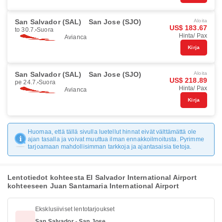
San Salvador (SAL)
San Jose (SJO)
Aloita
US$ 183.67
to 30.7.
Suora
Hinta/ Pax
Avianca
Kirja
San Salvador (SAL)
San Jose (SJO)
Aloita
US$ 218.89
pe 24.7.
Suora
Hinta/ Pax
Avianca
Kirja
Huomaa, että tällä sivulla luetellut hinnat eivät välttämättä ole
ajan tasalla ja voivat muuttua ilman ennakkoilmoitusta. Pyrimme
tarjoamaan mahdollisimman tarkkoja ja ajantasaisia tietoja.
Lentotiedot kohteesta El Salvador International Airport
kohteeseen Juan Santamaria International Airport
Eksklusiiviset lentotarjoukset
San Salvador - San Jose