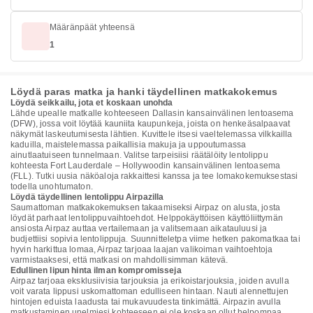
Määränpäät yhteensä
1
Löydä paras matka ja hanki täydellinen matkakokemus
Löydä seikkailu, jota et koskaan unohda
Lähde upealle matkalle kohteeseen Dallasin kansainvälinen lentoasema
(DFW), jossa voit löytää kauniita kaupunkeja, joista on henkeäsalpaavat
näkymät laskeutumisesta lähtien. Kuvittele itsesi vaeltelemassa vilkkailla
kaduilla, maistelemassa paikallisia makuja ja uppoutumassa
ainutlaatuiseen tunnelmaan. Valitse tarpeisiisi räätälöity lentolippu
kohteesta Fort Lauderdale – Hollywoodin kansainvälinen lentoasema
(FLL). Tutki uusia näköaloja rakkaittesi kanssa ja tee lomakokemuksestasi
todella unohtumaton.
Löydä täydellinen lentolippu Airpazilla
Saumattoman matkakokemuksen takaamiseksi Airpaz on alusta, josta
löydät parhaat lentolippuvaihtoehdot. Helppokäyttöisen käyttöliittymän
ansiosta Airpaz auttaa vertailemaan ja valitsemaan aikatauluusi ja
budjettiisi sopivia lentolippuja. Suunnitteletpa viime hetken pakomatkaa tai
hyvin harkittua lomaa, Airpaz tarjoaa laajan valikoiman vaihtoehtoja
varmistaaksesi, että matkasi on mahdollisimman kätevä.
Edullinen lipun hinta ilman kompromisseja
Airpaz tarjoaa eksklusiivisia tarjouksia ja erikoistarjouksia, joiden avulla
voit varata lippusi uskomattoman edulliseen hintaan. Nauti alennettujen
hintojen eduista laadusta tai mukavuudesta tinkimättä. Airpazin avulla
matkustaminen unelmiesi kohteeseen ei ole koskaan ollut helpompaa.