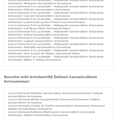
Lennot kohteesta Fort Lauderdale – Hollywoodin kansainvälinen lentoasema
kohteeseen Memphisin kansainvälinen lentoasema
Lennot kohteesta Fort Lauderdale – Hollywoodin kansainvälinen lentoasema
kohteeseen Orlandon kansainvälinen lentoasema
Lennot kohteesta Fort Lauderdale – Hollywoodin kansainvälinen lentoasema
kohteeseen Cancúnin kansainvälinen lentoasema
Lennot kohteesta Fort Lauderdale – Hollywoodin kansainvälinen lentoasema
kohteeseen Louis Armstrong New Orleans International Airport
Lennot kohteesta Fort Lauderdale – Hollywoodin kansainvälinen lentoasema
kohteeseen Luis Munoz Marin International Airport
Lennot kohteesta Fort Lauderdale – Hollywoodin kansainvälinen lentoasema
kohteeseen Dullesin kansainvälinen lentoasema
Lennot kohteesta Fort Lauderdale – Hollywoodin kansainvälinen lentoasema
kohteeseen Loganin kansainvälinen lentoasema
Lennot kohteesta Fort Lauderdale – Hollywoodin kansainvälinen lentoasema
kohteeseen Nashvillen kansainvälinen lentoasema
Lennot kohteesta Fort Lauderdale – Hollywoodin kansainvälinen lentoasema
kohteeseen Jose Joaquin de Olmedo International Airport
Lennot kohteesta Fort Lauderdale – Hollywoodin kansainvälinen lentoasema
kohteeseen William P. Hobbyn lentoasema
Suositut reitit lentokentiltä Dallasin kansainvälinen
lentoasemaan
Lennot kohteesta Newarkin kansainvälinen lentoasema kohteeseen Dallasin
kansainvälinen lentoasema
Lennot kohteesta Miamin kansainvälinen lentoasema kohteeseen Dallasin
kansainvälinen lentoasema
Lennot kohteesta Charles de Gaullen kansainvälinen lentoasema kohteeseen
Dallasin kansainvälinen lentoasema
Lennot kohteesta Baltimore Washingtonin kansainvälinen lentoasema
kohteeseen Dallasin kansainvälinen lentoasema