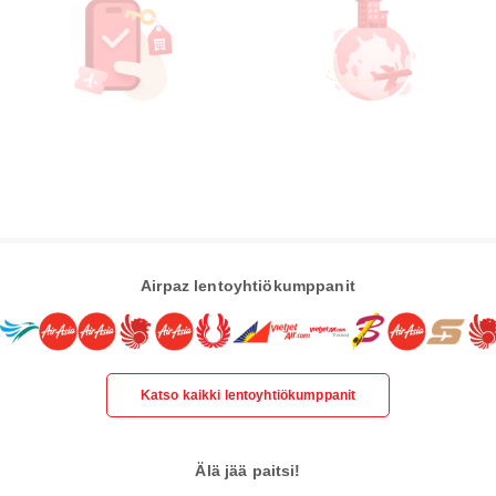
Airpaz lentoyhtiökumppanit
Katso kaikki lentoyhtiökumppanit
Älä jää paitsi!