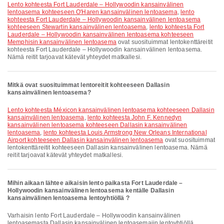
lento kohteesta Fort Lauderdale – Hollywoodin kansainvälinen
lentoasema kohteeseen O'Haren kansainvälinen lentoasema
,
lento
kohteesta Fort Lauderdale – Hollywoodin kansainvälinen lentoasema
kohteeseen Stewartin kansainvälinen lentoasema
,
lento kohteesta Fort
Lauderdale – Hollywoodin kansainvälinen lentoasema kohteeseen
Memphisin kansainvälinen lentoasema
ovat suosituimmat lentokenttäreitit
kohteesta Fort Lauderdale – Hollywoodin kansainvälinen lentoasema.
Nämä reitit tarjoavat kätevät yhteydet matkallesi.
Mitkä ovat suosituimmat lentoreitit kohteeseen Dallasin
kansainvälinen lentoasema?
lento kohteesta Méxicon kansainvälinen lentoasema kohteeseen Dallasin
kansainvälinen lentoasema
,
lento kohteesta John F. Kennedyn
kansainvälinen lentoasema kohteeseen Dallasin kansainvälinen
lentoasema
,
lento kohteesta Louis Armstrong New Orleans International
Airport kohteeseen Dallasin kansainvälinen lentoasema
ovat suosituimmat
lentokenttäreitit kohteeseen Dallasin kansainvälinen lentoasema. Nämä
reitit tarjoavat kätevät yhteydet matkallesi.
Mihin aikaan lähtee aikaisin lento paikasta Fort Lauderdale –
Hollywoodin kansainvälinen lentoasema kentälle Dallasin
kansainvälinen lentoasema lentoyhtiöllä ?
Varhaisin lento Fort Lauderdale – Hollywoodin kansainvälinen
lentoasemasta Dallasin kansainvälinen lentoasemaiin lentoyhtiöllä