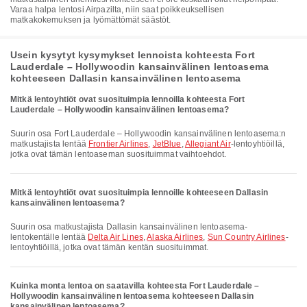
Varaa halpa lentosi Airpazilta, niin saat poikkeuksellisen
matkakokemuksen ja lyömättömät säästöt.
Usein kysytyt kysymykset lennoista kohteesta Fort
Lauderdale – Hollywoodin kansainvälinen lentoasema
kohteeseen Dallasin kansainvälinen lentoasema
Mitkä lentoyhtiöt ovat suosituimpia lennoilla kohteesta Fort
Lauderdale – Hollywoodin kansainvälinen lentoasema?
Suurin osa Fort Lauderdale – Hollywoodin kansainvälinen lentoasema:n
matkustajista lentää
Frontier Airlines
,
JetBlue
,
Allegiant Air
-lentoyhtiöillä,
jotka ovat tämän lentoaseman suosituimmat vaihtoehdot.
Mitkä lentoyhtiöt ovat suosituimpia lennoille kohteeseen Dallasin
kansainvälinen lentoasema?
Suurin osa matkustajista Dallasin kansainvälinen lentoasema-
lentokentälle lentää
Delta Air Lines
,
Alaska Airlines
,
Sun Country Airlines
-
lentoyhtiöillä, jotka ovat tämän kentän suosituimmat.
Kuinka monta lentoa on saatavilla kohteesta Fort Lauderdale –
Hollywoodin kansainvälinen lentoasema kohteeseen Dallasin
kansainvälinen lentoasema?