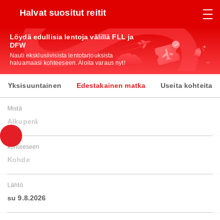
Halvat suositut reitit
Löydä edullisia lentoja välillä FLL ja
DFW
Nauti eksklusiivisista lentotarjouksista
haluamaasi kohteeseen. Aloita varaus nyt!
Yksisuuntainen
Edestakainen matka
Useita kohteita
Mistä
Alkuperä
kohteeseen
Kohde
Lähtö
su 9.8.2026