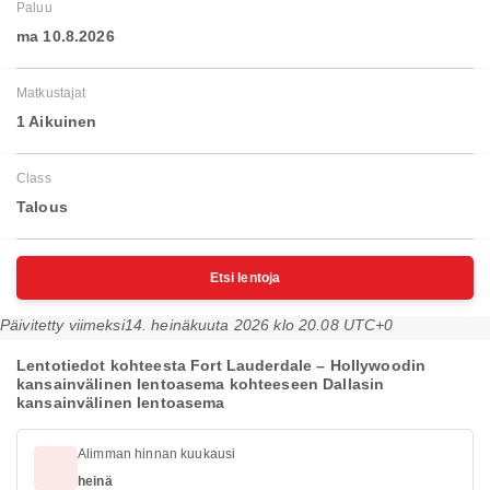
Paluu
ma 10.8.2026
Matkustajat
1 Aikuinen
Class
Talous
Etsi lentoja
Päivitetty viimeksi
14. heinäkuuta 2026 klo 20.08 UTC+0
Lentotiedot kohteesta Fort Lauderdale – Hollywoodin
kansainvälinen lentoasema kohteeseen Dallasin
kansainvälinen lentoasema
Alimman hinnan kuukausi
heinä