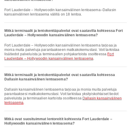
Fort Lauderdale – Hollywoodin kansainvälinen lentoasema–Dallasin
kansainvälinen lentoasema välillä on 18 lentoa.
Mitkä terminaalit ja lentokenttäpalvelut ovat saatavilla kohteessa Fort
Lauderdale – Hollywoodin kansainvälinen lentoasema?
Fort Lauderdale – Hollywoodin kansainvälinen lentoasema tarjoaa ja
monia muita palveluja parantaakseen matkakokemustasi. Voit tarkistaa
lisätiedot palveluista ja terminaalien pohjakartoista osoitteessa
Fort
Lauderdale – Hollywoodin kansainvälinen lentoasema
.
Mitkä terminaalit ja lentokenttäpalvelut ovat saatavilla kohteessa
Dallasin kansainvälinen lentoasema?
Dallasin kansainvälinen lentoasema tarjoaa ja monia muita palveluja
parantaaksesi matkakokemustasi. Voit tarkistaa yksityiskohtaiset tiedot
palveluista ja terminaalien kartoista osoitteessa
Dallasin kansainvälinen
lentoasema
.
Mitkä ovat suosituimmat lentoreitit kohteesta Fort Lauderdale –
Hollywoodin kansainvälinen lentoasema?