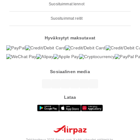
Suosituimmat lennot
Suosituimmat reitit
Hyväksytyt maksutavat
Sosiaalinen media
Lataa
Tekijänoikeus 2026 Airpaz.com. Kaikki oikeudet pidätetään.