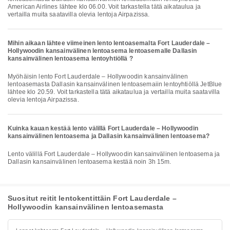
American Airlines lähtee klo 06.00. Voit tarkastella tätä aikataulua ja
vertailla muita saatavilla olevia lentoja Airpazissa.
Mihin aikaan lähtee viimeinen lento lentoasemalta Fort Lauderdale –
Hollywoodin kansainvälinen lentoasema lentoasemalle Dallasin
kansainvälinen lentoasema lentoyhtiöllä ?
Myöhäisin lento Fort Lauderdale – Hollywoodin kansainvälinen
lentoasemasta Dallasin kansainvälinen lentoasemaiin lentoyhtiöllä JetBlue
lähtee klo 20.59. Voit tarkastella tätä aikataulua ja vertailla muita saatavilla
olevia lentoja Airpazissa.
Kuinka kauan kestää lento välillä Fort Lauderdale – Hollywoodin
kansainvälinen lentoasema ja Dallasin kansainvälinen lentoasema?
Lento välillä Fort Lauderdale – Hollywoodin kansainvälinen lentoasema ja
Dallasin kansainvälinen lentoasema kestää noin 3h 15m.
Suositut reitit lentokentittäin Fort Lauderdale –
Hollywoodin kansainvälinen lentoasemasta