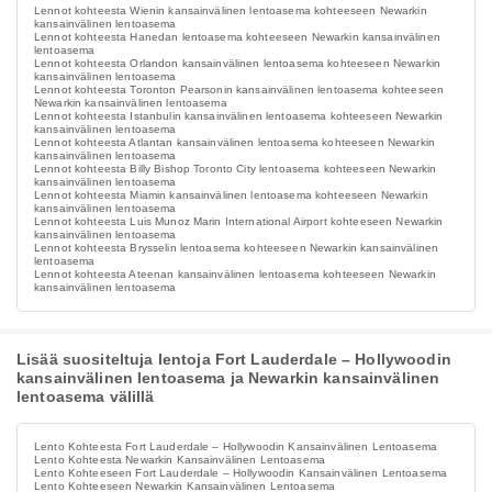
Lennot kohteesta Wienin kansainvälinen lentoasema kohteeseen Newarkin
kansainvälinen lentoasema
Lennot kohteesta Hanedan lentoasema kohteeseen Newarkin kansainvälinen
lentoasema
Lennot kohteesta Orlandon kansainvälinen lentoasema kohteeseen Newarkin
kansainvälinen lentoasema
Lennot kohteesta Toronton Pearsonin kansainvälinen lentoasema kohteeseen
Newarkin kansainvälinen lentoasema
Lennot kohteesta Istanbulin kansainvälinen lentoasema kohteeseen Newarkin
kansainvälinen lentoasema
Lennot kohteesta Atlantan kansainvälinen lentoasema kohteeseen Newarkin
kansainvälinen lentoasema
Lennot kohteesta Billy Bishop Toronto City lentoasema kohteeseen Newarkin
kansainvälinen lentoasema
Lennot kohteesta Miamin kansainvälinen lentoasema kohteeseen Newarkin
kansainvälinen lentoasema
Lennot kohteesta Luis Munoz Marin International Airport kohteeseen Newarkin
kansainvälinen lentoasema
Lennot kohteesta Brysselin lentoasema kohteeseen Newarkin kansainvälinen
lentoasema
Lennot kohteesta Ateenan kansainvälinen lentoasema kohteeseen Newarkin
kansainvälinen lentoasema
Lisää suositeltuja lentoja Fort Lauderdale – Hollywoodin
kansainvälinen lentoasema ja Newarkin kansainvälinen
lentoasema välillä
Lento Kohteesta Fort Lauderdale – Hollywoodin Kansainvälinen Lentoasema
Lento Kohteesta Newarkin Kansainvälinen Lentoasema
Lento Kohteeseen Fort Lauderdale – Hollywoodin Kansainvälinen Lentoasema
Lento Kohteeseen Newarkin Kansainvälinen Lentoasema