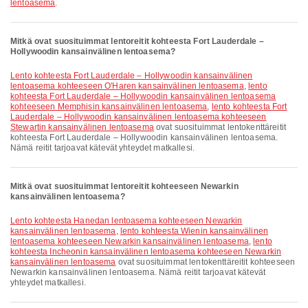
lentoasema
.
Mitkä ovat suosituimmat lentoreitit kohteesta Fort Lauderdale –
Hollywoodin kansainvälinen lentoasema?
lento kohteesta Fort Lauderdale – Hollywoodin kansainvälinen
lentoasema kohteeseen O'Haren kansainvälinen lentoasema
,
lento
kohteesta Fort Lauderdale – Hollywoodin kansainvälinen lentoasema
kohteeseen Memphisin kansainvälinen lentoasema
,
lento kohteesta Fort
Lauderdale – Hollywoodin kansainvälinen lentoasema kohteeseen
Stewartin kansainvälinen lentoasema
ovat suosituimmat lentokenttäreitit
kohteesta Fort Lauderdale – Hollywoodin kansainvälinen lentoasema.
Nämä reitit tarjoavat kätevät yhteydet matkallesi.
Mitkä ovat suosituimmat lentoreitit kohteeseen Newarkin
kansainvälinen lentoasema?
lento kohteesta Hanedan lentoasema kohteeseen Newarkin
kansainvälinen lentoasema
,
lento kohteesta Wienin kansainvälinen
lentoasema kohteeseen Newarkin kansainvälinen lentoasema
,
lento
kohteesta Incheonin kansainvälinen lentoasema kohteeseen Newarkin
kansainvälinen lentoasema
ovat suosituimmat lentokenttäreitit kohteeseen
Newarkin kansainvälinen lentoasema. Nämä reitit tarjoavat kätevät
yhteydet matkallesi.