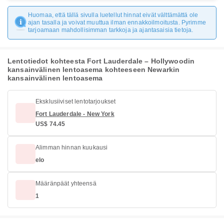
Huomaa, että tällä sivulla luetellut hinnat eivät välttämättä ole
ajan tasalla ja voivat muuttua ilman ennakkoilmoitusta. Pyrimme
tarjoamaan mahdollisimman tarkkoja ja ajantasaisia tietoja.
Lentotiedot kohteesta Fort Lauderdale – Hollywoodin
kansainvälinen lentoasema kohteeseen Newarkin
kansainvälinen lentoasema
Eksklusiiviset lentotarjoukset
Fort Lauderdale - New York
US$ 74.45
Alimman hinnan kuukausi
elo
Määränpäät yhteensä
1