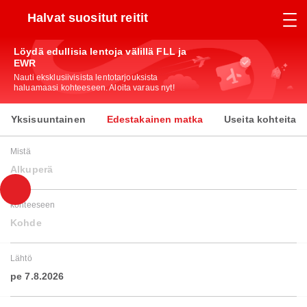
Halvat suositut reitit
Löydä edullisia lentoja välillä FLL ja
EWR
Nauti eksklusiivisista lentotarjouksista
haluamaasi kohteeseen. Aloita varaus nyt!
Yksisuuntainen
Edestakainen matka
Useita kohteita
Mistä
Alkuperä
kohteeseen
Kohde
Lähtö
pe 7.8.2026