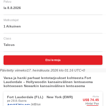
Paluu
la 8.8.2026
Matkustajat
1 Aikuinen
Class
Talous
Etsi lentoja
Päivitetty viimeksi
17. heinäkuuta 2026 klo 01.16 UTC+0
Varaa ja hanki parhaat lentotarjoukset kohteesta Fort
Lauderdale – Hollywoodin kansainvälinen lentoasema
kohteeseen Newarkin kansainvälinen lentoasema
Fort Lauderdale (FLL)
New York (EWR)
Aloita
US$ 74.45
pe 28.8.
Suora
Hinta/ Pax
JetBlue