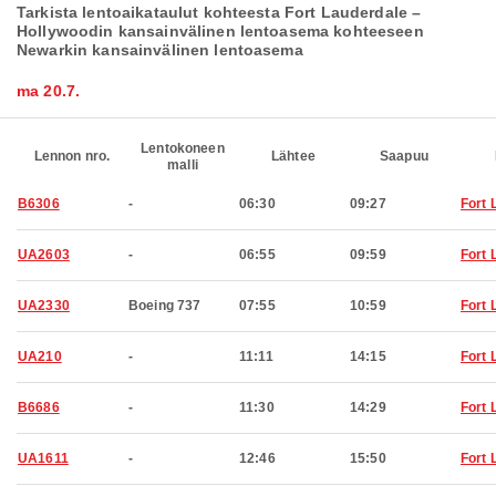
Tarkista lentoaikataulut kohteesta Fort Lauderdale –
Hollywoodin kansainvälinen lentoasema kohteeseen
Newarkin kansainvälinen lentoasema
ma 20.7.
Lentokoneen
Lennon nro.
Lähtee
Saapuu
malli
B6306
-
06:30
09:27
Fort 
UA2603
-
06:55
09:59
Fort 
UA2330
Boeing 737
07:55
10:59
Fort 
UA210
-
11:11
14:15
Fort 
B6686
-
11:30
14:29
Fort 
UA1611
-
12:46
15:50
Fort 