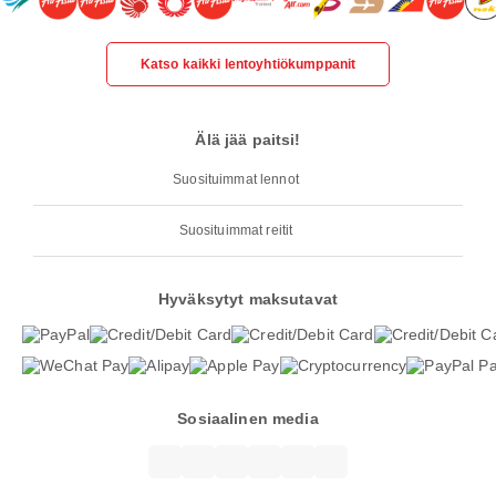
Katso kaikki lentoyhtiökumppanit
Älä jää paitsi!
Suosituimmat lennot
Suosituimmat reitit
Hyväksytyt maksutavat
Sosiaalinen media