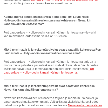
lentoyhtiöillä, jotka ovat tämän kentän suosituimmat.
Kuinka monta lentoa on saatavilla kohteesta Fort Lauderdale –
Hollywoodin kansainvälinen lentoasema kohteeseen Newarkin
kansainvälinen lentoasema?
Fort Lauderdale – Hollywoodin kansainvälinen lentoasema–Newarkin
kansainvälinen lentoasema välillä on 15 lentoa.
Mitkä terminaalit ja lentokenttäpalvelut ovat saatavilla kohteessa Fort
Lauderdale – Hollywoodin kansainvälinen lentoasema?
Fort Lauderdale – Hollywoodin kansainvälinen lentoasema tarjoaa ja
monia muita palveluja parantaakseen matkakokemustasi. Voit tarkistaa
lisätiedot palveluista ja terminaalien pohjakartoista osoitteessa
Fort
Lauderdale – Hollywoodin kansainvälinen lentoasema
.
Mitkä terminaalit ja lentokenttäpalvelut ovat saatavilla kohteessa
Newarkin kansainvälinen lentoasema?
Newarkin kansainvälinen lentoasema tarjoaa ja monia muita palveluja
parantaaksesi matkakokemustasi. Voit tarkistaa yksityiskohtaiset tiedot
palveluista ja terminaalien kartoista osoitteessa
Newarkin kansainvälinen