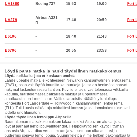
UA1800
Boeing 737
15:53
19:00
Fort 
Airbus A321
UA279
17:48
20:59
Fort 
N
B6106
-
18:40
21:43
Fort 
B6706
-
20:55
23:58
Fort 
Löydä paras matka ja hanki täydellinen matkakokemus
Löydä seikkailu, jota et koskaan unohda
Lähde upealle matkalle kohteeseen Newarkin kansainvälinen lentoasema
(EWR), jossa voit löytää kauniita kaupunkeja, joista on henkeäsalpaavat
näkymät laskeutumisesta lähtien. Kuvittele itsesi vaeltelemassa vilkkailla
kaduilla, maistelemassa paikallisia makuja ja uppoutumassa
ainutlaatuiseen tunnelmaan. Valitse tarpeisiisi räätälöity lentolippu
kohteesta Fort Lauderdale – Hollywoodin kansainvälinen lentoasema
(FLL). Tutki uusia näköaloja rakkaittesi kanssa ja tee lomakokemuksestasi
todella unohtumaton.
Löydä täydellinen lentolippu Airpazilla
Saumattoman matkakokemuksen takaamiseksi Airpaz on alusta, josta
löydät parhaat lentolippuvaihtoehdot. Helppokäyttöisen käyttöliittymän
ansiosta Airpaz auttaa vertailemaan ja valitsemaan aikatauluusi ja
budjettiisi sopivia lentolippuja. Suunnitteletpa viime hetken pakomatkaa tai