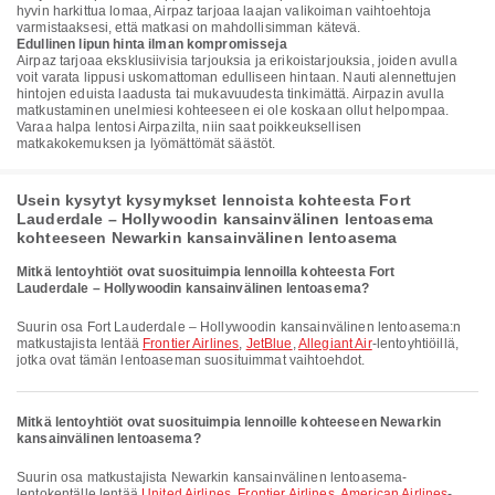
hyvin harkittua lomaa, Airpaz tarjoaa laajan valikoiman vaihtoehtoja
varmistaaksesi, että matkasi on mahdollisimman kätevä.
Edullinen lipun hinta ilman kompromisseja
Airpaz tarjoaa eksklusiivisia tarjouksia ja erikoistarjouksia, joiden avulla
voit varata lippusi uskomattoman edulliseen hintaan. Nauti alennettujen
hintojen eduista laadusta tai mukavuudesta tinkimättä. Airpazin avulla
matkustaminen unelmiesi kohteeseen ei ole koskaan ollut helpompaa.
Varaa halpa lentosi Airpazilta, niin saat poikkeuksellisen
matkakokemuksen ja lyömättömät säästöt.
Usein kysytyt kysymykset lennoista kohteesta Fort
Lauderdale – Hollywoodin kansainvälinen lentoasema
kohteeseen Newarkin kansainvälinen lentoasema
Mitkä lentoyhtiöt ovat suosituimpia lennoilla kohteesta Fort
Lauderdale – Hollywoodin kansainvälinen lentoasema?
Suurin osa Fort Lauderdale – Hollywoodin kansainvälinen lentoasema:n
matkustajista lentää
Frontier Airlines
,
JetBlue
,
Allegiant Air
-lentoyhtiöillä,
jotka ovat tämän lentoaseman suosituimmat vaihtoehdot.
Mitkä lentoyhtiöt ovat suosituimpia lennoille kohteeseen Newarkin
kansainvälinen lentoasema?
Suurin osa matkustajista Newarkin kansainvälinen lentoasema-
lentokentälle lentää
United Airlines
,
Frontier Airlines
,
American Airlines
-